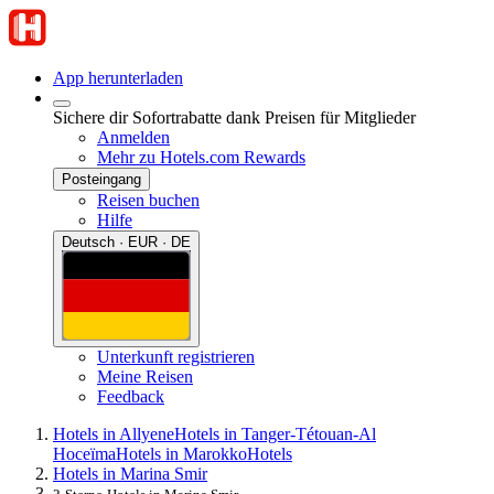
App herunterladen
Sichere dir Sofortrabatte dank Preisen für Mitglieder
Anmelden
Mehr zu Hotels.com Rewards
Posteingang
Reisen buchen
Hilfe
Deutsch · EUR · DE
Unterkunft registrieren
Meine Reisen
Feedback
Hotels in Allyene
Hotels in Tanger-Tétouan-Al
Hoceïma
Hotels in Marokko
Hotels
Hotels in Marina Smir