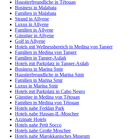
Haustierfreundliche in Tétouan
Business in Malabata
Familien in Malabata
Strand in Allyene
Luxus in Allyene
Familien in Allyene
Günstige in Allyene
Golf in Allyene
Hotels mit Wellnessbereich in Medina von Tanger
Familien in Medina von Tanger
Familien in Tanger-Asilah
Hotels mit Parkplatz in Tanger-Asilah
Business in Marina Smir
Haustierfreundliche in Marina Smir
Familien in Marina Smir
Luxus in Marina Smir
Hotels mit Parkplatz in Cabo Negro
Günstige in Medina von Tétouan
Familien in Medina von Tétouan
Hotels nahe Feddan Park
Hotels nahe Hassan-II.-Moschee
Azzinate Hotels
Hotels nahe Petit Socco
Hotels nahe Große Moschee
Hotels nahe Marokkanisches Museum