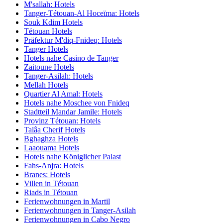
M'sallah: Hotels
Tanger-Tétouan-Al Hoceïma: Hotels
Souk Kdim Hotels
Tétouan Hotels
Präfektur M'diq-Fnideq: Hotels
Tanger Hotels
Hotels nahe Casino de Tanger
Zaitoune Hotels
Tanger-Asilah: Hotels
Mellah Hotels
Quartier Al Amal: Hotels
Hotels nahe Moschee von Fnideq
Stadtteil Mandar Jamile: Hotels
Provinz Tétouan: Hotels
Talâa Cherif Hotels
Bghaghza Hotels
Laaouama Hotels
Hotels nahe Königlicher Palast
Fahs-Anjra: Hotels
Branes: Hotels
Villen in Tétouan
Riads in Tétouan
Ferienwohnungen in Martil
Ferienwohnungen in Tanger-Asilah
Ferienwohnungen in Cabo Negro