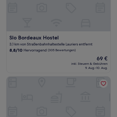
Slo Bordeaux Hostel
Slo Bordeaux Hostel
3,1 km von Straßenbahnhaltestelle Lauriers entfernt
8.8
8,8/10
Hervorragend
(305 Bewertungen)
von
Der
69 €
10,
Preis
Hervorragend,
inkl. Steuern & Gebühren
beträgt
9. Aug.–10. Aug.
(305
69 €
Bewertungen)
Le Chai de Canteloup