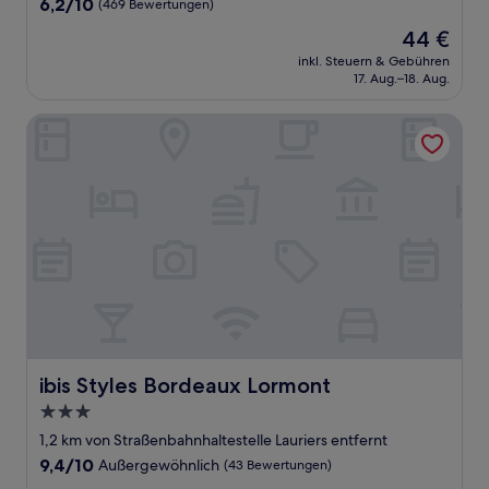
6.2
6,2/10
(469 Bewertungen)
von
Der
44 €
10,
Preis
(469
inkl. Steuern & Gebühren
beträgt
17. Aug.–18. Aug.
Bewertungen)
44 €
ibis Styles Bordeaux Lormont
ibis Styles Bordeaux Lormont
ibis Styles Bordeaux Lormont
3.0-
Sterne-
1,2 km von Straßenbahnhaltestelle Lauriers entfernt
Unterkunft
9.4
9,4/10
Außergewöhnlich
(43 Bewertungen)
von