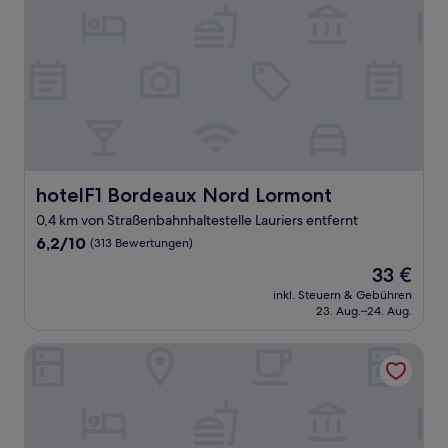
hotelF1 Bordeaux Nord Lormont
hotelF1 Bordeaux Nord Lormont
0,4 km von Straßenbahnhaltestelle Lauriers entfernt
6.2
6,2/10
(313 Bewertungen)
von
Der
33 €
10,
Preis
(313
inkl. Steuern & Gebühren
beträgt
23. Aug.–24. Aug.
Bewertungen)
33 €
Slo Bordeaux Hostel