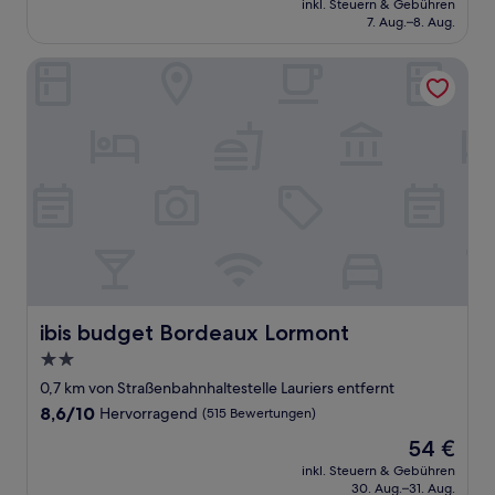
Wunderbar,
inkl. Steuern & Gebühren
beträgt
7. Aug.–8. Aug.
(354
151 €
Bewertungen)
ibis budget Bordeaux Lormont
ibis budget Bordeaux Lormont
ibis budget Bordeaux Lormont
2.0-
Sterne-
0,7 km von Straßenbahnhaltestelle Lauriers entfernt
Unterkunft
8.6
8,6/10
Hervorragend
(515 Bewertungen)
von
Der
54 €
10,
Preis
Hervorragend,
inkl. Steuern & Gebühren
beträgt
30. Aug.–31. Aug.
(515