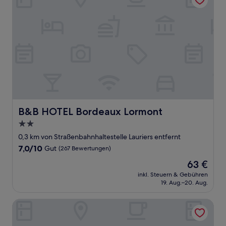
B&B HOTEL Bordeaux Lormont
B&B HOTEL Bordeaux Lormont
2.0-
Sterne-
0,3 km von Straßenbahnhaltestelle Lauriers entfernt
Unterkunft
7.0
7,0/10
Gut
(267 Bewertungen)
von
Der
63 €
10,
Preis
Gut,
inkl. Steuern & Gebühren
beträgt
19. Aug.–20. Aug.
(267
63 €
Bewertungen)
hotelF1 Bordeaux Nord Lormont