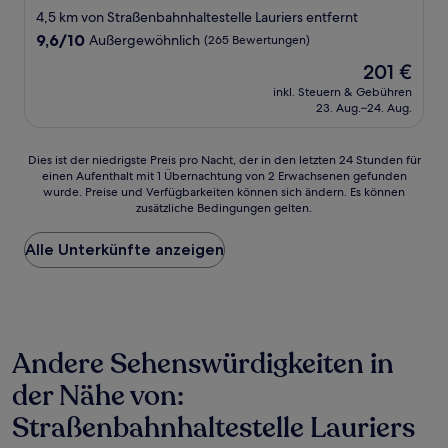
Sterne-
4,5 km von Straßenbahnhaltestelle Lauriers entfernt
Unterkunft
9.6
9,6/10
Außergewöhnlich
(265 Bewertungen)
von
Der
201 €
10,
Preis
Außergewöhnlich,
inkl. Steuern & Gebühren
beträgt
23. Aug.–24. Aug.
(265
201 €
Bewertungen)
Dies
Dies ist der niedrigste Preis pro Nacht, der in den letzten 24 Stunden für
einen Aufenthalt mit 1 Übernachtung von 2 Erwachsenen gefunden
ist
wurde. Preise und Verfügbarkeiten können sich ändern. Es können
der
zusätzliche Bedingungen gelten.
niedrigste
Preis
Alle Unterkünfte anzeigen
pro
Nacht,
der
in
den
letzten
Andere Sehenswürdigkeiten in
24 Stunden
für
der Nähe von:
einen
Aufenthalt
Straßenbahnhaltestelle Lauriers
mit