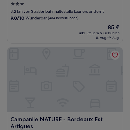
3.0-
Sterne-
3,2 km von Straßenbahnhaltestelle Lauriers entfernt
Unterkunft
9.0
9,0/10
Wunderbar
(434 Bewertungen)
von
Der
85 €
10,
Preis
Wunderbar,
inkl. Steuern & Gebühren
beträgt
8. Aug.–9. Aug.
(434
85 €
Bewertungen)
Campanile NATURE - Bordeaux Est Artigues
Campanile NATURE - Bordeaux Est Artigues
Campanile NATURE - Bordeaux Est
Artigues