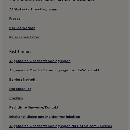
Hotels nahe Straßenbahnhaltestelle Hôtel de Ville
Affiliate-Partner-Programm
Gironde: Hotels
Presse
Hotels nahe Straßenbahnhaltestelle Mériadeck
Bei uns werben
Pforten des Entre-deux-Mers: Hotels
Reiseveranstalter
Hotels nahe Château du Bouilh
Hotels mit Parkplatz in Dordogne
Richtlinien
Haustierfreundliche in Saint-Émilion
Allgemeine Geschäftsbedingungen
Familien in Saint-Émilion
Allgemeine Geschäftsbedingungen von FeWo-direkt
Haustierfreundliche in Pessac
Barrierefreiheit
Haustierfreundliche in Saint-Palais-sur-Mer
Datenschutz
Hotels mit Parkplatz in Saint-Palais-sur-Mer
Cookies
Haustierfreundliche in Libourne
Rechtliche Hinweise/Kontakt
Familien in Lège-Cap-Ferret
Inhaltsrichtlinien und Melden von Inhalten
Hotels mit Parkplatz in Becken von Arcachon Süd
Allgemeine Geschäftsbedingungen für Hotels.com Rewards
Haustierfreundliche in Aquitanien