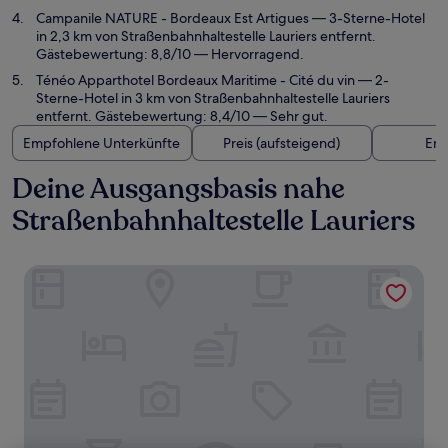
Campanile NATURE - Bordeaux Est Artigues
— 3-Sterne-Hotel
in 2,3 km von Straßenbahnhaltestelle Lauriers entfernt.
Gästebewertung: 8,8/10 — Hervorragend.
Ténéo Apparthotel Bordeaux Maritime - Cité du vin
— 2-
Sterne-Hotel in 3 km von Straßenbahnhaltestelle Lauriers
entfernt. Gästebewertung: 8,4/10 — Sehr gut.
Empfohlene Unterkünfte
Preis (aufsteigend)
Ent
Deine Ausgangsbasis nahe
Straßenbahnhaltestelle Lauriers
ACE Hôtel Bordeaux Carbon Banc