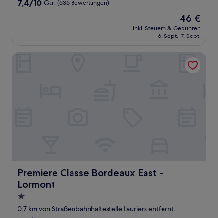
Unterkunft
7.4
7,4/10
Gut
(636 Bewertungen)
von
Der
46 €
10,
Preis
Gut,
inkl. Steuern & Gebühren
beträgt
6. Sept.–7. Sept.
(636
46 €
Bewertungen)
Premiere Classe Bordeaux East - Lormont
Premiere Classe Bordeaux East - Lormont
Premiere Classe Bordeaux East -
Lormont
1.0-
Stern-
0,7 km von Straßenbahnhaltestelle Lauriers entfernt
Unterkunft