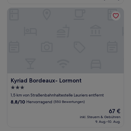
54 €
Bewertungen)
Kyriad Bordeaux- Lormont
Kyriad Bordeaux- Lormont
Kyriad Bordeaux- Lormont
3.0-
Sterne-
1,5 km von Straßenbahnhaltestelle Lauriers entfernt
Unterkunft
8.8
8,8/10
Hervorragend
(550 Bewertungen)
von
Der
67 €
10,
Preis
Hervorragend,
inkl. Steuern & Gebühren
beträgt
9. Aug.–10. Aug.
(550
67 €
Bewertungen)