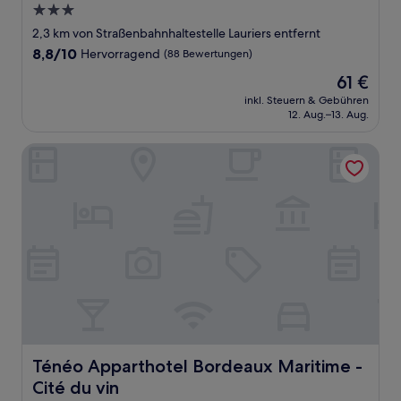
3.0-
Sterne-
2,3 km von Straßenbahnhaltestelle Lauriers entfernt
Unterkunft
8.8
8,8/10
Hervorragend
(88 Bewertungen)
von
Der
61 €
10,
Preis
Hervorragend,
inkl. Steuern & Gebühren
beträgt
12. Aug.–13. Aug.
(88
61 €
Bewertungen)
Ténéo Apparthotel Bordeaux Maritime - Cité du vin
Ténéo Apparthotel Bordeaux Maritime - Cité du vin
Ténéo Apparthotel Bordeaux Maritime -
Cité du vin