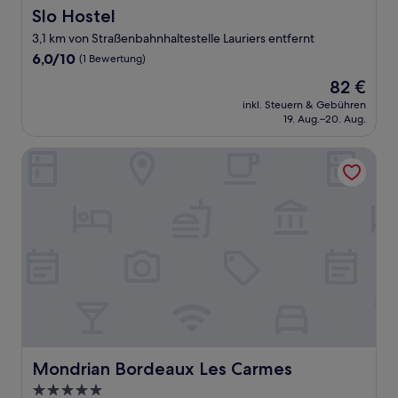
Slo Hostel
Slo Hostel
3,1 km von Straßenbahnhaltestelle Lauriers entfernt
6.0
6,0/10
(1 Bewertung)
von
Der
82 €
10,
Preis
(1
inkl. Steuern & Gebühren
beträgt
19. Aug.–20. Aug.
Bewertung)
82 €
Mondrian Bordeaux Les Carmes
Mondrian Bordeaux Les Carmes
Mondrian Bordeaux Les Carmes
5.0-