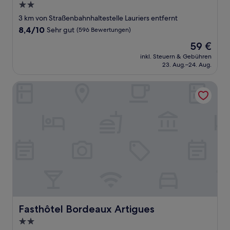
2.0-
Sterne-
3 km von Straßenbahnhaltestelle Lauriers entfernt
Unterkunft
8.4
8,4/10
Sehr gut
(596 Bewertungen)
von
Der
59 €
10,
Preis
Sehr
inkl. Steuern & Gebühren
beträgt
23. Aug.–24. Aug.
gut,
59 €
(596
Bewertungen)
Fasthôtel Bordeaux Artigues
Fasthôtel Bordeaux Artigues
Fasthôtel Bordeaux Artigues
2.0-