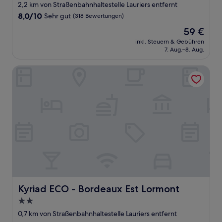
Sterne-
2,2 km von Straßenbahnhaltestelle Lauriers entfernt
Unterkunft
8.0
8,0/10
Sehr gut
(318 Bewertungen)
von
Der
59 €
10,
Preis
Sehr
inkl. Steuern & Gebühren
beträgt
7. Aug.–8. Aug.
gut,
59 €
(318
Bewertungen)
Kyriad ECO - Bordeaux Est Lormont
Kyriad ECO - Bordeaux Est Lormont
Kyriad ECO - Bordeaux Est Lormont
2.0-
Sterne-
0,7 km von Straßenbahnhaltestelle Lauriers entfernt