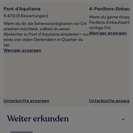
1 Übernachtung
von
Pont d’Aquitaine
4-Pavillons-Einkau
2 Erwachsenen
8.4/10 (5 Bewertungen)
gefunden
Wenn du gerne shoppen 
wurde.
Pavillons-Einkaufszentr
Wenn du dir die Sehenswürdigkeiten vor Ort
Preise
richtige Ort.
ansehen möchtest, solltest du einen
und
Weniger anzeigen
Abstecher zu Pont d’Aquitaine einplanen – nur
Verfügbarkeiten
eines von vielen Denkmälern in Quartier du
können
Lac.
sich
Weniger anzeigen
ändern.
Es
können
zusätzliche
Bedingungen
gelten.
Unterkünfte anzeigen
Unterkünfte anzeige
Weiter erkunden