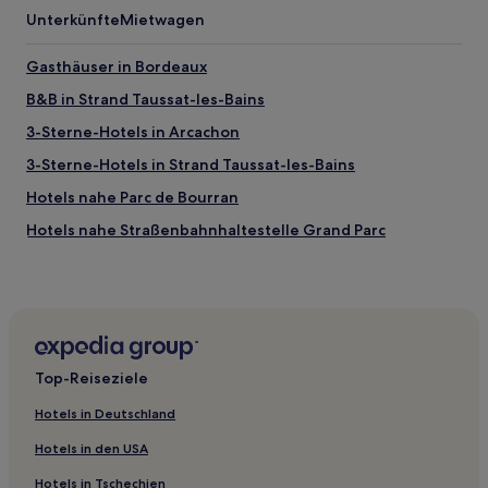
Unterkünfte
Mietwagen
Gasthäuser in Bordeaux
B&B in Strand Taussat-les-Bains
3-Sterne-Hotels in Arcachon
3-Sterne-Hotels in Strand Taussat-les-Bains
Hotels nahe Parc de Bourran
Hotels nahe Straßenbahnhaltestelle Grand Parc
Bonnetan Hotels
Nouvelle-Aquitaine: Hotels
Saint-Laurent-D'arce Hotels
Labarde Hotels
Top-Reiseziele
Hotels nahe Château von La Riviere
Hotels in Deutschland
Bordeaux Metropole: Hotels
Hotels in den USA
Hotels nahe Golf Blue Green Bordeaux – Lac
Hotels in Tschechien