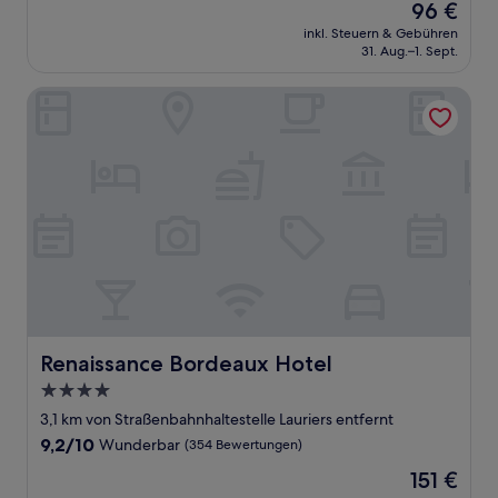
Der
96 €
10,
Preis
Außergewöhnlich,
inkl. Steuern & Gebühren
beträgt
31. Aug.–1. Sept.
(43
96 €
Bewertungen)
Renaissance Bordeaux Hotel
Renaissance Bordeaux Hotel
Renaissance Bordeaux Hotel
4.0-
Sterne-
3,1 km von Straßenbahnhaltestelle Lauriers entfernt
Unterkunft
9.2
9,2/10
Wunderbar
(354 Bewertungen)
von
Der
151 €
10,
Preis