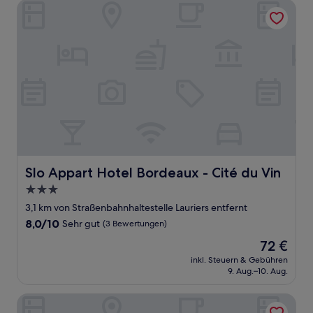
Bewertungen)
Slo Appart Hotel Bordeaux - Cité du Vin
Slo Appart Hotel Bordeaux - Cité du Vin
Slo Appart Hotel Bordeaux - Cité du Vin
3.0-
Sterne-
3,1 km von Straßenbahnhaltestelle Lauriers entfernt
Unterkunft
8.0
8,0/10
Sehr gut
(3 Bewertungen)
von
Der
72 €
10,
Preis
Sehr
inkl. Steuern & Gebühren
beträgt
9. Aug.–10. Aug.
gut,
72 €
(3
Bewertungen)
B&B HOTEL Bordeaux Lormont