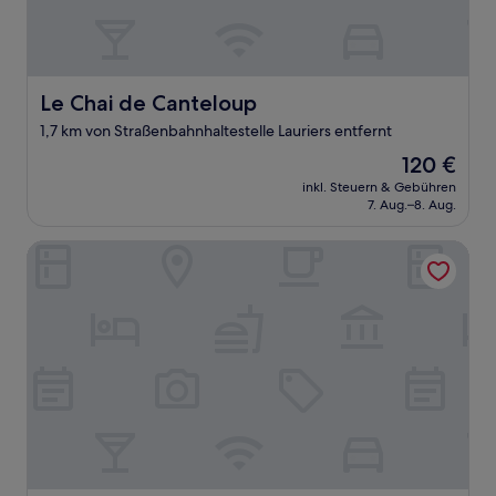
Le Chai de Canteloup
Le Chai de Canteloup
1,7 km von Straßenbahnhaltestelle Lauriers entfernt
Der
120 €
Preis
inkl. Steuern & Gebühren
beträgt
7. Aug.–8. Aug.
120 €
Slo Hostel