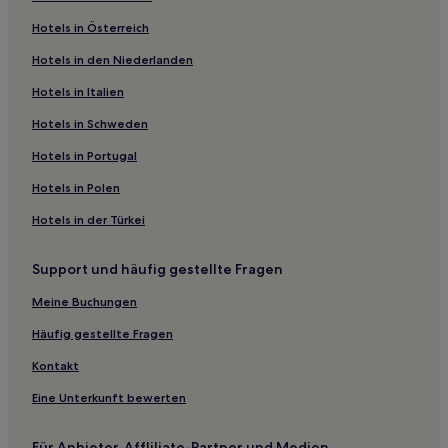
Gauriaguet Hotels
Hotels in Österreich
Ludon-Médoc Hotels
Hotels in den Niederlanden
Bordeaux Hotels
Hotels nahe Straßenbahnhaltestelle Saint-Michel
Hotels in Italien
Saint-Louis-De-Montferrand Hotels
Hotels in Schweden
Hotels nahe Strand vom See
Hotels in Portugal
Baron Hotels
Hotels in Polen
Hotels nahe Porte de Bourgogne
Hotels in der Türkei
Hotels nahe Straßenbahnhaltestelle Cours du Médoc
Support und häufig gestellte Fragen
Hotels nahe Straßenbahnhaltestelle Grand Theatre
Hotels nahe Rathaus
Meine Buchungen
Hotels nahe Straßenbahnhaltestelle Saint-Jean
Häufig gestellte Fragen
Sektor von Saint-Loubès: Hotels
Kontakt
Hotels nahe Bahnhof La Grave-d'Ambarès
Eine Unterkunft bewerten
Hotels nahe Straßenbahnhaltestelle Stade Chaban-
Delmas
Für Anbieter, Affliliate-Partner und Medien