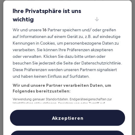
Ihre Privatsphäre ist uns
wichtig
ACE Hôtel Bordeaux Carbon Banc
ACE Hôtel Bordeaux Carbon Banc
3.0-
Wir und unsere
16
Partner speichern und/ oder greifen
Sterne-
1 km von Straßenbahnhaltestelle Lauriers entfernt
auf Informationen auf einem Gerät zu, z.B. auf eindeutige
Unterkunft
9.2
9,2/10
Wunderbar
(338 Bewertungen)
Kennungen in Cookies, um personenbezogene Daten zu
von
verarbeiten. Sie können Ihre Präferenzen akzeptieren
Der
68 €
10,
Preis
oder verwalten. Klicken Sie dazu bitte unten oder
Wunderbar,
inkl. Steuern & Gebühren
beträgt
9. Aug.–10. Aug.
(338
besuchen Sie jederzeit die Seite der Datenschutzrichtlinie.
68 €
Bewertungen)
Diese Präferenzen werden unseren Partnern signalisiert
Hife Bordeaux
und haben keinen Einfluss auf Surfdaten.
Wir und unsere Partner verarbeiten Daten, um
Folgendes bereitzustellen:
Verwendung genauer Standortdaten. Endgeräteeigenschaften zur
Identifikation aktiv abfragen. Speichern von oder Zugriff auf
Informationen auf einem Endgerät. Personalisierte Werbung und
Inhalte, Messung von Werbeleistung und der Performance von Inhalten,
Zielgruppenforschung sowie Entwicklung und Verbesserung von
Akzeptieren
Angeboten.
Liste der Partner (Lieferanten)