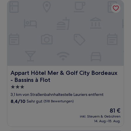
Appart Hôtel Mer & Golf City Bordeaux - Bassins à Flot
Appart Hôtel Mer & Golf City Bordeaux - Bassins à Flot
Appart Hôtel Mer & Golf City Bordeaux
- Bassins à Flot
3.0-
Sterne-
3,1 km von Straßenbahnhaltestelle Lauriers entfernt
Unterkunft
8.4
8,4/10
Sehr gut
(518 Bewertungen)
von
Der
81 €
10,
Preis
Sehr
inkl. Steuern & Gebühren
beträgt
14. Aug.–15. Aug.
gut,
81 €
(518