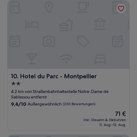
Hotel du Parc - Montpellier
Hotel du Parc - Montpellier
10. Hotel du Parc - Montpellier
2.0-
Sterne-
4,2 km von Straßenbahnhaltestelle Notre-Dame de
Unterkunft
Sablassou entfernt
9.4
9,4/10
Außergewöhnlich
(230 Bewertungen)
von
Der
71 €
10,
Preis
Außergewöhnlich,
inkl. Steuern & Gebühren
beträgt
11. Aug.–12. Aug.
(230
71 €
Bewertungen)