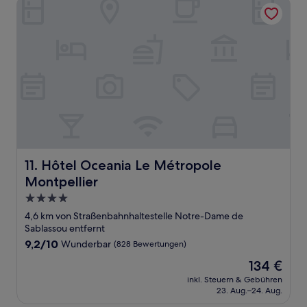
Hôtel Oceania Le Métropole Montpellier
Hôtel Oceania Le Métropole Montpellier
11. Hôtel Oceania Le Métropole
Montpellier
4.0-
Sterne-
4,6 km von Straßenbahnhaltestelle Notre-Dame de
Unterkunft
Sablassou entfernt
9.2
9,2/10
Wunderbar
(828 Bewertungen)
von
Der
134 €
10,
Preis
Wunderbar,
inkl. Steuern & Gebühren
beträgt
23. Aug.–24. Aug.
(828
134 €
Bewertungen)