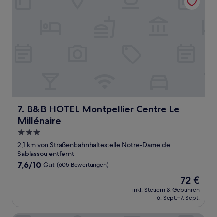
B&B HOTEL Montpellier Centre Le Millénaire
7. B&B HOTEL Montpellier Centre Le
Millénaire
3.0-
Sterne-
2,1 km von Straßenbahnhaltestelle Notre-Dame de
Unterkunft
Sablassou entfernt
7.6
7,6/10
Gut
(605 Bewertungen)
von
Der
72 €
10,
Preis
Gut,
inkl. Steuern & Gebühren
beträgt
6. Sept.–7. Sept.
(605
72 €
Bewertungen)