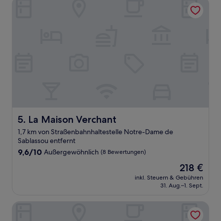
La Maison Verchant
La Maison Verchant
5. La Maison Verchant
1,7 km von Straßenbahnhaltestelle Notre-Dame de
Sablassou entfernt
9.6
9,6/10
Außergewöhnlich
(8 Bewertungen)
von
Der
218 €
10,
Preis
Außergewöhnlich,
inkl. Steuern & Gebühren
beträgt
31. Aug.–1. Sept.
(8
218 €
Bewertungen)
Appart'City Confort Montpellier Millénaire