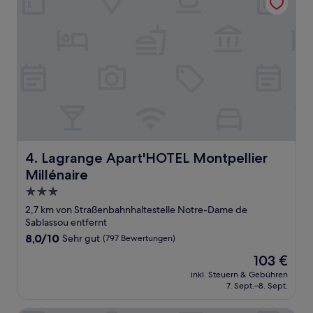
Lagrange Apart'HOTEL Montpellier Millénaire
4. Lagrange Apart'HOTEL Montpellier
Millénaire
3.0-
Sterne-
2,7 km von Straßenbahnhaltestelle Notre-Dame de
Unterkunft
Sablassou entfernt
8.0
8,0/10
Sehr gut
(797 Bewertungen)
von
Der
103 €
10,
Preis
Sehr
inkl. Steuern & Gebühren
beträgt
7. Sept.–8. Sept.
gut,
103 €
(797
Bewertungen)