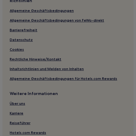
Richtlinien
Hotels mit Küchenzeile in Nîmes
Allgemeine Geschäftsbedingungen
Haustierfreundliche in Nîmes
Allgemeine Geschäftsbedingungen von FeWo-direkt
Hotels mit inbegriffenem Frühstück in Montpellier
Günstige in Montpellier
Barrierefreiheit
Business in Montpellier
Datenschutz
Hotels mit Pool in Montpellier
Cookies
Hotels mit Fitnessbereich in Montpellier
Rechtliche Hinweise/Kontakt
Hotels mit Wellnessbereich in Montpellier
Inhaltsrichtlinien und Melden von Inhalten
Haustierfreundliche in Montpellier
Allgemeine Geschäftsbedingungen für Hotels.com Rewards
Familien in Montpellier
Weitere Informationen
Luxus in Montpellier
Hotels mit Parkplatz in Montpellier
Über uns
Lgbtqia-Freundliche in Montpellier
Karriere
Familien in Gard
Reiseführer
Haustierfreundliche in Gard
Hotels.com Rewards