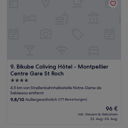
Bikube Coliving Hôtel - Montpellier Centre Gare St Roch
9. Bikube Coliving Hôtel - Montpellier
Centre Gare St Roch
4.0-
Sterne-
4,5 km von Straßenbahnhaltestelle Notre-Dame de
Unterkunft
Sablassou entfernt
9.8
9,8/10
Außergewöhnlich
(177 Bewertungen)
von
Der
96 €
10,
Preis
Außergewöhnlich,
inkl. Steuern & Gebühren
beträgt
23. Aug.–24. Aug.
(177
96 €
Bewertungen)