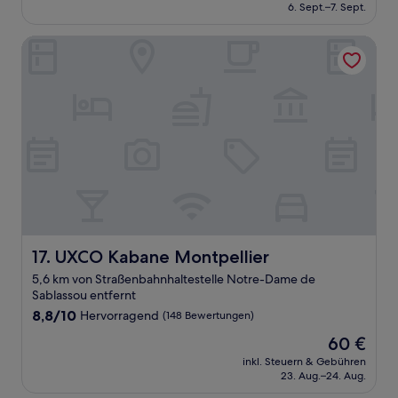
beträgt
6. Sept.–7. Sept.
(1.004
102 €
Bewertungen)
UXCO Kabane Montpellier
UXCO Kabane Montpellier
17. UXCO Kabane Montpellier
5,6 km von Straßenbahnhaltestelle Notre-Dame de
Sablassou entfernt
8.8
8,8/10
Hervorragend
(148 Bewertungen)
von
Der
60 €
10,
Preis
Hervorragend,
inkl. Steuern & Gebühren
beträgt
23. Aug.–24. Aug.
(148
60 €
Bewertungen)