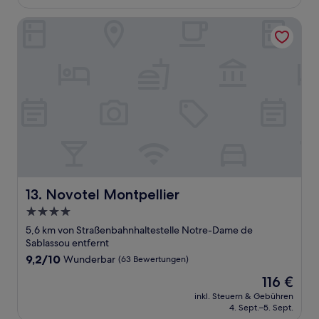
164 €
Bewertungen)
Novotel Montpellier
Novotel Montpellier
13. Novotel Montpellier
4.0-
Sterne-
5,6 km von Straßenbahnhaltestelle Notre-Dame de
Unterkunft
Sablassou entfernt
9.2
9,2/10
Wunderbar
(63 Bewertungen)
von
Der
116 €
10,
Preis
Wunderbar,
inkl. Steuern & Gebühren
beträgt
4. Sept.–5. Sept.
(63
116 €