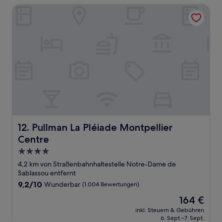
Pullman La Pléiade Montpellier Centre
Pullman La Pléiade Montpellier Centre
12. Pullman La Pléiade Montpellier
Centre
4.0-
Sterne-
4,2 km von Straßenbahnhaltestelle Notre-Dame de
Unterkunft
Sablassou entfernt
9.2
9,2/10
Wunderbar
(1.004 Bewertungen)
von
Der
164 €
10,
Preis
Wunderbar,
inkl. Steuern & Gebühren
beträgt
6. Sept.–7. Sept.
(1.004