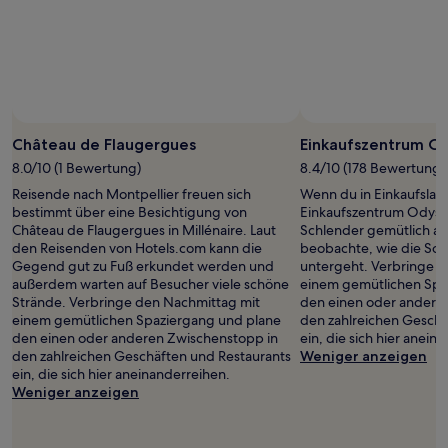
können
sich
ändern.
Es
können
zusätzliche
Bedingungen
gelten.
Château de Flaugergues
Einkaufszentrum O
8.0/10 (1 Bewertung)
8.4/10 (178 Bewertunge
Reisende nach Montpellier freuen sich
Wenn du in Einkaufslau
bestimmt über eine Besichtigung von
Einkaufszentrum Odyss
Château de Flaugergues in Millénaire. Laut
Schlender gemütlich a
den Reisenden von Hotels.com kann die
beobachte, wie die So
Gegend gut zu Fuß erkundet werden und
untergeht. Verbringe d
außerdem warten auf Besucher viele schöne
einem gemütlichen Spa
Strände. Verbringe den Nachmittag mit
den einen oder andere
einem gemütlichen Spaziergang und plane
den zahlreichen Geschä
den einen oder anderen Zwischenstopp in
ein, die sich hier anein
den zahlreichen Geschäften und Restaurants
Weniger anzeigen
ein, die sich hier aneinanderreihen.
Weniger anzeigen