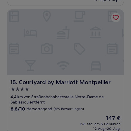
6. Sept.–7. Sept.
(20
121 €
Bewertungen)
Courtyard by Marriott Montpellier
Courtyard by Marriott Montpellier
15. Courtyard by Marriott Montpellier
4.0-
Sterne-
4,4 km von Straßenbahnhaltestelle Notre-Dame de
Unterkunft
Sablassou entfernt
8.8
8,8/10
Hervorragend
(679 Bewertungen)
von
Der
147 €
10,
Preis
Hervorragend,
inkl. Steuern & Gebühren
beträgt
19. Aug.–20. Aug.
(679