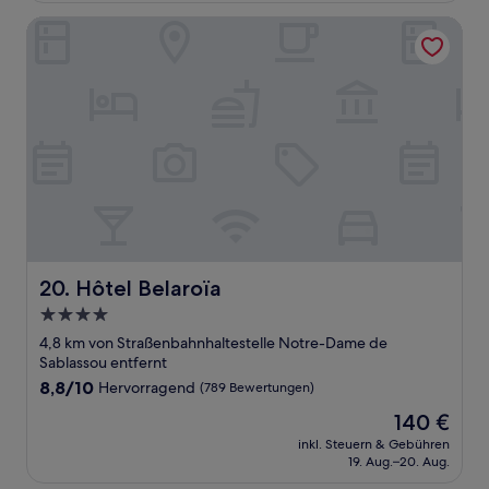
Bewertungen)
Hôtel Belaroïa
Hôtel Belaroïa
20. Hôtel Belaroïa
4.0-
Sterne-
4,8 km von Straßenbahnhaltestelle Notre-Dame de
Unterkunft
Sablassou entfernt
8.8
8,8/10
Hervorragend
(789 Bewertungen)
von
Der
140 €
10,
Preis
Hervorragend,
inkl. Steuern & Gebühren
beträgt
19. Aug.–20. Aug.
(789
140 €
Bewertungen)