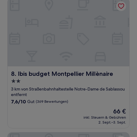
Ibis budget Montpellier Millènaire
Ibis budget Montpellier Millènaire
8. Ibis budget Montpellier Millènaire
2.0-
Sterne-
3 km von Straßenbahnhaltestelle Notre-Dame de Sablassou
Unterkunft
entfernt
7.6
7,6/10
Gut
(369 Bewertungen)
von
Der
66 €
10,
Preis
Gut,
inkl. Steuern & Gebühren
beträgt
2. Sept.–3. Sept.
(369
66 €
Bewertungen)
Bikube Coliving Hôtel - Montpellier Centre Gare St Roch