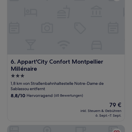
Appart'City Confort Montpellier Millénaire
6. Appart'City Confort Montpellier
Millénaire
3.0-
Sterne-
1,8 km von Straßenbahnhaltestelle Notre-Dame de
Unterkunft
Sablassou entfernt
8.8
8,8/10
Hervorragend
(65 Bewertungen)
von
Der
79 €
10,
Preis
Hervorragend,
inkl. Steuern & Gebühren
beträgt
6. Sept.–7. Sept.
(65
79 €
Bewertungen)
B&B HOTEL Montpellier Centre Le Millénaire