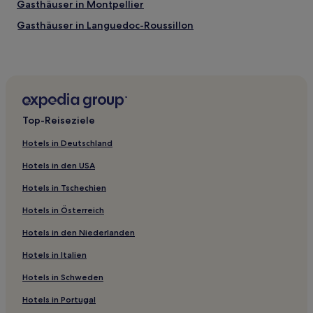
Gasthäuser in Montpellier
Gasthäuser in Languedoc-Roussillon
Campingplätze in Plage des Aresquiers
4-Sterne-Hotels in Nîmes
4-Sterne-Hotels in Plage des Aresquiers
3-Sterne-Hotels in Montpellier
Top-Reiseziele
4-Sterne-Hotels in Montpellier
Hotels in Deutschland
2-Sterne-Hotels in Montpellier
Hotels in den USA
3-Sterne-Hotels in Palavas-les-Flots
Hotels in Tschechien
Haustierfreundliche in Mauguio
Hotels in Österreich
Hotels mit Parkplatz in Hérault
Hotels in den Niederlanden
Luxus in Hérault
Familien in Hérault
Hotels in Italien
Hotels mit Pool in Hérault
Hotels in Schweden
Haustierfreundliche in Hérault
Hotels in Portugal