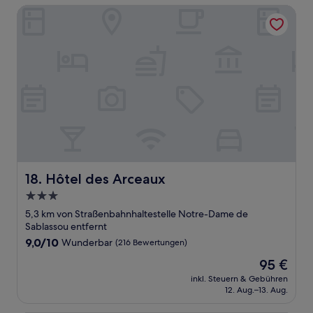
Hôtel des Arceaux
Hôtel des Arceaux
18. Hôtel des Arceaux
3.0-
Sterne-
5,3 km von Straßenbahnhaltestelle Notre-Dame de
Unterkunft
Sablassou entfernt
9.0
9,0/10
Wunderbar
(216 Bewertungen)
von
Der
95 €
10,
Preis
Wunderbar,
inkl. Steuern & Gebühren
beträgt
12. Aug.–13. Aug.
(216
95 €
Bewertungen)