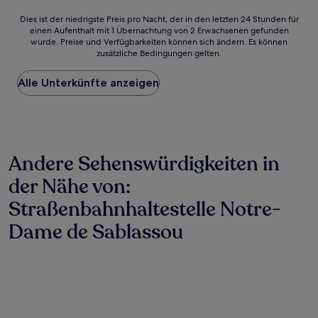
Dies
Dies ist der niedrigste Preis pro Nacht, der in den letzten 24 Stunden für
einen Aufenthalt mit 1 Übernachtung von 2 Erwachsenen gefunden
ist
wurde. Preise und Verfügbarkeiten können sich ändern. Es können
der
zusätzliche Bedingungen gelten.
niedrigste
Preis
Alle Unterkünfte anzeigen
pro
Nacht,
der
in
den
letzten
Andere Sehenswürdigkeiten in
24 Stunden
für
der Nähe von:
einen
Aufenthalt
Straßenbahnhaltestelle Notre-
mit
1 Übernachtung
Dame de Sablassou
von
2 Erwachsenen
gefunden
wurde.
Preise
und
Verfügbarkeiten