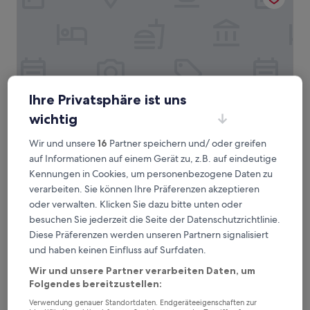
Ihre Privatsphäre ist uns
wichtig
Wir und unsere
16
Partner speichern und/ oder greifen
Campanile PRIME - Montpellier Est Le Millénaire
2. Campanile PRIME - Montpellier Est Le
auf Informationen auf einem Gerät zu, z.B. auf eindeutige
Millénaire
Kennungen in Cookies, um personenbezogene Daten zu
3.0-
verarbeiten. Sie können Ihre Präferenzen akzeptieren
Sterne-
2,9 km von Straßenbahnhaltestelle Notre-Dame de
oder verwalten. Klicken Sie dazu bitte unten oder
Unterkunft
Sablassou entfernt
besuchen Sie jederzeit die Seite der Datenschutzrichtlinie.
8.2
8,2/10
Sehr gut
(75 Bewertungen)
Diese Präferenzen werden unseren Partnern signalisiert
von
Der
und haben keinen Einfluss auf Surfdaten.
78 €
10,
Preis
Sehr
inkl. Steuern & Gebühren
Wir und unsere Partner verarbeiten Daten, um
beträgt
6. Sept.–7. Sept.
gut,
Folgendes bereitzustellen:
78 €
(75
Bewertungen)
Verwendung genauer Standortdaten. Endgeräteeigenschaften zur
Best Western Le Clos de l'Aube Rouge