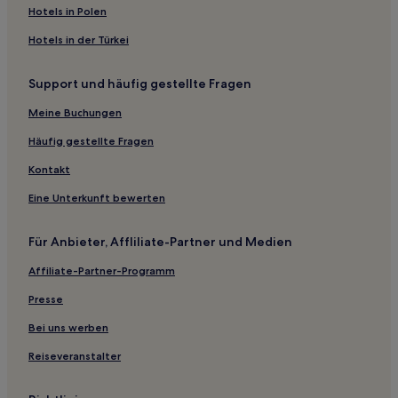
Familien in Agde
Hotels in Polen
Haustierfreundliche in Frontignan
Hotels in der Türkei
Hotels mit Parkplatz in Mèze
Support und häufig gestellte Fragen
Familien in Sète
Strand nahe Plage des Aresquiers
Meine Buchungen
Günstige nahe Plage des Aresquiers
Häufig gestellte Fragen
Hotels mit Küchenzeile nahe Plage des Aresquiers
Kontakt
Haustierfreundliche in Balaruc-les-Bains
Eine Unterkunft bewerten
Hotels mit inbegriffenem Frühstück in Uzès
Für Anbieter, Affliliate-Partner und Medien
Familien in Le Grau-du-Roi
Affiliate-Partner-Programm
Haustierfreundliche in Occitanie
Hotels mit Pool in Occitanie
Presse
Familien in Occitanie
Bei uns werben
Familien in Nîmes
Reiseveranstalter
Hotels mit Wellnessbereich in Nîmes