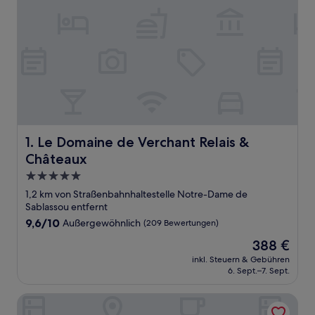
Le Domaine de Verchant Relais & Châteaux
1. Le Domaine de Verchant Relais &
Châteaux
5.0-
Sterne-
1,2 km von Straßenbahnhaltestelle Notre-Dame de
Unterkunft
Sablassou entfernt
9.6
9,6/10
Außergewöhnlich
(209 Bewertungen)
von
Der
388 €
10,
Preis
Außergewöhnlich,
inkl. Steuern & Gebühren
beträgt
6. Sept.–7. Sept.
(209
388 €
Bewertungen)
Campanile PRIME - Montpellier Est Le Millénaire