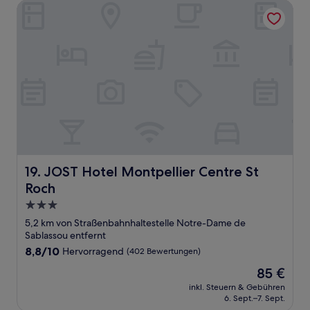
JOST Hotel Montpellier Centre St Roch
JOST Hotel Montpellier Centre St Roch
19. JOST Hotel Montpellier Centre St
Roch
3.0-
Sterne-
5,2 km von Straßenbahnhaltestelle Notre-Dame de
Unterkunft
Sablassou entfernt
8.8
8,8/10
Hervorragend
(402 Bewertungen)
von
Der
85 €
10,
Preis
Hervorragend,
inkl. Steuern & Gebühren
beträgt
6. Sept.–7. Sept.
(402
85 €