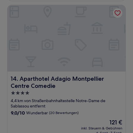
Bewertungen)
Aparthotel Adagio Montpellier Centre Comedie
Aparthotel Adagio Montpellier Centre Comedie
14. Aparthotel Adagio Montpellier
Centre Comedie
4.0-
Sterne-
4,4 km von Straßenbahnhaltestelle Notre-Dame de
Unterkunft
Sablassou entfernt
9.0
9,0/10
Wunderbar
(20 Bewertungen)
von
Der
121 €
10,
Preis
Wunderbar,
inkl. Steuern & Gebühren
beträgt