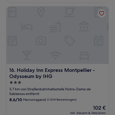
147 €
Bewertungen)
Holiday Inn Express Montpellier - Odysseum by IHG
Holiday Inn Express Montpellier - Odysseum by IHG
16. Holiday Inn Express Montpellier -
Odysseum by IHG
3.0-
Sterne-
3,7 km von Straßenbahnhaltestelle Notre-Dame de
Unterkunft
Sablassou entfernt
8.6
8,6/10
Hervorragend
(1.004 Bewertungen)
von
Der
102 €
10,
Preis
Hervorragend,
inkl. Steuern & Gebühren