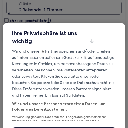
Gäste
2 Reisende, 1 Zimmer
Ich reise geschäftlich
Ihre Privatsphäre ist uns
Suchen
wichtig
Wir und unsere
16
Partner speichern und/ oder greifen
Kostenlose Stornierung bei
auf Informationen auf einem Gerät zu, z.B. auf eindeutige
Planänderungen
Kennungen in Cookies, um personenbezogene Daten zu
verarbeiten. Sie können Ihre Präferenzen akzeptieren
Verdiene Prämien für jede
oder verwalten. Klicken Sie dazu bitte unten oder
wahrgenommene Übernachtung
besuchen Sie jederzeit die Seite der Datenschutzrichtlinie.
Diese Präferenzen werden unseren Partnern signalisiert
und haben keinen Einfluss auf Surfdaten.
Mehr sparen mit Preisen für Mitglieder
Wir und unsere Partner verarbeiten Daten, um
Folgendes bereitzustellen:
Verwendung genauer Standortdaten. Endgeräteeigenschaften zur
Überprüfe die Preise für diese Daten
Identifikation aktiv abfragen. Speichern von oder Zugriff auf
Informationen auf einem Endgerät. Personalisierte Werbung und