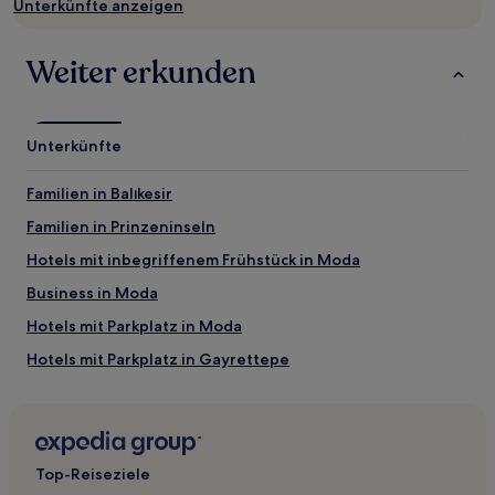
Unterkünfte anzeigen
Verfügbarkeiten
können
sich
Weiter erkunden
ändern.
Es
können
zusätzliche
Unterkünfte
Bedingungen
gelten.
Familien in Balıkesir
Familien in Prinzeninseln
Hotels mit inbegriffenem Frühstück in Moda
Business in Moda
Hotels mit Parkplatz in Moda
Hotels mit Parkplatz in Gayrettepe
Hotels mit Parkplatz in Altunizade
Hotels mit Küchenzeile in Şehit Muhtar
Familien in Şehit Muhtar
Top-Reiseziele
Hotels mit inbegriffenem Frühstück nahe Abdi İpekçi