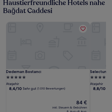
Haustierfreundliche Hotels nahe
Bağdat Caddesi
Dedeman Bostancı
Selectum Ci
Dedeman Bostancı
Selectum Ci
Dedeman Bostancı
Selectum Ci
5.0-
5.0-
Sterne-
Sterne-
Ataşehir
Ataşehir
Unterkunft
Unterkunft
8.4
8.8
8,4/10
8,8/10
Sehr gut
He
(1.010 Bewertungen)
von
von
10,
10,
Sehr
Der
Hervorrage
84 €
gut,
Preis
(1.275
inkl. Steuern & Gebühren
(1.010
beträgt
Bewertunge
8. Aug.–9. Aug.