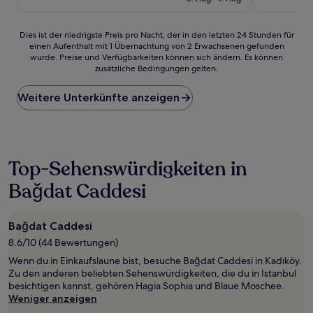
Bewertungen)
84 €
Dies
Dies ist der niedrigste Preis pro Nacht, der in den letzten 24 Stunden für
einen Aufenthalt mit 1 Übernachtung von 2 Erwachsenen gefunden
ist
wurde. Preise und Verfügbarkeiten können sich ändern. Es können
der
zusätzliche Bedingungen gelten.
niedrigste
Preis
Weitere Unterkünfte anzeigen
pro
Nacht,
der
in
den
letzten
Top-Sehenswürdigkeiten in
24 Stunden
Bağdat Caddesi
für
einen
Aufenthalt
mit
Bağdat Caddesi
1 Übernachtung
8.6/10 (44 Bewertungen)
von
Wenn du in Einkaufslaune bist, besuche Bağdat Caddesi in Kadıköy.
2 Erwachsenen
Zu den anderen beliebten Sehenswürdigkeiten, die du in Istanbul
gefunden
besichtigen kannst, gehören Hagia Sophia und Blaue Moschee.
wurde.
Weniger anzeigen
Preise
und