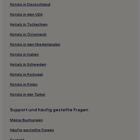
Straße
Hotels in Deutschland
Hotels mit Parkplatz in Kartal
Hotels in den USA
Familien in Istanbul
Hotels in Tschechien
Business in Istanbul
Hotels in Österreich
Hotels mit Parkplatz in Istanbul
Hotels in den Niederlanden
Familien in Istanbul
Hotels in Italien
Haustierfreundliche in Istanbul
Hotels in Schweden
Familien in Eminönü
Hotels in Portugal
Familien in Cağaloğlu
Hotels in Polen
Hotels mit Wellnessbereich in Cağaloğlu
Hotels in der Türkei
Haustierfreundliche in Cağaloğlu
Hotels mit Parkplatz in Harbiye
Support und häufig gestellte Fragen
Haustierfreundliche nahe Yildiz
Meine Buchungen
Hotels mit Wellnessbereich nahe Yildiz
Häufig gestellte Fragen
Familien in Lâleli
Kontakt