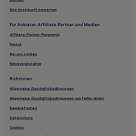
Hotels mit Wellnessbereich in Lâleli
Eine Unterkunft bewerten
Hotels mit Pool in Lâleli
Hotels mit Fitnessbereich in Lâleli
Für Anbieter, Affliliate-Partner und Medien
Luxus in Lâleli
Affiliate-Partner-Programm
Hotels mit Parkplatz in Rasimpaşa
Presse
Hotels mit Wellnessbereich nahe Bağdat Caddesi
Bei uns werben
Villen in Istanbul
Reiseveranstalter
Ferienwohnungen in Istanbul
Hostels in Istanbul
Richtlinien
Aparthotels in Istanbul
Allgemeine Geschäftsbedingungen
Aparthotels in Kabataş
Allgemeine Geschäftsbedingungen von FeWo-direkt
Aparthotels in Şehit Muhtar
Barrierefreiheit
Hostels in Cankurtaran
Datenschutz
Ferienwohnungen in Bağdat Caddesi
Cookies
4-Sterne-Hotels in Cankurtaran