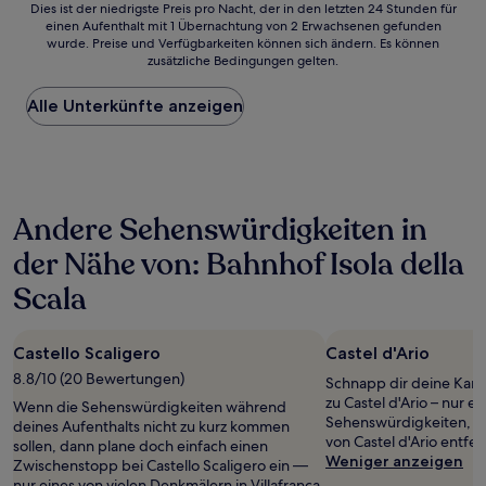
Dies
Dies ist der niedrigste Preis pro Nacht, der in den letzten 24 Stunden für
einen Aufenthalt mit 1 Übernachtung von 2 Erwachsenen gefunden
ist
wurde. Preise und Verfügbarkeiten können sich ändern. Es können
der
zusätzliche Bedingungen gelten.
niedrigste
Preis
Alle Unterkünfte anzeigen
pro
Nacht,
der
in
den
letzten
Andere Sehenswürdigkeiten in
24 Stunden
für
der Nähe von: Bahnhof Isola della
einen
Aufenthalt
Scala
mit
1 Übernachtung
von
Castello Scaligero
Castel d'Ario
2 Erwachsenen
8.8/10 (20 Bewertungen)
gefunden
Schnapp dir deine Kam
wurde.
zu Castel d'Ario – nur ei
Wenn die Sehenswürdigkeiten während
Preise
Sehenswürdigkeiten, d
deines Aufenthalts nicht zu kurz kommen
und
von Castel d'Ario entfern
sollen, dann plane doch einfach einen
Verfügbarkeiten
Weniger anzeigen
Zwischenstopp bei Castello Scaligero ein —
können
nur eines von vielen Denkmälern in Villafranca