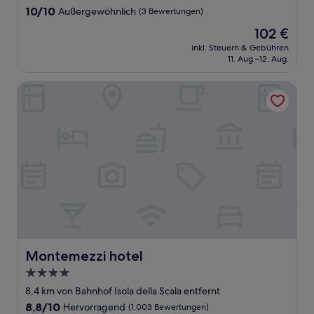
10.0
10/10
Außergewöhnlich
(3 Bewertungen)
von
Der
102 €
10,
Preis
Außergewöhnlich,
inkl. Steuern & Gebühren
beträgt
11. Aug.–12. Aug.
(3
102 €
Bewertungen)
Montemezzi hotel
Montemezzi hotel
Montemezzi hotel
4.0-
Sterne-
8,4 km von Bahnhof Isola della Scala entfernt
Unterkunft
8.8
8,8/10
Hervorragend
(1.003 Bewertungen)