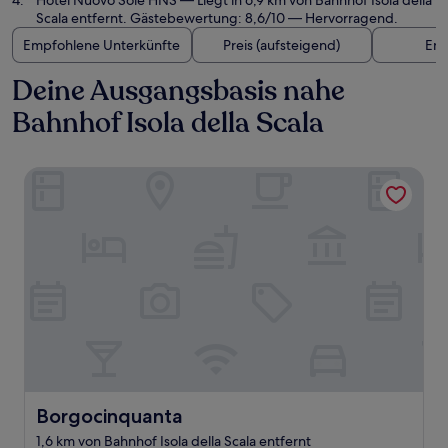
Hotel Nuovo Sole HNS
— Liegt in 6,9 km von Bahnhof Isola della
Scala entfernt. Gästebewertung: 8,6/10 — Hervorragend.
Empfohlene Unterkünfte
Preis (aufsteigend)
Ent
Deine Ausgangsbasis nahe
Bahnhof Isola della Scala
Borgocinquanta
Borgocinquanta
Borgocinquanta
1,6 km von Bahnhof Isola della Scala entfernt