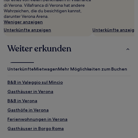
sich
di Verona. Villafranca di Verona hat andere
ändern.
Wahrzeichen, die du besichtigen kannst,
Es
darunter Verona Arena.
können
Weniger anzeigen
zusätzliche
Unterkünfte anzeigen
Unterkünfte anzeige
Bedingungen
gelten.
Weiter erkunden
Unterkünfte
Mietwagen
Mehr Möglichkeiten zum Buchen
B&B in Valeggio sul Mincio
Gasthäuser in Verona
B&B in Verona
Gasthöfe in Verona
Ferienwohnungen in Verona
Gasthäuser in Borgo Roma
B&B in Borgo Roma