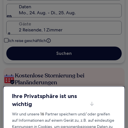
Daten
Mo., 24. Aug. - Di., 25. Aug.
Gäste
2 Reisende, 1 Zimmer
Ich reise geschäftlich
Suchen
Kostenlose Stornierung bei
Planänderungen
Verdiene Prämien für jede
Ihre Privatsphäre ist uns
wahrgenommene Übernachtung
wichtig
Wir und unsere
16
Partner speichern und/ oder greifen
Mehr sparen mit Preisen für Mitglieder
auf Informationen auf einem Gerät zu, z.B. auf eindeutige
Kennungen in Cookies, um personenbezogene Daten zu