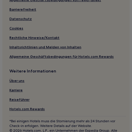
Hotels mit inbegriffenem Frühstück in Verona
Lgbtqia-Freundliche in Verona
Barrierefreiheit
Business in Verona
Datenschutz
Hotels mit Weingut in Verona
Cookies
Hotels mit Fitnessbereich in Verona
Rechtliche Hinweise/Kontakt
Günstige in Verona
Inhaltsrichtlinien und Melden von Inhalten
Hotels mit Küchenzeile in Verona
Allgemeine Geschäftsbedingungen für Hotels.com Rewards
Familien in Cavalcaselle
Weitere Informationen
Familien in Lazise
Hotels mit inbegriffenem Frühstück in Lazise
Über uns
Haustierfreundliche in Lazise
Karriere
Business in Lazise
Reiseführer
Hotels mit Parkplatz in Colà
Hotels.com Rewards
Hotels mit Parkplatz in San Bonifacio
*Bei einigen Hotels muss die Stornierung mehr als 24 Stunden vor
Hotels mit Thermalbad in Peschiera del Garda
Check-in erfolgen. Weitere Details auf der Website.
© 2026 Hotels.com, L.P., ein Unternehmen der Expedia Group. Alle