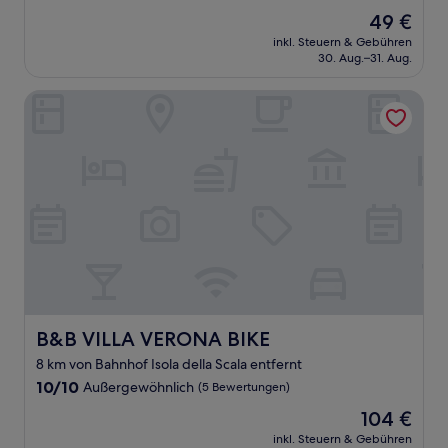
von
Der
49 €
10,
Preis
Hervorragend,
inkl. Steuern & Gebühren
beträgt
30. Aug.–31. Aug.
(1.003
49 €
Bewertungen)
B&B VILLA VERONA BIKE
B&B VILLA VERONA BIKE
B&B VILLA VERONA BIKE
8 km von Bahnhof Isola della Scala entfernt
10.0
10/10
Außergewöhnlich
(5 Bewertungen)
von
Der
104 €
10,
Preis
Außergewöhnlich,
inkl. Steuern & Gebühren