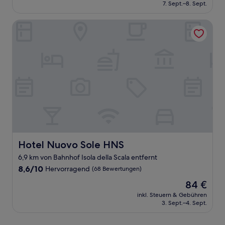
beträgt
7. Sept.–8. Sept.
(5
104 €
Bewertungen)
Hotel Nuovo Sole HNS
Hotel Nuovo Sole HNS
Hotel Nuovo Sole HNS
6,9 km von Bahnhof Isola della Scala entfernt
8.6
8,6/10
Hervorragend
(68 Bewertungen)
von
Der
84 €
10,
Preis
Hervorragend,
inkl. Steuern & Gebühren
beträgt
3. Sept.–4. Sept.
(68
84 €
Bewertungen)