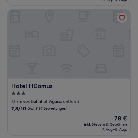
(3
102 €
Bewertungen)
Hotel HDomus
Hotel HDomus
Hotel HDomus
3.0-
Sterne-
7,1 km von Bahnhof Vigasio entfernt
Unterkunft
7.8
7,8/10
Gut
(197 Bewertungen)
von
Der
78 €
10,
Preis
Gut,
inkl. Steuern & Gebühren
beträgt
7. Aug.–8. Aug.
(197
78 €
Bewertungen)