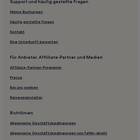
Support und häufig gestellte Fragen
Hotels nahe Giardino Giusti
Hotels nahe Ponte Scaligero
Meine Buchungen
Hotels nahe Bahnhof Buttapietra
Häufig gestellte Fragen
Hotels nahe Piazza Bra
Kontakt
Hotels nahe Einkaufszentrum Adigeo
Eine Unterkunft bewerten
Erbè Hotels
Für Anbieter, Affliliate-Partner und Medien
Hotels nahe Verona Arena
Affiliate-Partner-Programm
Hotels nahe Stadio Marcantonio Bentegodi
B&B in Valeggio sul Mincio
Presse
Ferienwohnungen in Verona
Bei uns werben
Gasthöfe in Verona
Reiseveranstalter
B&B in Verona
Richtlinien
Gasthäuser in Verona
Allgemeine Geschäftsbedingungen
B&B in Borgo Roma
Allgemeine Geschäftsbedingungen von FeWo-direkt
Gasthäuser in Borgo Roma