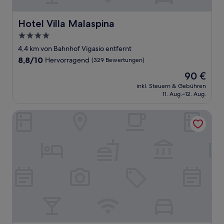
Hotel Villa Malaspina
Hotel Villa Malaspina
4.0-
Sterne-
4,4 km von Bahnhof Vigasio entfernt
Unterkunft
8.8
8,8/10
Hervorragend
(329 Bewertungen)
von
Der
90 €
10,
Preis
Hervorragend,
inkl. Steuern & Gebühren
beträgt
11. Aug.–12. Aug.
(329
90 €
Bewertungen)
B&B HOTEL Expo Verona Villafranca