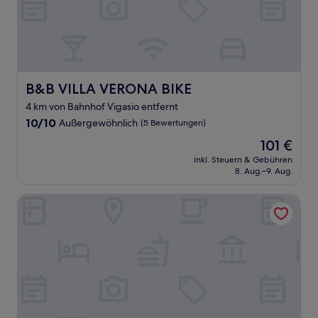
B&B VILLA VERONA BIKE
B&B VILLA VERONA BIKE
4 km von Bahnhof Vigasio entfernt
10.0
10/10
Außergewöhnlich
(5 Bewertungen)
von
Der
101 €
10,
Preis
Außergewöhnlich,
inkl. Steuern & Gebühren
beträgt
8. Aug.–9. Aug.
(5
101 €
Bewertungen)
Muraless Art Hotel, WorldHotels Crafted