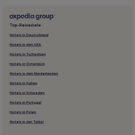
Hotels nahe Krankenhaus Policlinico G.B. Rossi
Hotels nahe Arco dei Gavi
Hotels nahe Bahnhof Verona Ca' di David
Top-Reiseziele
Povegliano Veronese Hotels
Hotels in Deutschland
Hotels nahe Porta Leoni
Hotels in den USA
Hotels nahe Porta Nuova
Hotels in Tschechien
Borgo Roma: Hotels
Hotels in Österreich
Sud-Est: Hotels
Hotels in den Niederlanden
Hotels nahe Verona
Hotels nahe Bahnhof Verona Porta Nuova
Hotels in Italien
Hotels nahe Veronafiere
Hotels in Schweden
Hotels nahe Haus des Romeo
Hotels in Portugal
Nogarole Rocca Hotels
Hotels in Polen
Villafontana Hotels
Hotels in der Türkei
San Zeno: Hotels