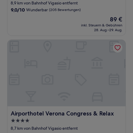
Sterne-
8,9 km von Bahnhof Vigasio entfernt
Unterkunft
9.0
9,0/10
Wunderbar
(205 Bewertungen)
von
Der
89 €
10,
Preis
Wunderbar,
inkl. Steuern & Gebühren
beträgt
28. Aug.–29. Aug.
(205
89 €
Bewertungen)
Airporthotel Verona Congress & Relax
Airporthotel Verona Congress & Relax
Airporthotel Verona Congress & Relax
4.0-
Sterne-
8,7 km von Bahnhof Vigasio entfernt