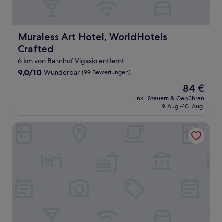
Muraless Art Hotel, WorldHotels Crafted
Muraless Art Hotel, WorldHotels
Crafted
6 km von Bahnhof Vigasio entfernt
9.0
9,0/10
Wunderbar
(99 Bewertungen)
von
Der
84 €
10,
Preis
Wunderbar,
inkl. Steuern & Gebühren
beträgt
9. Aug.–10. Aug.
(99
84 €
Bewertungen)
Hotel Villa Malaspina