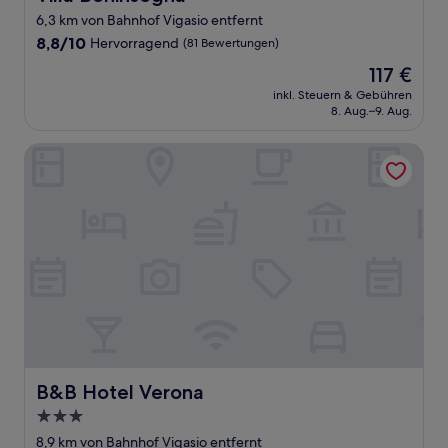
6,3 km von Bahnhof Vigasio entfernt
8.8
8,8/10
Hervorragend
(81 Bewertungen)
von
Der
117 €
10,
Preis
Hervorragend,
inkl. Steuern & Gebühren
beträgt
8. Aug.–9. Aug.
(81
117 €
Bewertungen)
B&B Hotel Verona
B&B Hotel Verona
B&B Hotel Verona
3.0-
Sterne-
8,9 km von Bahnhof Vigasio entfernt