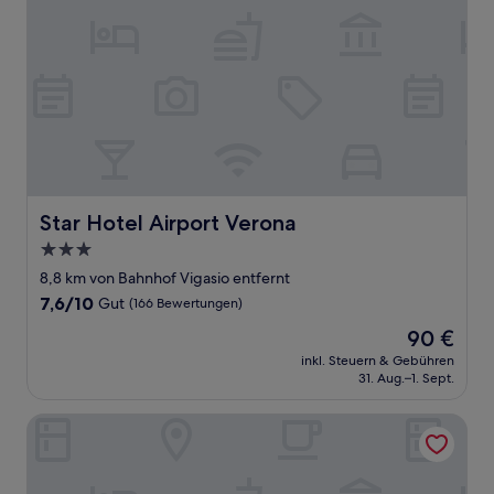
Star Hotel Airport Verona
Star Hotel Airport Verona
3.0-
Sterne-
8,8 km von Bahnhof Vigasio entfernt
Unterkunft
7.6
7,6/10
Gut
(166 Bewertungen)
von
Der
90 €
10,
Preis
Gut,
inkl. Steuern & Gebühren
beträgt
31. Aug.–1. Sept.
(166
90 €
Bewertungen)
HOTEL PEX VERONA