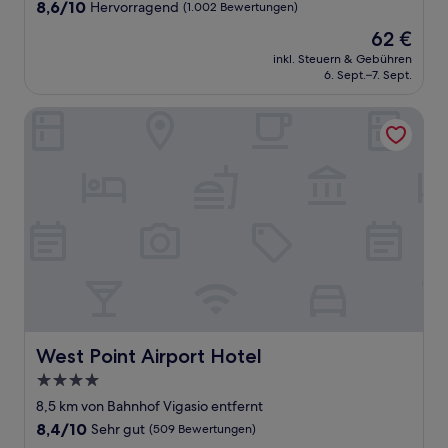
Unterkunft
8.6
8,6/10
Hervorragend
(1.002 Bewertungen)
von
Der
62 €
10,
Preis
Hervorragend,
inkl. Steuern & Gebühren
beträgt
6. Sept.–7. Sept.
(1.002
62 €
Bewertungen)
West Point Airport Hotel
West Point Airport Hotel
West Point Airport Hotel
4.0-
Sterne-
8,5 km von Bahnhof Vigasio entfernt
Unterkunft
8.4
8,4/10
Sehr gut
(509 Bewertungen)
von