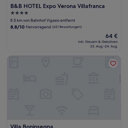
B&B HOTEL Expo Verona Villafranca
B&B HOTEL Expo Verona Villafranca
4.0-
Sterne-
8,5 km von Bahnhof Vigasio entfernt
Unterkunft
8.8
8,8/10
Hervorragend
(621 Bewertungen)
von
Der
64 €
10,
Preis
Hervorragend,
inkl. Steuern & Gebühren
beträgt
23. Aug.–24. Aug.
(621
64 €
Bewertungen)
Villa Boninsegna
Villa Boninsegna
Villa Boninsegna