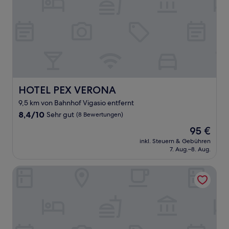
HOTEL PEX VERONA
HOTEL PEX VERONA
9,5 km von Bahnhof Vigasio entfernt
8.4
8,4/10
Sehr gut
(8 Bewertungen)
von
Der
95 €
10,
Preis
Sehr
inkl. Steuern & Gebühren
beträgt
7. Aug.–8. Aug.
gut,
95 €
(8
Bewertungen)
B&B VILLA VERONA BIKE