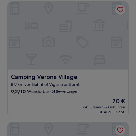
Camping Verona Village
Camping Verona Village
Camping Verona Village
8,9 km von Bahnhof Vigasio entfernt
9.2
9,2/10
Wunderbar
(61 Bewertungen)
von
Der
70 €
10,
Preis
Wunderbar,
inkl. Steuern & Gebühren
beträgt
31. Aug.–1. Sept.
(61
70 €
Bewertungen)
Star Hotel Airport Verona