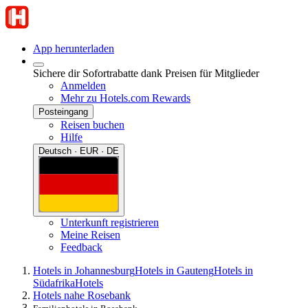
App herunterladen
Sichere dir Sofortrabatte dank Preisen für Mitglieder
Anmelden
Mehr zu Hotels.com Rewards
Posteingang
Reisen buchen
Hilfe
Deutsch · EUR · DE
Unterkunft registrieren
Meine Reisen
Feedback
Hotels in Johannesburg
Hotels in Gauteng
Hotels in
Südafrika
Hotels
Hotels nahe Rosebank