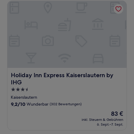
Holiday Inn Express Kaiserslautern by IHG
Holiday Inn Express Kaiserslautern by IHG
Holiday Inn Express Kaiserslautern by
IHG
3.5-
Sterne-
Kaiserslautern
Unterkunft
9.2
9,2/10
Wunderbar
(302 Bewertungen)
von
Der
83 €
10,
Preis
Wunderbar,
inkl. Steuern & Gebühren
beträgt
6. Sept.–7. Sept.
(302
83 €
Bewertungen)