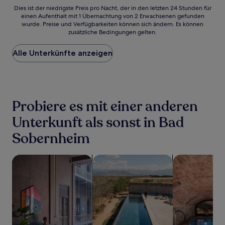
Dies
Dies ist der niedrigste Preis pro Nacht, der in den letzten 24 Stunden für
einen Aufenthalt mit 1 Übernachtung von 2 Erwachsenen gefunden
ist
wurde. Preise und Verfügbarkeiten können sich ändern. Es können
der
zusätzliche Bedingungen gelten.
niedrigste
Preis
Alle Unterkünfte anzeigen
pro
Nacht,
der
in
den
letzten
Probiere es mit einer anderen
24 Stunden
für
Unterkunft als sonst in Bad
einen
Sobernheim
Aufenthalt
mit
1 Übernachtung
Suche nach haustierfreundlichen Unterkünften
Suche nach Unterkünften mit Pool
Suche nach Un
von
2 Erwachsenen
gefunden
wurde.
Preise
und
Verfügbarkeiten