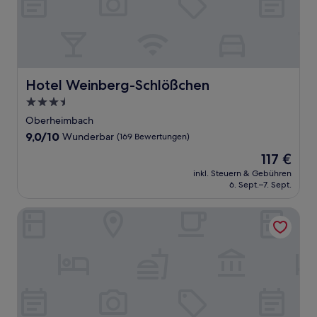
Hotel Weinberg-Schlößchen
Hotel Weinberg-Schlößchen
3.5-
Sterne-
Oberheimbach
Unterkunft
9.0
9,0/10
Wunderbar
(169 Bewertungen)
von
Der
117 €
10,
Preis
Wunderbar,
inkl. Steuern & Gebühren
beträgt
6. Sept.–7. Sept.
(169
117 €
Bewertungen)
Burghotel Auf Schönburg