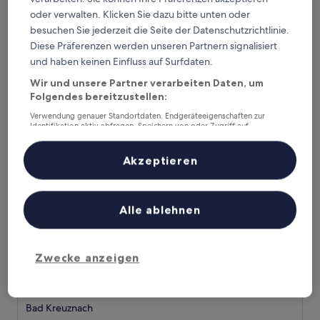
Bad Sobernheim
oder verwalten. Klicken Sie dazu bitte unten oder
9.0
9,0/10
Wunderbar
(42 Bewertungen)
besuchen Sie jederzeit die Seite der Datenschutzrichtlinie.
von
Der
114 €
Diese Präferenzen werden unseren Partnern signalisiert
10,
Preis
Wunderbar,
inkl. Steuern & Gebühren
und haben keinen Einfluss auf Surfdaten.
beträgt
10. Aug.–11. Aug.
(42
114 €
Wir und unsere Partner verarbeiten Daten, um
Bewertungen)
Folgendes bereitzustellen:
Parkhotel Kurhaus
Verwendung genauer Standortdaten. Endgeräteeigenschaften zur
Identifikation aktiv abfragen. Speichern von oder Zugriff auf
Informationen auf einem Endgerät. Personalisierte Werbung und
Inhalte, Messung von Werbeleistung und der Performance von Inhalten,
Zielgruppenforschung sowie Entwicklung und Verbesserung von
Akzeptieren
Angeboten.
Liste der Partner (Lieferanten)
Alle ablehnen
Zwecke anzeigen
Parkhotel Kurhaus
Parkhotel Kurhaus
4.0-
Sterne-
Bad Kreuznach