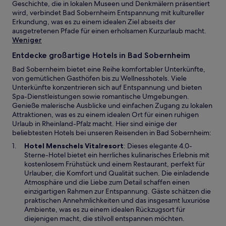
Geschichte, die in lokalen Museen und Denkmälern präsentiert
wird, verbindet Bad Sobernheim Entspannung mit kultureller
Erkundung, was es zu einem idealen Ziel abseits der
ausgetretenen Pfade für einen erholsamen Kurzurlaub macht.
Weniger
Entdecke großartige Hotels in Bad Sobernheim
Bad Sobernheim bietet eine Reihe komfortabler Unterkünfte,
von gemütlichen Gasthöfen bis zu Wellnesshotels. Viele
Unterkünfte konzentrieren sich auf Entspannung und bieten
Spa-Dienstleistungen sowie romantische Umgebungen.
Genieße malerische Ausblicke und einfachen Zugang zu lokalen
Attraktionen, was es zu einem idealen Ort für einen ruhigen
Urlaub in Rheinland-Pfalz macht. Hier sind einige der
beliebtesten Hotels bei unseren Reisenden in Bad Sobernheim:
W
Hotel Menschels Vitalresort
: Dieses elegante 4.0-
i
Sterne-Hotel bietet ein herrliches kulinarisches Erlebnis mit
r
kostenlosem Frühstück und einem Restaurant, perfekt für
d
Urlauber, die Komfort und Qualität suchen. Die einladende
i
Atmosphäre und die Liebe zum Detail schaffen einen
n
einzigartigen Rahmen zur Entspannung. Gäste schätzen die
e
praktischen Annehmlichkeiten und das insgesamt luxuriöse
i
Ambiente, was es zu einem idealen Rückzugsort für
n
diejenigen macht, die stilvoll entspannen möchten.