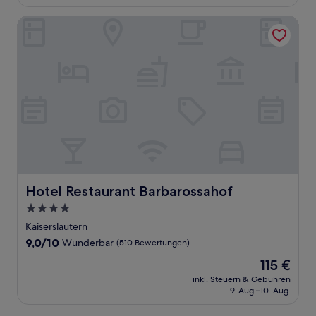
122 €
Bewertungen)
Hotel Restaurant Barbarossahof
Hotel Restaurant Barbarossahof
Hotel Restaurant Barbarossahof
4.0-
Sterne-
Kaiserslautern
Unterkunft
9.0
9,0/10
Wunderbar
(510 Bewertungen)
von
Der
115 €
10,
Preis
Wunderbar,
inkl. Steuern & Gebühren
beträgt
9. Aug.–10. Aug.
(510
115 €
Bewertungen)