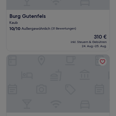
Burg Gutenfels
Burg Gutenfels
Kaub
10.0
10/10
Außergewöhnlich
(31 Bewertungen)
von
Der
310 €
10,
Preis
Außergewöhnlich,
inkl. Steuern & Gebühren
beträgt
24. Aug.–25. Aug.
(31
310 €
Bewertungen)
Bollants SPA im Park, Autograph Collection