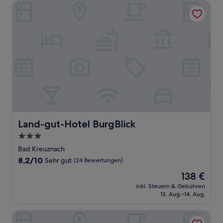
Land-gut-Hotel BurgBlick
Land-gut-Hotel BurgBlick
Land-gut-Hotel BurgBlick
3.0-
Sterne-
Bad Kreuznach
Unterkunft
8.2
8,2/10
Sehr gut
(24 Bewertungen)
von
Der
138 €
10,
Preis
Sehr
inkl. Steuern & Gebühren
beträgt
13. Aug.–14. Aug.
gut,
138 €
(24
Bewertungen)
Caravelle Hotel im Park