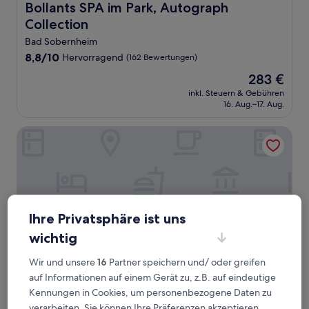
Bollants SPA im Park, Autograph Collection
Bollants SPA im Park, Autograph
Collection
Bad Sobernheim
8.8
8,8/10
Hervorragend
(162 Bewertungen)
von
Der
283 €
10,
Preis
Hervorragend,
inkl. Steuern & Gebühren
beträgt
16. Aug.–17. Aug.
(162
283 €
Bewertungen)
Tullius – Die Rebmeisterei
Ihre Privatsphäre ist uns
wichtig
Wir und unsere
16
Partner speichern und/ oder greifen
auf Informationen auf einem Gerät zu, z.B. auf eindeutige
Kennungen in Cookies, um personenbezogene Daten zu
Tullius – Die Rebmeisterei
Tullius – Die Rebmeisterei
verarbeiten. Sie können Ihre Präferenzen akzeptieren