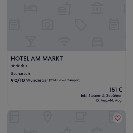
HOTEL AM MARKT
HOTEL AM MARKT
3.5-
Sterne-
Bacharach
Unterkunft
9.0
9,0/10
Wunderbar
(324 Bewertungen)
von
Der
151 €
10,
Preis
Wunderbar,
inkl. Steuern & Gebühren
beträgt
13. Aug.–14. Aug.
(324
151 €
Bewertungen)
Hotel My Place