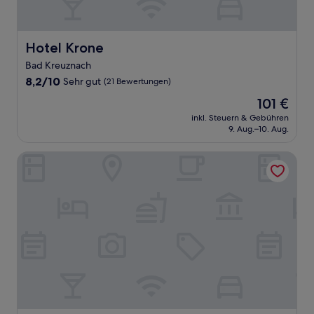
Hotel Krone
Hotel Krone
Bad Kreuznach
8.2
8,2/10
Sehr gut
(21 Bewertungen)
von
Der
101 €
10,
Preis
Sehr
inkl. Steuern & Gebühren
beträgt
9. Aug.–10. Aug.
gut,
101 €
(21
Bewertungen)
Leonardo Hotel Bad Kreuznach