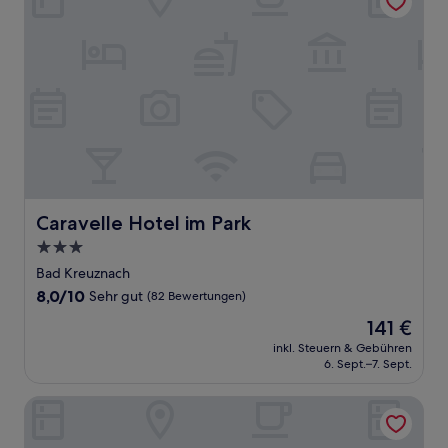
Caravelle Hotel im Park
Caravelle Hotel im Park
3.0-
Sterne-
Bad Kreuznach
Unterkunft
8.0
8,0/10
Sehr gut
(82 Bewertungen)
von
Der
141 €
10,
Preis
Sehr
inkl. Steuern & Gebühren
beträgt
6. Sept.–7. Sept.
gut,
141 €
(82
Bewertungen)
HOTEL AM MARKT