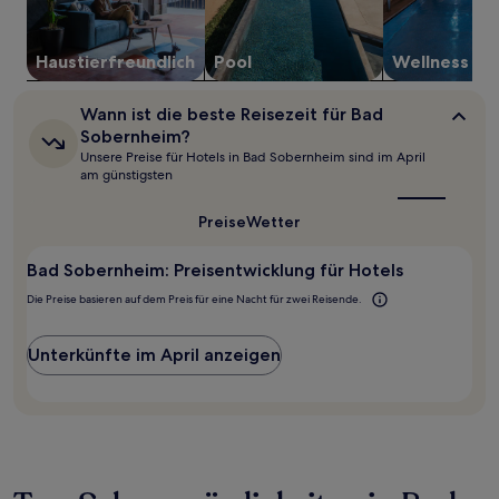
können
sich
ändern.
Es
Haustier­freundlich
Pool
Wellness
können
zusätzliche
Wann
Wann ist die beste Reisezeit für Bad
Bedingungen
ist
Sobernheim?
gelten.
die
Unsere Preise für Hotels in Bad Sobernheim sind im April
beste
am günstigsten
Reisezeit
für
Bad
Preise
Wetter
Sobernheim?
Bad Sobernheim: Preisentwicklung für Hotels
Die Preise basieren auf dem Preis für eine Nacht für zwei Reisende.
Unterkünfte im April anzeigen