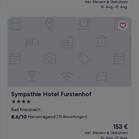
Preis
Wunderbar,
inkl. Steuern & Gebühren
beträgt
16. Aug.–17. Aug.
(327
203 €
Bewertungen)
Sympathie Hotel Furstenhof
Sympathie Hotel Furstenhof
Sympathie Hotel Furstenhof
4.0-
Sterne-
Bad Kreuznach
Unterkunft
8.6
8,6/10
Hervorragend
(75 Bewertungen)
von
Der
153 €
10,
Preis
Hervorragend,
inkl. Steuern & Gebühren
beträgt
16. Aug.–17. Aug.
(75