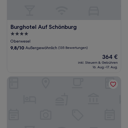
Burghotel Auf Schönburg
Burghotel Auf Schönburg
4.0-
Sterne-
Oberwesel
Unterkunft
9.8
9,8/10
Außergewöhnlich
(135 Bewertungen)
von
Der
364 €
10,
Preis
Außergewöhnlich,
inkl. Steuern & Gebühren
beträgt
16. Aug.–17. Aug.
(135
364 €
Bewertungen)
Hotel Krone