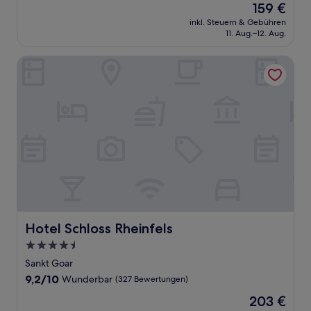
Der
159 €
10,
Preis
Wunderbar,
inkl. Steuern & Gebühren
beträgt
11. Aug.–12. Aug.
(25
159 €
Bewertungen)
Hotel Schloss Rheinfels
Hotel Schloss Rheinfels
Hotel Schloss Rheinfels
4.5-
Sterne-
Sankt Goar
Unterkunft
9.2
9,2/10
Wunderbar
(327 Bewertungen)
von
Der
203 €
10,