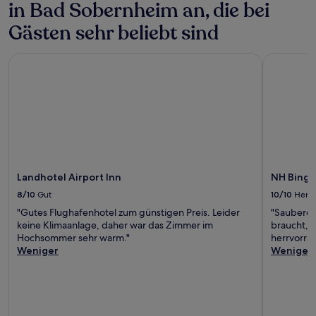
in Bad Sobernheim an, die bei
Gästen sehr beliebt sind
Landhotel Airport Inn
NH Binge
Landhotel Airport Inn
NH Bing
8/10
Gut
10/10
Herv
"Gutes Flughafenhotel zum günstigen Preis. Leider
"Sauberes
keine Klimaanlage, daher war das Zimmer im
braucht, h
Hochsommer sehr warm."
herrvorra
Weniger
Weniger