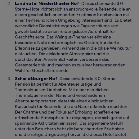
e
W
Landhotel Niederthaeler Hof
: Dieses charmante 3.0-
m
i
Sterne-Hotel richtet sich an anspruchsvolle Reisende, die an
n
r
einem geschäftlich orientierten Erlebnis in Kombination mit
e
d
einer tierfreundlichen Umgebung interessiert sind. Es bietet
u
i
wesentliche Dienstleistungen wie Tagungsräume und
e
n
gewährleistet so einen reibungslosen Aufenthalt für
n
e
Geschäftsleute. Das Weingut-Thema verleiht eine
F
i
besondere Note und ermöglicht es Gästen, kuratierte
e
n
Erlebnisse zu genießen, während sie in die lokale Weinkultur
n
e
eintauchen. Die einladende Atmosphäre und die
s
m
durchdachten Annehmlichkeiten verbessern das
t
n
Gesamterlebnis und machen es zu einer herausragenden
e
e
Wahl für Geschäftsreisende.
r
u
W
Schmidtburger Hof
: Diese einladende 3.0-Sterne-
g
e
i
Pension ist perfekt für Abenteuerlustige und
e
n
r
Thermalquellen-Liebhaber. Mit einer natürlichen
ö
F
d
Thermalquelle in der Nähe und verschiedenen
f
e
i
Abenteuersportarten bietet sie einen einzigartigen
f
n
n
Kurzurlaub für Reisende, die die Natur erkunden möchten.
n
s
e
Der Charme und der Fokus auf Erholung schaffen eine
e
t
i
erfrischende Atmosphäre für diejenigen, die sich gerne auf
t
e
n
spannende Aktivitäten einlassen. Das allgemeine Gefühl
r
e
unter den Besuchern hebt die bereichernden Erlebnisse
g
m
und die ruhige Umgebung hervor, die dieses Hotel bietet.
e