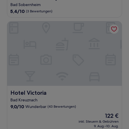
Bad Sobernheim
5.4
5,4/10
(3 Bewertungen)
von
10,
Hotel Victoria
(3
Bewertungen)
Hotel Victoria
Hotel Victoria
Bad Kreuznach
9.0
9,0/10
Wunderbar
(43 Bewertungen)
von
Der
122 €
10,
Preis
Wunderbar,
inkl. Steuern & Gebühren
beträgt
9. Aug.–10. Aug.
(43