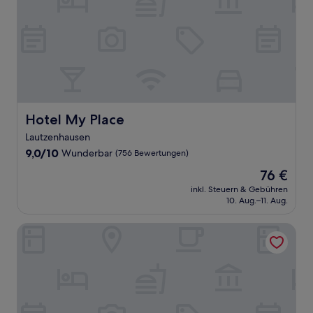
Hotel My Place
Hotel My Place
Lautzenhausen
9.0
9,0/10
Wunderbar
(756 Bewertungen)
von
Der
76 €
10,
Preis
Wunderbar,
inkl. Steuern & Gebühren
beträgt
10. Aug.–11. Aug.
(756
76 €
Bewertungen)
Hotel Weinberg-Schlößchen