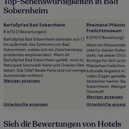
Top-Sehenswürdigkeiten in Bad
Sobernheim
Barfußpfad Bad Sobernheim
Rheinland-Pfälzisch
Freilichtmuseum
8.6/10 (7 Bewertungen)
8.0/10 (1 Bewertung)
Barfußpfad Bad Sobernheim befindet sich 1,1
km außerhalb des Zentrums von Bad
Wenn ein Museumsbesu
Sobernheim, sodass sich ein Zwischenstopp
Liste für deinen Aufent
problemlos einplanen lässt. Wenn dir
steht, hat dieser Ort b
Barfußpfad Bad Sobernheim gefällt, wirst du
Richtige für dich zu bie
Naturpark Soonwald-Nahe und Oranien Park
Pfälzisches Freilichtm
lieben. Das Tolle? Beide Parks sind nur wenige
kulturelle Angebot in 
Autominuten entfernt.
vollen Zügen genießen 
Weniger anzeigen
Abstecher hierhin: Bar
Sobernheim, Weingut 
Dönnhoff.
Weniger anzeigen
Unterkünfte anzeigen
Unterkünfte anzeige
Sieh dir Bewertungen von Hotels