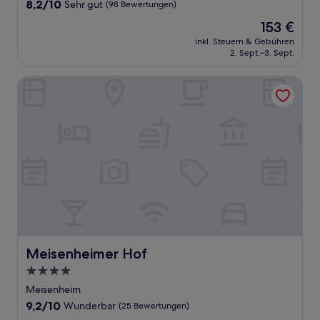
Unterkunft
8.2
8,2/10
Sehr gut
(98 Bewertungen)
von
Der
153 €
10,
Preis
Sehr
inkl. Steuern & Gebühren
beträgt
2. Sept.–3. Sept.
gut,
153 €
(98
Bewertungen)
Meisenheimer Hof
Meisenheimer Hof
Meisenheimer Hof
4.0-
Sterne-
Meisenheim
Unterkunft
9.2
9,2/10
Wunderbar
(25 Bewertungen)
von