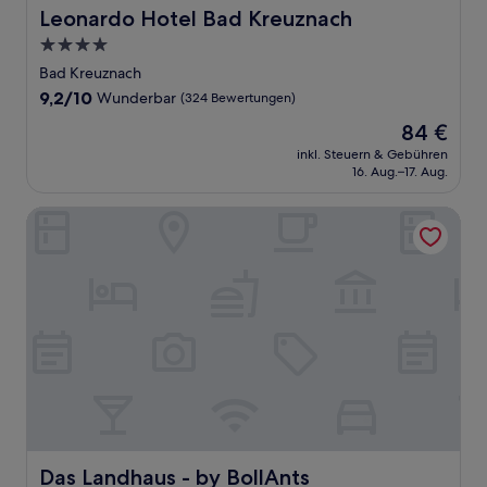
Leonardo Hotel Bad Kreuznach
Leonardo Hotel Bad Kreuznach
4.0-
Sterne-
Bad Kreuznach
Unterkunft
9.2
9,2/10
Wunderbar
(324 Bewertungen)
von
Der
84 €
10,
Preis
Wunderbar,
inkl. Steuern & Gebühren
beträgt
16. Aug.–17. Aug.
(324
84 €
Bewertungen)
Das Landhaus - by BollAnts
Das Landhaus - by BollAnts
Das Landhaus - by BollAnts