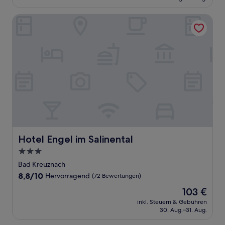
153 €
Bewertungen)
Hotel Engel im Salinental
Hotel Engel im Salinental
Hotel Engel im Salinental
3.0-
Sterne-
Bad Kreuznach
Unterkunft
8.8
8,8/10
Hervorragend
(72 Bewertungen)
von
Der
103 €
10,
Preis
Hervorragend,
inkl. Steuern & Gebühren
beträgt
30. Aug.–31. Aug.
(72
103 €
Bewertungen)