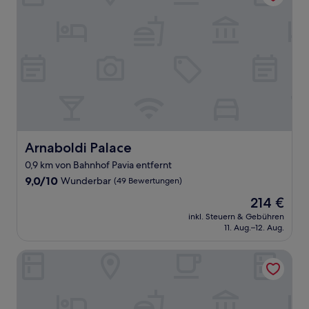
Arnaboldi Palace
Arnaboldi Palace
0,9 km von Bahnhof Pavia entfernt
9.0
9,0/10
Wunderbar
(49 Bewertungen)
von
Der
214 €
10,
Preis
Wunderbar,
inkl. Steuern & Gebühren
beträgt
11. Aug.–12. Aug.
(49
214 €
Bewertungen)
UNA Hotels Galles Milano