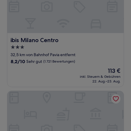
ibis Milano Centro
ibis Milano Centro
3.0-
Sterne-
32,5 km von Bahnhof Pavia entfernt
Unterkunft
8.2
8,2/10
Sehr gut
(1.721 Bewertungen)
von
Der
113 €
10,
Preis
Sehr
inkl. Steuern & Gebühren
beträgt
22. Aug.–23. Aug.
gut,
113 €
(1.721
Bewertungen)
Hotel Berna