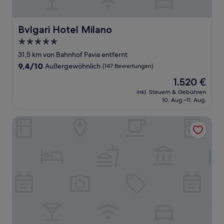
Bvlgari Hotel Milano
Bvlgari Hotel Milano
5.0-
Sterne-
31,5 km von Bahnhof Pavia entfernt
Unterkunft
9.4
9,4/10
Außergewöhnlich
(147 Bewertungen)
von
Der
1.520 €
10,
Preis
Außergewöhnlich,
inkl. Steuern & Gebühren
beträgt
10. Aug.–11. Aug.
(147
1.520 €
Bewertungen)
Hotel Cavour