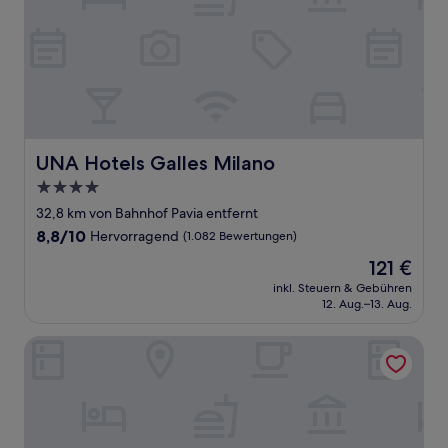
UNA Hotels Galles Milano
UNA Hotels Galles Milano
4.0-
Sterne-
32,8 km von Bahnhof Pavia entfernt
Unterkunft
8.8
8,8/10
Hervorragend
(1.082 Bewertungen)
von
Der
121 €
10,
Preis
Hervorragend,
inkl. Steuern & Gebühren
beträgt
12. Aug.–13. Aug.
(1.082
121 €
Bewertungen)
ibis Milano Centro