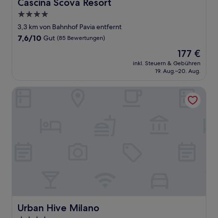
Cascina Scova Resort
Cascina Scova Resort
4.0-
Sterne-
3,3 km von Bahnhof Pavia entfernt
Unterkunft
7.6
7,6/10
Gut
(85 Bewertungen)
von
Der
177 €
10,
Preis
Gut,
inkl. Steuern & Gebühren
beträgt
19. Aug.–20. Aug.
(85
177 €
Bewertungen)
Urban Hive Milano
Urban Hive Milano
Urban Hive Milano