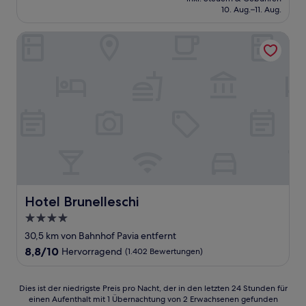
beträgt
10. Aug.–11. Aug.
(360
236 €
Bewertungen)
Hotel Brunelleschi
Hotel Brunelleschi
Hotel Brunelleschi
4.0-
Sterne-
30,5 km von Bahnhof Pavia entfernt
Unterkunft
8.8
8,8/10
Hervorragend
(1.402 Bewertungen)
von
10,
Hervorragend,
Dies
Dies ist der niedrigste Preis pro Nacht, der in den letzten 24 Stunden für
(1.402
einen Aufenthalt mit 1 Übernachtung von 2 Erwachsenen gefunden
ist