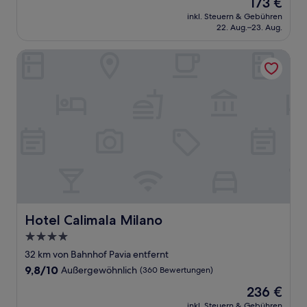
Der
173 €
10,
Preis
Außergewöhnlich,
inkl. Steuern & Gebühren
beträgt
22. Aug.–23. Aug.
(1.016
173 €
Bewertungen)
Hotel Calimala Milano
Hotel Calimala Milano
Hotel Calimala Milano
4.0-
Sterne-
32 km von Bahnhof Pavia entfernt
Unterkunft
9.8
9,8/10
Außergewöhnlich
(360 Bewertungen)
von
Der
236 €
10,
Preis
Außergewöhnlich,
inkl. Steuern & Gebühren