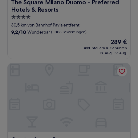
The Square Milano Duomo - Preferred Hotels & Resorts
The Square Milano Duomo - Preferred
Hotels & Resorts
4.0-
Sterne-
30,5 km von Bahnhof Pavia entfernt
Unterkunft
9.2
9,2/10
Wunderbar
(1.008 Bewertungen)
von
Der
289 €
10,
Preis
Wunderbar,
inkl. Steuern & Gebühren
beträgt
18. Aug.–19. Aug.
(1.008
289 €
Bewertungen)
Cascina Scova Resort