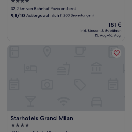
4.0-
Sterne-
32,2 km von Bahnhof Pavia entfernt
Unterkunft
9.8
9,8/10
Außergewöhnlich
(1.203 Bewertungen)
von
Der
181 €
10,
Preis
Außergewöhnlich,
inkl. Steuern & Gebühren
beträgt
15. Aug.–16. Aug.
(1.203
181 €
Bewertungen)
Starhotels Grand Milan
Starhotels Grand Milan
Starhotels Grand Milan
4.0-
Sterne-