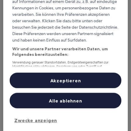
10,
auf Informationen auf einem Gerät zu, z.B. auf eindeutige
Preis
Sehr
inkl. Steuern & Gebühren
Kennungen in Cookies, um personenbezogene Daten zu
beträgt
27. Aug.–28. Aug.
gut,
95 €
verarbeiten. Sie können Ihre Präferenzen akzeptieren
(285
oder verwalten. Klicken Sie dazu bitte unten oder
Bewertungen)
Villa Marisa bed breakfast and books
besuchen Sie jederzeit die Seite der Datenschutzrichtlinie.
Diese Präferenzen werden unseren Partnern signalisiert
und haben keinen Einfluss auf Surfdaten.
Wir und unsere Partner verarbeiten Daten, um
Folgendes bereitzustellen:
Verwendung genauer Standortdaten. Endgeräteeigenschaften zur
Identifikation aktiv abfragen. Speichern von oder Zugriff auf
Informationen auf einem Endgerät. Personalisierte Werbung und
Inhalte, Messung von Werbeleistung und der Performance von Inhalten,
Zielgruppenforschung sowie Entwicklung und Verbesserung von
Akzeptieren
Angeboten.
Liste der Partner (Lieferanten)
Villa Marisa bed breakfast and books
Villa Marisa bed breakfast and books
0,5 km von Bahnhof Pavia entfernt
Alle ablehnen
9.2
9,2/10
Wunderbar
(65 Bewertungen)
von
Der
87 €
10,
Preis
Zwecke anzeigen
Wunderbar,
inkl. Steuern & Gebühren
beträgt
17. Aug.–18. Aug.
(65
87 €