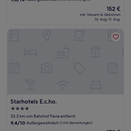
von
Der
152 €
10,
Preis
Außergewöhnlich,
inkl. Steuern & Gebühren
beträgt
10. Aug.–11. Aug.
(758
152 €
Bewertungen)
Starhotels E.c.ho.
Starhotels E.c.ho.
Starhotels E.c.ho.
4.0-
Sterne-
33,3 km von Bahnhof Pavia entfernt
Unterkunft
9.4
9,4/10
Außergewöhnlich
(1.016 Bewertungen)
von