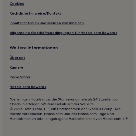
Familien in Sesto San Giovanni
Cookies
Hotels mit Parkplatz in Vigevano
Rechtliche Hinweise/Kontakt
Hotels mit Parkplatz in Parabiago
Inhaltsrichtlinien und Melden von Inhalten
Haustierfreundliche in Brera
Allgemeine Geschäftsbedingungen für Hotels.com Rewards
Familien in Brera
Weitere Informationen
Business in Segrate
Familien in Monza
Über uns
Hotels mit Küchenzeile in Monza
Karriere
Haustierfreundliche nahe Via Montenapoleone
Reiseführer
Luxus nahe Via Montenapoleone
Hotels.com Rewards
Hotels mit Parkplatz in Saronno
*Bei einigen Hotels muss die Stornierung mehr als 24 Stunden vor
Hotels mit Parkplatz nahe Via della Spiga
Check-in erfolgen. Weitere Details auf der Website.
© 2026 Hotels.com, L.P., ein Unternehmen der Expedia Group. Alle
Luxus nahe Via della Spiga
Rechte vorbehalten. Hotels.com und das Hotels.com-Logo sind
Handelsmarken oder eingetragene Handelsmarken von Hotels.com, L.P.
Familien in Mailand
Haustierfreundliche in Mailand