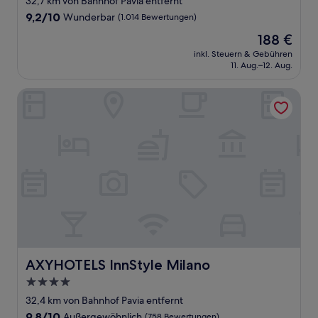
32,7 km von Bahnhof Pavia entfernt
Unterkunft
9.2
9,2/10
Wunderbar
(1.014 Bewertungen)
von
Der
188 €
10,
Preis
Wunderbar,
inkl. Steuern & Gebühren
beträgt
11. Aug.–12. Aug.
(1.014
188 €
Bewertungen)
AXYHOTELS InnStyle Milano
AXYHOTELS InnStyle Milano
AXYHOTELS InnStyle Milano
4.0-
Sterne-
32,4 km von Bahnhof Pavia entfernt
Unterkunft
9.8
9,8/10
Außergewöhnlich
(758 Bewertungen)