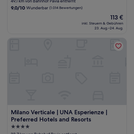
49,1 km von Bahnhof Pavia entfernt
Unterkunft
9.0
9,0/10
Wunderbar
(1.014 Bewertungen)
von
Der
113 €
10,
Preis
Wunderbar,
inkl. Steuern & Gebühren
beträgt
23. Aug.–24. Aug.
(1.014
113 €
Bewertungen)
Milano Verticale | UNA Esperienze | Preferred Hotels and 
Milano Verticale | UNA Esperienze | Preferred Hotels and
Milano Verticale | UNA Esperienze |
Preferred Hotels and Resorts
4.0-
Sterne-