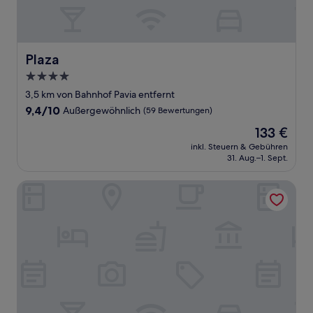
Plaza
Plaza
4.0-
Sterne-
3,5 km von Bahnhof Pavia entfernt
Unterkunft
9.4
9,4/10
Außergewöhnlich
(59 Bewertungen)
von
Der
133 €
10,
Preis
Außergewöhnlich,
inkl. Steuern & Gebühren
beträgt
31. Aug.–1. Sept.
(59
133 €
Bewertungen)
Bvlgari Hotel Milano