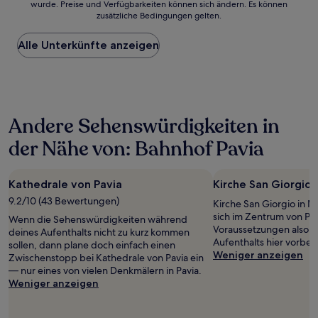
wurde. Preise und Verfügbarkeiten können sich ändern. Es können
Bewertungen)
der
zusätzliche Bedingungen gelten.
niedrigste
Preis
Alle Unterkünfte anzeigen
pro
Nacht,
der
in
den
letzten
Andere Sehenswürdigkeiten in
24 Stunden
für
der Nähe von: Bahnhof Pavia
einen
Aufenthalt
mit
Kathedrale von Pavia
Kirche San Giorgio
1 Übernachtung
von
9.2/10 (43 Bewertungen)
Kirche San Giorgio in 
2 Erwachsenen
sich im Zentrum von Pav
Wenn die Sehenswürdigkeiten während
gefunden
Voraussetzungen also,
deines Aufenthalts nicht zu kurz kommen
wurde.
Aufenthalts hier vorbei
sollen, dann plane doch einfach einen
Preise
Weniger anzeigen
Zwischenstopp bei Kathedrale von Pavia ein
und
— nur eines von vielen Denkmälern in Pavia.
Verfügbarkeiten
Weniger anzeigen
können
sich
ändern.