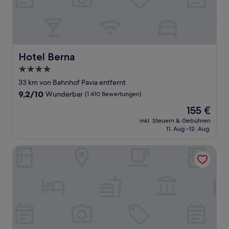
Hotel Berna
Hotel Berna
4.0-
Sterne-
33 km von Bahnhof Pavia entfernt
Unterkunft
9.2
9,2/10
Wunderbar
(1.410 Bewertungen)
von
Der
155 €
10,
Preis
Wunderbar,
inkl. Steuern & Gebühren
beträgt
11. Aug.–12. Aug.
(1.410
155 €
Bewertungen)
Plaza