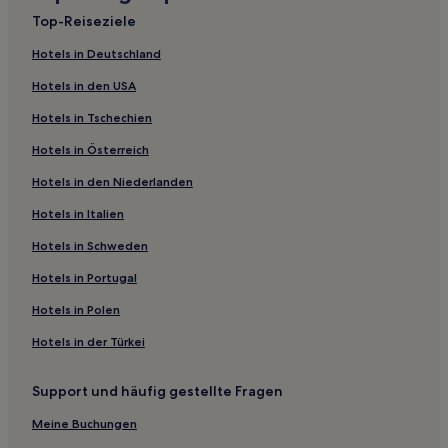
Ferienwohnungen in Mailand
Top-Reiseziele
Gasthäuser in Lombardei
Hotels in Deutschland
Ferienwohnungen in Lombardei
Hotels in den USA
B&B in Lombardei
Hotels in Tschechien
Hotels mit inbegriffenem Frühstück in Lombardei
Hotels in Österreich
Hotels mit Pool in Lombardei
Hotels in den Niederlanden
Hotels mit Küchenzeile in Lombardei
Ski in Lombardei
Hotels in Italien
Luxus in Lombardei
Hotels in Schweden
Hotels mit Parkplatz in Lombardei
Hotels in Portugal
Hotels mit Thermalbad in Lombardei
Hotels in Polen
Hotels mit Wellnessbereich in Lombardei
Hotels in der Türkei
Haustierfreundliche in Lombardei
Support und häufig gestellte Fragen
Business in Lombardei
Familien in Lombardei
Meine Buchungen