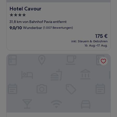
Hotel Cavour
Hotel Cavour
4.0-
Sterne-
31,8 km von Bahnhof Pavia entfernt
Unterkunft
9.0
9,0/10
Wunderbar
(1.007 Bewertungen)
von
Der
175 €
10,
Preis
Wunderbar,
inkl. Steuern & Gebühren
beträgt
16. Aug.–17. Aug.
(1.007
175 €
Bewertungen)
The Square Milano Duomo - Preferred Hotels & Resorts