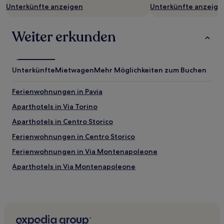
Es
Unterkünfte anzeigen
Unterkünfte anzeige
können
zusätzliche
Weiter erkunden
Bedingungen
gelten.
Unterkünfte
Mietwagen
Mehr Möglichkeiten zum Buchen
Ferienwohnungen in Pavia
Aparthotels in Via Torino
Aparthotels in Centro Storico
Ferienwohnungen in Centro Storico
Ferienwohnungen in Via Montenapoleone
Aparthotels in Via Montenapoleone
Landhäuser in Mailand
Gasthöfe in Mailand
B&B in Mailand