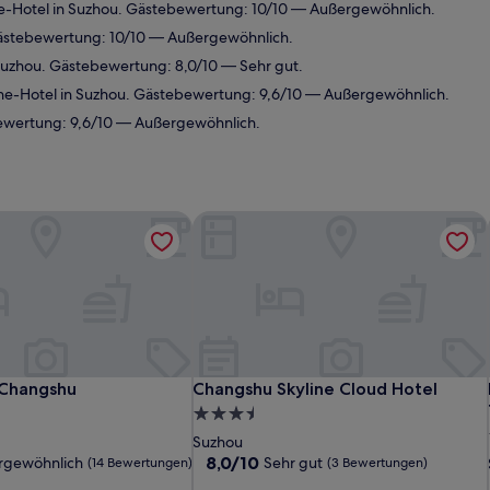
-Hotel in Suzhou. Gästebewertung: 10/10 — Außergewöhnlich.
ästebewertung: 10/10 — Außergewöhnlich.
Suzhou. Gästebewertung: 8,0/10 — Sehr gut.
e-Hotel in Suzhou. Gästebewertung: 9,6/10 — Außergewöhnlich.
ewertung: 9,6/10 — Außergewöhnlich.
 Changshu
Changshu Skyline Cloud Hotel
 Changshu
Changshu Skyline Cloud Hotel
 Changshu
Changshu Skyline Cloud Hotel
3.5-
Sterne-
Suzhou
Unterkunft
8.0
8,0/10
rgewöhnlich
Sehr gut
(14 Bewertungen)
(3 Bewertungen)
von