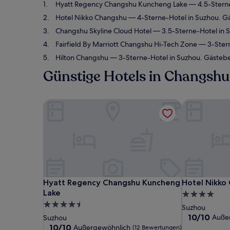
Hyatt Regency Changshu Kuncheng Lake
— 4.5-Sterne
Hotel Nikko Changshu
— 4-Sterne-Hotel in Suzhou. G
Changshu Skyline Cloud Hotel
— 3.5-Sterne-Hotel in 
Fairfield By Marriott Changshu Hi-Tech Zone
— 3-Stern
Hilton Changshu
— 3-Sterne-Hotel in Suzhou. Gästeb
Günstige Hotels in Changshu
Hyatt Regency Changshu Kuncheng Lake
Hotel Nikko
Hyatt Regency Changshu Kuncheng Lake
Hotel Nikko
Hyatt Regency Changshu Kuncheng
Hotel Nikko
Lake
4.0-
4.5-
Sterne-
Suzhou
Sterne-
Unterkunft
10.0
10/10
Auße
Suzhou
von
Unterkunft
10.0
10/10
Außergewöhnlich
(12 Bewertungen)