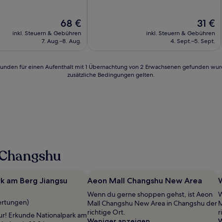
10,
lich,
Sehr
Der
Der
68 €
31 €
gut,
Preis
Preis
n)
(3
inkl. Steuern & Gebühren
inkl. Steuern & Gebühren
beträgt
beträgt
Bewertungen)
7. Aug.–8. Aug.
4. Sept.–5. Sept.
68 €
31 €
24 Stunden für einen Aufenthalt mit 1 Übernachtung von 2 Erwachsenen gefunden wu
zusätzliche Bedingungen gelten.
 Changshu
k am Berg Jiangsu
Aeon Mall Changshu New Area
W
Wenn du gerne shoppen gehst, ist Aeon
W
ertungen)
Mall Changshu New Area in Changshu der
M
richtige Ort.
r
tur! Erkunde Nationalpark am
Weniger anzeigen
W