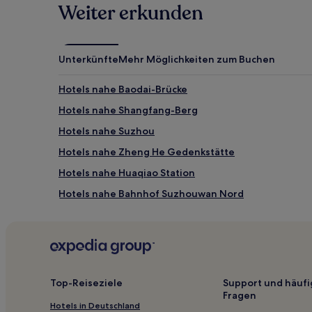
Weiter erkunden
Unterkünfte
Mehr Möglichkeiten zum Buchen
Hotels nahe Baodai-Brücke
Hotels nahe Shangfang-Berg
Hotels nahe Suzhou
Hotels nahe Zheng He Gedenkstätte
Hotels nahe Huaqiao Station
Hotels nahe Bahnhof Suzhouwan Nord
Hotels nahe Suzhou Culture and Arts Center
Huaqiao Hotels
Shituli Hotels
Hotels nahe Wanda Plaza Changshu
Top-Reiseziele
Support und häufi
Fragen
Hotels nahe Beisi Pagoda
Hotels in Deutschland