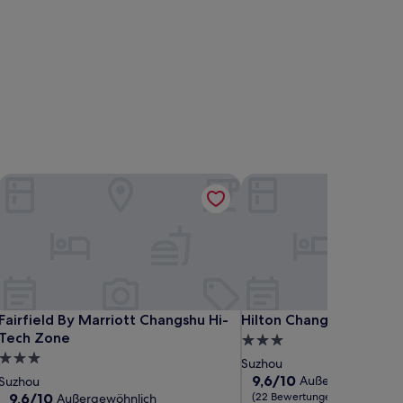
Fairfield By Marriott Changshu Hi-Tech Zone
Hilton Changshu
Fairfield By Marriott Changshu Hi-Tech Zone
Hilton Changshu
Fairfield By Marriott Changshu Hi-
Hilton Changshu
Tech Zone
3.0-
3.0-
Sterne-
Suzhou
Sterne-
Unterkunft
9.6
9,6/10
Außergewöhnlich
Suzhou
von
Unterkunft
9.6
9,6/10
(22 Bewertungen)
Außergewöhnlich