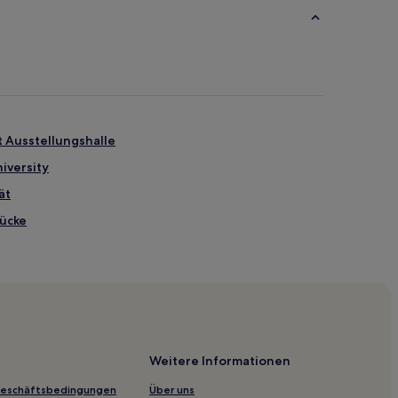
 Ausstellungshalle
iversity
ät
ücke
hof
m
Weitere Informationen
Geschäftsbedingungen
Über uns