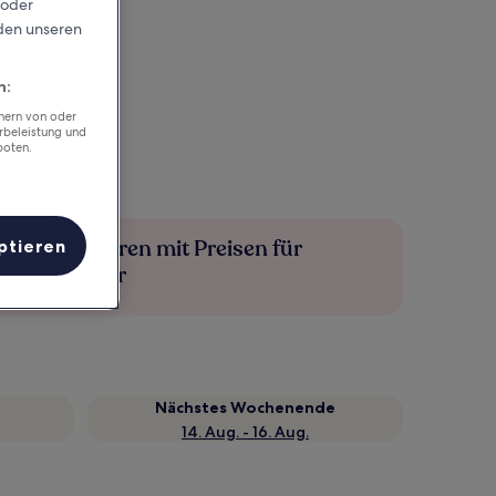
 oder
rden unseren
n:
chern von oder
rbeleistung und
boten.
Mehr sparen mit Preisen für
ptieren
Mitglieder
Nächstes Wochenende
14. Aug. - 16. Aug.