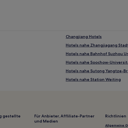
Changjiang Hotels
Hotels nahe Zhangjiagang Stadt
Hotels nahe Bahnhof Suzhou Un
Hotels nahe Soochow-Universit
Hotels nahe Sutong Yangtze-Br
Hotels nahe Station Weiting
Hotels nahe Hanshan Temple
Xingxiangcun Hotels
Hotels nahe Suzhou Nordbahn
Hotels nahe Changshu-Museu
g gestellte
Für Anbieter, Affliliate-Partner
Richtlinien
und Medien
Qinzao Hotels
Allgemeine 