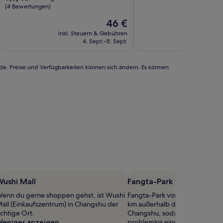
10,
von
(4 Bewertungen)
Außergewöhnlich,
10,
Der
46 €
(22
Außergewöhnlich,
Preis
Bewertungen)
(4
inkl. Steuern & Gebühren
inkl. Steu
beträgt
Bewertungen)
4. Sept.–5. Sept.
46 €
rde. Preise und Verfügbarkeiten können sich ändern. Es können
ushi Mall
Fangta-Park von Suzhou
enn du gerne shoppen gehst, ist Wushi
Fangta-Park von Suzhou befinde
all (Einkaufszentrum) in Changshu der
km außerhalb des Zentrums v
ichtige Ort.
Changshu, sodass sich ein Zw
eniger anzeigen
problemlos einplanen lässt. W