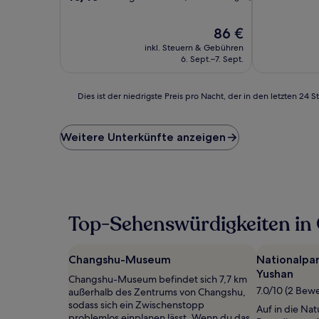
10,
von
Außergewöhn
10,
Der
86 €
(14
Außergewöhnlich,
Preis
Bewertunge
(12
inkl. Steuern & Gebühren
beträgt
Bewertungen)
6. Sept.–7. Sept.
86 €
Dies
Dies ist der niedrigste Preis pro Nacht, der in den letzten 
ist
der
niedrigste
Weitere Unterkünfte anzeigen
Preis
pro
Nacht,
der
in
den
Top-Sehenswürdigkeiten in
letzten
24 Stunden
für
Changshu-Museum
Nationalpar
einen
Yushan
Aufenthalt
Changshu-Museum befindet sich 7,7 km
mit
7.0/10 (2 Bew
außerhalb des Zentrums von Changshu,
1 Übernachtung
sodass sich ein Zwischenstopp
Auf in die Na
von
problemlos einplanen lässt. Wenn du das