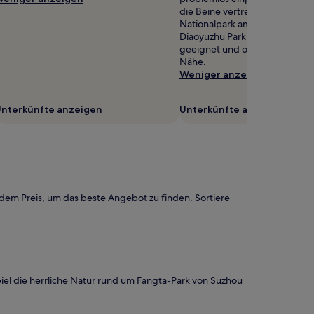
die Beine vertreten möchtest 
Nationalpark am Berg Jiangsu
Diaoyuzhu Park sind dafür bes
geeignet und obendrein noch 
Nähe.
Weniger anzeigen
nterkünfte anzeigen
Unterkünfte anzeigen
 dem Preis, um das beste Angebot zu finden. Sortiere
iel die herrliche Natur rund um Fangta-Park von Suzhou