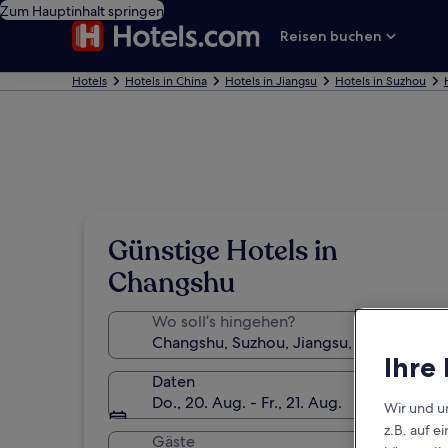
Zum Hauptinhalt springen
Reisen buchen
Hotels
Hotels in China
Hotels in Jiangsu
Hotels in Suzhou
Günstige Hotels in
Changshu
Wo soll’s hingehen?
Ihre
Daten
Do., 20. Aug. - Fr., 21. Aug.
Wir und u
z.B. auf 
Gäste