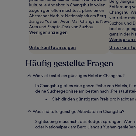
Berg Jiangsu 
2 Erwachsenen
kulturelle Angebot in Changshu in vollen
Entfernung v
gefunden
Zügen genießen möchtest, plane einen
Changshu. Wen
wurde.
Abstecher hierhin: Nationalpark am Berg
vertreten möc
Preise
Jiangsu Yushan, Aeon Mall Changshu New
Suzhou und Di
und
Area und Fangta-Park von Suzhou.
bestens geei
Verfügbarkeiten
Weniger anzeigen
ganz in der N
können
Weniger anz
sich
ändern.
Unterkünfte anzeigen
Unterkünfte
Es
können
Häufig gestellte Fragen
zusätzliche
Bedingungen
gelten.
Wie viel kostet ein günstiges Hotel in Changshu?
In Changshu gibt es eine ganze Reihe von Hotels, fi
deine Suchergebnisse am besten nach „Preis (aufstei
Sieh dir den günstigsten Preis pro Nacht an
Was sind tolle günstige Aktivitäten in Changshu?
Sightseeing muss nicht das Budget sprengen. Wenn du
oder Nationalpark am Berg Jiangsu Yushan genießen