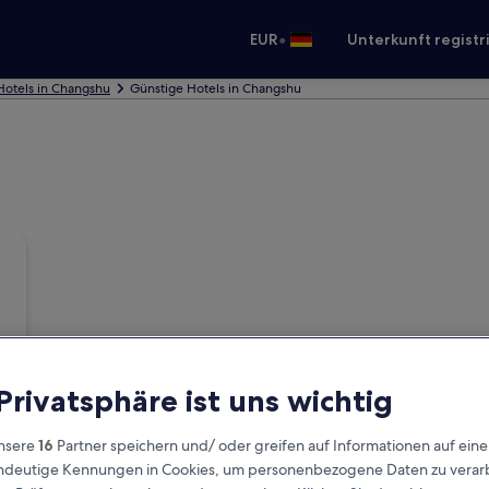
•
EUR
Unterkunft registr
Hotels in Changshu
Günstige Hotels in Changshu
 Privatsphäre ist uns wichtig
nsere
16
Partner speichern und/ oder greifen auf Informationen auf ein
eindeutige Kennungen in Cookies, um personenbezogene Daten zu verarb