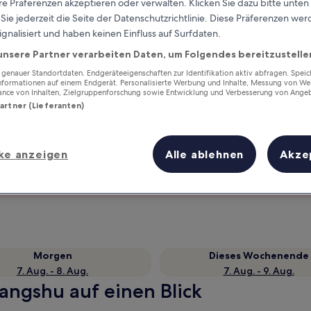
e Präferenzen akzeptieren oder verwalten. Klicken Sie dazu bitte unten
ie jederzeit die Seite der Datenschutzrichtlinie. Diese Präferenzen we
ignalisiert und haben keinen Einfluss auf Surfdaten.
unsere Partner verarbeiten Daten, um Folgendes bereitzustelle
enauer Standortdaten. Endgeräteeigenschaften zur Identifikation aktiv abfragen. Spei
Informationen auf einem Endgerät. Personalisierte Werbung und Inhalte, Messung von We
ance von Inhalten, Zielgruppenforschung sowie Entwicklung und Verbesserung von Ange
Partner (Lieferanten)
Verdiene Prämien für jede
ke anzeigen
Alle ablehnen
Akze
wahrgenommene Übernachtung
Morgen
Dieses Wochenende
7. Aug. - 8. Aug.
7. Aug. - 9. Aug.
angshu auf einen Blick