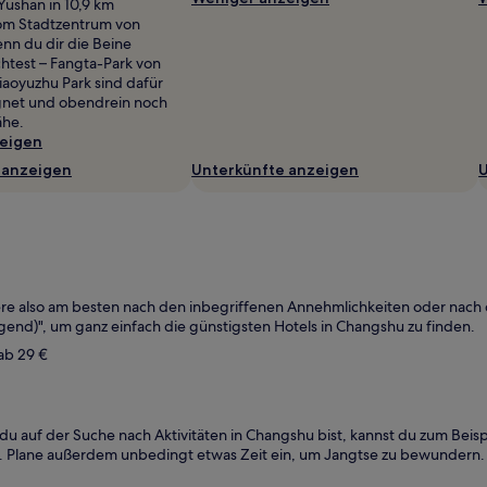
Yushan in 10,9 km
om Stadtzentrum von
n du dir die Beine
htest – Fangta-Park von
aoyuzhu Park sind dafür
gnet und obendrein noch
ähe.
eigen
 anzeigen
Unterkünfte anzeigen
U
ltere also am besten nach den inbegriffenen Annehmlichkeiten oder nach
gend)", um ganz einfach die günstigsten Hotels in Changshu zu finden.
 ab 29 €
 auf der Suche nach Aktivitäten in Changshu bist, kannst du zum Beisp
. Plane außerdem unbedingt etwas Zeit ein, um Jangtse zu bewundern.