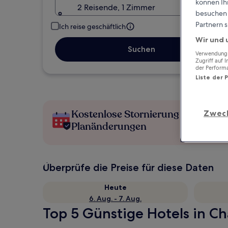
können Ihr
2 Reisende, 1 Zimmer
besuchen S
Partnern s
Ich reise geschäftlich
Wir und 
Suchen
Verwendung g
Zugriff auf 
der Perform
Liste der 
Kostenlose Stornierung bei
Zwec
Planänderungen
Überprüfe die Preise für diese Daten
Heute
6. Aug. - 7. Aug.
Top 5 Günstige Hotels in Ch