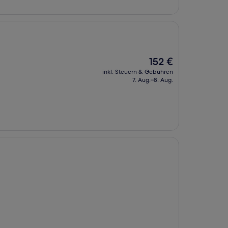
Der
152 €
Preis
inkl. Steuern & Gebühren
beträgt
7. Aug.–8. Aug.
152 €