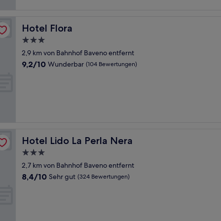
Hotel Flora
Hotel Flora
3.0-
Sterne-
2,9 km von Bahnhof Baveno entfernt
Unterkunft
9.2
9,2/10
Wunderbar
(104 Bewertungen)
von
10,
Wunderbar,
(104
Bewertungen)
Hotel Lido La Perla Nera
Hotel Lido La Perla Nera
3.0-
Sterne-
2,7 km von Bahnhof Baveno entfernt
Unterkunft
8.4
8,4/10
Sehr gut
(324 Bewertungen)
von
10,
Sehr
gut,
(324