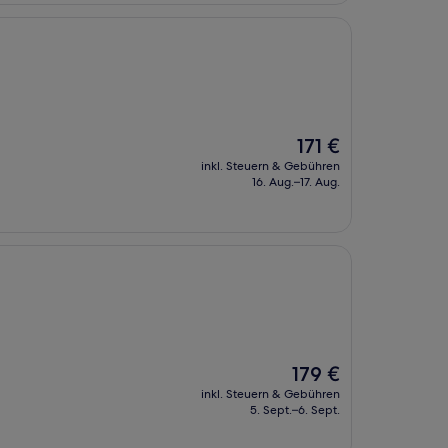
Der
171 €
Preis
inkl. Steuern & Gebühren
beträgt
16. Aug.–17. Aug.
171 €
Der
179 €
Preis
inkl. Steuern & Gebühren
beträgt
5. Sept.–6. Sept.
179 €