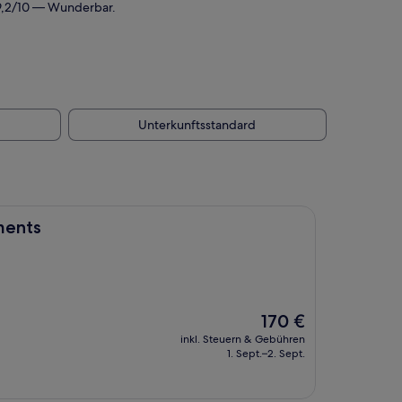
 9,2/10 — Wunderbar.
Unterkunftsstandard
ments
Der
170 €
Preis
inkl. Steuern & Gebühren
beträgt
1. Sept.–2. Sept.
170 €