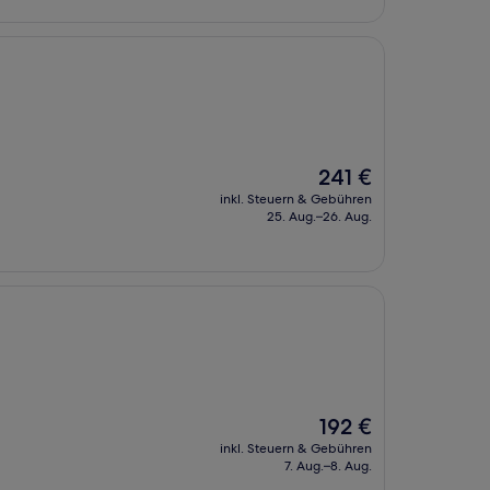
Der
241 €
Preis
inkl. Steuern & Gebühren
beträgt
25. Aug.–26. Aug.
241 €
Der
192 €
Preis
inkl. Steuern & Gebühren
beträgt
7. Aug.–8. Aug.
192 €