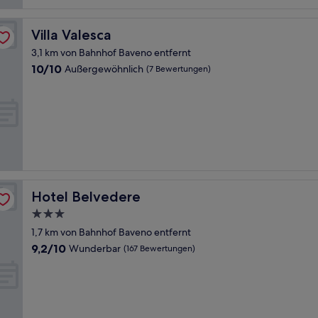
Bewertungen)
Villa Valesca
Villa Valesca
3,1 km von Bahnhof Baveno entfernt
10.0
10/10
Außergewöhnlich
(7 Bewertungen)
von
10,
Außergewöhnlich,
(7
Bewertungen)
Hotel Belvedere
Hotel Belvedere
3.0-
Sterne-
1,7 km von Bahnhof Baveno entfernt
Unterkunft
9.2
9,2/10
Wunderbar
(167 Bewertungen)
von
10,
Wunderbar,
(167
Bewertungen)