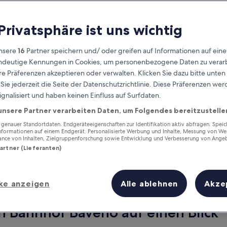
 Privatsphäre ist uns wichtig
nsere
16
Partner speichern und/ oder greifen auf Informationen auf ein
eindeutige Kennungen in Cookies, um personenbezogene Daten zu verarb
e Präferenzen akzeptieren oder verwalten. Klicken Sie dazu bitte unten
ie jederzeit die Seite der Datenschutzrichtlinie. Diese Präferenzen we
ignalisiert und haben keinen Einfluss auf Surfdaten.
unsere Partner verarbeiten Daten, um Folgendes bereitzustelle
Verdiene Prämien für jede
wahrgenommene Übernachtung
enauer Standortdaten. Endgeräteeigenschaften zur Identifikation aktiv abfragen. Spei
Informationen auf einem Endgerät. Personalisierte Werbung und Inhalte, Messung von We
ance von Inhalten, Zielgruppenforschung sowie Entwicklung und Verbesserung von Ange
Partner (Lieferanten)
ke anzeigen
Alle ablehnen
Akze
Morgen
Dieses Wochenende
7. Aug. - 8. Aug.
7. Aug. - 9. Aug.
n Bahnhof Baveno auf einen Blick