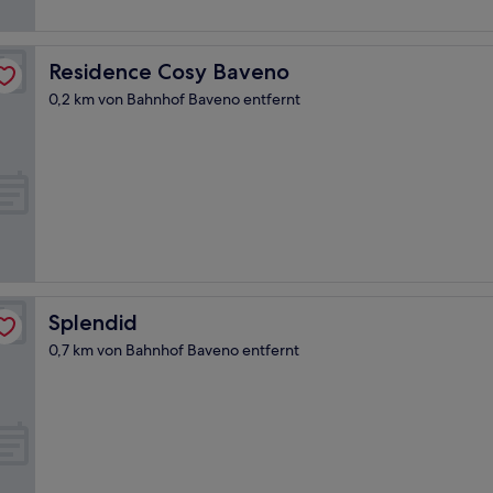
Bewertungen)
Residence Cosy Baveno
Residence Cosy Baveno
0,2 km von Bahnhof Baveno entfernt
Splendid
Splendid
0,7 km von Bahnhof Baveno entfernt