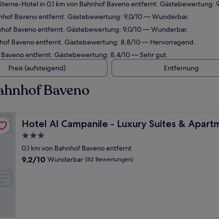
terne-Hotel in 0,1 km von Bahnhof Baveno entfernt. Gästebewertung:
nhof Baveno entfernt. Gästebewertung: 9,0/10 — Wunderbar.
nhof Baveno entfernt. Gästebewertung: 9,0/10 — Wunderbar.
nhof Baveno entfernt. Gästebewertung: 8,8/10 — Hervorragend.
 Baveno entfernt. Gästebewertung: 8,4/10 — Sehr gut.
Preis (aufsteigend)
Entfernung
Bahnhof Baveno
s
Hotel Al Campanile - Luxury Suites & Apartments
Hotel Al Campanile - Luxury Suites & Apart
3.0-
Sterne-
0,1 km von Bahnhof Baveno entfernt
Unterkunft
9.2
9,2/10
Wunderbar
(82 Bewertungen)
von
10,
Wunderbar,
(82
Bewertungen)