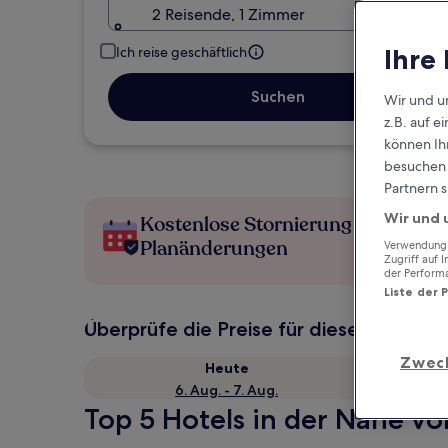
2 Reisende, 1 Zimmer
Ihre
Ich reise geschäftlich
Suchen
Wir und u
z.B. auf 
können Ihr
besuchen S
Partnern s
Wir und 
Kostenlose Stornierung bei
Planänderungen
Verwendung g
Zugriff auf 
der Perform
Liste der 
Überprüfe die Preise für diese Daten
Zwec
Heute
6. Aug. - 7. Aug.
Top 5 Hotels in der Nähe vo