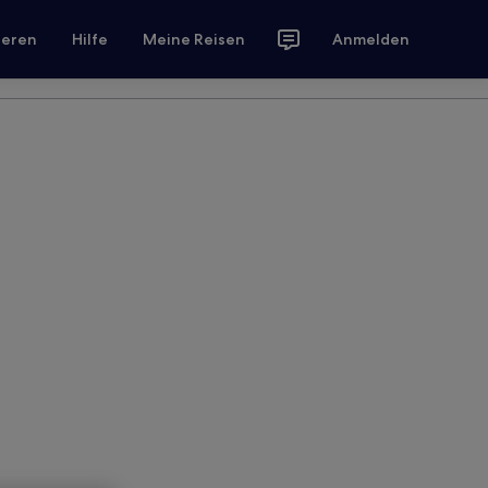
ieren
Hilfe
Meine Reisen
Anmelden