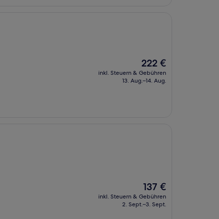
Der
222 €
Preis
inkl. Steuern & Gebühren
beträgt
13. Aug.–14. Aug.
222 €
Der
137 €
Preis
inkl. Steuern & Gebühren
beträgt
2. Sept.–3. Sept.
137 €