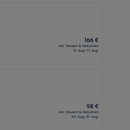
Der
166 €
Preis
inkl. Steuern & Gebühren
beträgt
16. Aug.–17. Aug.
166 €
Der
98 €
Preis
inkl. Steuern & Gebühren
beträgt
30. Aug.–31. Aug.
98 €