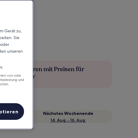
em Gerät zu,
eiten. Sie
 oder
rden unseren
n:
Mehr sparen mit Preisen für
Mitglieder
chern von oder
rbeleistung und
boten.
ptieren
Nächstes Wochenende
14. Aug. - 16. Aug.