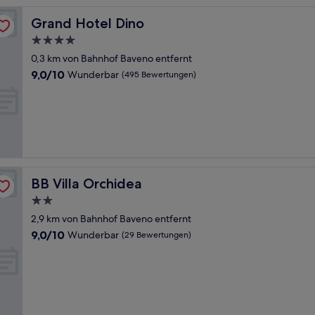
Grand Hotel Dino
Grand Hotel Dino
4.0-
Sterne-
0,3 km von Bahnhof Baveno entfernt
Unterkunft
9.0
9,0/10
Wunderbar
(495 Bewertungen)
von
10,
Wunderbar,
(495
Bewertungen)
BB Villa Orchidea
BB Villa Orchidea
2.0-
Sterne-
2,9 km von Bahnhof Baveno entfernt
Unterkunft
9.0
9,0/10
Wunderbar
(29 Bewertungen)
von
10,
Wunderbar,
(29
Bewertungen)