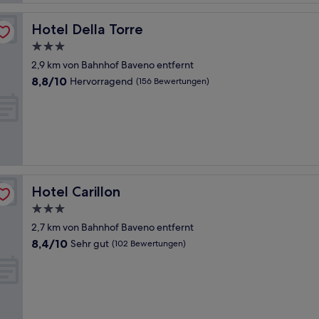
Hotel Della Torre
Hotel Della Torre
3.0-
Sterne-
2,9 km von Bahnhof Baveno entfernt
Unterkunft
8.8
8,8/10
Hervorragend
(156 Bewertungen)
von
10,
Hervorragend,
(156
Bewertungen)
Hotel Carillon
Hotel Carillon
3.0-
Sterne-
2,7 km von Bahnhof Baveno entfernt
Unterkunft
8.4
8,4/10
Sehr gut
(102 Bewertungen)
von
10,
Sehr
gut,
(102