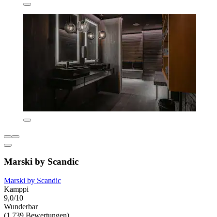
Marski by Scandic
Marski by Scandic
Kamppi
9,0/10
Wunderbar
(1.739 Bewertungen)