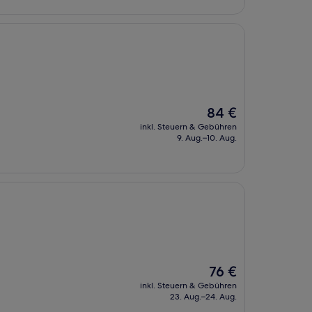
Der
84 €
Preis
inkl. Steuern & Gebühren
beträgt
9. Aug.–10. Aug.
84 €
Der
76 €
Preis
inkl. Steuern & Gebühren
beträgt
23. Aug.–24. Aug.
76 €