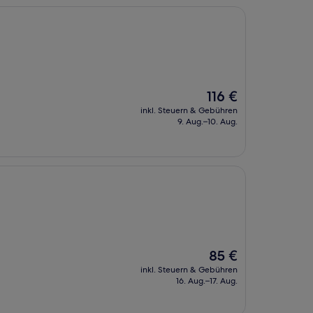
Der
116 €
Preis
inkl. Steuern & Gebühren
beträgt
9. Aug.–10. Aug.
116 €
Der
85 €
Preis
inkl. Steuern & Gebühren
beträgt
16. Aug.–17. Aug.
85 €