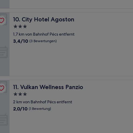
City Hotel Agoston
10. City Hotel Agoston
3.0-
Sterne-
1,7 km von Bahnhof Pécs entfernt
Unterkunft
3.4
3,4/10
(3 Bewertungen)
von
10,
(3
Bewertungen)
Vulkan Wellness Panzio
11. Vulkan Wellness Panzio
3.0-
Sterne-
2 km von Bahnhof Pécs entfernt
Unterkunft
2.0
2,0/10
(1 Bewertung)
von
10,
(1
Bewertung)