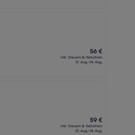
Der
56 €
Preis
inkl. Steuern & Gebühren
beträgt
13. Aug.–14. Aug.
56 €
Der
59 €
Preis
inkl. Steuern & Gebühren
beträgt
13. Aug.–14. Aug.