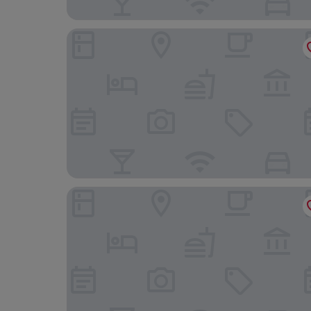
City Hotel Agoston
Vulkan Wellness Panzio