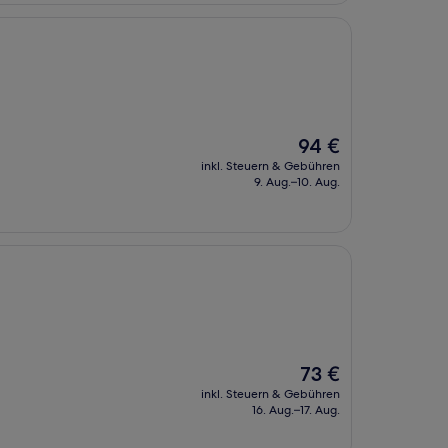
Der
94 €
Preis
inkl. Steuern & Gebühren
beträgt
9. Aug.–10. Aug.
94 €
Der
73 €
Preis
inkl. Steuern & Gebühren
beträgt
16. Aug.–17. Aug.
73 €