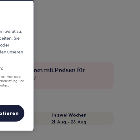
em Gerät zu,
eiten. Sie
 oder
rden unseren
n:
Mehr sparen mit Preisen für
Mitglieder
chern von oder
rbeleistung und
boten.
ptieren
e
In zwei Wochen
21. Aug. - 23. Aug.