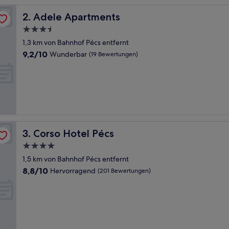
Adele Apartments
2. Adele Apartments
3.5-
Sterne-
1,3 km von Bahnhof Pécs entfernt
Unterkunft
9.2
9,2/10
Wunderbar
(19 Bewertungen)
von
10,
Wunderbar,
(19
Bewertungen)
Corso Hotel Pécs
3. Corso Hotel Pécs
4.0-
Sterne-
1,5 km von Bahnhof Pécs entfernt
Unterkunft
8.8
8,8/10
Hervorragend
(201 Bewertungen)
von
10,
Hervorragend,
(201
Bewertungen)