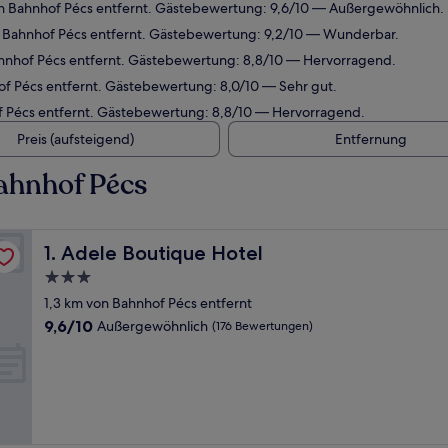
on Bahnhof Pécs entfernt. Gästebewertung: 9,6/10 — Außergewöhnlich.
n Bahnhof Pécs entfernt. Gästebewertung: 9,2/10 — Wunderbar.
ahnhof Pécs entfernt. Gästebewertung: 8,8/10 — Hervorragend.
of Pécs entfernt. Gästebewertung: 8,0/10 — Sehr gut.
f Pécs entfernt. Gästebewertung: 8,8/10 — Hervorragend.
Preis (aufsteigend)
Entfernung
ahnhof Pécs
Adele Boutique Hotel
1. Adele Boutique Hotel
3.0-
Sterne-
1,3 km von Bahnhof Pécs entfernt
Unterkunft
9.6
9,6/10
Außergewöhnlich
(176 Bewertungen)
von
10,
Außergewöhnlich,
(176
Bewertungen)