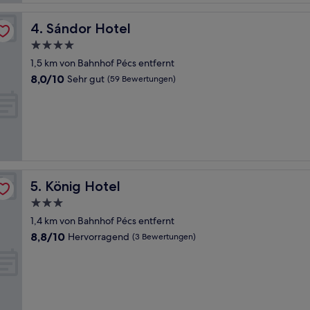
Sándor Hotel
4. Sándor Hotel
4.0-
Sterne-
1,5 km von Bahnhof Pécs entfernt
Unterkunft
8.0
8,0/10
Sehr gut
(59 Bewertungen)
von
10,
Sehr
gut,
(59
Bewertungen)
König Hotel
5. König Hotel
3.0-
Sterne-
1,4 km von Bahnhof Pécs entfernt
Unterkunft
8.8
8,8/10
Hervorragend
(3 Bewertungen)
von
10,
Hervorragend,
(3
Bewertungen)