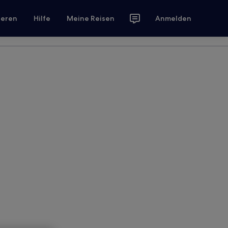
ieren
Hilfe
Meine Reisen
Anmelden