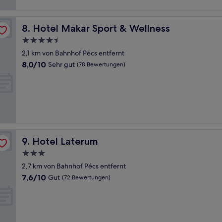
Hotel Makar Sport & Wellness
8. Hotel Makar Sport & Wellness
4.5-
Sterne-
2,1 km von Bahnhof Pécs entfernt
Unterkunft
8.0
8,0/10
Sehr gut
(78 Bewertungen)
von
10,
Sehr
gut,
(78
Bewertungen)
Hotel Laterum
9. Hotel Laterum
3.0-
Sterne-
2,7 km von Bahnhof Pécs entfernt
Unterkunft
7.6
7,6/10
Gut
(72 Bewertungen)
von
10,
Gut,
(72
Bewertungen)