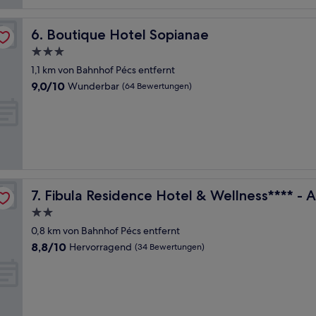
Boutique Hotel Sopianae
6. Boutique Hotel Sopianae
3.0-
Sterne-
1,1 km von Bahnhof Pécs entfernt
Unterkunft
9.0
9,0/10
Wunderbar
(64 Bewertungen)
von
10,
Wunderbar,
(64
Bewertungen)
Only
Fibula Residence Hotel & Wellness**** - Adults Only
7. Fibula Residence Hotel & Wellness**** - 
2.0-
Sterne-
0,8 km von Bahnhof Pécs entfernt
Unterkunft
8.8
8,8/10
Hervorragend
(34 Bewertungen)
von
10,
Hervorragend,
(34
Bewertungen)