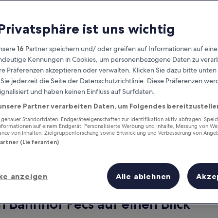
 Privatsphäre ist uns wichtig
nsere
16
Partner speichern und/ oder greifen auf Informationen auf ein
eindeutige Kennungen in Cookies, um personenbezogene Daten zu verarb
e Präferenzen akzeptieren oder verwalten. Klicken Sie dazu bitte unten
ie jederzeit die Seite der Datenschutzrichtlinie. Diese Präferenzen we
ignalisiert und haben keinen Einfluss auf Surfdaten.
unsere Partner verarbeiten Daten, um Folgendes bereitzustelle
Verdiene Prämien für jede
wahrgenommene Übernachtung
enauer Standortdaten. Endgeräteeigenschaften zur Identifikation aktiv abfragen. Spei
Informationen auf einem Endgerät. Personalisierte Werbung und Inhalte, Messung von We
ance von Inhalten, Zielgruppenforschung sowie Entwicklung und Verbesserung von Ange
Partner (Lieferanten)
ke anzeigen
Alle ablehnen
Akze
Morgen
Nächstes Wochenend
9. Aug. - 10. Aug.
14. Aug. - 16. Aug.
n Bahnhof Pécs auf einen Blick