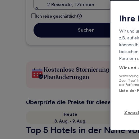
2 Reisende, 1 Zimmer
Ihre
Ich reise geschäftlich
Suchen
Wir und u
z.B. auf 
können Ihr
besuchen S
Partnern s
Wir und 
Kostenlose Stornierung bei
Planänderungen
Verwendung g
Zugriff auf 
der Perform
Liste der 
Überprüfe die Preise für diese Daten
Zwec
Heute
8. Aug. - 9. Aug.
Top 5 Hotels in der Nähe vo