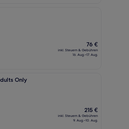
Der
76 €
Preis
inkl. Steuern & Gebühren
beträgt
16. Aug.–17. Aug.
76 €
Adults Only
Der
215 €
Preis
inkl. Steuern & Gebühren
beträgt
9. Aug.–10. Aug.
215 €