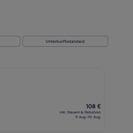
Unterkunftsstandard
Der
108 €
Preis
inkl. Steuern & Gebühren
beträgt
9. Aug.–10. Aug.
108 €