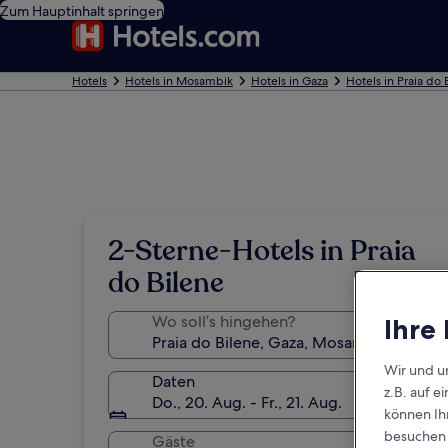
Zum Hauptinhalt springen
Hotels
Hotels in Mosambik
Hotels in Gaza
Hotels in Praia do 
2-Sterne-Hotels in Praia
do Bilene
Wo soll’s hingehen?
Ihre
Wir und u
Daten
z.B. auf 
Do., 20. Aug. - Fr., 21. Aug.
können Ihr
besuchen S
Gäste