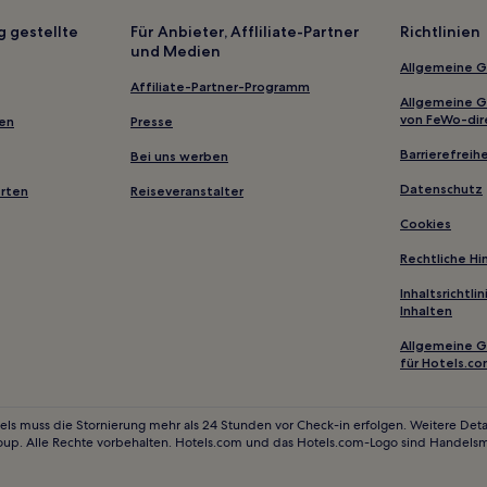
g gestellte
Für Anbieter, Affliliate-Partner
Richtlinien
und Medien
Allgemeine 
Affiliate-Partner-Programm
Allgemeine 
von FeWo-dir
gen
Presse
Barrierefreihe
Bei uns werben
Datenschutz
erten
Reiseveranstalter
Cookies
Rechtliche H
Inhaltsrichtl
Inhalten
Allgemeine 
für Hotels.c
els muss die Stornierung mehr als 24 Stunden vor Check-in erfolgen. Weitere Detai
oup. Alle Rechte vorbehalten. Hotels.com und das Hotels.com-Logo sind Handels