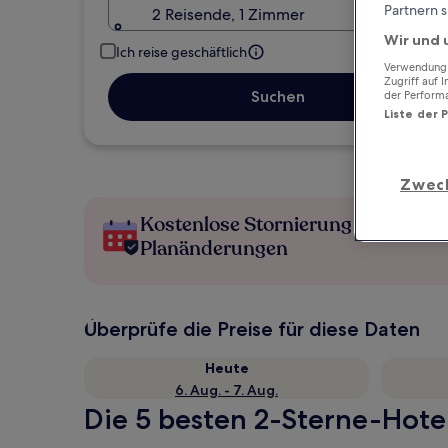
Partnern s
2 Reisende, 1 Zimmer
Wir und 
Ich reise geschäftlich
Verwendung g
Zugriff auf 
Suchen
der Perform
Liste der 
Zwec
Kostenlose Stornierung bei
Planänderungen
Überprüfe die Preise für diese Daten
Heute
6. Aug. - 7. Aug.
Die 5 besten 2-Sterne-Hotels