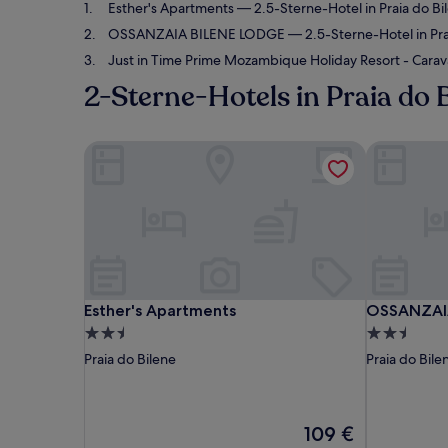
Esther's Apartments
— 2.5-Sterne-Hotel in Praia do Bi
OSSANZAIA BILENE LODGE
— 2.5-Sterne-Hotel in Pra
Just in Time Prime Mozambique Holiday Resort - Carav
2-Sterne-Hotels in Praia do 
Esther's Apartments
OSSANZAIA
Esther's Apartments
OSSANZAIA
Esther's Apartments
OSSANZAI
2.5-
2.5-
Sterne-
Sterne-
Praia do Bilene
Praia do Bile
Unterkunft
Unterkunft
Der
109 €
Preis