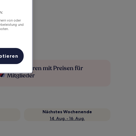
n:
chern von oder
rbeleistung und
boten.
ptieren
Mehr sparen mit Preisen für
Mitglieder
Nächstes Wochenende
14. Aug. - 16. Aug.