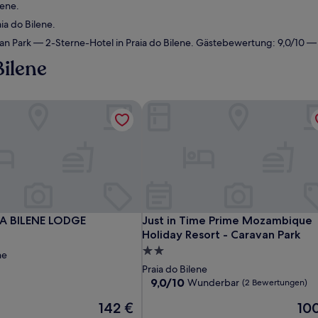
lene.
ia do Bilene.
an Park
— 2-Sterne-Hotel in Praia do Bilene. Gästebewertung: 9,0/10 
Bilene
 BILENE LODGE
Just in Time Prime Mozambique Ho
 BILENE LODGE
Just in Time Prime Mozambique Ho
A BILENE LODGE
Just in Time Prime Mozambique
Holiday Resort - Caravan Park
2.0-
ne
Sterne-
Praia do Bilene
Unterkunft
9.0
9,0/10
Wunderbar
(2 Bewertungen)
von
Der
Der
142 €
10
10,
Preis
Preis