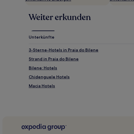
Preise
und
Verfügbarkeiten
Weiter erkunden
können
sich
ändern.
Es
Unterkünfte
können
zusätzliche
Bedingungen
3-Sterne-Hotels in Praia do Bilene
gelten.
Strand in Praia do Bilene
Bilene: Hotels
Chidenguele Hotels
Macia Hotels