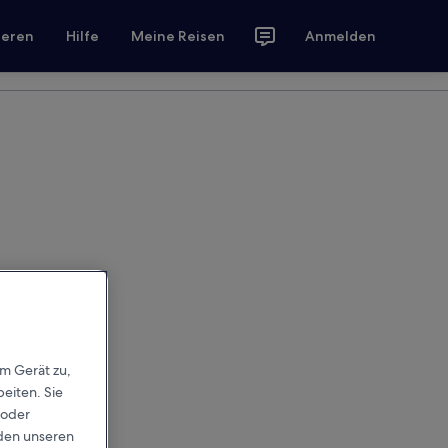
ieren
Hilfe
Meine Reisen
Anmelden
em Gerät zu,
eiten. Sie
 oder
rden unseren