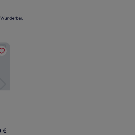
— Wunderbar.
liday Resort - Caravan Park
liday Resort - Caravan Park
0 €