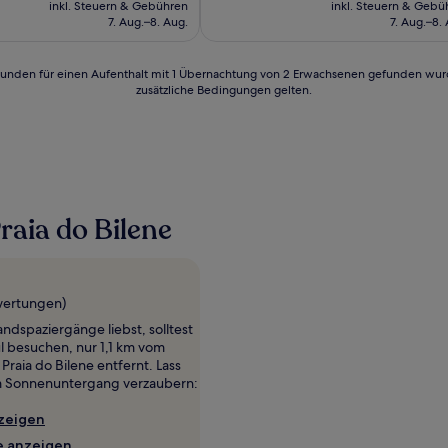
Wunderbar,
inkl. Steuern & Gebühren
inkl. Steuern & Gebü
beträgt
betr
(2
7. Aug.–8. Aug.
7. Aug.–8.
142 €
100 
Bewertungen)
24 Stunden für einen Aufenthalt mit 1 Übernachtung von 2 Erwachsenen gefunden wu
zusätzliche Bedingungen gelten.
raia do Bilene
wertungen)
ndspaziergänge liebst, solltest
l besuchen, nur 1,1 km vom
raia do Bilene entfernt. Lass
m Sonnenuntergang verzaubern:
zeigen
e anzeigen