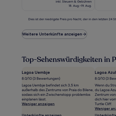
inkl. Steuern & Gebühren
beträgt
18. Aug.–19. Aug.
109 €
Dies
Dies ist der niedrigste Preis pro Nacht, der in den letzten 
ist
der
niedrigste
Weitere Unterkünfte anzeigen
Preis
pro
Nacht,
der
in
Top-Sehenswürdigkeiten in P
den
letzten
24 Stunden
Lagoa Uembje
Lagoa Azul
für
8.0/10 (3 Bewertungen)
8.0/10 (3 Be
einen
Aufenthalt
Lagoa Uembje befindet sich 3,5 km
Wenn du Stra
mit
außerhalb des Zentrums von Praia do Bilene,
du Lagoa Azu
1 Übernachtung
sodass sich ein Zwischenstopp problemlos
Zentrum von P
von
einplanen lässt.
dich hier vo
2 Erwachsenen
Weniger anzeigen
Turtle Cliff.
gefunden
Weniger an
wurde.
Unterkünfte anzeigen
Unterkünft