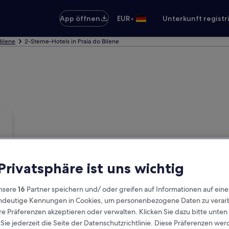
•
App öffnen
EUR
Unterkunft registr
Bilene
2-Sterne-Hotels in Praia do Bilene
 Privatsphäre ist uns wichtig
nsere
16
Partner speichern und/ oder greifen auf Informationen auf ein
eindeutige Kennungen in Cookies, um personenbezogene Daten zu verarb
e Präferenzen akzeptieren oder verwalten. Klicken Sie dazu bitte unten
ie jederzeit die Seite der Datenschutzrichtlinie. Diese Präferenzen we