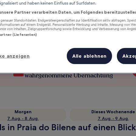
ignalisiert und haben keinen Einfluss auf Surfdaten.
unsere Partner verarbeiten Daten, um Folgendes bereitzustelle
enauer Standortdaten. Endgeräteeigenschaften zur Identifikation aktiv abfragen. Spei
Informationen auf einem Endgerät. Personalisierte Werbung und Inhalte, Messung von We
ance von Inhalten, Zielgruppenforschung sowie Entwicklung und Verbesserung von Ange
Partner (Lieferanten)
ke anzeigen
Alle ablehnen
Akze
Verdiene Prämien für jede
wahrgenommene Übernachtung
Morgen
Dieses Wochenende
7. Aug. - 8. Aug.
7. Aug. - 9. Aug.
 in Praia do Bilene auf einen Blick