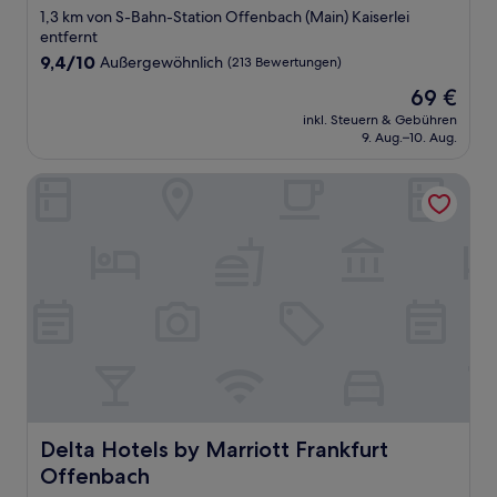
1,3 km von S-Bahn-Station Offenbach (Main) Kaiserlei
entfernt
9.4
9,4/10
Außergewöhnlich
(213 Bewertungen)
von
Der
69 €
10,
Preis
Außergewöhnlich,
inkl. Steuern & Gebühren
beträgt
9. Aug.–10. Aug.
(213
69 €
Bewertungen)
Delta Hotels by Marriott Frankfurt Offenbach
Delta Hotels by Marriott Frankfurt Offenbach
Delta Hotels by Marriott Frankfurt
Offenbach