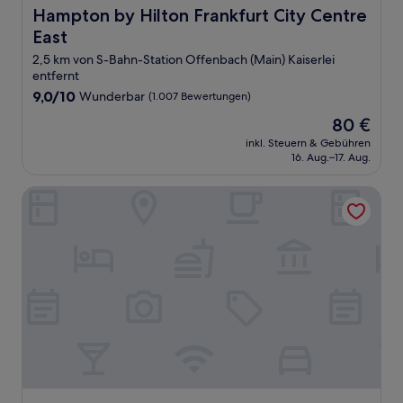
Hampton by Hilton Frankfurt City Centre East
Hampton by Hilton Frankfurt City Centre
East
2,5 km von S-Bahn-Station Offenbach (Main) Kaiserlei
entfernt
9.0
9,0/10
Wunderbar
(1.007 Bewertungen)
von
Der
80 €
10,
Preis
Wunderbar,
inkl. Steuern & Gebühren
beträgt
16. Aug.–17. Aug.
(1.007
80 €
Bewertungen)
Motel One Frankfurt-Römer