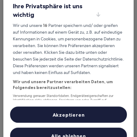
Ihre Privatsphäre ist uns
wichtig
Wir und unsere
16
Partner speichern und/ oder greifen
Best Western Macrander Hotel Frankfurt/Kaiserlei
Best Western Macrander Hotel
auf Informationen auf einem Gerät zu, z.B. auf eindeutige
Frankfurt/Kaiserlei
Kennungen in Cookies, um personenbezogene Daten zu
Kaiserlei, 0,2 km von S-Bahn-Station Offenbach (Main)
verarbeiten. Sie können Ihre Präferenzen akzeptieren
Kaiserlei entfernt
oder verwalten. Klicken Sie dazu bitte unten oder
8.2
8,2/10
Sehr gut
(206 Bewertungen)
besuchen Sie jederzeit die Seite der Datenschutzrichtlinie.
von
Diese Präferenzen werden unseren Partnern signalisiert
Der
75 €
10,
Preis
und haben keinen Einfluss auf Surfdaten.
Sehr
inkl. Steuern & Gebühren
beträgt
28. Aug.–29. Aug.
gut,
Wir und unsere Partner verarbeiten Daten, um
75 €
(206
Folgendes bereitzustellen:
Bewertungen)
Leonardo Hotel Offenbach Frankfurt
Verwendung genauer Standortdaten. Endgeräteeigenschaften zur
Identifikation aktiv abfragen. Speichern von oder Zugriff auf
Informationen auf einem Endgerät. Personalisierte Werbung und
Inhalte, Messung von Werbeleistung und der Performance von Inhalten,
Zielgruppenforschung sowie Entwicklung und Verbesserung von
Akzeptieren
Angeboten.
Liste der Partner (Lieferanten)
Alle ablehnen