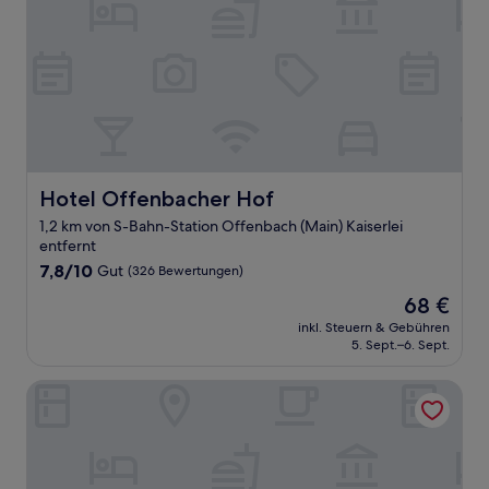
Hotel Offenbacher Hof
Hotel Offenbacher Hof
1,2 km von S-Bahn-Station Offenbach (Main) Kaiserlei
entfernt
7.8
7,8/10
Gut
(326 Bewertungen)
von
Der
68 €
10,
Preis
Gut,
inkl. Steuern & Gebühren
beträgt
5. Sept.–6. Sept.
(326
68 €
Bewertungen)
Hotel Aariana