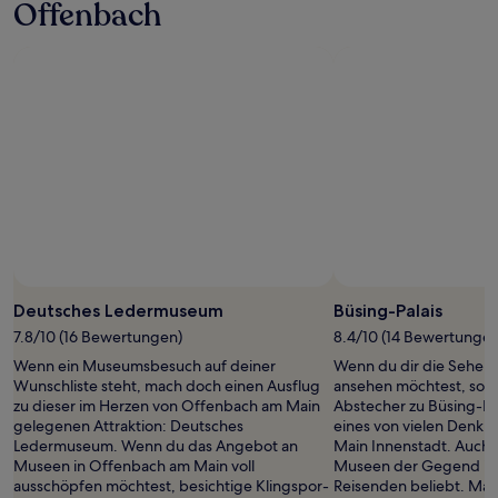
Offenbach
mit
1 Übernachtung
von
2 Erwachsenen
gefunden
wurde.
Preise
und
Verfügbarkeiten
können
sich
ändern.
Es
können
zusätzliche
Deutsches Ledermuseum
Büsing-Palais
Bedingungen
7.8/10 (16 Bewertungen)
8.4/10 (14 Bewertungen
gelten.
Wenn ein Museumsbesuch auf deiner
Wenn du dir die Sehens
Wunschliste steht, mach doch einen Ausflug
ansehen möchtest, sollt
zu dieser im Herzen von Offenbach am Main
Abstecher zu Büsing-Pal
gelegenen Attraktion: Deutsches
eines von vielen Denkm
Ledermuseum. Wenn du das Angebot an
Main Innenstadt. Auch 
Museen in Offenbach am Main voll
Museen der Gegend ist
ausschöpfen möchtest, besichtige Klingspor-
Reisenden beliebt. Ma