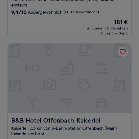
Unterkunft
entfernt
9.4
9,4/10
Außergewöhnlich
(1.007 Bewertungen)
von
Der
181 €
10,
Preis
Außergewöhnlich,
inkl. Steuern & Gebühren
beträgt
6. Sept.–7. Sept.
(1.007
181 €
Bewertungen)
B&B Hotel Offenbach-Kaiserlei
B&B Hotel Offenbach-Kaiserlei
B&B Hotel Offenbach-Kaiserlei
Kaiserlei, 0,5 km von S-Bahn-Station Offenbach (Main)
Kaiserlei entfernt