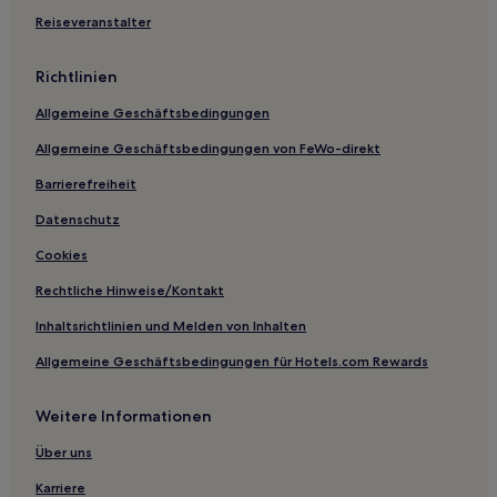
Reiseveranstalter
Lgbtqia-Freundliche nahe Kaiserstraße
Luxus nahe Kaiserstraße
Richtlinien
Familien nahe Kaiserstraße
Allgemeine Geschäftsbedingungen
Hotels mit Parkplatz nahe Kaiserstraße
Allgemeine Geschäftsbedingungen von FeWo-direkt
Haustierfreundliche in Offenbach am Main
Barrierefreiheit
Familien in Offenbach am Main
Datenschutz
Lgbtqia-Freundliche nahe Goethestraße
Cookies
Günstige nahe Goethestraße
Hotels mit inbegriffenem Frühstück nahe Goethestraße
Rechtliche Hinweise/Kontakt
Familien nahe Leipziger Straße
Inhaltsrichtlinien und Melden von Inhalten
Hotels mit inbegriffenem Frühstück nahe Leipziger Straße
Allgemeine Geschäftsbedingungen für Hotels.com Rewards
Haustierfreundliche nahe Leipziger Straße
Weitere Informationen
Boutique- nahe Leipziger Straße
Über uns
Familien in Eschborn
Karriere
Haustierfreundliche in Eschborn