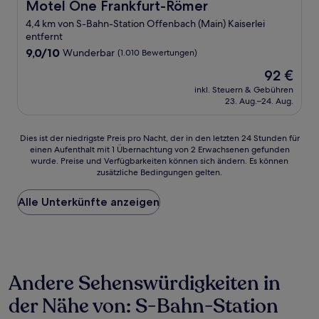
Motel One Frankfurt-Römer
Motel One Frankfurt-Römer
4,4 km von S-Bahn-Station Offenbach (Main) Kaiserlei
entfernt
9.0
9,0/10
Wunderbar
(1.010 Bewertungen)
von
Der
92 €
10,
Preis
Wunderbar,
inkl. Steuern & Gebühren
beträgt
23. Aug.–24. Aug.
(1.010
92 €
Bewertungen)
Dies
Dies ist der niedrigste Preis pro Nacht, der in den letzten 24 Stunden für
einen Aufenthalt mit 1 Übernachtung von 2 Erwachsenen gefunden
ist
wurde. Preise und Verfügbarkeiten können sich ändern. Es können
der
zusätzliche Bedingungen gelten.
niedrigste
Preis
Alle Unterkünfte anzeigen
pro
Nacht,
der
in
den
letzten
Andere Sehenswürdigkeiten in
24 Stunden
für
der Nähe von: S-Bahn-Station
einen
Aufenthalt