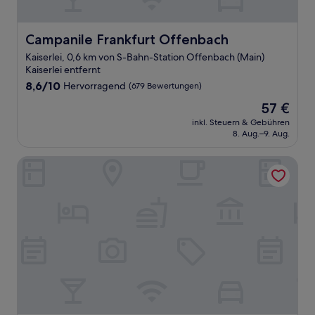
Campanile Frankfurt Offenbach
Campanile Frankfurt Offenbach
Kaiserlei, 0,6 km von S-Bahn-Station Offenbach (Main)
Kaiserlei entfernt
8.6
8,6/10
Hervorragend
(679 Bewertungen)
von
Der
57 €
10,
Preis
Hervorragend,
inkl. Steuern & Gebühren
beträgt
8. Aug.–9. Aug.
(679
57 €
Bewertungen)
Holiday Inn Express Offenbach by IHG