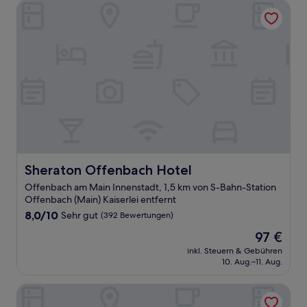
Sheraton Offenbach Hotel
Sheraton Offenbach Hotel
Sheraton Offenbach Hotel
Offenbach am Main Innenstadt, 1,5 km von S-Bahn-Station
Offenbach (Main) Kaiserlei entfernt
8.0
8,0/10
Sehr gut
(392 Bewertungen)
von
Der
97 €
10,
Preis
Sehr
inkl. Steuern & Gebühren
beträgt
10. Aug.–11. Aug.
gut,
97 €
(392
Bewertungen)
Hotel Gerbermühle