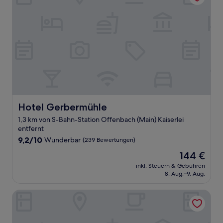
Hotel Gerbermühle
Hotel Gerbermühle
1,3 km von S-Bahn-Station Offenbach (Main) Kaiserlei
entfernt
9.2
9,2/10
Wunderbar
(239 Bewertungen)
von
Der
144 €
10,
Preis
Wunderbar,
inkl. Steuern & Gebühren
beträgt
8. Aug.–9. Aug.
(239
144 €
Bewertungen)
Hotel Offenbacher Hof