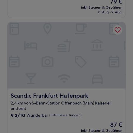
Der
79 €
10,
Preis
Sehr
inkl. Steuern & Gebühren
beträgt
8. Aug.–9. Aug.
gut,
79 €
(68
Bewertungen)
Scandic Frankfurt Hafenpark
Scandic Frankfurt Hafenpark
Scandic Frankfurt Hafenpark
2,4 km von S-Bahn-Station Offenbach (Main) Kaiserlei
entfernt
9.2
9,2/10
Wunderbar
(1.143 Bewertungen)
von
Der
87 €
10,
Preis
Wunderbar,
inkl. Steuern & Gebühren