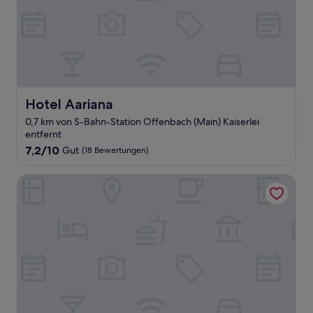
Hotel Aariana
Hotel Aariana
0,7 km von S-Bahn-Station Offenbach (Main) Kaiserlei
entfernt
7.2
7,2/10
Gut
(18 Bewertungen)
von
10,
The Westin Grand Frankfurt
Gut,
(18
Bewertungen)