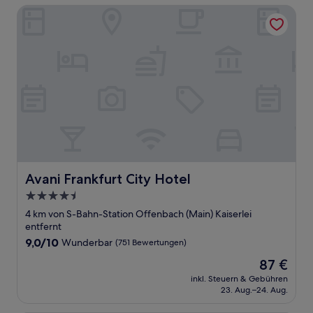
Avani Frankfurt City Hotel
Avani Frankfurt City Hotel
Avani Frankfurt City Hotel
4.5-
Sterne-
4 km von S-Bahn-Station Offenbach (Main) Kaiserlei
Unterkunft
entfernt
9.0
9,0/10
Wunderbar
(751 Bewertungen)
von
Der
87 €
10,
Preis
Wunderbar,
inkl. Steuern & Gebühren
beträgt
23. Aug.–24. Aug.
(751
87 €
Bewertungen)