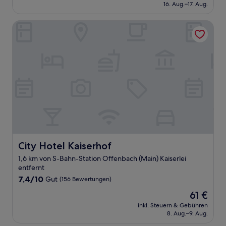
beträgt
16. Aug.–17. Aug.
(1.143
87 €
Bewertungen)
City Hotel Kaiserhof
City Hotel Kaiserhof
City Hotel Kaiserhof
1,6 km von S-Bahn-Station Offenbach (Main) Kaiserlei
entfernt
7.4
7,4/10
Gut
(156 Bewertungen)
von
Der
61 €
10,
Preis
Gut,
inkl. Steuern & Gebühren
beträgt
8. Aug.–9. Aug.
(156
61 €
Bewertungen)