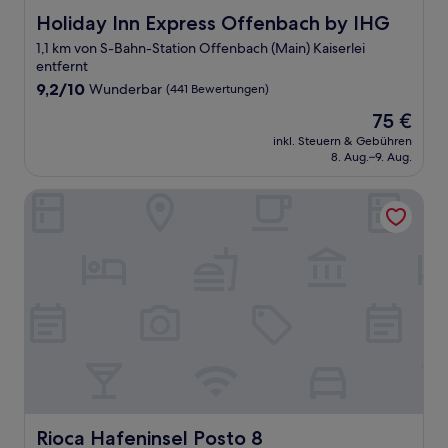
Holiday Inn Express Offenbach by IHG
Holiday Inn Express Offenbach by IHG
1,1 km von S-Bahn-Station Offenbach (Main) Kaiserlei
entfernt
9.2
9,2/10
Wunderbar
(441 Bewertungen)
von
Der
75 €
10,
Preis
Wunderbar,
inkl. Steuern & Gebühren
beträgt
8. Aug.–9. Aug.
(441
75 €
Bewertungen)
Rioca Hafeninsel Posto 8
Rioca Hafeninsel Posto 8
Rioca Hafeninsel Posto 8