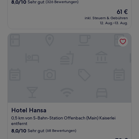
8.0
8,0/10
Sehr gut
(326 Bewertungen)
von
Der
61 €
10,
Preis
Sehr
inkl. Steuern & Gebühren
beträgt
12. Aug.–13. Aug.
gut,
61 €
(326
Bewertungen)
Hotel Hansa
Hotel Hansa
Hotel Hansa
0,5 km von S-Bahn-Station Offenbach (Main) Kaiserlei
entfernt
8.0
8,0/10
Sehr gut
(68 Bewertungen)
von