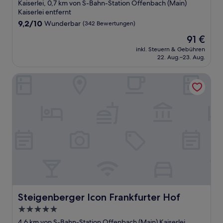
Kaiserlei, 0,7 km von S-Bahn-Station Offenbach (Main)
Kaiserlei entfernt
9.2
9,2/10
Wunderbar
(342 Bewertungen)
von
Der
91 €
10,
Preis
Wunderbar,
inkl. Steuern & Gebühren
beträgt
22. Aug.–23. Aug.
(342
91 €
Bewertungen)
Steigenberger Icon Frankfurter Hof
Steigenberger Icon Frankfurter Hof
Steigenberger Icon Frankfurter Hof
5.0-
Sterne-
4,6 km von S-Bahn-Station Offenbach (Main) Kaiserlei