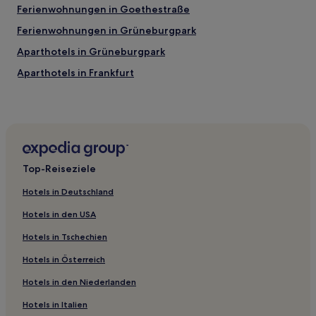
Ferienwohnungen in Goethestraße
Ferienwohnungen in Grüneburgpark
Aparthotels in Grüneburgpark
Aparthotels in Frankfurt
Familien in Frankfurt
Hotels mit inbegriffenem Frühstück in Frankfurt
Haustierfreundliche in Frankfurt
Lgbtqia-Freundliche nahe Große Bockenheimer Straße
Top-Reiseziele
Familien nahe Große Bockenheimer Straße
Hotels in Deutschland
Boutique- nahe Große Bockenheimer Straße
Hotels in den USA
Business nahe Große Bockenheimer Straße
Hotels in Tschechien
Hotels mit Wellnessbereich nahe Große Bockenheimer
Straße
Hotels in Österreich
Haustierfreundliche nahe Frankfurter Stadtwald
Hotels in den Niederlanden
Hotels mit Parkplatz nahe Frankfurter Stadtwald
Hotels in Italien