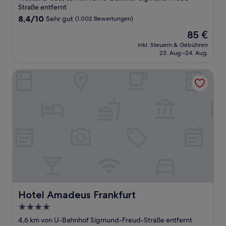
Straße entfernt
8.4
8,4/10
Sehr gut
(1.002 Bewertungen)
von
Der
85 €
10,
Preis
Sehr
inkl. Steuern & Gebühren
beträgt
23. Aug.–24. Aug.
gut,
85 €
(1.002
Bewertungen)
Hotel Amadeus Frankfurt
Hotel Amadeus Frankfurt
Hotel Amadeus Frankfurt
4.0-
Sterne-
4,6 km von U-Bahnhof Sigmund-Freud-Straße entfernt