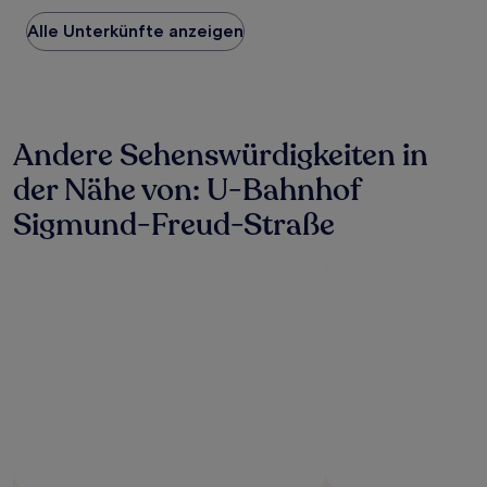
Preis
Alle Unterkünfte anzeigen
pro
Nacht,
der
in
den
letzten
Andere Sehenswürdigkeiten in
24 Stunden
für
der Nähe von: U-Bahnhof
einen
Aufenthalt
Sigmund-Freud-Straße
mit
1 Übernachtung
von
2 Erwachsenen
gefunden
wurde.
Preise
und
Verfügbarkeiten
können
sich
ändern.
Es
können