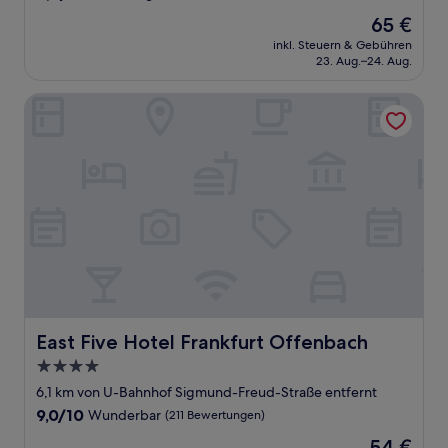
von
Der
65 €
10,
Preis
Hervorragend,
inkl. Steuern & Gebühren
beträgt
23. Aug.–24. Aug.
(1.414
65 €
Bewertungen)
East Five Hotel Frankfurt Offenbach
East Five Hotel Frankfurt Offenbach
East Five Hotel Frankfurt Offenbach
4.0-
Sterne-
6,1 km von U-Bahnhof Sigmund-Freud-Straße entfernt
Unterkunft
9.0
9,0/10
Wunderbar
(211 Bewertungen)
von
Der
54 €