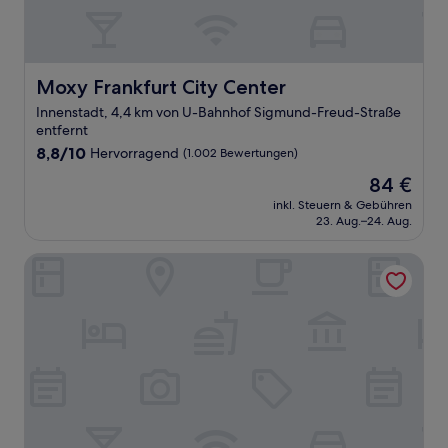
Moxy Frankfurt City Center
Moxy Frankfurt City Center
Innenstadt, 4,4 km von U-Bahnhof Sigmund-Freud-Straße
entfernt
8.8
8,8/10
Hervorragend
(1.002 Bewertungen)
von
Der
84 €
10,
Preis
Hervorragend,
inkl. Steuern & Gebühren
beträgt
23. Aug.–24. Aug.
(1.002
84 €
Bewertungen)
NH Collection Frankfurt Spin Tower