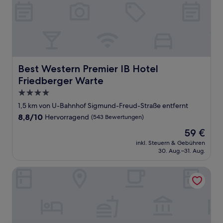
Best Western Premier IB Hotel Friedberger Warte
Best Western Premier IB Hotel
Friedberger Warte
4.0-
Sterne-
1,5 km von U-Bahnhof Sigmund-Freud-Straße entfernt
Unterkunft
8.8
8,8/10
Hervorragend
(543 Bewertungen)
von
Der
59 €
10,
Preis
Hervorragend,
inkl. Steuern & Gebühren
beträgt
30. Aug.–31. Aug.
(543
59 €
Bewertungen)
Avani Frankfurt City Hotel