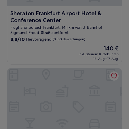
Sheraton Frankfurt Airport Hotel & Conference Center
Sheraton Frankfurt Airport Hotel &
Conference Center
Flughafenbereich Frankfurt, 14,1 km von U-Bahnhof
Sigmund-Freud-Straße entfernt
8.8
8,8/10
Hervorragend
(3.150 Bewertungen)
von
Der
140 €
10,
Preis
Hervorragend,
inkl. Steuern & Gebühren
beträgt
16. Aug.–17. Aug.
(3.150
140 €
Bewertungen)
Scandic Frankfurt Hafenpark