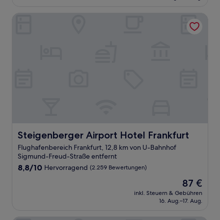
52 €
Bewertungen)
Steigenberger Airport Hotel Frankfurt
Steigenberger Airport Hotel Frankfurt
Steigenberger Airport Hotel Frankfurt
Flughafenbereich Frankfurt, 12,8 km von U-Bahnhof
Sigmund-Freud-Straße entfernt
8.8
8,8/10
Hervorragend
(2.259 Bewertungen)
von
Der
87 €
10,
Preis
Hervorragend,
inkl. Steuern & Gebühren
beträgt
16. Aug.–17. Aug.
(2.259
87 €
Bewertungen)