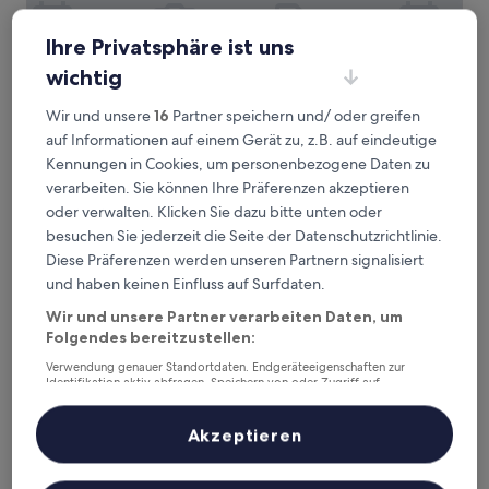
Ihre Privatsphäre ist uns
wichtig
Wir und unsere
16
Partner speichern und/ oder greifen
auf Informationen auf einem Gerät zu, z.B. auf eindeutige
Avani Frankfurt City Hotel
Avani Frankfurt City Hotel
Kennungen in Cookies, um personenbezogene Daten zu
4.5-
verarbeiten. Sie können Ihre Präferenzen akzeptieren
Sterne-
Innenstadt, 4,2 km von U-Bahnhof Sigmund-Freud-Straße
oder verwalten. Klicken Sie dazu bitte unten oder
Unterkunft
entfernt
besuchen Sie jederzeit die Seite der Datenschutzrichtlinie.
9.0
9,0/10
Wunderbar
(751 Bewertungen)
Diese Präferenzen werden unseren Partnern signalisiert
von
Der
87 €
und haben keinen Einfluss auf Surfdaten.
10,
Preis
Wunderbar,
inkl. Steuern & Gebühren
Wir und unsere Partner verarbeiten Daten, um
beträgt
23. Aug.–24. Aug.
(751
87 €
Folgendes bereitzustellen:
Bewertungen)
The Westin Grand Frankfurt
Verwendung genauer Standortdaten. Endgeräteeigenschaften zur
Identifikation aktiv abfragen. Speichern von oder Zugriff auf
Informationen auf einem Endgerät. Personalisierte Werbung und
Inhalte, Messung von Werbeleistung und der Performance von Inhalten,
Zielgruppenforschung sowie Entwicklung und Verbesserung von
Akzeptieren
Angeboten.
Liste der Partner (Lieferanten)