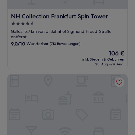
NH Collection Frankfurt Spin Tower
NH Collection Frankfurt Spin Tower
4.5-
Sterne-
Gallus, 5,7 km von U-Bahnhof Sigmund-Freud-Straße
Unterkunft
entfernt
9.0
9,0/10
Wunderbar
(713 Bewertungen)
von
Der
106 €
10,
Preis
Wunderbar,
inkl. Steuern & Gebühren
beträgt
23. Aug.–24. Aug.
(713
106 €
Bewertungen)
Sheraton Frankfurt Airport Hotel & Conference Center