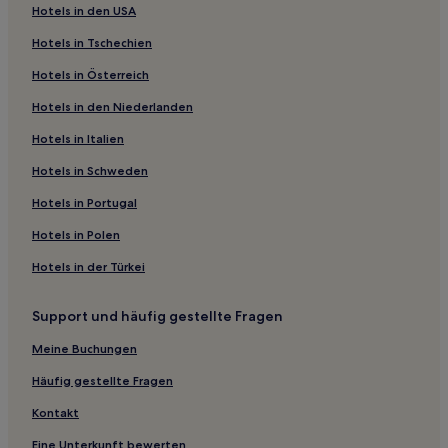
Hotels in den USA
4-Sterne-Hotels in Leipziger Straße
Hotels in Tschechien
Hotels nahe Deutsche Bank Park
Hotels in Österreich
Hotels nahe Straßenbahnhaltestelle Römer-Paulskirche
Hotels in den Niederlanden
Hotels nahe Alte Oper
Hotels nahe U-Bahnhof Hügelstraße
Hotels in Italien
Hotels nahe Jahrhunderthalle
Hotels in Schweden
Frankfurt am Main Nord-Ost: Hotels
Hotels in Portugal
Hotels nahe U-Bahnhof Theobald-Ziegler-Straße
Hotels in Polen
Dornbusch: Hotels
Hotels in der Türkei
Eckenheim: Hotels
Support und häufig gestellte Fragen
Hotels nahe Frankfurt Eissporthalle
Nordend-Ost: Hotels
Meine Buchungen
Sachsenhausen Nord: Hotels
Häufig gestellte Fragen
Hotels nahe U-Bahnhof Römerstadt
Kontakt
Frankfurt am Main Ost: Hotels
Eine Unterkunft bewerten