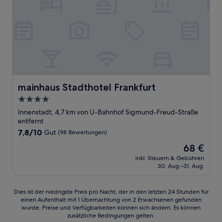
mainhaus Stadthotel Frankfurt
mainhaus Stadthotel Frankfurt
4.0-
Sterne-
Innenstadt, 4,7 km von U-Bahnhof Sigmund-Freud-Straße
Unterkunft
entfernt
7.8
7,8/10
Gut
(98 Bewertungen)
von
Der
68 €
10,
Preis
Gut,
inkl. Steuern & Gebühren
beträgt
30. Aug.–31. Aug.
(98
68 €
Bewertungen)
Dies
Dies ist der niedrigste Preis pro Nacht, der in den letzten 24 Stunden für
einen Aufenthalt mit 1 Übernachtung von 2 Erwachsenen gefunden
ist
wurde. Preise und Verfügbarkeiten können sich ändern. Es können
der
zusätzliche Bedingungen gelten.
niedrigste