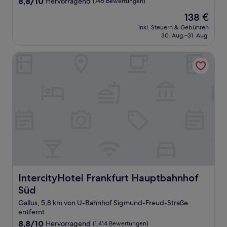
8.8
8,8/10
Hervorragend
(745 Bewertungen)
von
Der
138 €
10,
Preis
Hervorragend,
inkl. Steuern & Gebühren
beträgt
30. Aug.–31. Aug.
(745
138 €
Bewertungen)
IntercityHotel Frankfurt Hauptbahnhof Süd
IntercityHotel Frankfurt Hauptbahnhof Süd
IntercityHotel Frankfurt Hauptbahnhof
Süd
Gallus, 5,8 km von U-Bahnhof Sigmund-Freud-Straße
entfernt
8.8
8,8/10
Hervorragend
(1.414 Bewertungen)