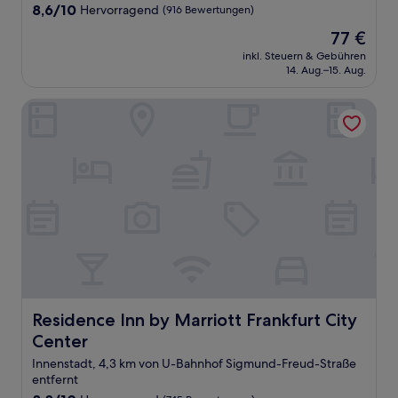
Unterkunft
8.6
8,6/10
Hervorragend
(916 Bewertungen)
von
Der
77 €
10,
Preis
Hervorragend,
inkl. Steuern & Gebühren
beträgt
14. Aug.–15. Aug.
(916
77 €
Bewertungen)
Residence Inn by Marriott Frankfurt City Center
Residence Inn by Marriott Frankfurt City Center
Residence Inn by Marriott Frankfurt City
Center
Innenstadt, 4,3 km von U-Bahnhof Sigmund-Freud-Straße
entfernt