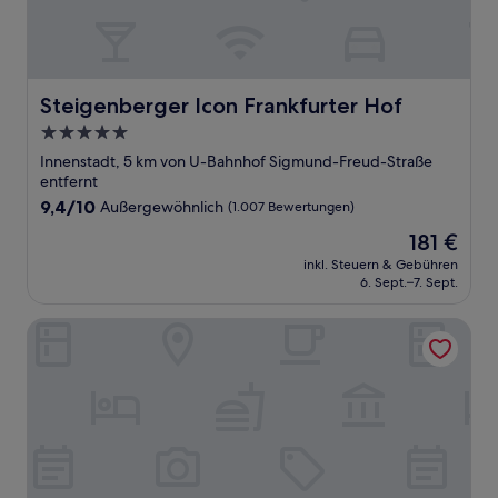
Steigenberger Icon Frankfurter Hof
Steigenberger Icon Frankfurter Hof
5.0-
Sterne-
Innenstadt, 5 km von U-Bahnhof Sigmund-Freud-Straße
Unterkunft
entfernt
9.4
9,4/10
Außergewöhnlich
(1.007 Bewertungen)
von
Der
181 €
10,
Preis
Außergewöhnlich,
inkl. Steuern & Gebühren
beträgt
6. Sept.–7. Sept.
(1.007
181 €
Bewertungen)
Moxy Frankfurt City Center