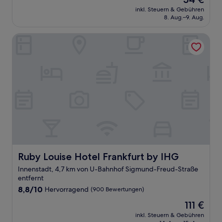
10,
Preis
Wunderbar,
inkl. Steuern & Gebühren
beträgt
8. Aug.–9. Aug.
(211
54 €
Bewertungen)
Ruby Louise Hotel Frankfurt by IHG
Ruby Louise Hotel Frankfurt by IHG
Ruby Louise Hotel Frankfurt by IHG
Innenstadt, 4,7 km von U-Bahnhof Sigmund-Freud-Straße
entfernt
8.8
8,8/10
Hervorragend
(900 Bewertungen)
von
Der
111 €
10,
Preis
Hervorragend,
inkl. Steuern & Gebühren
beträgt