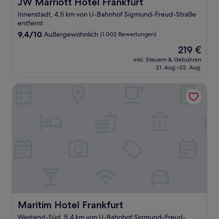
JW Marriott Hotel Frankfurt
JW Marriott Hotel Frankfurt
Innenstadt, 4,5 km von U-Bahnhof Sigmund-Freud-Straße
entfernt
9.4
9,4/10
Außergewöhnlich
(1.002 Bewertungen)
von
Der
219 €
10,
Preis
Außergewöhnlich,
inkl. Steuern & Gebühren
beträgt
21. Aug.–22. Aug.
(1.002
219 €
Bewertungen)
Maritim Hotel Frankfurt
Maritim Hotel Frankfurt
Maritim Hotel Frankfurt
Westend-Süd, 5,4 km von U-Bahnhof Sigmund-Freud-