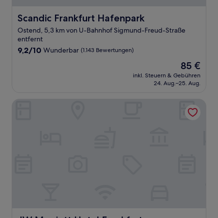
Scandic Frankfurt Hafenpark
Scandic Frankfurt Hafenpark
Ostend, 5,3 km von U-Bahnhof Sigmund-Freud-Straße
entfernt
9.2
9,2/10
Wunderbar
(1.143 Bewertungen)
von
Der
85 €
10,
Preis
Wunderbar,
inkl. Steuern & Gebühren
beträgt
24. Aug.–25. Aug.
(1.143
85 €
Bewertungen)
JW Marriott Hotel Frankfurt