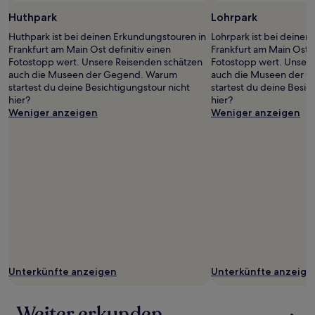
zusätzliche
Huthpark
Lohrpark
Bedingungen
gelten.
Huthpark ist bei deinen Erkundungstouren in
Lohrpark ist bei deine
Frankfurt am Main Ost definitiv einen
Frankfurt am Main Ost d
Fotostopp wert. Unsere Reisenden schätzen
Fotostopp wert. Unser
auch die Museen der Gegend. Warum
auch die Museen der 
startest du deine Besichtigungstour nicht
startest du deine Besic
hier?
hier?
Weniger anzeigen
Weniger anzeigen
Unterkünfte anzeigen
Unterkünfte anzeige
Weiter erkunden