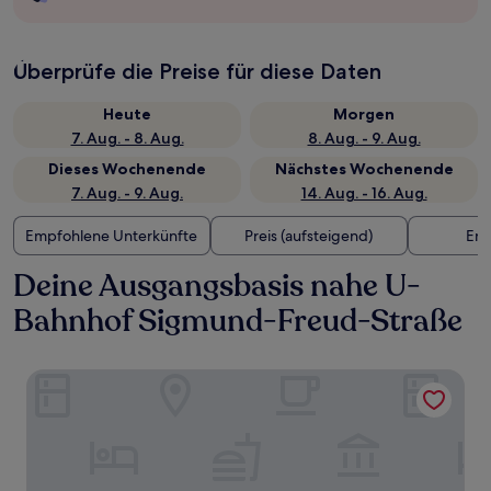
Überprüfe die Preise für diese Daten
Heute
Morgen
7. Aug. - 8. Aug.
8. Aug. - 9. Aug.
Dieses Wochenende
Nächstes Wochenende
7. Aug. - 9. Aug.
14. Aug. - 16. Aug.
Empfohlene Unterkünfte
Preis (aufsteigend)
Ent
Deine Ausgangsbasis nahe U-
Bahnhof Sigmund-Freud-Straße
Best Western Premier IB Hotel Friedberger Warte