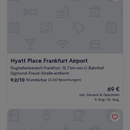
Hyatt Place Frankfurt Airport
Hyatt Place Frankfurt Airport
Flughafenbereich Frankfurt, 12,7 km von U-Bahnhof
Sigmund-Freud-Straße entfernt
9.2
9,2/10
Wunderbar
(2.267 Bewertungen)
von
Der
69 €
10,
Preis
Wunderbar,
inkl. Steuern & Gebühren
beträgt
9. Aug.–10. Aug.
(2.267
69 €
Bewertungen)
mainhaus Stadthotel Frankfurt