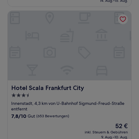
14. Aug.–15. Aug.
(900
111 €
Bewertungen)
Hotel Scala Frankfurt City
Hotel Scala Frankfurt City
Hotel Scala Frankfurt City
3.5-
Sterne-
Innenstadt, 4,3 km von U-Bahnhof Sigmund-Freud-Straße
Unterkunft
entfernt
7.8
7,8/10
Gut
(653 Bewertungen)
von
Der
52 €
10,
Preis
Gut,
inkl. Steuern & Gebühren
beträgt
9. Aug.–10. Aug.
(653