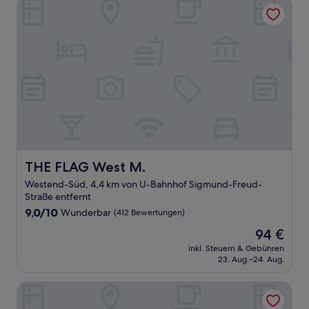
THE FLAG West M.
THE FLAG West M.
THE FLAG West M.
Westend-Süd, 4,4 km von U-Bahnhof Sigmund-Freud-
Straße entfernt
9.0
9,0/10
Wunderbar
(412 Bewertungen)
von
Der
94 €
10,
Preis
Wunderbar,
inkl. Steuern & Gebühren
beträgt
23. Aug.–24. Aug.
(412
94 €
Bewertungen)
Hyatt Place Frankfurt Airport