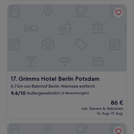
Bewertungen)
Grimms Hotel Berlin Potsdam
Grimms Hotel Berlin Potsdam
17. Grimms Hotel Berlin Potsdam
6,7 km von Bahnhof Berlin-Wannsee entfernt
9.4
9,4/10
Außergewöhnlich
(6 Bewertungen)
von
Der
86 €
10,
Preis
Außergewöhnlich,
inkl. Steuern & Gebühren
beträgt
16. Aug.–17. Aug.
(6
86 €
Bewertungen)
Hotel Ascot-Bristol