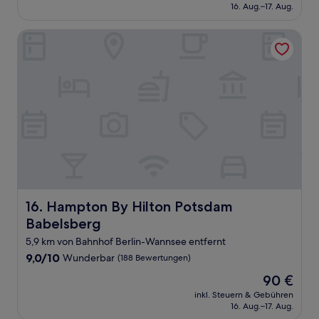
beträgt
16. Aug.–17. Aug.
gut,
89 €
(19
Bewertungen)
Hampton By Hilton Potsdam Babelsberg
Hampton By Hilton Potsdam Babelsberg
16. Hampton By Hilton Potsdam
Babelsberg
5,9 km von Bahnhof Berlin-Wannsee entfernt
9.0
9,0/10
Wunderbar
(188 Bewertungen)
von
Der
90 €
10,
Preis
Wunderbar,
inkl. Steuern & Gebühren
beträgt
16. Aug.–17. Aug.
(188
90 €