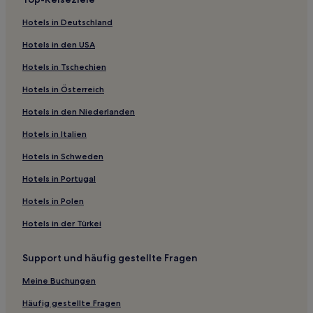
Hostels in Thermometersiedlung
Hotels in Deutschland
Ferienwohnungen in Thermometersiedlung
Hotels in den USA
Pensionen in Thermometersiedlung
Hotels in Tschechien
4-Sterne-Hotels in Plötzensee
Hotels in Österreich
3-Sterne-Hotels in Torstraße
Hotels in den Niederlanden
Haustierfreundliche nahe Müggelsee
Familien nahe Müggelsee
Hotels in Italien
Günstige nahe Müggelsee
Hotels in Schweden
Haustierfreundliche in Gesundbrunnen
Hotels in Portugal
Hotels mit Parkplatz in Gesundbrunnen
Hotels in Polen
Familien in Gesundbrunnen
Hotels in der Türkei
Familien in Berlin
Support und häufig gestellte Fragen
Hotels mit Pool in Berlin
Haustierfreundliche in Berlin
Meine Buchungen
Business in Köpenick
Häufig gestellte Fragen