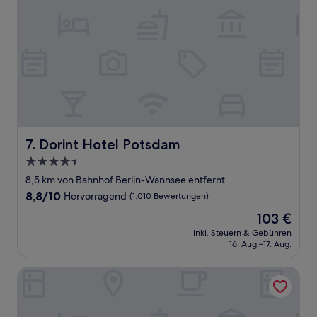
Dorint Hotel Potsdam
7. Dorint Hotel Potsdam
4.5-
Sterne-
8,5 km von Bahnhof Berlin-Wannsee entfernt
Unterkunft
8.8
8,8/10
Hervorragend
(1.010 Bewertungen)
von
Der
103 €
10,
Preis
Hervorragend,
inkl. Steuern & Gebühren
beträgt
16. Aug.–17. Aug.
(1.010
103 €
Bewertungen)
B&B Hotel Potsdam