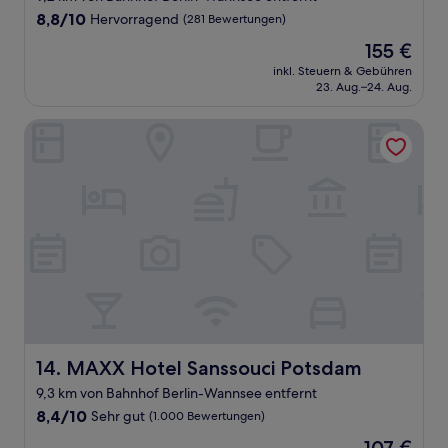
8.8
8,8/10
Hervorragend
(281 Bewertungen)
von
Der
155 €
10,
Preis
Hervorragend,
inkl. Steuern & Gebühren
beträgt
23. Aug.–24. Aug.
(281
155 €
Bewertungen)
MAXX Hotel Sanssouci Potsdam
MAXX Hotel Sanssouci Potsdam
14. MAXX Hotel Sanssouci Potsdam
9,3 km von Bahnhof Berlin-Wannsee entfernt
8.4
8,4/10
Sehr gut
(1.000 Bewertungen)
von
Der