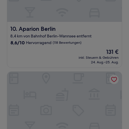
Aparion Berlin
10. Aparion Berlin
8,4 km von Bahnhof Berlin-Wannsee entfernt
8.6
8,6/10
Hervorragend
(118 Bewertungen)
von
Der
131 €
10,
Preis
Hervorragend,
inkl. Steuern & Gebühren
beträgt
24. Aug.–25. Aug.
(118
131 €
Bewertungen)
Holiday Inn - the niu, Amity Potsdam by IHG