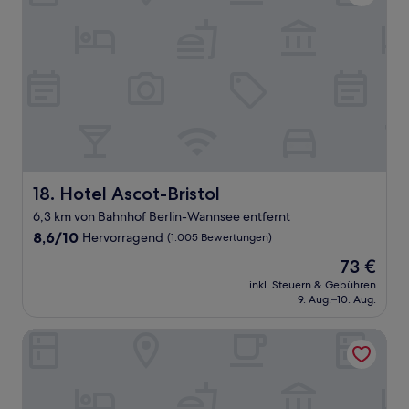
Hotel Ascot-Bristol
18. Hotel Ascot-Bristol
6,3 km von Bahnhof Berlin-Wannsee entfernt
8.6
8,6/10
Hervorragend
(1.005 Bewertungen)
von
Der
73 €
10,
Preis
Hervorragend,
inkl. Steuern & Gebühren
beträgt
9. Aug.–10. Aug.
(1.005
73 €
Bewertungen)
Jugendherberge Potsdam