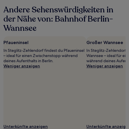
letzten
Andere Sehenswürdigkeiten in
24 Stunden
für
der Nähe von: Bahnhof Berlin-
einen
Aufenthalt
Wannsee
mit
1 Übernachtung
von
Pfaueninsel
Großer Wannsee
2 Erwachsenen
gefunden
In Steglitz-Zehlendorf findest du Pfaueninsel
In Steglitz-Zehlendorf 
wurde.
– ideal für einen Zwischenstopp während
Wannsee – ideal für ei
Preise
deines Aufenthalts in Berlin.
während deines Aufentha
und
Weniger anzeigen
Weniger anzeigen
Verfügbarkeiten
können
sich
ändern.
Es
können
zusätzliche
Bedingungen
gelten.
Unterkünfte anzeigen
Unterkünfte anzeige