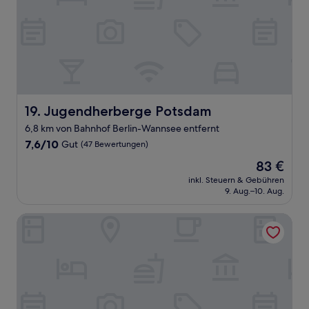
Jugendherberge Potsdam
19. Jugendherberge Potsdam
6,8 km von Bahnhof Berlin-Wannsee entfernt
7.6
7,6/10
Gut
(47 Bewertungen)
von
Der
83 €
10,
Preis
Gut,
inkl. Steuern & Gebühren
beträgt
9. Aug.–10. Aug.
(47
83 €
Bewertungen)
Hammers Landhotel Gmbh