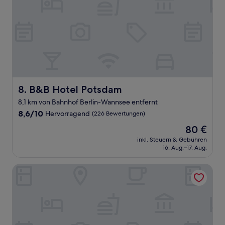
B&B Hotel Potsdam
8. B&B Hotel Potsdam
8,1 km von Bahnhof Berlin-Wannsee entfernt
8.6
8,6/10
Hervorragend
(226 Bewertungen)
von
Der
80 €
10,
Preis
Hervorragend,
inkl. Steuern & Gebühren
beträgt
16. Aug.–17. Aug.
(226
80 €
Bewertungen)
Design Apartments - "Im Holländerhaus"