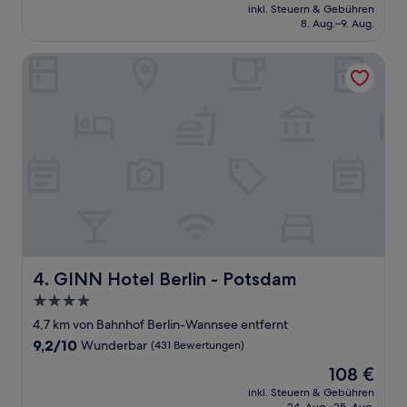
Preis
Sehr
inkl. Steuern & Gebühren
beträgt
8. Aug.–9. Aug.
gut,
116 €
(67
Bewertungen)
GINN Hotel Berlin - Potsdam
GINN Hotel Berlin - Potsdam
4. GINN Hotel Berlin - Potsdam
4.0-
Sterne-
4,7 km von Bahnhof Berlin-Wannsee entfernt
Unterkunft
9.2
9,2/10
Wunderbar
(431 Bewertungen)
von
Der
108 €
10,
Preis
Wunderbar,
inkl. Steuern & Gebühren
beträgt