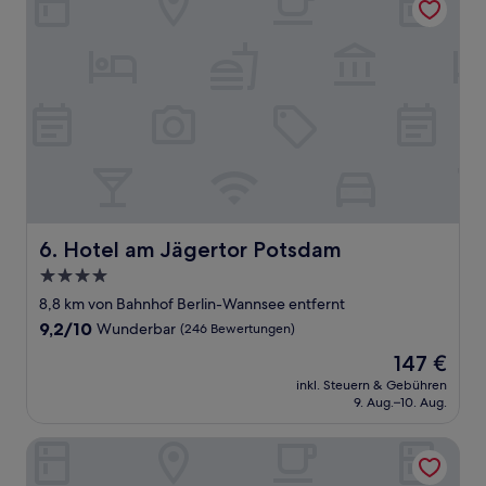
Hotel am Jägertor Potsdam
6. Hotel am Jägertor Potsdam
4.0-
Sterne-
8,8 km von Bahnhof Berlin-Wannsee entfernt
Unterkunft
9.2
9,2/10
Wunderbar
(246 Bewertungen)
von
Der
147 €
10,
Preis
Wunderbar,
inkl. Steuern & Gebühren
beträgt
9. Aug.–10. Aug.
(246
147 €
Bewertungen)
Dorint Hotel Potsdam