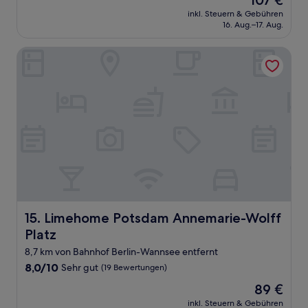
107 €
10,
Preis
Sehr
inkl. Steuern & Gebühren
beträgt
16. Aug.–17. Aug.
gut,
107 €
(1.000
Bewertungen)
Limehome Potsdam Annemarie-Wolff Platz
Limehome Potsdam Annemarie-Wolff Platz
15. Limehome Potsdam Annemarie-Wolff
Platz
8,7 km von Bahnhof Berlin-Wannsee entfernt
8.0
8,0/10
Sehr gut
(19 Bewertungen)
von
Der
89 €
10,
Preis
Sehr
inkl. Steuern & Gebühren