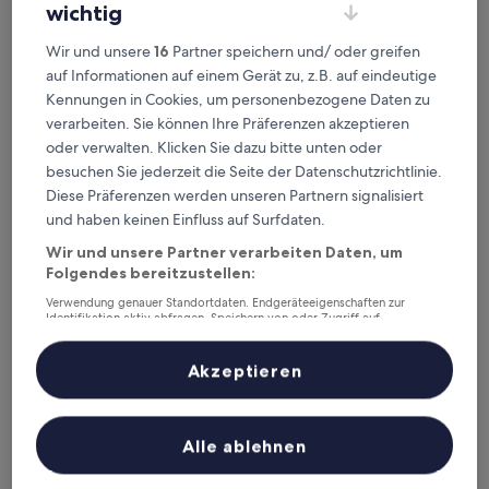
B&B Hotel Berlin-Dreilinden
1. B&B Hotel Berlin-Dreilinden
wichtig
1,9 km von Bahnhof Berlin-Wannsee entfernt
Wir und unsere
16
Partner speichern und/ oder greifen
8.4
8,4/10
Sehr gut
(109 Bewertungen)
auf Informationen auf einem Gerät zu, z.B. auf eindeutige
von
Der
58 €
Kennungen in Cookies, um personenbezogene Daten zu
10,
Preis
Sehr
inkl. Steuern & Gebühren
verarbeiten. Sie können Ihre Präferenzen akzeptieren
beträgt
9. Aug.–10. Aug.
gut,
oder verwalten. Klicken Sie dazu bitte unten oder
58 €
(109
besuchen Sie jederzeit die Seite der Datenschutzrichtlinie.
Bewertungen)
ibis Berlin Dreilinden
Diese Präferenzen werden unseren Partnern signalisiert
und haben keinen Einfluss auf Surfdaten.
Wir und unsere Partner verarbeiten Daten, um
Folgendes bereitzustellen:
Verwendung genauer Standortdaten. Endgeräteeigenschaften zur
Identifikation aktiv abfragen. Speichern von oder Zugriff auf
Informationen auf einem Endgerät. Personalisierte Werbung und
Inhalte, Messung von Werbeleistung und der Performance von Inhalten,
Zielgruppenforschung sowie Entwicklung und Verbesserung von
Akzeptieren
Angeboten.
Liste der Partner (Lieferanten)
ibis Berlin Dreilinden
2. ibis Berlin Dreilinden
Alle ablehnen
2 km von Bahnhof Berlin-Wannsee entfernt