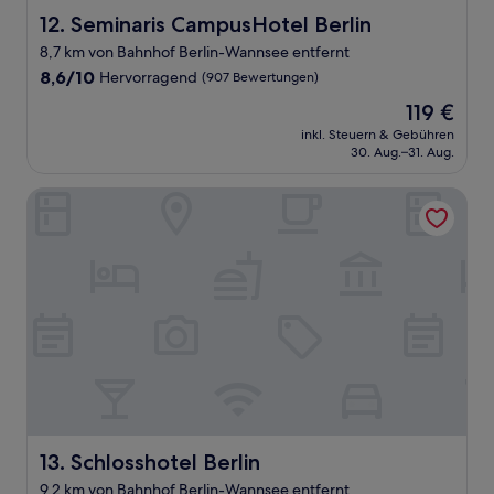
Seminaris CampusHotel Berlin
12. Seminaris CampusHotel Berlin
8,7 km von Bahnhof Berlin-Wannsee entfernt
8.6
8,6/10
Hervorragend
(907 Bewertungen)
von
Der
119 €
10,
Preis
Hervorragend,
inkl. Steuern & Gebühren
beträgt
30. Aug.–31. Aug.
(907
119 €
Bewertungen)
Schlosshotel Berlin
Schlosshotel Berlin
13. Schlosshotel Berlin
9,2 km von Bahnhof Berlin-Wannsee entfernt