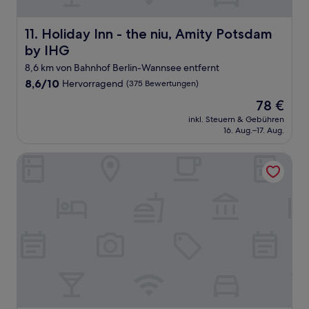
Holiday Inn - the niu, Amity Potsdam by IHG
11. Holiday Inn - the niu, Amity Potsdam
by IHG
8,6 km von Bahnhof Berlin-Wannsee entfernt
8.6
8,6/10
Hervorragend
(375 Bewertungen)
von
Der
78 €
10,
Preis
Hervorragend,
inkl. Steuern & Gebühren
beträgt
16. Aug.–17. Aug.
(375
78 €
Bewertungen)
Seminaris CampusHotel Berlin