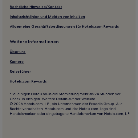
Hotels mit inbegriffenem Frühstück nahe Plötzensee
Rechtliche Hinweise/Kontakt
Familien nahe Plötzensee
Inhaltsrichtlinien und Melden von Inhalten
Hotels nahe Grips-Theater
Allgemeine Geschäftsbedingungen für Hotels.com Rewards
Hotels nahe Kulturforum
Hotels nahe Glienicker Brücke
Weitere Informationen
Steglitz: Hotels
Über uns
Hotels nahe Berliner Funkturm
Karriere
Hotels nahe Kunstbibliothek
Reiseführer
Hotels nahe Friedrichstadt-Palast
Hotels.com Rewards
Hotels nahe Deutsche Oper Berlin
Hotels nahe U-Bahnhof Kurfürstenstraße
*Bei einigen Hotels muss die Stornierung mehr als 24 Stunden vor
Check-in erfolgen. Weitere Details auf der Website.
Hotels nahe Deutsches Spionagemuseum Berlin
© 2026 Hotels.com, L.P., ein Unternehmen der Expedia Group. Alle
Rechte vorbehalten. Hotels.com und das Hotels.com-Logo sind
Hotels nahe Staatsoper Unter den Linden
Handelsmarken oder eingetragene Handelsmarken von Hotels.com, L.P.
Hotels nahe Brücke Museum
Hotels nahe Matthäuskirche