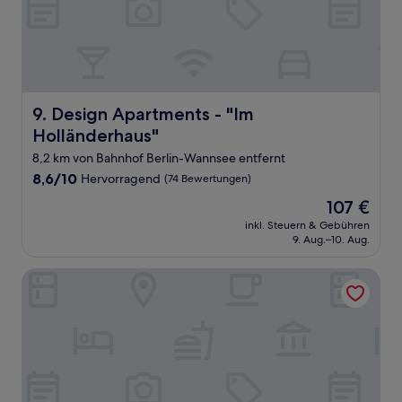
Design Apartments - "Im Holländerhaus"
9. Design Apartments - "Im
Holländerhaus"
8,2 km von Bahnhof Berlin-Wannsee entfernt
8.6
8,6/10
Hervorragend
(74 Bewertungen)
von
Der
107 €
10,
Preis
Hervorragend,
inkl. Steuern & Gebühren
beträgt
9. Aug.–10. Aug.
(74
107 €
Bewertungen)
Aparion Berlin