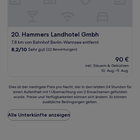
Hammers Landhotel Gmbh
20. Hammers Landhotel Gmbh
7,8 km von Bahnhof Berlin-Wannsee entfernt
8.2
8,2/10
Sehr gut
(22 Bewertungen)
von
Der
90 €
10,
Preis
Sehr
inkl. Steuern & Gebühren
beträgt
10. Aug.–11. Aug.
gut,
90 €
(22
Bewertungen)
Dies
Dies ist der niedrigste Preis pro Nacht, der in den letzten 24 Stunden für
einen Aufenthalt mit 1 Übernachtung von 2 Erwachsenen gefunden
ist
wurde. Preise und Verfügbarkeiten können sich ändern. Es können
der
zusätzliche Bedingungen gelten.
niedrigste
Preis
Alle Unterkünfte anzeigen
pro
Nacht,
der
in
den