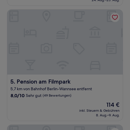
24. Aug.–25. Aug.
(431
108 €
Bewertungen)
Pension am Filmpark
Pension am Filmpark
5. Pension am Filmpark
5,7 km von Bahnhof Berlin-Wannsee entfernt
8.0
8,0/10
Sehr gut
(49 Bewertungen)
von
Der
114 €
10,
Preis
Sehr
inkl. Steuern & Gebühren
beträgt
8. Aug.–9. Aug.
gut,
114 €
(49
Bewertungen)
Hotel am Jägertor Potsdam