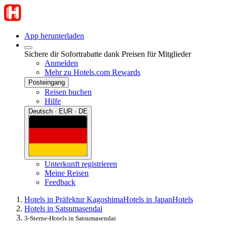
App herunterladen
Sichere dir Sofortrabatte dank Preisen für Mitglieder
Anmelden
Mehr zu Hotels.com Rewards
Posteingang
Reisen buchen
Hilfe
Deutsch · EUR · DE
Unterkunft registrieren
Meine Reisen
Feedback
Hotels in Präfektur Kagoshima
Hotels in Japan
Hotels
Hotels in Satsumasendai
3-Sterne-Hotels in Satsumasendai