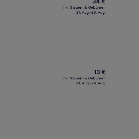
Der
34 €
Preis
inkl. Steuern & Gebühren
beträgt
27. Aug.–28. Aug.
34 €
Der
13 €
Preis
inkl. Steuern & Gebühren
beträgt
23. Aug.–24. Aug.
13 €