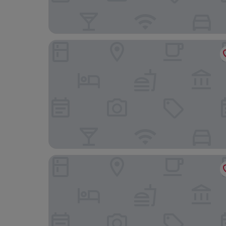
The Riv Riveria City KL Sentral
BRYQs Hotel Kuala Lumpur