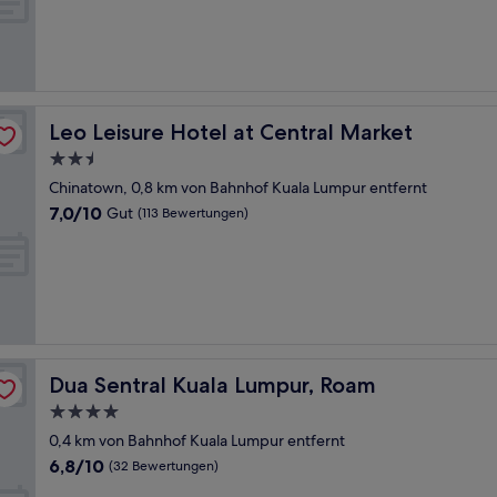
Gut,
(11
Bewertungen)
Leo Leisure Hotel at Central Market
Leo Leisure Hotel at Central Market
2.5-
Sterne-
Chinatown, 0,8 km von Bahnhof Kuala Lumpur entfernt
Unterkunft
7.0
7,0/10
Gut
(113 Bewertungen)
von
10,
Gut,
(113
Bewertungen)
Dua Sentral Kuala Lumpur, Roam
Dua Sentral Kuala Lumpur, Roam
4.0-
Sterne-
0,4 km von Bahnhof Kuala Lumpur entfernt
Unterkunft
6.8
6,8/10
(32 Bewertungen)
von