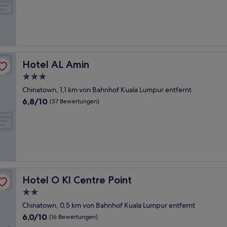
10,
(32
Bewertungen)
Hotel AL Amin
Hotel AL Amin
3.0-
Sterne-
Chinatown, 1,1 km von Bahnhof Kuala Lumpur entfernt
Unterkunft
6.8
6,8/10
(37 Bewertungen)
von
10,
(37
Bewertungen)
Hotel O Kl Centre Point
Hotel O Kl Centre Point
2.0-
Sterne-
Chinatown, 0,5 km von Bahnhof Kuala Lumpur entfernt
Unterkunft
6.0
6,0/10
(16 Bewertungen)
von