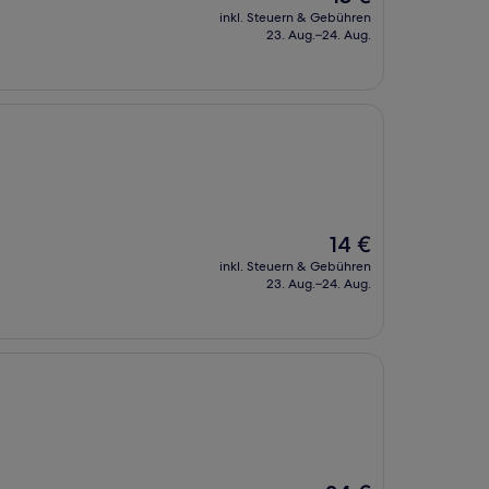
Preis
inkl. Steuern & Gebühren
beträgt
23. Aug.–24. Aug.
13 €
Der
14 €
Preis
inkl. Steuern & Gebühren
beträgt
23. Aug.–24. Aug.
14 €