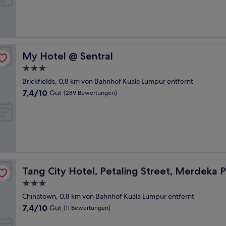
Gut,
(11
Bewertungen)
My Hotel @ Sentral
My Hotel @ Sentral
3.0-
Sterne-
Brickfields, 0,8 km von Bahnhof Kuala Lumpur entfernt
Unterkunft
7.4
7,4/10
Gut
(289 Bewertungen)
von
10,
Gut,
(289
Bewertungen)
18 Tower
Tang City Hotel, Petaling Street, Merdeka PNB 118 Towe
Tang City Hotel, Petaling Street, Merdeka 
3.0-
Sterne-
Chinatown, 0,8 km von Bahnhof Kuala Lumpur entfernt
Unterkunft
7.4
7,4/10
Gut
(11 Bewertungen)
von
10,