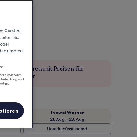
em Gerät zu,
eiten. Sie
 oder
rden unseren
n:
Mehr sparen mit Preisen für
Mitglieder
chern von oder
rbeleistung und
boten.
ptieren
e
In zwei Wochen
21. Aug. - 23. Aug.
Unterkunftsstandard