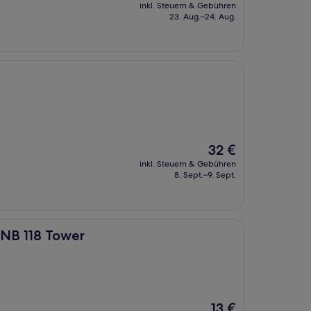
Preis
inkl. Steuern & Gebühren
beträgt
23. Aug.–24. Aug.
14 €
Der
32 €
Preis
inkl. Steuern & Gebühren
beträgt
8. Sept.–9. Sept.
32 €
r
PNB 118 Tower
Der
13 €