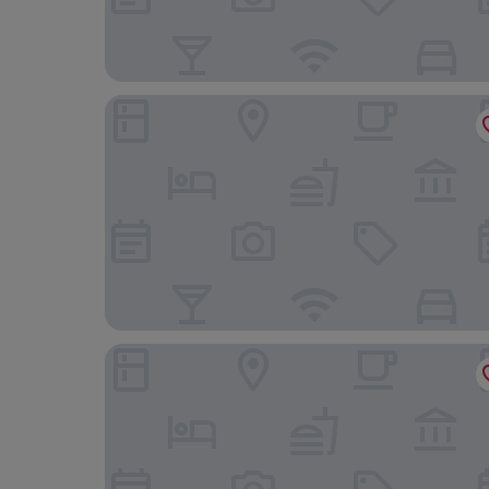
My Hotel @ Sentral
Tang City Hotel, Petaling Street, Merdeka PNB 1