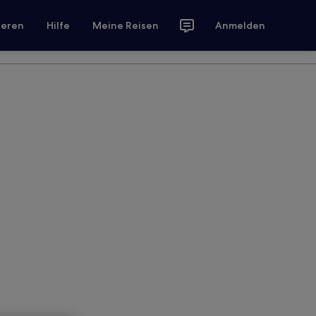
ieren
Hilfe
Meine Reisen
Anmelden