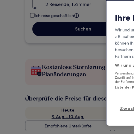
2 Reisende, 1 Zimmer
Ihre
Ich reise geschäftlich
Suchen
Wir und u
z.B. auf 
können Ihr
besuchen S
Partnern s
Wir und 
Kostenlose Stornierung bei
Planänderungen
Verwendung g
Zugriff auf 
der Perform
Liste der 
Überprüfe die Preise für diese Daten
Zwec
Heute
9. Aug. - 10. Aug.
Empfohlene Unterkünfte