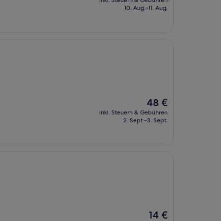
inkl. Steuern & Gebühren
beträgt
10. Aug.–11. Aug.
23 €
Der
48 €
Preis
inkl. Steuern & Gebühren
beträgt
2. Sept.–3. Sept.
48 €
Der
14 €