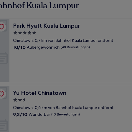
Bahnhof Kuala Lumpur
Park Hyatt Kuala Lumpur
Park Hyatt Kuala Lumpur
5.0-
Sterne-
Chinatown, 0,7 km von Bahnhof Kuala Lumpur entfernt
Unterkunft
10.0
10/10
Außergewöhnlich
(48 Bewertungen)
von
10,
Außergewöhnlich,
(48
Bewertungen)
Yu Hotel Chinatown
Yu Hotel Chinatown
2.5-
Sterne-
Chinatown, 0,6 km von Bahnhof Kuala Lumpur entfernt
Unterkunft
9.2
9,2/10
Wunderbar
(10 Bewertungen)
von
10,
Wunderbar,