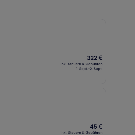
Der
322 €
Preis
inkl. Steuern & Gebühren
beträgt
1. Sept.–2. Sept.
322 €
Der
45 €
Preis
inkl. Steuern & Gebühren