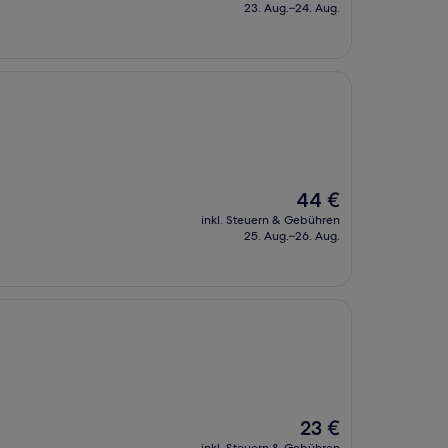
beträgt
23. Aug.–24. Aug.
45 €
Der
44 €
Preis
inkl. Steuern & Gebühren
beträgt
25. Aug.–26. Aug.
44 €
Der
23 €
Preis