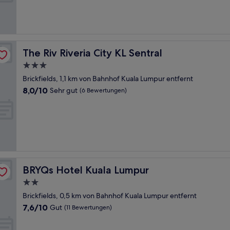
Sehr
gut,
(325
Bewertungen)
The Riv Riveria City KL Sentral
The Riv Riveria City KL Sentral
3.0-
Sterne-
Brickfields, 1,1 km von Bahnhof Kuala Lumpur entfernt
Unterkunft
8.0
8,0/10
Sehr gut
(6 Bewertungen)
von
10,
Sehr
gut,
(6
Bewertungen)
BRYQs Hotel Kuala Lumpur
BRYQs Hotel Kuala Lumpur
2.0-
Sterne-
Brickfields, 0,5 km von Bahnhof Kuala Lumpur entfernt
Unterkunft
7.6
7,6/10
Gut
(11 Bewertungen)
von
10,