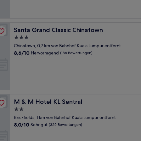
(10
Bewertungen)
Santa Grand Classic Chinatown
Santa Grand Classic Chinatown
3.0-
Sterne-
Chinatown, 0,7 km von Bahnhof Kuala Lumpur entfernt
Unterkunft
8.6
8,6/10
Hervorragend
(186 Bewertungen)
von
10,
Hervorragend,
(186
Bewertungen)
M & M Hotel KL Sentral
M & M Hotel KL Sentral
2.0-
Sterne-
Brickfields, 1 km von Bahnhof Kuala Lumpur entfernt
Unterkunft
8.0
8,0/10
Sehr gut
(325 Bewertungen)
von
10,