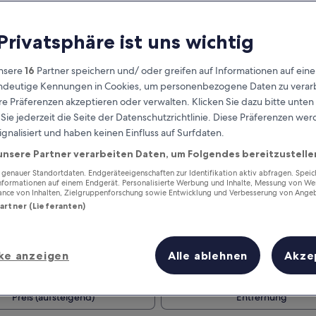
 Privatsphäre ist uns wichtig
nsere
16
Partner speichern und/ oder greifen auf Informationen auf ein
eindeutige Kennungen in Cookies, um personenbezogene Daten zu verarb
e Präferenzen akzeptieren oder verwalten. Klicken Sie dazu bitte unten
ie jederzeit die Seite der Datenschutzrichtlinie. Diese Präferenzen we
ignalisiert und haben keinen Einfluss auf Surfdaten.
unsere Partner verarbeiten Daten, um Folgendes bereitzustelle
Verdiene Prämien für jede
wahrgenommene Übernachtung
enauer Standortdaten. Endgeräteeigenschaften zur Identifikation aktiv abfragen. Spei
Informationen auf einem Endgerät. Personalisierte Werbung und Inhalte, Messung von We
ance von Inhalten, Zielgruppenforschung sowie Entwicklung und Verbesserung von Ange
Partner (Lieferanten)
ke anzeigen
Alle ablehnen
Akze
Morgen
Nächstes Wochenend
10. Aug. - 11. Aug.
14. Aug. - 16. Aug.
Preis (aufsteigend)
Entfernung