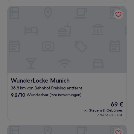
72 €
Bewertungen)
WunderLocke Munich
WunderLocke Munich
WunderLocke Munich
36,8 km von Bahnhof Freising entfernt
9.2
9,2/10
Wunderbar
(926 Bewertungen)
von
Der
69 €
10,
Preis
Wunderbar,
inkl. Steuern & Gebühren
beträgt
7. Sept.–8. Sept.
(926
69 €
Bewertungen)
Arthotel Munich