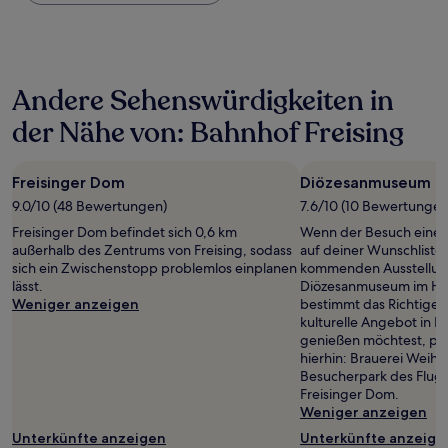
Nacht,
der
in
den
letzten
Andere Sehenswürdigkeiten in
24 Stunden
für
der Nähe von: Bahnhof Freising
einen
Aufenthalt
mit
Freisinger Dom
Diözesanmuseum
1 Übernachtung
von
9.0/10 (48 Bewertungen)
7.6/10 (10 Bewertungen
2 Erwachsenen
Freisinger Dom befindet sich 0,6 km
Wenn der Besuch eines
gefunden
außerhalb des Zentrums von Freising, sodass
auf deiner Wunschliste s
wurde.
sich ein Zwischenstopp problemlos einplanen
kommenden Ausstellun
Preise
lässt.
Diözesanmuseum im Her
und
Weniger anzeigen
bestimmt das Richtige 
Verfügbarkeiten
kulturelle Angebot in Fr
können
genießen möchtest, pl
sich
hierhin: Brauerei Weih
ändern.
Besucherpark des Flu
Es
Freisinger Dom.
können
Weniger anzeigen
zusätzliche
Bedingungen
Unterkünfte anzeigen
Unterkünfte anzeige