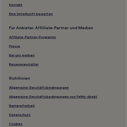
Oberpaindorf Hotels
Kontakt
Dornach Hotels
Eine Unterkunft bewerten
Bayern: Hotels
Für Anbieter, Affliliate-Partner und Medien
Wang Hotels
Affiliate-Partner-Programm
Volkenschwand Hotels
Landkreis Rosenheim: Hotels
Presse
Hotels nahe Klinikum Landkreis Erding
Bei uns werben
Feldmoching: Hotels
Reiseveranstalter
Grusonsiedlung: Hotels
Richtlinien
Hotels mit Parkplatz in Riem
Allgemeine Geschäftsbedingungen
Business in Altenerding
Allgemeine Geschäftsbedingungen von FeWo-direkt
Business in Bayern
Hotels mit inbegriffenem Frühstück in Bayern
Barrierefreiheit
Hotels mit Parkplatz in Bayern
Datenschutz
Hotels mit Wellnessbereich in Bayern
Cookies