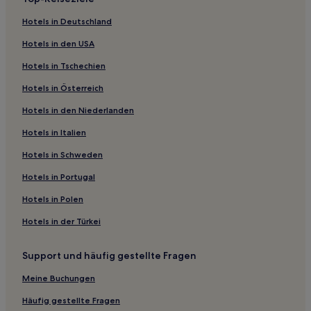
Moosinning Hotels
Hotels in Deutschland
Hotels nahe Bushaltestelle Hauptstraße Ismaning
Hotels in den USA
Hotels nahe Straßenbahnhaltestelle Schwabinger Tor
Hotels in Tschechien
Ismaning Hotels
Hotels in Österreich
Aufkirchen Hotels
Hotels in den Niederlanden
Hotels nahe Golf Center of Excellence
Hotels nahe Bahnhof Bruckberg
Hotels in Italien
Markt Schwaben Hotels
Hotels in Schweden
Kirchberg Hotels
Hotels in Portugal
Landkreis Freising: Hotels
Hotels in Polen
Hotels nahe Bahnhof Unterföhring
Hotels in der Türkei
München Hotels
Support und häufig gestellte Fragen
Hotels nahe Straßenbahnhaltestelle Schlösselgarten
Langengeisling Hotels
Meine Buchungen
Landkreis Erding: Hotels
Häufig gestellte Fragen