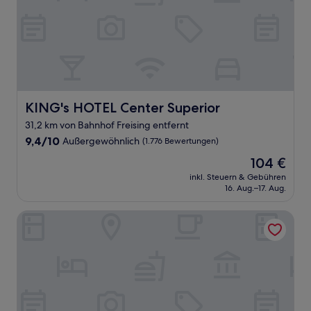
KING's HOTEL Center Superior
KING's HOTEL Center Superior
31,2 km von Bahnhof Freising entfernt
9.4
9,4/10
Außergewöhnlich
(1.776 Bewertungen)
von
Der
104 €
10,
Preis
Außergewöhnlich,
inkl. Steuern & Gebühren
beträgt
16. Aug.–17. Aug.
(1.776
104 €
Bewertungen)
Prize by Radisson, Munich Airport