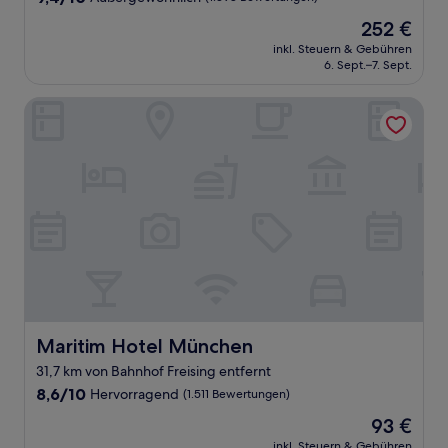
von
Der
252 €
10,
Preis
Außergewöhnlich,
inkl. Steuern & Gebühren
beträgt
6. Sept.–7. Sept.
(1.398
252 €
Bewertungen)
Maritim Hotel München
Maritim Hotel München
Maritim Hotel München
31,7 km von Bahnhof Freising entfernt
8.6
8,6/10
Hervorragend
(1.511 Bewertungen)
von
Der
93 €
10,
Preis
Hervorragend,
inkl. Steuern & Gebühren