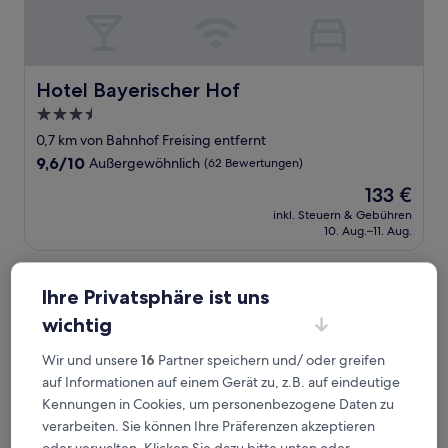
Hotel Bayerischer Hof
Hotel Bayerischer Hof
3.5-
Sterne-
0,7 km von Bahnhof Freising entfernt
Unterkunft
9.6
9,6/10
Außergewöhnlich
(62 Bewertungen)
von
Der
133 €
10,
Preis
Außergewöhnlich,
inkl. Steuern & Gebühren
beträgt
10. Aug.–11. Aug.
(62
133 €
Bewertungen)
Corbin München Airport Business Hotel
Ihre Privatsphäre ist uns
wichtig
Wir und unsere
16
Partner speichern und/ oder greifen
auf Informationen auf einem Gerät zu, z.B. auf eindeutige
Kennungen in Cookies, um personenbezogene Daten zu
verarbeiten. Sie können Ihre Präferenzen akzeptieren