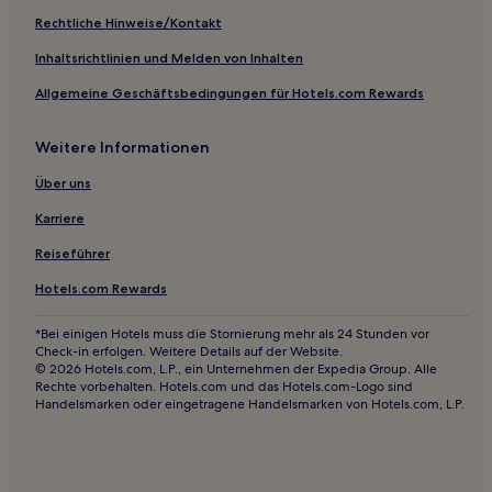
Familien in Bayern
Rechtliche Hinweise/Kontakt
Hotels mit Fitnessbereich in Bayern
Inhaltsrichtlinien und Melden von Inhalten
Hotels mit Pool in Bayern
Allgemeine Geschäftsbedingungen für Hotels.com Rewards
Haustierfreundliche nahe Roberto Beach
Weitere Informationen
Günstige nahe Roberto Beach
Familien nahe Roberto Beach
Über uns
Luxus nahe Roberto Beach
Karriere
Haustierfreundliche in Dachau
Reiseführer
Haustierfreundliche in Altdorf
Hotels.com Rewards
Familien in Schwanthalerhöhe
*Bei einigen Hotels muss die Stornierung mehr als 24 Stunden vor
Hotels mit Fitnessbereich in Schwanthalerhöhe
Check-in erfolgen. Weitere Details auf der Website.
© 2026 Hotels.com, L.P., ein Unternehmen der Expedia Group. Alle
Boutique- nahe Leopoldstraße
Rechte vorbehalten. Hotels.com und das Hotels.com-Logo sind
Handelsmarken oder eingetragene Handelsmarken von Hotels.com, L.P.
Lgbtqia-Freundliche nahe Leopoldstraße
Familien nahe Leopoldstraße
Hotels mit Wellnessbereich nahe Leopoldstraße