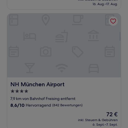
beträgt
16. Aug.–17. Aug.
(1.511
93 €
Bewertungen)
NH München Airport
NH München Airport
NH München Airport
4.0-
Sterne-
7,9 km von Bahnhof Freising entfernt
Unterkunft
8.6
8,6/10
Hervorragend
(842 Bewertungen)
von
Der
72 €
10,
Preis
Hervorragend,
inkl. Steuern & Gebühren
beträgt
6. Sept.–7. Sept.
(842