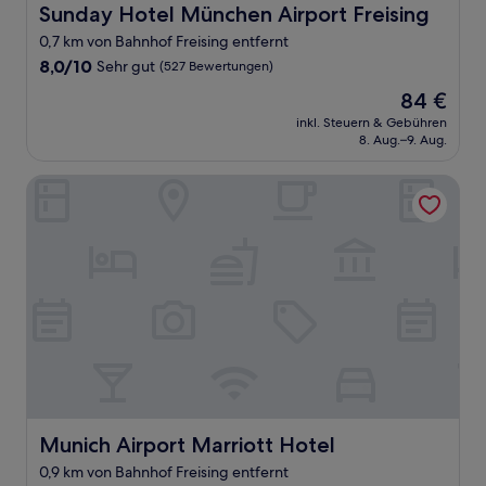
Sunday Hotel München Airport Freising
Sunday Hotel München Airport Freising
0,7 km von Bahnhof Freising entfernt
8.0
8,0/10
Sehr gut
(527 Bewertungen)
von
Der
84 €
10,
Preis
Sehr
inkl. Steuern & Gebühren
beträgt
8. Aug.–9. Aug.
gut,
84 €
(527
Bewertungen)
Munich Airport Marriott Hotel
Munich Airport Marriott Hotel
Munich Airport Marriott Hotel
0,9 km von Bahnhof Freising entfernt