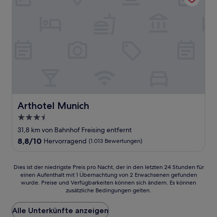
Arthotel Munich
Arthotel Munich
3.5-
Sterne-
31,8 km von Bahnhof Freising entfernt
Unterkunft
8.8
8,8/10
Hervorragend
(1.013 Bewertungen)
von
10,
Hervorragend,
Dies
Dies ist der niedrigste Preis pro Nacht, der in den letzten 24 Stunden für
(1.013
einen Aufenthalt mit 1 Übernachtung von 2 Erwachsenen gefunden
ist
wurde. Preise und Verfügbarkeiten können sich ändern. Es können
Bewertungen)
der
zusätzliche Bedingungen gelten.
niedrigste
Preis
Alle Unterkünfte anzeigen
pro