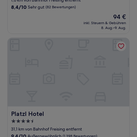
1,6 km von Bahnhof Freising entfernt
8.4
8,4/10
Sehr gut
(82 Bewertungen)
von
Der
94 €
10,
Preis
Sehr
inkl. Steuern & Gebühren
beträgt
8. Aug.–9. Aug.
gut,
94 €
(82
Bewertungen)
Platzl Hotel
Platzl Hotel
Platzl Hotel
4.5-
Sterne-
31,1 km von Bahnhof Freising entfernt
Unterkunft
9.4
9,4/10
Außergewöhnlich
(1.398 Bewertungen)