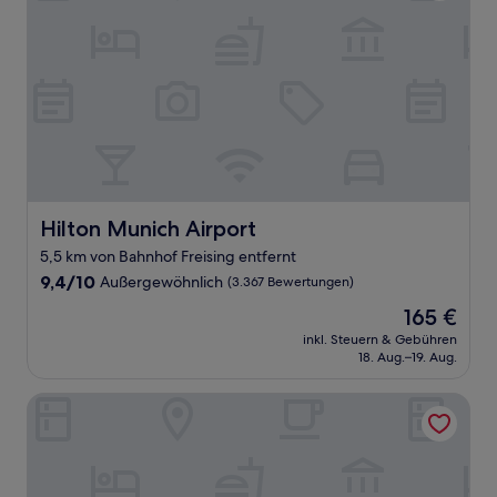
Hilton Munich Airport
Hilton Munich Airport
5,5 km von Bahnhof Freising entfernt
9.4
9,4/10
Außergewöhnlich
(3.367 Bewertungen)
von
Der
165 €
10,
Preis
Außergewöhnlich,
inkl. Steuern & Gebühren
beträgt
18. Aug.–19. Aug.
(3.367
165 €
Bewertungen)
KING's HOTEL Center Superior