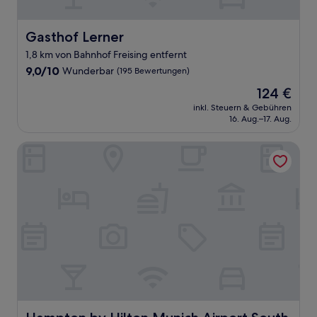
Gasthof Lerner
Gasthof Lerner
1,8 km von Bahnhof Freising entfernt
9.0
9,0/10
Wunderbar
(195 Bewertungen)
von
Der
124 €
10,
Preis
Wunderbar,
inkl. Steuern & Gebühren
beträgt
16. Aug.–17. Aug.
(195
124 €
Bewertungen)
Hampton by Hilton Munich Airport South
Hampton by Hilton Munich Airport South