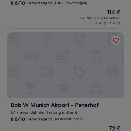
8.6
8,6/10
Hervorragend
(1.008 Bewertungen)
von
Der
114 €
10,
Preis
Hervorragend,
inkl. Steuern & Gebühren
beträgt
14. Aug.–15. Aug.
(1.008
114 €
Bewertungen)
Bob W Munich Airport - Peterhof
Bob W Munich Airport - Peterhof
Bob W Munich Airport - Peterhof
1,4 km von Bahnhof Freising entfernt
8.6
8,6/10
Hervorragend
(40 Bewertungen)
von
Der
72 €
10,