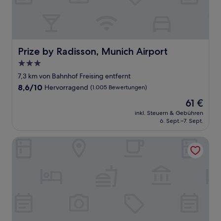
Prize by Radisson, Munich Airport
Prize by Radisson, Munich Airport
3.0-
Sterne-
7,3 km von Bahnhof Freising entfernt
Unterkunft
8.6
8,6/10
Hervorragend
(1.005 Bewertungen)
von
Der
61 €
10,
Preis
Hervorragend,
inkl. Steuern & Gebühren
beträgt
6. Sept.–7. Sept.
(1.005
61 €
Bewertungen)
Sofitel Munich Bayerpost