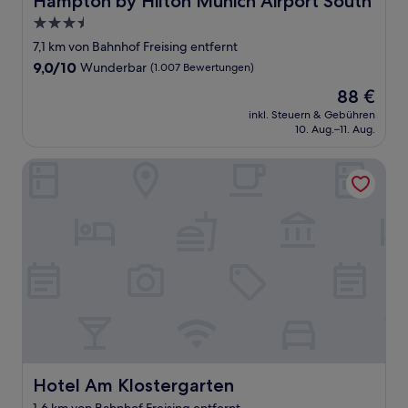
Hampton by Hilton Munich Airport South
3.5-
Sterne-
7,1 km von Bahnhof Freising entfernt
Unterkunft
9.0
9,0/10
Wunderbar
(1.007 Bewertungen)
von
Der
88 €
10,
Preis
Wunderbar,
inkl. Steuern & Gebühren
beträgt
10. Aug.–11. Aug.
(1.007
88 €
Bewertungen)
Hotel Am Klostergarten
Hotel Am Klostergarten
Hotel Am Klostergarten