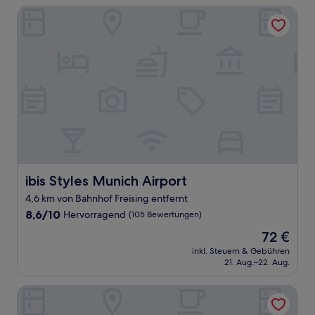
ibis Styles Munich Airport
ibis Styles Munich Airport
ibis Styles Munich Airport
4,6 km von Bahnhof Freising entfernt
8.6
8,6/10
Hervorragend
(105 Bewertungen)
von
Der
72 €
10,
Preis
Hervorragend,
inkl. Steuern & Gebühren
beträgt
21. Aug.–22. Aug.
(105
72 €
Bewertungen)
Hilton Munich Airport