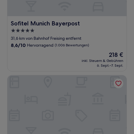
Sofitel Munich Bayerpost
Sofitel Munich Bayerpost
5.0-
Sterne-
31,6 km von Bahnhof Freising entfernt
Unterkunft
8.6
8,6/10
Hervorragend
(1.006 Bewertungen)
von
Der
218 €
10,
Preis
Hervorragend,
inkl. Steuern & Gebühren
beträgt
6. Sept.–7. Sept.
(1.006
218 €
Bewertungen)
Gasthof Lerner