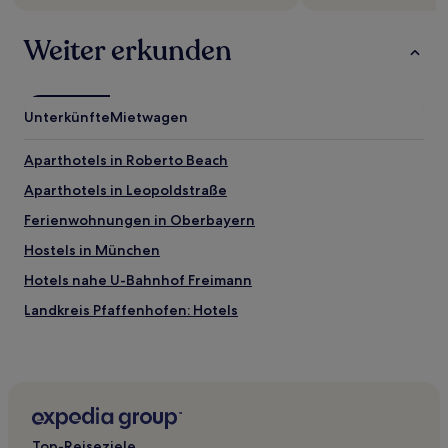
gelten.
Weiter erkunden
Unterkünfte
Mietwagen
Aparthotels in Roberto Beach
Aparthotels in Leopoldstraße
Ferienwohnungen in Oberbayern
Hostels in München
Hotels nahe U-Bahnhof Freimann
Landkreis Pfaffenhofen: Hotels
Am Hart: Hotels
Eitting Hotels
Hasenbergl-Lerchenau Ost: Hotels
Freimanner Heide: Hotels
Top-Reiseziele