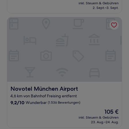
Preis
Hervorragend,
inkl. Steuern & Gebühren
beträgt
2. Sept.–3. Sept.
(40
72 €
Bewertungen)
Novotel München Airport
Novotel München Airport
Novotel München Airport
4,6 km von Bahnhof Freising entfernt
9.2
9,2/10
Wunderbar
(1.536 Bewertungen)
von
Der
105 €
10,
Preis
Wunderbar,
inkl. Steuern & Gebühren
beträgt
23. Aug.–24. Aug.
(1.536
105 €
Bewertungen)