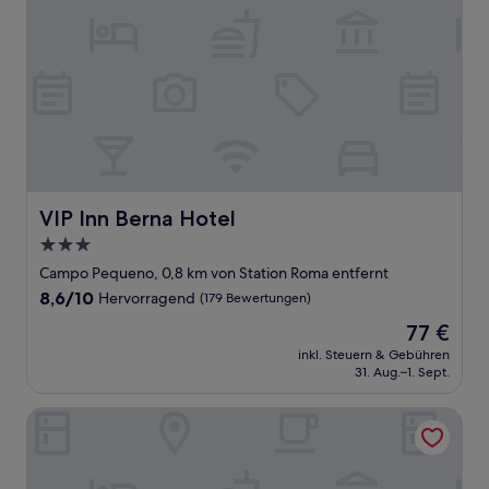
VIP Inn Berna Hotel
VIP Inn Berna Hotel
3.0-
Sterne-
Campo Pequeno, 0,8 km von Station Roma entfernt
Unterkunft
8.6
8,6/10
Hervorragend
(179 Bewertungen)
von
Der
77 €
10,
Preis
Hervorragend,
inkl. Steuern & Gebühren
beträgt
31. Aug.–1. Sept.
(179
77 €
Bewertungen)
Hotel 3K Europa