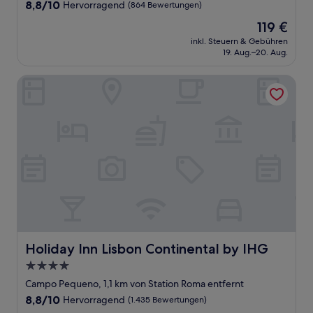
Unterkunft
8.8
8,8/10
Hervorragend
(864 Bewertungen)
von
Der
119 €
10,
Preis
Hervorragend,
inkl. Steuern & Gebühren
beträgt
19. Aug.–20. Aug.
(864
119 €
Bewertungen)
Holiday Inn Lisbon Continental by IHG
Holiday Inn Lisbon Continental by IHG
Holiday Inn Lisbon Continental by IHG
4.0-
Sterne-
Campo Pequeno, 1,1 km von Station Roma entfernt
Unterkunft
8.8
8,8/10
Hervorragend
(1.435 Bewertungen)
von