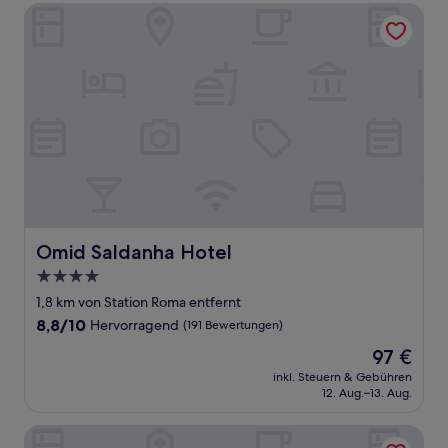
Omid Saldanha Hotel
Omid Saldanha Hotel
Omid Saldanha Hotel
4.0-
Sterne-
1,8 km von Station Roma entfernt
Unterkunft
8.8
8,8/10
Hervorragend
(191 Bewertungen)
von
Der
97 €
10,
Preis
Hervorragend,
inkl. Steuern & Gebühren
beträgt
12. Aug.–13. Aug.
(191
97 €
Bewertungen)
Hotel Capital