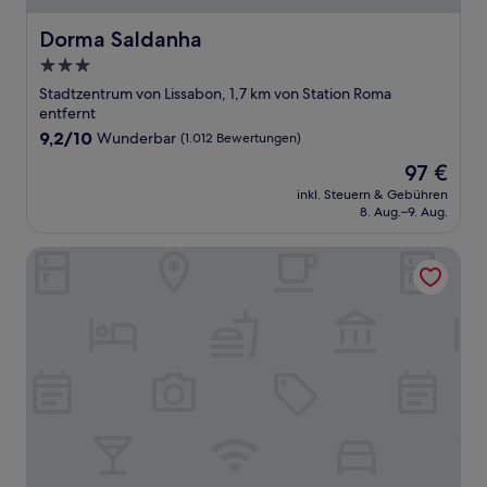
Dorma Saldanha
Dorma Saldanha
3.0-
Sterne-
Stadtzentrum von Lissabon, 1,7 km von Station Roma
Unterkunft
entfernt
9.2
9,2/10
Wunderbar
(1.012 Bewertungen)
von
Der
97 €
10,
Preis
Wunderbar,
inkl. Steuern & Gebühren
beträgt
8. Aug.–9. Aug.
(1.012
97 €
Bewertungen)
Hotel White Lisboa