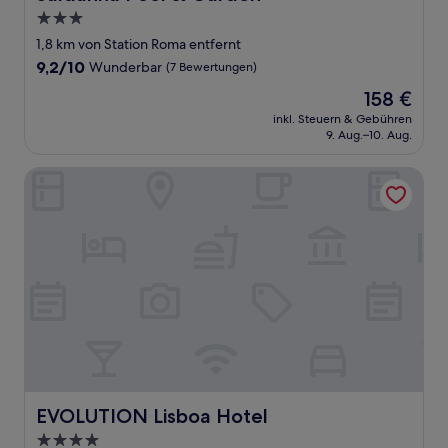
3.0-
Sterne-
1,8 km von Station Roma entfernt
Unterkunft
9.2
9,2/10
Wunderbar
(7 Bewertungen)
von
Der
158 €
10,
Preis
Wunderbar,
inkl. Steuern & Gebühren
beträgt
9. Aug.–10. Aug.
(7
158 €
Bewertungen)
EVOLUTION Lisboa Hotel
EVOLUTION Lisboa Hotel
EVOLUTION Lisboa Hotel
4.0-