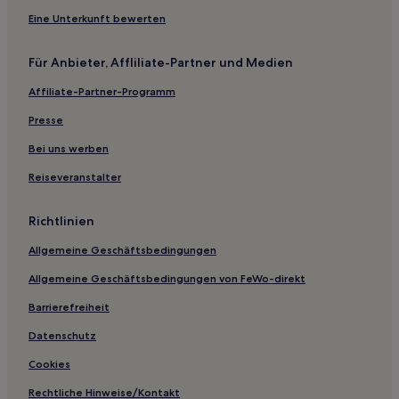
Hotels mit Parkplatz in Estoril
Eine Unterkunft bewerten
Golf in Estoril
Für Anbieter, Affliliate-Partner und Medien
Business in São Pedro de Penaferrim
Affiliate-Partner-Programm
Hotels mit Parkplatz in São Pedro de Penaferrim
Boutique- in Santo António
Presse
Günstige in Santo António
Bei uns werben
Familien in Misericórdia
Reiseveranstalter
Familien in Restelo
Richtlinien
Luxus in Restelo
Allgemeine Geschäftsbedingungen
Luxus in Lapa
Allgemeine Geschäftsbedingungen von FeWo-direkt
Hotels mit Fitnessbereich in Rato
Günstige in Rato
Barrierefreiheit
Luxus in Rato
Datenschutz
Familien in Lissabon
Cookies
Luxus in Bica
Rechtliche Hinweise/Kontakt