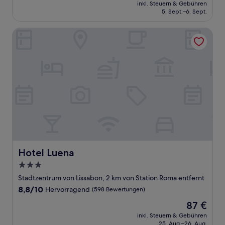
Preis
Hervorragend,
inkl. Steuern & Gebühren
beträgt
5. Sept.–6. Sept.
(1.007
183 €
Bewertungen)
Hotel Luena
Hotel Luena
Hotel Luena
3.0-
Sterne-
Stadtzentrum von Lissabon, 2 km von Station Roma entfernt
Unterkunft
8.8
8,8/10
Hervorragend
(598 Bewertungen)
von
Der
87 €
10,
Preis
Hervorragend,
inkl. Steuern & Gebühren
beträgt
25. Aug.–26. Aug.
(598