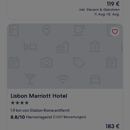
Der
119 €
10,
Preis
Hervorragend,
inkl. Steuern & Gebühren
beträgt
11. Aug.–12. Aug.
(1.435
119 €
Bewertungen)
Lisbon Marriott Hotel
Lisbon Marriott Hotel
Lisbon Marriott Hotel
4.0-
Sterne-
1,9 km von Station Roma entfernt
Unterkunft
8.8
8,8/10
Hervorragend
(1.007 Bewertungen)
von
Der
183 €
10,