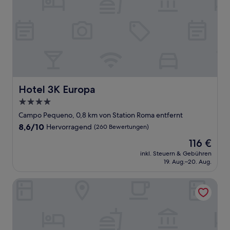
Hotel 3K Europa
Hotel 3K Europa
4.0-
Sterne-
Campo Pequeno, 0,8 km von Station Roma entfernt
Unterkunft
8.6
8,6/10
Hervorragend
(260 Bewertungen)
von
Der
116 €
10,
Preis
Hervorragend,
inkl. Steuern & Gebühren
beträgt
19. Aug.–20. Aug.
(260
116 €
Bewertungen)
MASA Hotel Wellness & Spa Campo Grande Lisbon