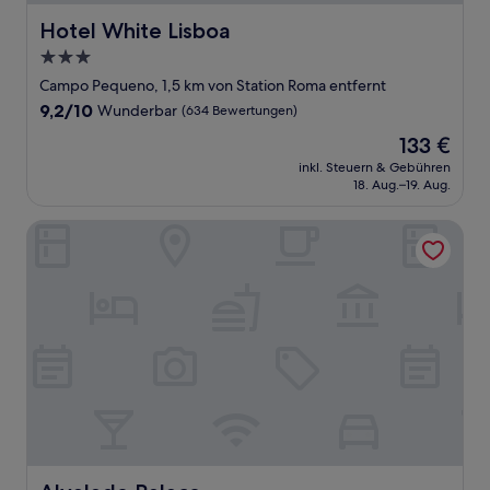
Hotel White Lisboa
Hotel White Lisboa
3.0-
Sterne-
Campo Pequeno, 1,5 km von Station Roma entfernt
Unterkunft
9.2
9,2/10
Wunderbar
(634 Bewertungen)
von
Der
133 €
10,
Preis
Wunderbar,
inkl. Steuern & Gebühren
beträgt
18. Aug.–19. Aug.
(634
133 €
Bewertungen)
Alvalade Palace
Alvalade Palace