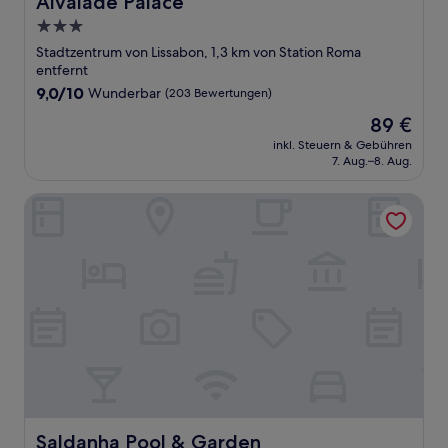
Alvalade Palace
3.0-
Sterne-
Stadtzentrum von Lissabon, 1,3 km von Station Roma
Unterkunft
entfernt
9.0
9,0/10
Wunderbar
(203 Bewertungen)
von
Der
89 €
10,
Preis
Wunderbar,
inkl. Steuern & Gebühren
beträgt
7. Aug.–8. Aug.
(203
89 €
Bewertungen)
Saldanha Pool & Garden
Saldanha Pool & Garden
Saldanha Pool & Garden