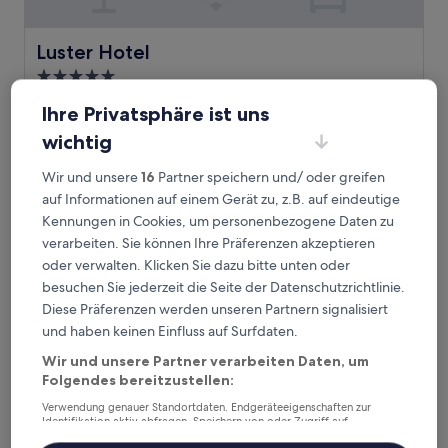
Luster Hotel
Luster Hotel
5.0-
Sterne-
Stadtzentrum von Lissabon, 1,7 km von Station Roma
Ihre Privatsphäre ist uns
Unterkunft
entfernt
wichtig
9.6
9,6/10
Außergewöhnlich
(359 Bewertungen)
von
Der
142 €
10,
Wir und unsere
16
Partner speichern und/ oder greifen
Preis
Außergewöhnlich,
inkl. Steuern & Gebühren
auf Informationen auf einem Gerät zu, z.B. auf eindeutige
beträgt
23. Aug.–24. Aug.
(359
Kennungen in Cookies, um personenbezogene Daten zu
142 €
Bewertungen)
verarbeiten. Sie können Ihre Präferenzen akzeptieren
Chalet D Ávila Guest House
oder verwalten. Klicken Sie dazu bitte unten oder
besuchen Sie jederzeit die Seite der Datenschutzrichtlinie.
Diese Präferenzen werden unseren Partnern signalisiert
und haben keinen Einfluss auf Surfdaten.
Wir und unsere Partner verarbeiten Daten, um
Folgendes bereitzustellen:
Verwendung genauer Standortdaten. Endgeräteeigenschaften zur
Identifikation aktiv abfragen. Speichern von oder Zugriff auf
Informationen auf einem Endgerät. Personalisierte Werbung und