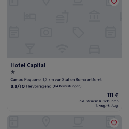
Hotel Capital
Hotel Capital
1.0-
Stern-
Campo Pequeno, 1,2 km von Station Roma entfernt
Unterkunft
8.8
8,8/10
Hervorragend
(114 Bewertungen)
von
Der
111 €
10,
Preis
Hervorragend,
inkl. Steuern & Gebühren
beträgt
7. Aug.–8. Aug.
(114
111 €
Bewertungen)
VIP Inn Berna Hotel