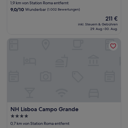
Sterne-
1,9 km von Station Roma entfernt
Unterkunft
9.0
9,0/10
Wunderbar
(1.002 Bewertungen)
von
Der
211 €
10,
Preis
Wunderbar,
inkl. Steuern & Gebühren
beträgt
29. Aug.–30. Aug.
(1.002
211 €
Bewertungen)
NH Lisboa Campo Grande
NH Lisboa Campo Grande
NH Lisboa Campo Grande
4.0-
Sterne-
0,7 km von Station Roma entfernt