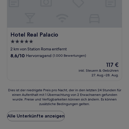
Hotel Real Palacio
Hotel Real Palacio
5.0-
Sterne-
2 km von Station Roma entfernt
Unterkunft
8.6
8,6/10
Hervorragend
(1.000 Bewertungen)
von
Der
117 €
10,
Preis
Hervorragend,
inkl. Steuern & Gebühren
beträgt
27. Aug.–28. Aug.
(1.000
117 €
Bewertungen)
Dies
Dies ist der niedrigste Preis pro Nacht, der in den letzten 24 Stunden für
einen Aufenthalt mit 1 Übernachtung von 2 Erwachsenen gefunden
ist
wurde. Preise und Verfügbarkeiten können sich ändern. Es können
der
zusätzliche Bedingungen gelten.
niedrigste
Preis
Alle Unterkünfte anzeigen
pro
Nacht,
der