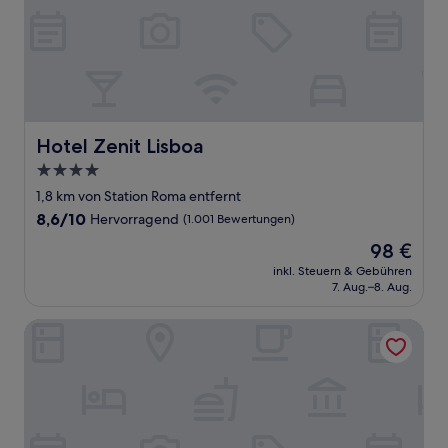
Hotel Zenit Lisboa
Hotel Zenit Lisboa
4.0-
Sterne-
1,8 km von Station Roma entfernt
Unterkunft
8.6
8,6/10
Hervorragend
(1.001 Bewertungen)
von
Der
98 €
10,
Preis
Hervorragend,
inkl. Steuern & Gebühren
beträgt
7. Aug.–8. Aug.
(1.001
98 €
Bewertungen)
Hotel Real Palacio