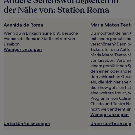
Andere Sehenswürdigkeiten in
der Nähe von: Station Roma
Avenida de Roma
Maria Matos Teatro
Wenn du in Einkaufslaune bist, besuche
Du möchtest deinen Auf
Avenida de Roma in Stadtzentrum von
mit einem gemütlichen
Lissabon.
verschönern? Dann beso
Weniger anzeigen
Tickets für eine Aufführ
Maria Matos Teatro Mun
von Lissabon. Verbring
einem gemütlichen Spa
den einen oder andere
den zahlreichen Geschä
ein, die sich hier anei
die Show gefallen hat u
eine weitere freust, wirf
Programm von Coliseu d
Chiado und Teatro Nacio
nicht weit entfernt sind
Weniger anzeigen
Unterkünfte anzeigen
Unterkünfte anzeige