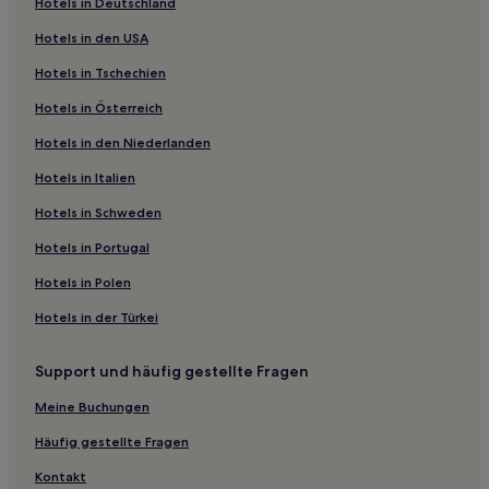
Hotels in Deutschland
4-Sterne-Hotels in Arroios
Hotels in den USA
Günstige in Penha de França
Hotels in Tschechien
Luxus in Anjos
Hotels in Österreich
Hotels mit Wellnessbereich nahe Coração de Jesus
Hotels in den Niederlanden
Haustierfreundliche nahe Coração de Jesus
Günstige in Olivais Sul
Hotels in Italien
Lgbtqia-Freundliche in Sintra
Hotels in Schweden
Golf in Sintra
Hotels in Portugal
Familien in Campolide
Hotels in Polen
Hotels mit Pool in Estoril
Hotels in der Türkei
Hotels mit inbegriffenem Frühstück in Estoril
Support und häufig gestellte Fragen
Luxus in Estoril
Familien in Estoril
Meine Buchungen
Hotels mit Wellnessbereich in Estoril
Häufig gestellte Fragen
Hotels mit Fitnessbereich in Estoril
Kontakt