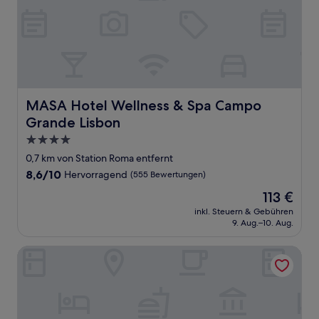
MASA Hotel Wellness & Spa Campo Grande Lisbon
MASA Hotel Wellness & Spa Campo
Grande Lisbon
4.0-
Sterne-
0,7 km von Station Roma entfernt
Unterkunft
8.6
8,6/10
Hervorragend
(555 Bewertungen)
von
Der
113 €
10,
Preis
Hervorragend,
inkl. Steuern & Gebühren
beträgt
9. Aug.–10. Aug.
(555
113 €
Bewertungen)
Hotel Zenit Lisboa