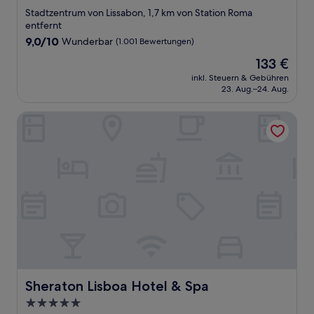
Sterne-
Stadtzentrum von Lissabon, 1,7 km von Station Roma
Unterkunft
entfernt
9.0
9,0/10
Wunderbar
(1.001 Bewertungen)
von
Der
133 €
10,
Preis
Wunderbar,
inkl. Steuern & Gebühren
beträgt
23. Aug.–24. Aug.
(1.001
133 €
Bewertungen)
Sheraton Lisboa Hotel & Spa
Sheraton Lisboa Hotel & Spa
Sheraton Lisboa Hotel & Spa
5.0-