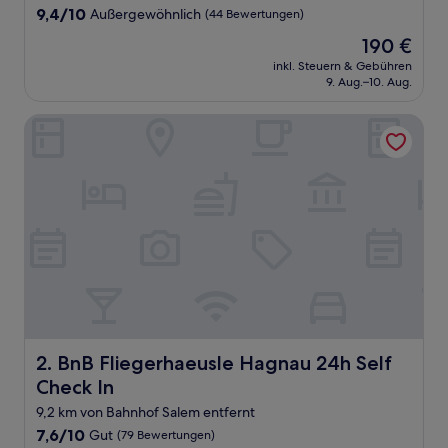
9.4
9,4/10
Außergewöhnlich
(44 Bewertungen)
von
Der
190 €
10,
Preis
Außergewöhnlich,
inkl. Steuern & Gebühren
beträgt
9. Aug.–10. Aug.
(44
190 €
Bewertungen)
BnB Fliegerhaeusle Hagnau 24h Self Check In
BnB Fliegerhaeusle Hagnau 24h Self Check In
2. BnB Fliegerhaeusle Hagnau 24h Self
Check In
9,2 km von Bahnhof Salem entfernt
7.6
7,6/10
Gut
(79 Bewertungen)