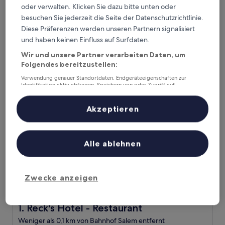
oder verwalten. Klicken Sie dazu bitte unten oder
entfernt. Gästebewertung: 8,6/10 — Hervorragend.
besuchen Sie jederzeit die Seite der Datenschutzrichtlinie.
Empfohlene Unterkünfte
Preis (aufsteigend)
Ent
Diese Präferenzen werden unseren Partnern signalisiert
Deine Ausgangsbasis nahe
und haben keinen Einfluss auf Surfdaten.
Wir und unsere Partner verarbeiten Daten, um
Bahnhof Salem
Folgendes bereitzustellen:
Verwendung genauer Standortdaten. Endgeräteeigenschaften zur
Identifikation aktiv abfragen. Speichern von oder Zugriff auf
Reck's Hotel - Restaurant
Informationen auf einem Endgerät. Personalisierte Werbung und
Inhalte, Messung von Werbeleistung und der Performance von Inhalten,
Zielgruppenforschung sowie Entwicklung und Verbesserung von
Akzeptieren
Angeboten.
Liste der Partner (Lieferanten)
Alle ablehnen
Zwecke anzeigen
Reck's Hotel - Restaurant
1. Reck's Hotel - Restaurant
Weniger als 0,1 km von Bahnhof Salem entfernt