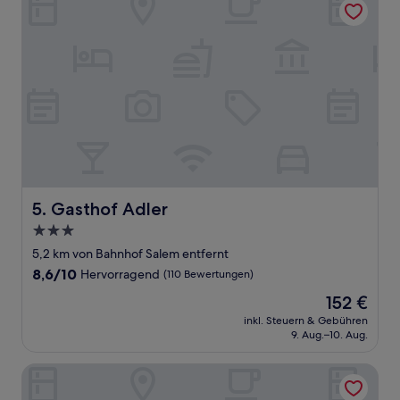
Gasthof Adler
5. Gasthof Adler
3.0-
Sterne-
5,2 km von Bahnhof Salem entfernt
Unterkunft
8.6
8,6/10
Hervorragend
(110 Bewertungen)
von
Der
152 €
10,
Preis
Hervorragend,
inkl. Steuern & Gebühren
beträgt
9. Aug.–10. Aug.
(110
152 €
Bewertungen)
Bodenseehotel Renn