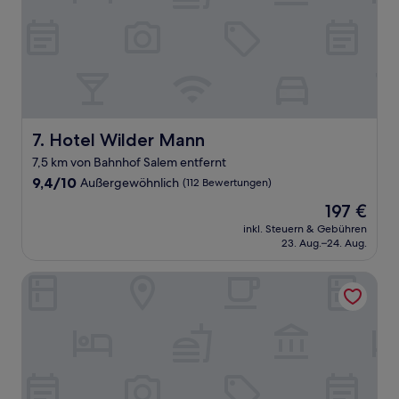
Hotel Wilder Mann
7. Hotel Wilder Mann
7,5 km von Bahnhof Salem entfernt
9.4
9,4/10
Außergewöhnlich
(112 Bewertungen)
von
Der
197 €
10,
Preis
Außergewöhnlich,
inkl. Steuern & Gebühren
beträgt
23. Aug.–24. Aug.
(112
197 €
Bewertungen)
Sternen Hotel & Restaurant