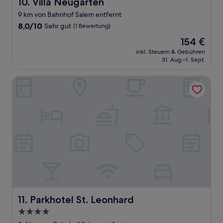
Villa Neugarten
10. Villa Neugarten
9 km von Bahnhof Salem entfernt
8.0
8,0/10
Sehr gut
(1 Bewertung)
von
Der
154 €
10,
Preis
Sehr
inkl. Steuern & Gebühren
beträgt
31. Aug.–1. Sept.
gut,
154 €
(1
Bewertung)
Parkhotel St. Leonhard
Parkhotel St. Leonhard
11. Parkhotel St. Leonhard
4.0-
Sterne-