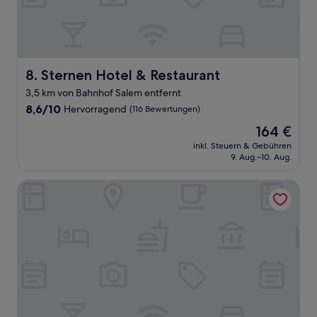
Sternen Hotel & Restaurant
8. Sternen Hotel & Restaurant
3,5 km von Bahnhof Salem entfernt
8.6
8,6/10
Hervorragend
(116 Bewertungen)
von
Der
164 €
10,
Preis
Hervorragend,
inkl. Steuern & Gebühren
beträgt
9. Aug.–10. Aug.
(116
164 €
Bewertungen)
Hotel Adler Ittendorf