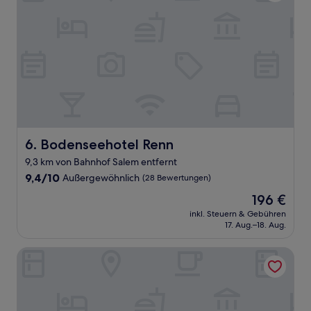
Bodenseehotel Renn
6. Bodenseehotel Renn
9,3 km von Bahnhof Salem entfernt
9.4
9,4/10
Außergewöhnlich
(28 Bewertungen)
von
Der
196 €
10,
Preis
Außergewöhnlich,
inkl. Steuern & Gebühren
beträgt
17. Aug.–18. Aug.
(28
196 €
Bewertungen)
Hotel Wilder Mann