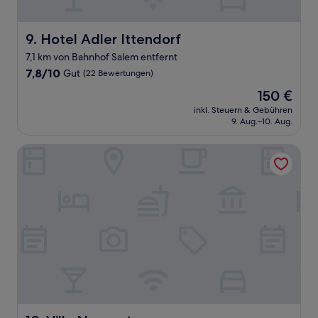
Hotel Adler Ittendorf
9. Hotel Adler Ittendorf
7,1 km von Bahnhof Salem entfernt
7.8
7,8/10
Gut
(22 Bewertungen)
von
Der
150 €
10,
Preis
Gut,
inkl. Steuern & Gebühren
beträgt
9. Aug.–10. Aug.
(22
150 €
Bewertungen)
Villa Neugarten