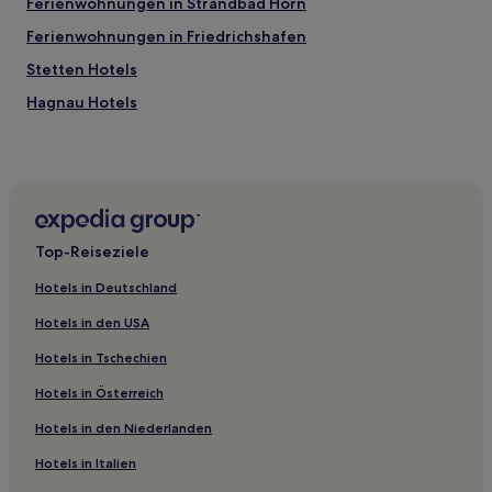
Ferienwohnungen in Strandbad Horn
Ferienwohnungen in Friedrichshafen
Stetten Hotels
Hagnau Hotels
Landkreis Ravensburg: Hotels
Bodenseekreis: Hotels
Hotels nahe Schwäbische-Alb-Oberschwaben-Weg
Hotels nahe Bahnhof Friedrichshafen Hafen
Top-Reiseziele
Berg Hotels
Hotels in Deutschland
Hotels nahe Universität Konstanz
Hotels in den USA
Reichenau Hotels
Hotels in Tschechien
Bermatingen Hotels
Hotels in Österreich
Hohenfels Hotels
Hotels in den Niederlanden
Schnetzenhausen Hotels
Hotels nahe Domprobstei
Hotels in Italien