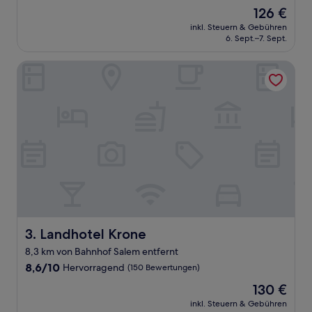
von
Der
126 €
10,
Preis
Gut,
inkl. Steuern & Gebühren
beträgt
6. Sept.–7. Sept.
(79
126 €
Bewertungen)
Landhotel Krone
Landhotel Krone
3. Landhotel Krone
8,3 km von Bahnhof Salem entfernt
8.6
8,6/10
Hervorragend
(150 Bewertungen)
von
Der
130 €
10,
Preis
Hervorragend,
inkl. Steuern & Gebühren