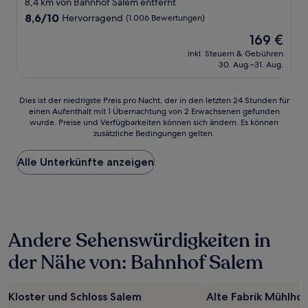
8,4 km von Bahnhof Salem entfernt
Unterkunft
8.6
8,6/10
Hervorragend
(1.006 Bewertungen)
von
Der
169 €
10,
Preis
Hervorragend,
inkl. Steuern & Gebühren
beträgt
30. Aug.–31. Aug.
(1.006
169 €
Bewertungen)
Dies
Dies ist der niedrigste Preis pro Nacht, der in den letzten 24 Stunden für
einen Aufenthalt mit 1 Übernachtung von 2 Erwachsenen gefunden
ist
wurde. Preise und Verfügbarkeiten können sich ändern. Es können
der
zusätzliche Bedingungen gelten.
niedrigste
Preis
Alle Unterkünfte anzeigen
pro
Nacht,
der
in
den
letzten
Andere Sehenswürdigkeiten in
24 Stunden
für
der Nähe von: Bahnhof Salem
einen
Aufenthalt
mit
Kloster und Schloss Salem
Alte Fabrik Mühlho
1 Übernachtung