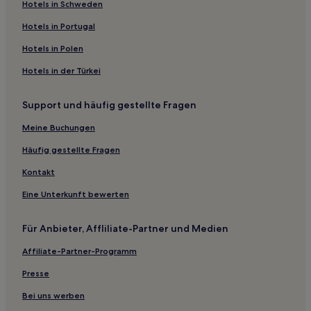
Hotels nahe Bahnhof Friedrichshafen Ost
Hotels in Schweden
Salem Hotels
Hotels in Portugal
Deggenhausertal Hotels
Hotels in Polen
Allensbach Hotels
Hotels in der Türkei
Hotels nahe Bahnhof Uhldingen-Mühlhofen
Support und häufig gestellte Fragen
Niederburg: Hotels
Hotels nahe Bahnhof Bermatingen-Ahausen
Meine Buchungen
Meersburg Hotels
Häufig gestellte Fragen
Königsbau Hotels
Kontakt
Konstanz Hotels
Eine Unterkunft bewerten
Hotels nahe Strandbad Horn
Für Anbieter, Affliliate-Partner und Medien
Hotels nahe Langenargen Hafen
Affiliate-Partner-Programm
Landkreis Konstanz: Hotels
Hotels nahe Bahnhof Überlingen-Nußdorf
Presse
Überlingen Hotels
Bei uns werben