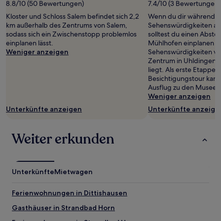
von
8.8/10 (50 Bewertungen)
7.4/10 (3 Bewertungen)
2 Erwachsenen
Kloster und Schloss Salem befindet sich 2,2
Wenn du dir während de
gefunden
km außerhalb des Zentrums von Salem,
Sehenswürdigkeiten an
wurde.
sodass sich ein Zwischenstopp problemlos
solltest du einen Abstec
Preise
einplanen lässt.
Mühlhofen einplanen – 
und
Weniger anzeigen
Sehenswürdigkeiten vor
Verfügbarkeiten
Zentrum in Uhldingen-
können
liegt. Als erste Etappe 
sich
Besichtigungstour kann
ändern.
Ausflug zu den Museen
Es
Weniger anzeigen
können
zusätzliche
Unterkünfte anzeigen
Unterkünfte anzeige
Bedingungen
gelten.
Weiter erkunden
Unterkünfte
Mietwagen
Ferienwohnungen in Dittishausen
Gasthäuser in Strandbad Horn