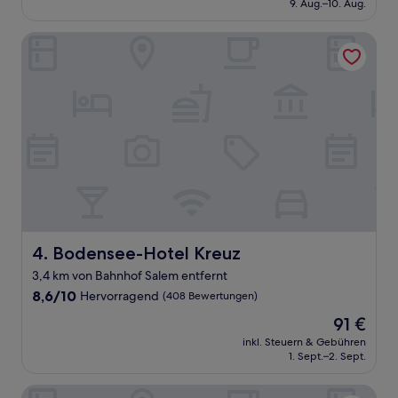
beträgt
9. Aug.–10. Aug.
(150
130 €
Bewertungen)
Bodensee-Hotel Kreuz
Bodensee-Hotel Kreuz
4. Bodensee-Hotel Kreuz
3,4 km von Bahnhof Salem entfernt
8.6
8,6/10
Hervorragend
(408 Bewertungen)
von
Der
91 €
10,
Preis
Hervorragend,
inkl. Steuern & Gebühren
beträgt
1. Sept.–2. Sept.
(408
91 €
Bewertungen)
Gasthof Adler