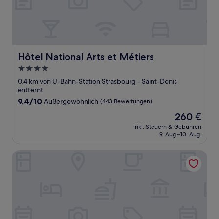
Hôtel National Arts et Métiers
Hôtel National Arts et Métiers
4.0-
Sterne-
0,4 km von U-Bahn-Station Strasbourg - Saint-Denis
Unterkunft
entfernt
9.4
9,4/10
Außergewöhnlich
(443 Bewertungen)
von
Der
260 €
10,
Preis
Außergewöhnlich,
inkl. Steuern & Gebühren
beträgt
9. Aug.–10. Aug.
(443
260 €
Bewertungen)
UNE AUTRE CHAMBRE