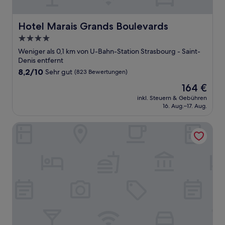
Hotel Marais Grands Boulevards
Hotel Marais Grands Boulevards
4.0-
Sterne-
Weniger als 0,1 km von U-Bahn-Station Strasbourg - Saint-
Unterkunft
Denis entfernt
8.2
8,2/10
Sehr gut
(823 Bewertungen)
von
Der
164 €
10,
Preis
Sehr
inkl. Steuern & Gebühren
beträgt
16. Aug.–17. Aug.
gut,
164 €
(823
Bewertungen)
Hotel Le Relais du Marais