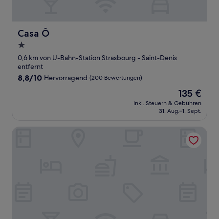
Casa Ô
Casa Ô
1.0-
Stern-
0,6 km von U-Bahn-Station Strasbourg - Saint-Denis
Unterkunft
entfernt
8.8
8,8/10
Hervorragend
(200 Bewertungen)
von
Der
135 €
10,
Preis
Hervorragend,
inkl. Steuern & Gebühren
beträgt
31. Aug.–1. Sept.
(200
135 €
Bewertungen)
Hôtel du Plat d'Etain