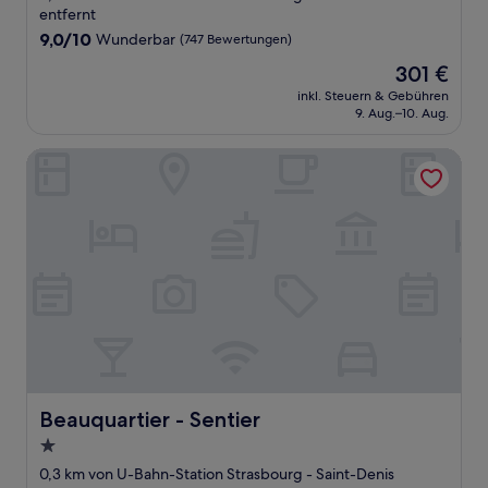
Unterkunft
entfernt
9.0
9,0/10
Wunderbar
(747 Bewertungen)
von
Der
301 €
10,
Preis
Wunderbar,
inkl. Steuern & Gebühren
beträgt
9. Aug.–10. Aug.
(747
301 €
Bewertungen)
Beauquartier - Sentier
Beauquartier - Sentier
Beauquartier - Sentier
1.0-
Stern-
0,3 km von U-Bahn-Station Strasbourg - Saint-Denis