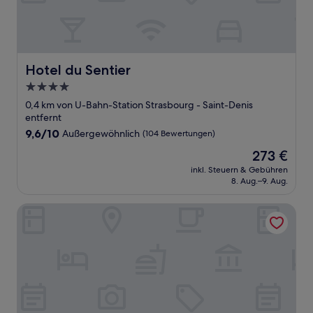
Hotel du Sentier
Hotel du Sentier
4.0-
Sterne-
0,4 km von U-Bahn-Station Strasbourg - Saint-Denis
Unterkunft
entfernt
9.6
9,6/10
Außergewöhnlich
(104 Bewertungen)
von
Der
273 €
10,
Preis
Außergewöhnlich,
inkl. Steuern & Gebühren
beträgt
8. Aug.–9. Aug.
(104
273 €
Bewertungen)
My Maison In Paris - Sentier