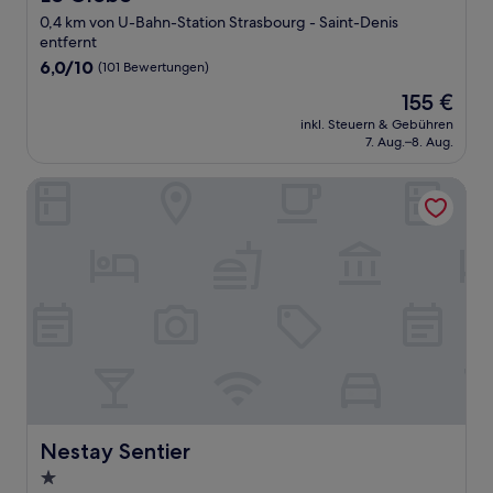
0,4 km von U-Bahn-Station Strasbourg - Saint-Denis
entfernt
6.0
6,0/10
(101 Bewertungen)
von
Der
155 €
10,
Preis
(101
inkl. Steuern & Gebühren
beträgt
7. Aug.–8. Aug.
Bewertungen)
155 €
Nestay Sentier
Nestay Sentier
Nestay Sentier
1.0-