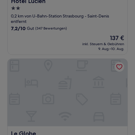
Hotel Lucien
Hotel Lucien
2.0-
Sterne-
0,2 km von U-Bahn-Station Strasbourg - Saint-Denis
Unterkunft
entfernt
7.2
7,2/10
Gut
(347 Bewertungen)
von
Der
137 €
10,
Preis
Gut,
inkl. Steuern & Gebühren
beträgt
9. Aug.–10. Aug.
(347
137 €
Bewertungen)
Le Globe
Le Globe
Le Globe