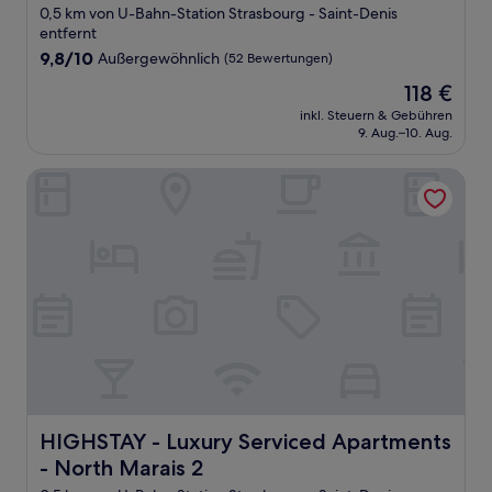
Stern-
0,5 km von U-Bahn-Station Strasbourg - Saint-Denis
Unterkunft
entfernt
9.8
9,8/10
Außergewöhnlich
(52 Bewertungen)
von
Der
118 €
10,
Preis
Außergewöhnlich,
inkl. Steuern & Gebühren
beträgt
9. Aug.–10. Aug.
(52
118 €
Bewertungen)
HIGHSTAY - Luxury Serviced Apartments - North Marais 2
HIGHSTAY - Luxury Serviced Apartments - North Marais 
HIGHSTAY - Luxury Serviced Apartments
- North Marais 2