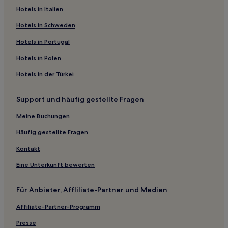
5-Sterne-Hotels in 4. Arrondissement
Hotels in Italien
Hotels nahe Kirche Saint Louis d'Antin
Hotels in Schweden
Hotels nahe U-Bahn-Station Blanche
Hotels in Portugal
Stadtzentrum von Paris: Hotels
Hotels in Polen
Hotels nahe U-Bahn-Station Gambetta
Hotels in der Türkei
Hotels nahe Metrostation Château Landon
Support und häufig gestellte Fragen
Hotels nahe Museum für Kunst und Geschichte des
Judentums
Meine Buchungen
Arts-Et-Métiers: Hotels
Häufig gestellte Fragen
Hotels nahe U-Bahn-Station Les Halles
Kontakt
Hotels nahe Gebäude der Guten Kinder
Eine Unterkunft bewerten
Quartier de l’Horloge: Hotels
Hotels nahe Jardins de Bercy
Für Anbieter, Affliliate-Partner und Medien
Hotels nahe Rue de Rivoli
Affiliate-Partner-Programm
Hotels nahe Marché aux Puces de Saint-Ouen
Presse