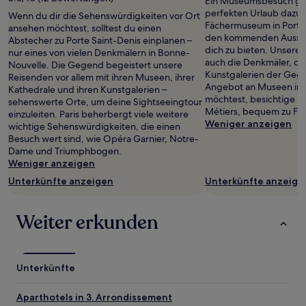
Ein Museumsbesuch geh
perfekten Urlaub dazu? D
Wenn du dir die Sehenswürdigkeiten vor Ort
Fächermuseum in Porte-
ansehen möchtest, solltest du einen
den kommenden Ausstel
Abstecher zu Porte Saint-Denis einplanen –
dich zu bieten. Unsere
nur eines von vielen Denkmälern in Bonne-
auch die Denkmäler, di
Nouvelle. Die Gegend begeistert unsere
Kunstgalerien der Geg
Reisenden vor allem mit ihren Museen, ihrer
Angebot an Museen in P
Kathedrale und ihren Kunstgalerien –
möchtest, besichtige M
sehenswerte Orte, um deine Sightseeingtour
Métiers, bequem zu Fuß
einzuleiten. Paris beherbergt viele weitere
Weniger anzeigen
wichtige Sehenswürdigkeiten, die einen
Besuch wert sind, wie Opéra Garnier, Notre-
Dame und Triumphbogen.
Weniger anzeigen
Unterkünfte anzeigen
Unterkünfte anzeige
Weiter erkunden
Unterkünfte
Aparthotels in 3. Arrondissement