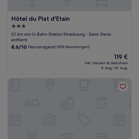
Hôtel du Plat d'Etain
Hôtel du Plat d'Etain
3.0-
Sterne-
0,1 km von U-Bahn-Station Strasbourg - Saint-Denis
Unterkunft
entfernt
8.6
8,6/10
Hervorragend
(858 Bewertungen)
von
Der
119 €
10,
Preis
Hervorragend,
inkl. Steuern & Gebühren
beträgt
9. Aug.–10. Aug.
(858
119 €
Bewertungen)
Hotel Marais Grands Boulevards