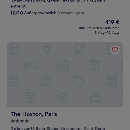
0,5 km von U-Bahn-Station Strasbourg - Saint-Denis
entfernt
10.0
10/10
Außergewöhnlich
(7 Bewertungen)
von
Der
419 €
10,
Preis
Außergewöhnlich,
inkl. Steuern & Gebühren
beträgt
9. Aug.–10. Aug.
(7
419 €
Bewertungen)
The Hoxton, Paris
The Hoxton, Paris
The Hoxton, Paris
4.0-
Sterne-
0,6 km von U-Bahn-Station Strasbourg - Saint-Denis