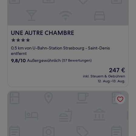
UNE AUTRE CHAMBRE
UNE AUTRE CHAMBRE
4.0-
Sterne-
0,5 km von U-Bahn-Station Strasbourg - Saint-Denis
Unterkunft
entfernt
9.8
9,8/10
Außergewöhnlich
(57 Bewertungen)
von
Der
247 €
10,
Preis
Außergewöhnlich,
inkl. Steuern & Gebühren
beträgt
12. Aug.–13. Aug.
(57
247 €
Bewertungen)
Hotel du Sentier