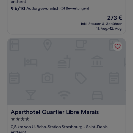
Unterkunft
entfernt
9.6
9,6/10
Außergewöhnlich
(51 Bewertungen)
von
Der
273 €
10,
Preis
Außergewöhnlich,
inkl. Steuern & Gebühren
beträgt
11. Aug.–12. Aug.
(51
273 €
Bewertungen)
Aparthotel Quartier Libre Marais
Aparthotel Quartier Libre Marais
Aparthotel Quartier Libre Marais
4.0-
Sterne-
0,5 km von U-Bahn-Station Strasbourg - Saint-Denis
Unterkunft
entfernt