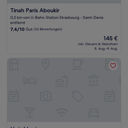
Tinah Paris Aboukir
Tinah Paris Aboukir
0,2 km von U-Bahn-Station Strasbourg - Saint-Denis
entfernt
7.4
7,4/10
Gut
(32 Bewertungen)
von
Der
145 €
10,
Preis
Gut,
inkl. Steuern & Gebühren
beträgt
8. Aug.–9. Aug.
(32
145 €
Bewertungen)
Hotel Lucien