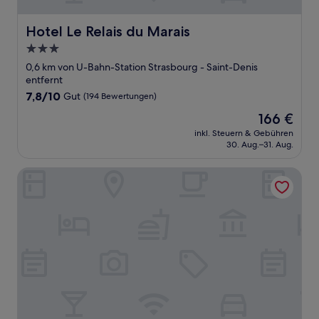
Hotel Le Relais du Marais
Hotel Le Relais du Marais
3.0-
Sterne-
0,6 km von U-Bahn-Station Strasbourg - Saint-Denis
Unterkunft
entfernt
7.8
7,8/10
Gut
(194 Bewertungen)
von
Der
166 €
10,
Preis
Gut,
inkl. Steuern & Gebühren
beträgt
30. Aug.–31. Aug.
(194
166 €
Bewertungen)
Tinah Paris Aboukir