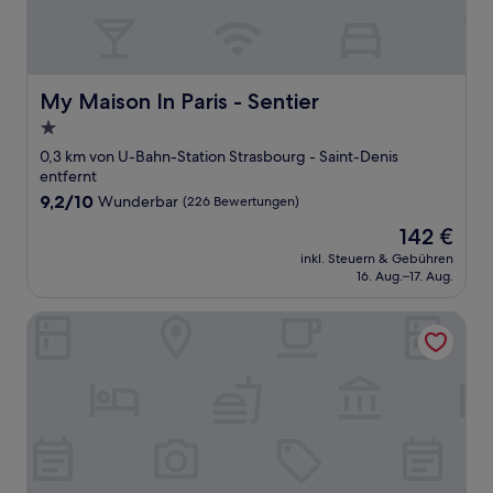
My Maison In Paris - Sentier
My Maison In Paris - Sentier
1.0-
Stern-
0,3 km von U-Bahn-Station Strasbourg - Saint-Denis
Unterkunft
entfernt
9.2
9,2/10
Wunderbar
(226 Bewertungen)
von
Der
142 €
10,
Preis
Wunderbar,
inkl. Steuern & Gebühren
beträgt
16. Aug.–17. Aug.
(226
142 €
Bewertungen)
Hôtel Edgar & Achille