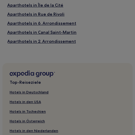
Aparthotels in Île de la Cité
Aparthotels in Rue de Rivoli
Aparthotels in 6. Arrondissement
Aparthotels in Canal Saint-Martin
Aparthotels in 2. Arrondissement
Aparthotels in 13. Arrondissement
3-Sterne-Hotels in 3. Arrondissement
2-Sterne-Hotels in 10. Arrondissement
4-Sterne-Hotels in Pigalle
Top-Reiseziele
2-Sterne-Hotels in Pigalle
Hotels in Deutschland
3-Sterne-Hotels in Rue de la Paix
Hotels in den USA
5-Sterne-Hotels in Les Bouquinistes de Paris
Hotels in Tschechien
3-Sterne-Hotels in Les Bouquinistes de Paris
Hotels in Österreich
3-Sterne-Hotels in 18. Arrondissement
Hotels in den Niederlanden
4-Sterne-Hotels in Avenue Montaigne