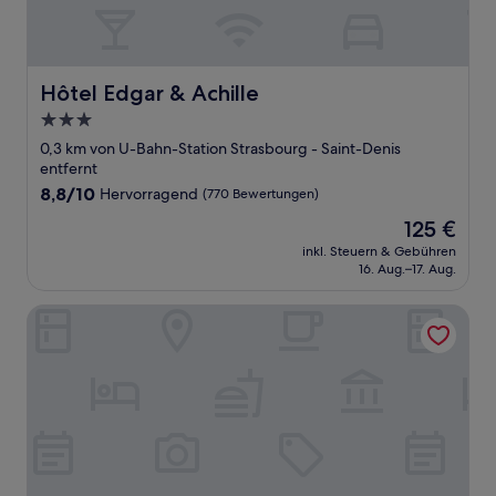
Hôtel Edgar & Achille
Hôtel Edgar & Achille
3.0-
Sterne-
0,3 km von U-Bahn-Station Strasbourg - Saint-Denis
Unterkunft
entfernt
8.8
8,8/10
Hervorragend
(770 Bewertungen)
von
Der
125 €
10,
Preis
Hervorragend,
inkl. Steuern & Gebühren
beträgt
16. Aug.–17. Aug.
(770
125 €
Bewertungen)
Solly Hôtel Paris