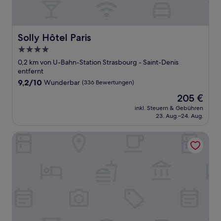
Solly Hôtel Paris
Solly Hôtel Paris
4.0-
Sterne-
0,2 km von U-Bahn-Station Strasbourg - Saint-Denis
Unterkunft
entfernt
9.2
9,2/10
Wunderbar
(336 Bewertungen)
von
Der
205 €
10,
Preis
Wunderbar,
inkl. Steuern & Gebühren
beträgt
23. Aug.–24. Aug.
(336
205 €
Bewertungen)
Casa Ô