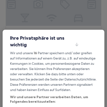
Hôtel Le 123 Sébastopol - Astotel
Hôtel Le 123 Sébastopol - Astotel
4.0-
Ihre Privatsphäre ist uns
Sterne-
0,2 km von U-Bahn-Station Strasbourg - Saint-Denis
wichtig
Unterkunft
entfernt
9.6
9,6/10
Wir und unsere
16
Partner speichern und/ oder greifen
Außergewöhnlich
(1.005 Bewertungen)
von
auf Informationen auf einem Gerät zu, z.B. auf eindeutige
Der
167 €
10,
Kennungen in Cookies, um personenbezogene Daten zu
Preis
Außergewöhnlich,
inkl. Steuern & Gebühren
beträgt
verarbeiten. Sie können Ihre Präferenzen akzeptieren
9. Aug.–10. Aug.
(1.005
167 €
oder verwalten. Klicken Sie dazu bitte unten oder
Bewertungen)
Hotel de Roubaix
besuchen Sie jederzeit die Seite der Datenschutzrichtlinie.
Diese Präferenzen werden unseren Partnern signalisiert
und haben keinen Einfluss auf Surfdaten.
Wir und unsere Partner verarbeiten Daten, um
Folgendes bereitzustellen: