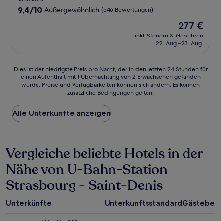
9.4
9,4/10
Außergewöhnlich
(546 Bewertungen)
von
Der
277 €
10,
Preis
Außergewöhnlich,
inkl. Steuern & Gebühren
beträgt
22. Aug.–23. Aug.
(546
277 €
Bewertungen)
Dies
Dies ist der niedrigste Preis pro Nacht, der in den letzten 24 Stunden für
einen Aufenthalt mit 1 Übernachtung von 2 Erwachsenen gefunden
ist
wurde. Preise und Verfügbarkeiten können sich ändern. Es können
der
zusätzliche Bedingungen gelten.
niedrigste
Preis
Alle Unterkünfte anzeigen
pro
Nacht,
der
in
Vergleiche beliebte Hotels in der
den
letzten
Nähe von U-Bahn-Station
24 Stunden
für
Strasbourg - Saint-Denis
einen
Aufenthalt
mit
Unterkünfte
Unterkunftsstandard
Gästebew
1 Übernachtung
von