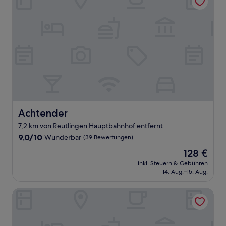
Achtender
Achtender
7,2 km von Reutlingen Hauptbahnhof entfernt
9.0
9,0/10
Wunderbar
(39 Bewertungen)
von
Der
128 €
10,
Preis
Wunderbar,
inkl. Steuern & Gebühren
beträgt
14. Aug.–15. Aug.
(39
128 €
Bewertungen)
Schwanen Boutique Hotel & Restaurant Metzingen