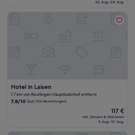
beträgt
23. Aug.–24. Aug.
gut,
89 €
(120
Bewertungen)
Hotel in Laisen
Hotel in Laisen
Hotel in Laisen
1,7 km von Reutlingen Hauptbahnhof entfernt
7.8
7,8/10
Gut
(106 Bewertungen)
von
Der
117 €
10,
Preis
Gut,
inkl. Steuern & Gebühren
beträgt
9. Aug.–10. Aug.
(106
117 €
Bewertungen)
Hotel Filderhof Reutlingen