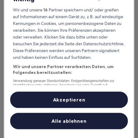
von
Der
129 €
10,
Wir und unsere
16
Partner speichern und/ oder greifen
Preis
Wunderbar,
inkl. Steuern & Gebühren
auf Informationen auf einem Gerät zu, z.B. auf eindeutige
beträgt
9. Aug.–10. Aug.
(171
129 €
Kennungen in Cookies, um personenbezogene Daten zu
Bewertungen)
verarbeiten. Sie können Ihre Präferenzen akzeptieren
City Hotel Fortuna
oder verwalten. Klicken Sie dazu bitte unten oder
besuchen Sie jederzeit die Seite der Datenschutzrichtlinie.
Diese Präferenzen werden unseren Partnern signalisiert
und haben keinen Einfluss auf Surfdaten.
Wir und unsere Partner verarbeiten Daten, um
Folgendes bereitzustellen:
Verwendung genauer Standortdaten. Endgeräteeigenschaften zur
Identifikation aktiv abfragen. Speichern von oder Zugriff auf
Informationen auf einem Endgerät. Personalisierte Werbung und
Inhalte, Messung von Werbeleistung und der Performance von Inhalten,
Zielgruppenforschung sowie Entwicklung und Verbesserung von
Akzeptieren
Angeboten.
City Hotel Fortuna
City Hotel Fortuna
Liste der Partner (Lieferanten)
4.0-
Sterne-
1,2 km von Reutlingen Hauptbahnhof entfernt
Alle ablehnen
Unterkunft
8.4
8,4/10
Sehr gut
(137 Bewertungen)
von
Der
148 €