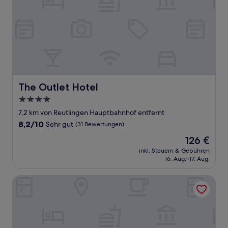
The Outlet Hotel
The Outlet Hotel
4.0-
Sterne-
7,2 km von Reutlingen Hauptbahnhof entfernt
Unterkunft
8.2
8,2/10
Sehr gut
(31 Bewertungen)
von
Der
126 €
10,
Preis
Sehr
inkl. Steuern & Gebühren
beträgt
16. Aug.–17. Aug.
gut,
126 €
(31
Bewertungen)
Hotel Garni Superior