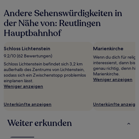
den
letzten
Andere Sehenswürdigkeiten in
24 Stunden
für
der Nähe von: Reutlingen
einen
Aufenthalt
Hauptbahnhof
mit
1 Übernachtung
von
Schloss Lichtenstein
Marienkirche
2 Erwachsenen
9.2/10 (62 Bewertungen)
gefunden
Wenn du dich für relig
wurde.
interessierst, dann bist
Schloss Lichtenstein befindet sich 3,2 km
Preise
genau richtig, denn hie
außerhalb des Zentrums von Lichtenstein,
und
Marienkirche.
sodass sich ein Zwischenstopp problemlos
Verfügbarkeiten
Weniger anzeigen
einplanen lässt.
können
Weniger anzeigen
sich
ändern.
Es
Unterkünfte anzeigen
Unterkünfte anzeige
können
zusätzliche
Bedingungen
Weiter erkunden
gelten.