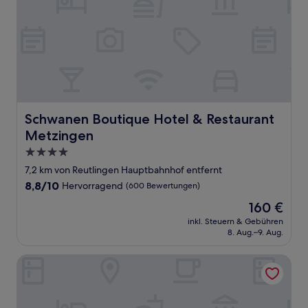
Schwanen Boutique Hotel & Restaurant Metzingen
Schwanen Boutique Hotel & Restaurant
Metzingen
4.0-
Sterne-
7,2 km von Reutlingen Hauptbahnhof entfernt
Unterkunft
8.8
8,8/10
Hervorragend
(600 Bewertungen)
von
Der
160 €
10,
Preis
Hervorragend,
inkl. Steuern & Gebühren
beträgt
8. Aug.–9. Aug.
(600
160 €
Bewertungen)
The Outlet Hotel