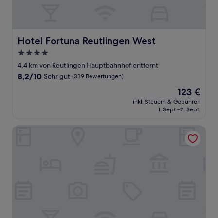
Hotel Fortuna Reutlingen West
Hotel Fortuna Reutlingen West
4.0-
Sterne-
4,4 km von Reutlingen Hauptbahnhof entfernt
Unterkunft
8.2
8,2/10
Sehr gut
(339 Bewertungen)
von
Der
123 €
10,
Preis
Sehr
inkl. Steuern & Gebühren
beträgt
1. Sept.–2. Sept.
gut,
123 €
(339
Bewertungen)
Hotel Residenz Luxury Apartments