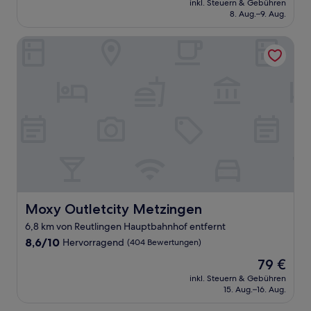
Sehr
inkl. Steuern & Gebühren
beträgt
8. Aug.–9. Aug.
gut,
111 €
(319
Bewertungen)
Moxy Outletcity Metzingen
Moxy Outletcity Metzingen
Moxy Outletcity Metzingen
6,8 km von Reutlingen Hauptbahnhof entfernt
8.6
8,6/10
Hervorragend
(404 Bewertungen)
von
Der
79 €
10,
Preis
Hervorragend,
inkl. Steuern & Gebühren
beträgt
15. Aug.–16. Aug.
(404
79 €
Bewertungen)