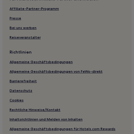
Ski in Baden-Württemberg
Affiliate-Partner-Programm
Hotels mit Wellnessbereich in Baden-Württemberg
Presse
Hotels mit Fitnessbereich in Baden-Württemberg
Bei uns werben
Haustierfreundliche in Reutlingen
Reiseveranstalter
Familien in Sindelfingen
Business nahe Königstraße
Richtlinien
Lgbtqia-Freundliche nahe Königstraße
Allgemeine Geschäftsbedingungen
Haustierfreundliche nahe Königstraße
Allgemeine Geschäftsbedingungen von FeWo-direkt
Haustierfreundliche in Ostfildern
Barrierefreiheit
Haustierfreundliche nahe Hammetweil
Datenschutz
Haustierfreundliche in Stuttgart
Cookies
Lgbtqia-Freundliche in Stuttgart
Rechtliche Hinweise/Kontakt
Familien in Stuttgart
Inhaltsrichtlinien und Melden von Inhalten
Ski in Bad Wildbad
Allgemeine Geschäftsbedingungen für Hotels.com Rewards
Haustierfreundliche in Regierungsbezirk Tübingen