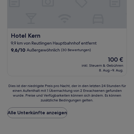
Hotel Kern
Hotel Kern
9,9 km von Reutlingen Hauptbahnhof entfernt
9.6
9,6/10
Außergewöhnlich
(30 Bewertungen)
von
Der
100 €
10,
Preis
Außergewöhnlich,
inkl. Steuern & Gebühren
beträgt
8. Aug.–9. Aug.
(30
100 €
Bewertungen)
Dies
Dies ist der niedrigste Preis pro Nacht, der in den letzten 24 Stunden für
einen Aufenthalt mit 1 Übernachtung von 2 Erwachsenen gefunden
ist
wurde. Preise und Verfügbarkeiten können sich ändern. Es können
der
zusätzliche Bedingungen gelten.
niedrigste
Preis
Alle Unterkünfte anzeigen
pro
Nacht,
der
in