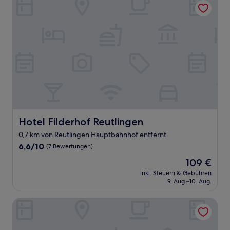
Hotel Filderhof Reutlingen
Hotel Filderhof Reutlingen
0,7 km von Reutlingen Hauptbahnhof entfernt
6.6
6,6/10
(7 Bewertungen)
von
Der
109 €
10,
Preis
(7
inkl. Steuern & Gebühren
beträgt
9. Aug.–10. Aug.
Bewertungen)
109 €
RiKu HOTEL Reutlingen