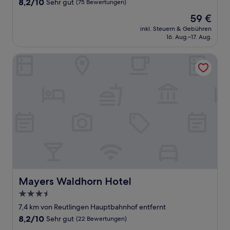
8.2
8,2/10
Sehr gut
(75 Bewertungen)
von
Der
59 €
10,
Preis
Sehr
inkl. Steuern & Gebühren
beträgt
16. Aug.–17. Aug.
gut,
59 €
(75
Bewertungen)
Mayers Waldhorn Hotel
Mayers Waldhorn Hotel
Mayers Waldhorn Hotel
3.5-
Sterne-
7,4 km von Reutlingen Hauptbahnhof entfernt
Unterkunft
8.2
8,2/10
Sehr gut
(22 Bewertungen)
von