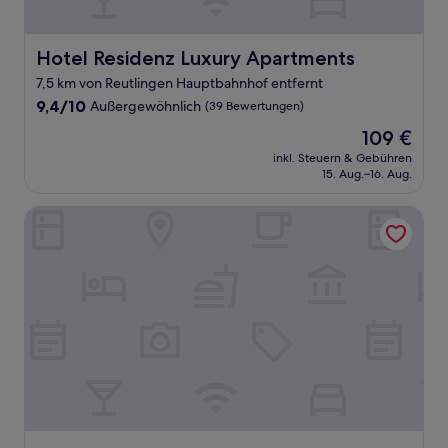
Hotel Residenz Luxury Apartments
Hotel Residenz Luxury Apartments
7,5 km von Reutlingen Hauptbahnhof entfernt
9.4
9,4/10
Außergewöhnlich
(39 Bewertungen)
von
Der
109 €
10,
Preis
Außergewöhnlich,
inkl. Steuern & Gebühren
beträgt
15. Aug.–16. Aug.
(39
109 €
Bewertungen)
Kitz Boutique Hotel & Restaurant