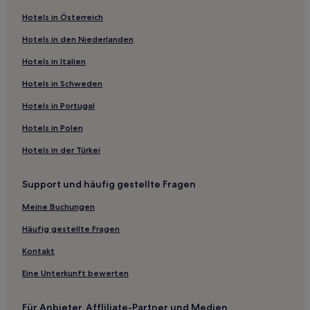
Familien nahe SI-Centrum Stuttgart
Hotels in Österreich
Hotels mit Pool nahe SI-Centrum Stuttgart
Hotels in den Niederlanden
Lgbtqia-Freundliche nahe SI-Centrum Stuttgart
Hotels mit Parkplatz in Landkreis Esslingen
Hotels in Italien
Familien in Tübingen
Hotels in Schweden
Haustierfreundliche in Tübingen
Hotels in Portugal
Hotels mit Parkplatz in Fellbach
Hotels in Polen
Hotels mit Pool in Baden-Württemberg
Hotels in der Türkei
Haustierfreundliche in Baden-Württemberg
Support und häufig gestellte Fragen
Hotels mit WLAN in Baden-Württemberg
Hotels mit inbegriffenem Frühstück in Baden-
Meine Buchungen
Württemberg
Häufig gestellte Fragen
Hotels mit Parkplatz in Baden-Württemberg
Kontakt
Familien in Baden-Württemberg
Eine Unterkunft bewerten
Business in Baden-Württemberg
Hotels mit Küchenzeile in Baden-Württemberg
Für Anbieter, Affliliate-Partner und Medien