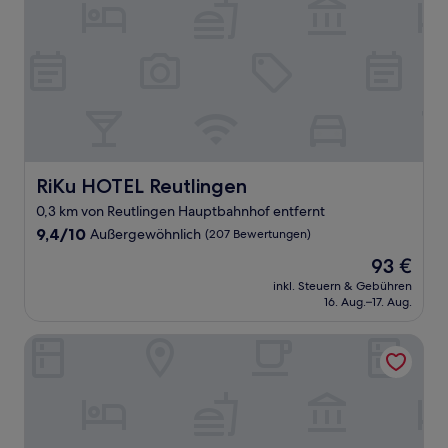
RiKu HOTEL Reutlingen
RiKu HOTEL Reutlingen
0,3 km von Reutlingen Hauptbahnhof entfernt
9.4
9,4/10
Außergewöhnlich
(207 Bewertungen)
von
Der
93 €
10,
Preis
Außergewöhnlich,
inkl. Steuern & Gebühren
beträgt
16. Aug.–17. Aug.
(207
93 €
Bewertungen)
DORMERO Hotel Reutlingen