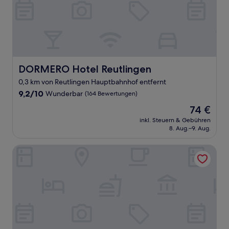
DORMERO Hotel Reutlingen
DORMERO Hotel Reutlingen
0,3 km von Reutlingen Hauptbahnhof entfernt
9.2
9,2/10
Wunderbar
(164 Bewertungen)
von
Der
74 €
10,
Preis
Wunderbar,
inkl. Steuern & Gebühren
beträgt
8. Aug.–9. Aug.
(164
74 €
Bewertungen)
Hotel Fortuna Reutlingen West