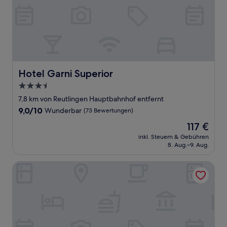
Hotel Garni Superior
Hotel Garni Superior
3.5-
Sterne-
7,8 km von Reutlingen Hauptbahnhof entfernt
Unterkunft
9.0
9,0/10
Wunderbar
(73 Bewertungen)
von
Der
117 €
10,
Preis
Wunderbar,
inkl. Steuern & Gebühren
beträgt
8. Aug.–9. Aug.
(73
117 €
Bewertungen)
Hotel Kern