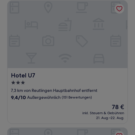
Hotel U7
Hotel U7
Hotel U7
3.0-
Sterne-
7,3 km von Reutlingen Hauptbahnhof entfernt
Unterkunft
9.4
9,4/10
Außergewöhnlich
(151 Bewertungen)
von
Der
78 €
10,
Preis
Außergewöhnlich,
inkl. Steuern & Gebühren
beträgt
21. Aug.–22. Aug.
(151
78 €
Bewertungen)
Achtender