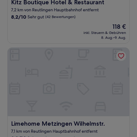
Kitz Boutique Hotel & Restaurant
Kitz Boutique Hotel & Restaurant
7,2 km von Reutlingen Hauptbahnhof entfernt
8.2
8,2/10
Sehr gut
(42 Bewertungen)
von
Der
118 €
10,
Preis
Sehr
inkl. Steuern & Gebühren
beträgt
8. Aug.–9. Aug.
gut,
118 €
(42
Bewertungen)
Limehome Metzingen Wilhelmstr.
Limehome Metzingen Wilhelmstr.
Limehome Metzingen Wilhelmstr.
7,1 km von Reutlingen Hauptbahnhof entfernt