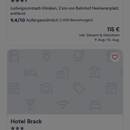
3.5-
Sterne-
Ludwigsvorstadt-Kliniken, 2 km von Bahnhof Heimeranplatz
Unterkunft
entfernt
9.4
9,4/10
Außergewöhnlich
(1.005 Bewertungen)
von
Der
115 €
10,
Preis
Außergewöhnlich,
inkl. Steuern & Gebühren
beträgt
9. Aug.–10. Aug.
(1.005
115 €
Bewertungen)
Hotel Brack
Hotel Brack
Hotel Brack
3.0-