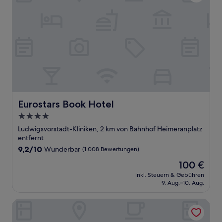
Eurostars Book Hotel
Eurostars Book Hotel
4.0-
Sterne-
Ludwigsvorstadt-Kliniken, 2 km von Bahnhof Heimeranplatz
Unterkunft
entfernt
9.2
9,2/10
Wunderbar
(1.008 Bewertungen)
von
Der
100 €
10,
Preis
Wunderbar,
inkl. Steuern & Gebühren
beträgt
9. Aug.–10. Aug.
(1.008
100 €
Bewertungen)
New Orly