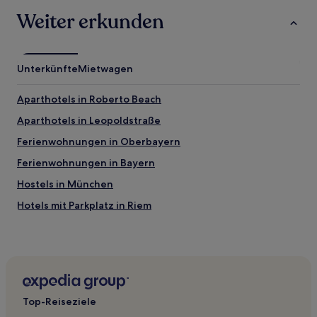
Bedingungen
Weiter erkunden
gelten.
Unterkünfte
Mietwagen
Aparthotels in Roberto Beach
Aparthotels in Leopoldstraße
Ferienwohnungen in Oberbayern
Ferienwohnungen in Bayern
Hostels in München
Hotels mit Parkplatz in Riem
Ski in Bayern
Business in Bayern
Hotels mit Fitnessbereich in Bayern
Hotels mit Parkplatz in Bayern
Top-Reiseziele
Hotels mit Pool in Bayern