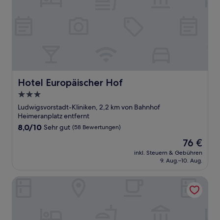
Hotel Europäischer Hof
Hotel Europäischer Hof
3.0-
Sterne-
Ludwigsvorstadt-Kliniken, 2,2 km von Bahnhof
Unterkunft
Heimeranplatz entfernt
8.0
8,0/10
Sehr gut
(58 Bewertungen)
von
Der
76 €
10,
Preis
Sehr
inkl. Steuern & Gebühren
beträgt
9. Aug.–10. Aug.
gut,
76 €
(58
Bewertungen)
Sure Hotel by Best Western Muenchen Hauptbahnhof