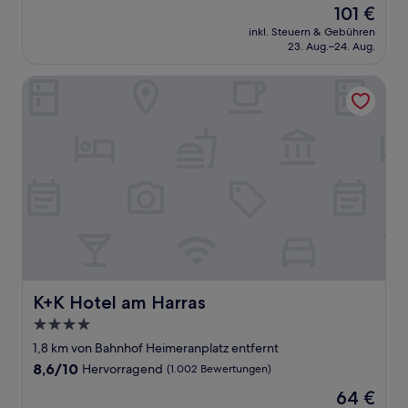
Der
101 €
10,
Preis
Wunderbar,
inkl. Steuern & Gebühren
beträgt
23. Aug.–24. Aug.
(1.010
101 €
Bewertungen)
K+K Hotel am Harras
K+K Hotel am Harras
K+K Hotel am Harras
4.0-
Sterne-
1,8 km von Bahnhof Heimeranplatz entfernt
Unterkunft
8.6
8,6/10
Hervorragend
(1.002 Bewertungen)
von
Der
64 €
10,