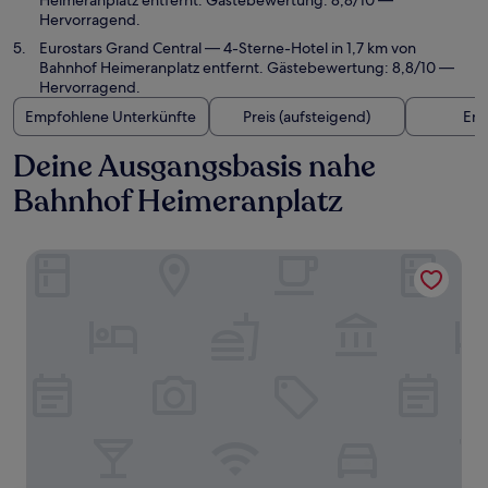
Heimeranplatz entfernt. Gästebewertung: 8,8/10 —
Hervorragend.
Eurostars Grand Central
— 4-Sterne-Hotel in 1,7 km von
Bahnhof Heimeranplatz entfernt. Gästebewertung: 8,8/10 —
Hervorragend.
Empfohlene Unterkünfte
Preis (aufsteigend)
Ent
Deine Ausgangsbasis nahe
Bahnhof Heimeranplatz
ibis Muenchen City West