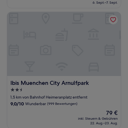
beträgt
6. Sept.–7. Sept.
(1.006
218 €
Bewertungen)
Ibis Muenchen City Arnulfpark
Ibis Muenchen City Arnulfpark
Ibis Muenchen City Arnulfpark
2.5-
Sterne-
1,5 km von Bahnhof Heimeranplatz entfernt
Unterkunft
9.0
9,0/10
Wunderbar
(999 Bewertungen)
von
Der
79 €
10,
Preis
Wunderbar,
inkl. Steuern & Gebühren
beträgt
22. Aug.–23. Aug.
(999
79 €