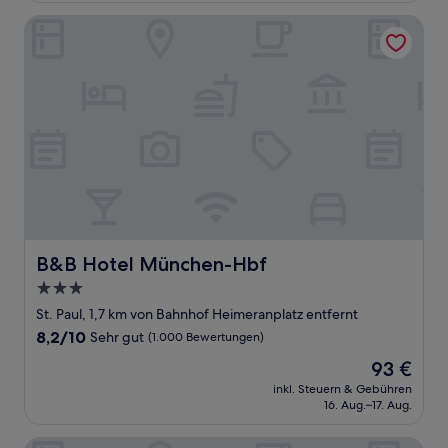
Bewertungen)
B&B Hotel München-Hbf
B&B Hotel München-Hbf
B&B Hotel München-Hbf
3.0-
Sterne-
St. Paul, 1,7 km von Bahnhof Heimeranplatz entfernt
Unterkunft
8.2
8,2/10
Sehr gut
(1.000 Bewertungen)
von
Der
93 €
10,
Preis
Sehr
inkl. Steuern & Gebühren
beträgt
16. Aug.–17. Aug.
gut,
93 €
(1.000
Bewertungen)
Hotel München City Center affiliated by Meliá