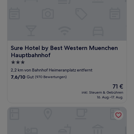
Sure Hotel by Best Western Muenchen Hauptbahnhof
Sure Hotel by Best Western Muenchen
Hauptbahnhof
3.0-
Sterne-
2,2 km von Bahnhof Heimeranplatz entfernt
Unterkunft
7.6
7,6/10
Gut
(970 Bewertungen)
von
Der
71 €
10,
Preis
Gut,
inkl. Steuern & Gebühren
beträgt
16. Aug.–17. Aug.
(970
71 €
Bewertungen)
Hotel Italia