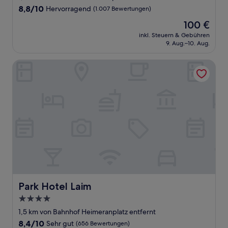
Unterkunft
8.8
8,8/10
Hervorragend
(1.007 Bewertungen)
von
Der
100 €
10,
Preis
Hervorragend,
inkl. Steuern & Gebühren
beträgt
9. Aug.–10. Aug.
(1.007
100 €
Bewertungen)
Park Hotel Laim
Park Hotel Laim
Park Hotel Laim
4.0-
Sterne-
1,5 km von Bahnhof Heimeranplatz entfernt
Unterkunft
8.4
8,4/10
Sehr gut
(656 Bewertungen)