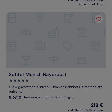
Hervorragend,
inkl. Steuern & Gebühren
beträgt
23. Aug.–24. Aug.
(887
90 €
Bewertungen)
Sofitel Munich Bayerpost
Sofitel Munich Bayerpost
Sofitel Munich Bayerpost
5.0-
Sterne-
Ludwigsvorstadt-Kliniken, 2 km von Bahnhof Heimeranplatz
Unterkunft
entfernt
8.6
8,6/10
Hervorragend
(1.006 Bewertungen)
von
Der
218 €
10,
Preis
Hervorragend,
inkl. Steuern & Gebühren