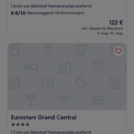
Sterne-
1,6 km von Bahnhof Heimeranplatz entfernt
Unterkunft
8.8
8,8/10
Hervorragend
(35 Bewertungen)
von
Der
122 €
10,
Preis
Hervorragend,
inkl. Steuern & Gebühren
beträgt
9. Aug.–10. Aug.
(35
122 €
Bewertungen)
Eurostars Grand Central
Eurostars Grand Central
Eurostars Grand Central
4.0-
Sterne-
1,7 km von Bahnhof Heimeranplatz entfernt