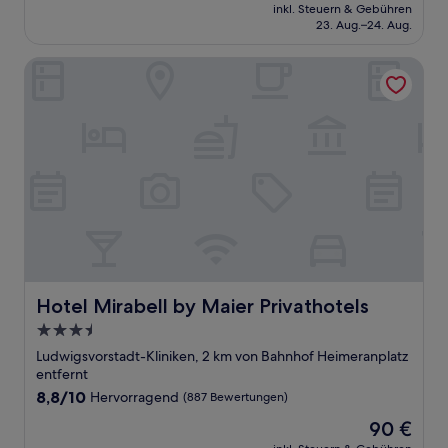
Preis
Hervorragend,
inkl. Steuern & Gebühren
beträgt
23. Aug.–24. Aug.
(1.002
64 €
Bewertungen)
Hotel Mirabell by Maier Privathotels
Hotel Mirabell by Maier Privathotels
Hotel Mirabell by Maier Privathotels
3.5-
Sterne-
Ludwigsvorstadt-Kliniken, 2 km von Bahnhof Heimeranplatz
Unterkunft
entfernt
8.8
8,8/10
Hervorragend
(887 Bewertungen)
von
Der
90 €
10,
Preis