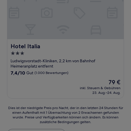
Hotel Italia
Hotel Italia
3.0-
Sterne-
Ludwigsvorstadt-Kliniken, 2,2 km von Bahnhof
Unterkunft
Heimeranplatz entfernt
7.4
7,4/10
Gut
(1.000 Bewertungen)
von
Der
79 €
10,
Preis
Gut,
inkl. Steuern & Gebühren
beträgt
23. Aug.–24. Aug.
(1.000
79 €
Bewertungen)
Dies
Dies ist der niedrigste Preis pro Nacht, der in den letzten 24 Stunden für
einen Aufenthalt mit 1 Übernachtung von 2 Erwachsenen gefunden
ist
wurde. Preise und Verfügbarkeiten können sich ändern. Es können
der
zusätzliche Bedingungen gelten.
niedrigste
Preis