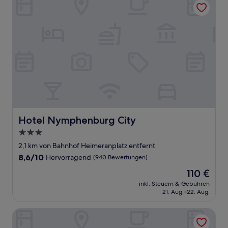
Hotel Nymphenburg City
Hotel Nymphenburg City
3.0-
Sterne-
2,1 km von Bahnhof Heimeranplatz entfernt
Unterkunft
8.6
8,6/10
Hervorragend
(940 Bewertungen)
von
Der
110 €
10,
Preis
Hervorragend,
inkl. Steuern & Gebühren
beträgt
21. Aug.–22. Aug.
(940
110 €
Bewertungen)
Eurostars Book Hotel