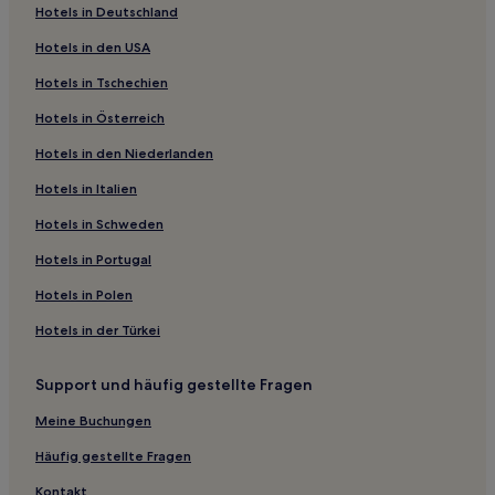
Hotels in Deutschland
Hotels mit Wellnessbereich in Bayern
Hotels in den USA
Hotels mit inbegriffenem Frühstück in Bayern
Hotels in Tschechien
Haustierfreundliche in Bayern
Hotels in Österreich
Familien in Bayern
Hotels in den Niederlanden
Hotels mit Küchenzeile in Bayern
Luxus nahe Roberto Beach
Hotels in Italien
Haustierfreundliche nahe Roberto Beach
Hotels in Schweden
Günstige nahe Roberto Beach
Hotels in Portugal
Familien nahe Roberto Beach
Hotels in Polen
Haustierfreundliche in Neuperlach
Hotels in der Türkei
Hotels mit Parkplatz in Neuperlach
Support und häufig gestellte Fragen
Hotels mit Parkplatz in Perlach
Haustierfreundliche in Dachau
Meine Buchungen
Familien in Schwanthalerhöhe
Häufig gestellte Fragen
Hotels mit Fitnessbereich in Schwanthalerhöhe
Kontakt