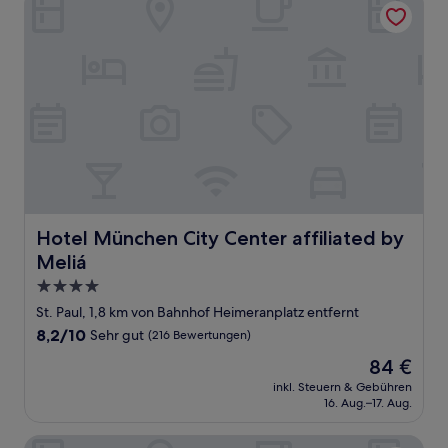
Hotel München City Center affiliated by Meliá
Hotel München City Center affiliated by
Meliá
4.0-
Sterne-
St. Paul, 1,8 km von Bahnhof Heimeranplatz entfernt
Unterkunft
8.2
8,2/10
Sehr gut
(216 Bewertungen)
von
Der
84 €
10,
Preis
Sehr
inkl. Steuern & Gebühren
beträgt
16. Aug.–17. Aug.
gut,
84 €
(216
Bewertungen)
Hotel Nymphenburg City