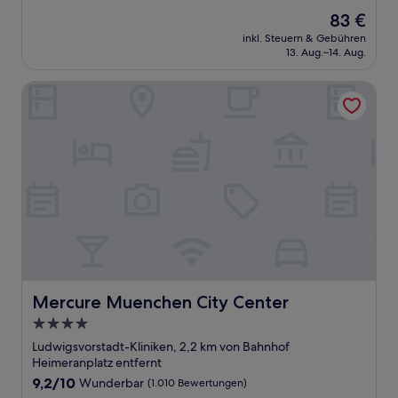
von
Der
83 €
10,
Preis
Sehr
inkl. Steuern & Gebühren
beträgt
13. Aug.–14. Aug.
gut,
83 €
(656
Bewertungen)
Mercure Muenchen City Center
Mercure Muenchen City Center
Mercure Muenchen City Center
4.0-
Sterne-
Ludwigsvorstadt-Kliniken, 2,2 km von Bahnhof
Unterkunft
Heimeranplatz entfernt
9.2
9,2/10
Wunderbar
(1.010 Bewertungen)
von