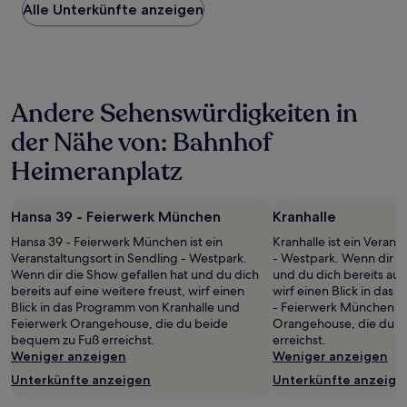
Alle Unterkünfte anzeigen
pro
Nacht,
der
in
den
letzten
Andere Sehenswürdigkeiten in
24 Stunden
für
der Nähe von: Bahnhof
einen
Aufenthalt
Heimeranplatz
mit
1 Übernachtung
von
Hansa 39 - Feierwerk München
Kranhalle
2 Erwachsenen
gefunden
Hansa 39 - Feierwerk München ist ein
Kranhalle ist ein Verans
wurde.
Veranstaltungsort in Sendling - Westpark.
- Westpark. Wenn dir d
Preise
Wenn dir die Show gefallen hat und du dich
und du dich bereits auf 
und
bereits auf eine weitere freust, wirf einen
wirf einen Blick in das
Verfügbarkeiten
Blick in das Programm von Kranhalle und
- Feierwerk München u
können
Feierwerk Orangehouse, die du beide
Orangehouse, die du b
sich
bequem zu Fuß erreichst.
erreichst.
ändern.
Weniger anzeigen
Weniger anzeigen
Es
Unterkünfte anzeigen
Unterkünfte anzeige
können
zusätzliche