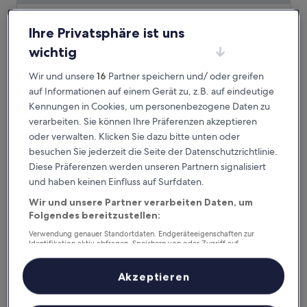
ibis Muenchen City West
ibis Muenchen City West
Ihre Privatsphäre ist uns
3.0-
wichtig
Sterne-
0,7 km von Bahnhof Heimeranplatz entfernt
Unterkunft
8.2
8,2/10
Sehr gut
(630 Bewertungen)
Wir und unsere
16
Partner speichern und/ oder greifen
von
Der
68 €
auf Informationen auf einem Gerät zu, z.B. auf eindeutige
10,
Preis
Sehr
Kennungen in Cookies, um personenbezogene Daten zu
inkl. Steuern & Gebühren
beträgt
6. Sept.–7. Sept.
gut,
verarbeiten. Sie können Ihre Präferenzen akzeptieren
68 €
(630
oder verwalten. Klicken Sie dazu bitte unten oder
Bewertungen)
Novotel München City Arnulfpark
besuchen Sie jederzeit die Seite der Datenschutzrichtlinie.
Diese Präferenzen werden unseren Partnern signalisiert
und haben keinen Einfluss auf Surfdaten.
Wir und unsere Partner verarbeiten Daten, um
Folgendes bereitzustellen:
Verwendung genauer Standortdaten. Endgeräteeigenschaften zur
Identifikation aktiv abfragen. Speichern von oder Zugriff auf
Informationen auf einem Endgerät. Personalisierte Werbung und
Inhalte, Messung von Werbeleistung und der Performance von Inhalten,
Zielgruppenforschung sowie Entwicklung und Verbesserung von
Akzeptieren
Angeboten.
Liste der Partner (Lieferanten)