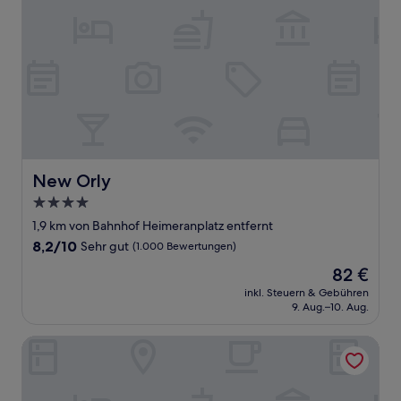
New Orly
New Orly
4.0-
Sterne-
1,9 km von Bahnhof Heimeranplatz entfernt
Unterkunft
8.2
8,2/10
Sehr gut
(1.000 Bewertungen)
von
Der
82 €
10,
Preis
Sehr
inkl. Steuern & Gebühren
beträgt
9. Aug.–10. Aug.
gut,
82 €
(1.000
Bewertungen)
Boutique Hotel Germania