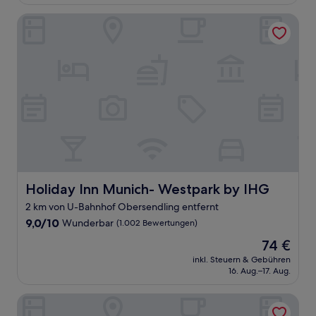
115 €
Bewertungen)
Holiday Inn Munich- Westpark by IHG
Holiday Inn Munich- Westpark by IHG
Holiday Inn Munich- Westpark by IHG
2 km von U-Bahnhof Obersendling entfernt
9.0
9,0/10
Wunderbar
(1.002 Bewertungen)
von
Der
74 €
10,
Preis
Wunderbar,
inkl. Steuern & Gebühren
beträgt
16. Aug.–17. Aug.
(1.002
74 €
Bewertungen)
GS Hotel