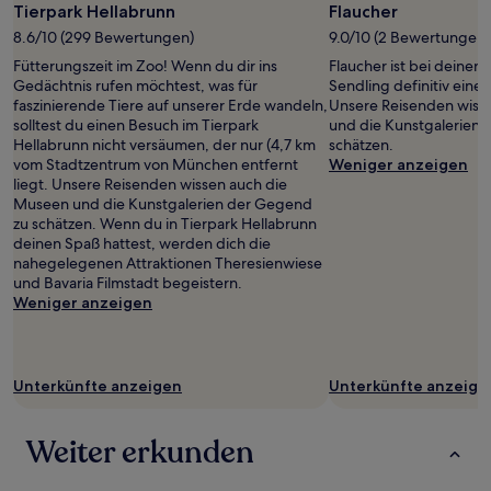
Tierpark Hellabrunn
Flaucher
Bedingungen
8.6/10 (299 Bewertungen)
9.0/10 (2 Bewertungen)
gelten.
Fütterungszeit im Zoo! Wenn du dir ins
Flaucher ist bei deinen
Gedächtnis rufen möchtest, was für
Sendling definitiv eine
faszinierende Tiere auf unserer Erde wandeln,
Unsere Reisenden wiss
solltest du einen Besuch im Tierpark
und die Kunstgalerien
Hellabrunn nicht versäumen, der nur (4,7 km
schätzen.
vom Stadtzentrum von München entfernt
Weniger anzeigen
liegt. Unsere Reisenden wissen auch die
Museen und die Kunstgalerien der Gegend
zu schätzen. Wenn du in Tierpark Hellabrunn
deinen Spaß hattest, werden dich die
nahegelegenen Attraktionen Theresienwiese
und Bavaria Filmstadt begeistern.
Weniger anzeigen
Unterkünfte anzeigen
Unterkünfte anzeige
Weiter erkunden