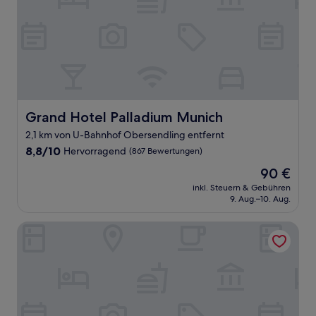
Grand Hotel Palladium Munich
Grand Hotel Palladium Munich
2,1 km von U-Bahnhof Obersendling entfernt
8.8
8,8/10
Hervorragend
(867 Bewertungen)
von
Der
90 €
10,
Preis
Hervorragend,
inkl. Steuern & Gebühren
beträgt
9. Aug.–10. Aug.
(867
90 €
Bewertungen)
Wetterstein Hotel