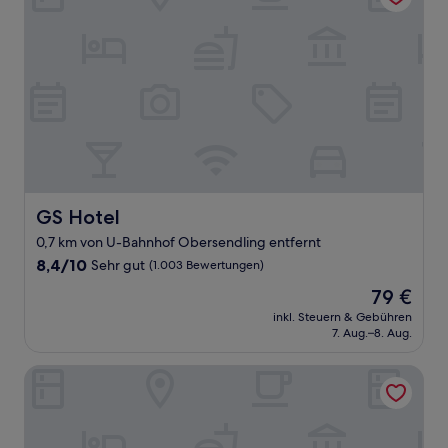
GS Hotel
GS Hotel
0,7 km von U-Bahnhof Obersendling entfernt
8.4
8,4/10
Sehr gut
(1.003 Bewertungen)
von
Der
79 €
10,
Preis
Sehr
inkl. Steuern & Gebühren
beträgt
7. Aug.–8. Aug.
gut,
79 €
(1.003
Bewertungen)
Grand Hotel Palladium Munich