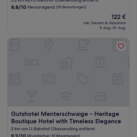
3,2 km von U-Bahnhof Obersendling entfernt
Unterkunft
8.8
8,8/10
Hervorragend
(35 Bewertungen)
von
Der
122 €
10,
Preis
Hervorragend,
inkl. Steuern & Gebühren
beträgt
9. Aug.–10. Aug.
(35
122 €
Bewertungen)
Gutshotel Menterschwaige – Heritage Boutique Hotel wit
Gutshotel Menterschwaige – Heritage Boutique Hotel wi
Gutshotel Menterschwaige – Heritage
Boutique Hotel with Timeless Elegance
2 km von U-Bahnhof Obersendling entfernt
9.2
9,2/10
Wunderbar
(15 Bewertungen)