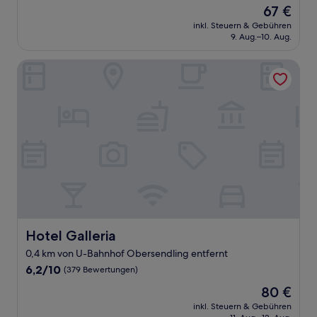
von
Der
67 €
10,
Preis
Sehr
inkl. Steuern & Gebühren
beträgt
9. Aug.–10. Aug.
gut,
67 €
(268
Bewertungen)
Hotel Galleria
Hotel Galleria
Hotel Galleria
0,4 km von U-Bahnhof Obersendling entfernt
6.2
6,2/10
(379 Bewertungen)
von
Der
80 €
10,
Preis
(379
inkl. Steuern & Gebühren
beträgt