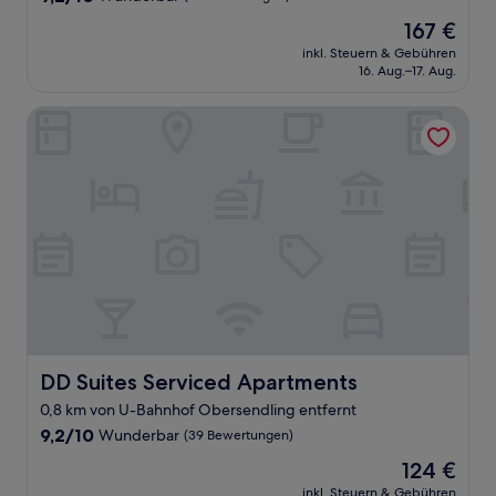
von
Der
167 €
10,
Preis
Wunderbar,
inkl. Steuern & Gebühren
beträgt
16. Aug.–17. Aug.
(15
167 €
Bewertungen)
DD Suites Serviced Apartments
DD Suites Serviced Apartments
DD Suites Serviced Apartments
0,8 km von U-Bahnhof Obersendling entfernt
9.2
9,2/10
Wunderbar
(39 Bewertungen)
von
Der
124 €
10,
Preis
Wunderbar,
inkl. Steuern & Gebühren