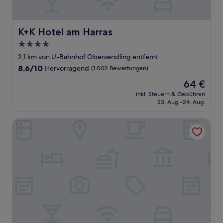
K+K Hotel am Harras
K+K Hotel am Harras
4.0-
Sterne-
2,1 km von U-Bahnhof Obersendling entfernt
Unterkunft
8.6
8,6/10
Hervorragend
(1.002 Bewertungen)
von
Der
64 €
10,
Preis
Hervorragend,
inkl. Steuern & Gebühren
beträgt
23. Aug.–24. Aug.
(1.002
64 €
Bewertungen)
Holiday Inn Munich - South by IHG