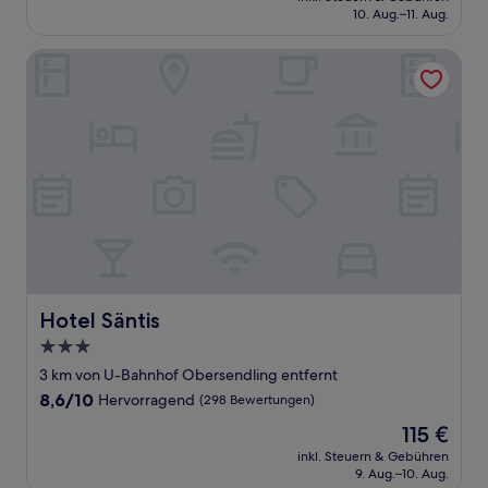
beträgt
10. Aug.–11. Aug.
(39
124 €
Bewertungen)
Hotel Säntis
Hotel Säntis
Hotel Säntis
3.0-
Sterne-
3 km von U-Bahnhof Obersendling entfernt
Unterkunft
8.6
8,6/10
Hervorragend
(298 Bewertungen)
von
Der
115 €
10,
Preis
Hervorragend,
inkl. Steuern & Gebühren
beträgt
9. Aug.–10. Aug.
(298