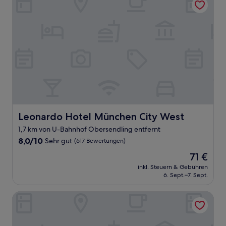
Leonardo Hotel München City West
Leonardo Hotel München City West
1,7 km von U-Bahnhof Obersendling entfernt
8.0
8,0/10
Sehr gut
(617 Bewertungen)
von
Der
71 €
10,
Preis
Sehr
inkl. Steuern & Gebühren
beträgt
6. Sept.–7. Sept.
gut,
71 €
(617
Bewertungen)
ACHAT Hotel München Süd