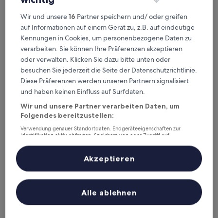
Wir und unsere
16
Partner speichern und/ oder greifen
auf Informationen auf einem Gerät zu, z.B. auf eindeutige
Kennungen in Cookies, um personenbezogene Daten zu
Leonardo Hotel Munich City South
Leonardo Hotel Munich City South
verarbeiten. Sie können Ihre Präferenzen akzeptieren
oder verwalten. Klicken Sie dazu bitte unten oder
0,7 km von U-Bahnhof Obersendling entfernt
besuchen Sie jederzeit die Seite der Datenschutzrichtlinie.
8.8
8,8/10
Hervorragend
(498 Bewertungen)
Diese Präferenzen werden unseren Partnern signalisiert
von
Der
62 €
10,
und haben keinen Einfluss auf Surfdaten.
Preis
Hervorragend,
inkl. Steuern & Gebühren
beträgt
Wir und unsere Partner verarbeiten Daten, um
16. Aug.–17. Aug.
(498
62 €
Folgendes bereitzustellen:
Bewertungen)
Premium by GS Hotel
Verwendung genauer Standortdaten. Endgeräteeigenschaften zur
Identifikation aktiv abfragen. Speichern von oder Zugriff auf
Informationen auf einem Endgerät. Personalisierte Werbung und
Inhalte, Messung von Werbeleistung und der Performance von Inhalten,
Zielgruppenforschung sowie Entwicklung und Verbesserung von
Akzeptieren
Angeboten.
Liste der Partner (Lieferanten)
Alle ablehnen