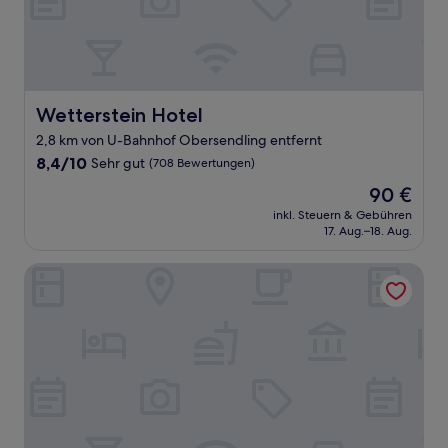
Wetterstein Hotel
Wetterstein Hotel
2,8 km von U-Bahnhof Obersendling entfernt
8.4
8,4/10
Sehr gut
(708 Bewertungen)
von
Der
90 €
10,
Preis
Sehr
inkl. Steuern & Gebühren
beträgt
17. Aug.–18. Aug.
gut,
90 €
(708
Bewertungen)
K+K Hotel am Harras