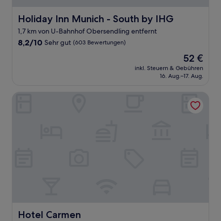
Holiday Inn Munich - South by IHG
Holiday Inn Munich - South by IHG
1,7 km von U-Bahnhof Obersendling entfernt
8.2
8,2/10
Sehr gut
(603 Bewertungen)
von
Der
52 €
10,
Preis
Sehr
inkl. Steuern & Gebühren
beträgt
16. Aug.–17. Aug.
gut,
52 €
(603
Bewertungen)
Hotel Carmen
Hotel Carmen
Hotel Carmen