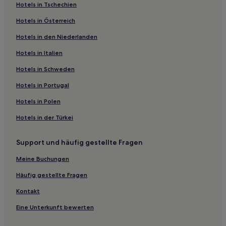
Hotels in Tschechien
Luxus nahe Roberto Beach
Hotels in Österreich
Haustierfreundliche nahe Roberto Beach
Hotels in den Niederlanden
Haustierfreundliche in Neuperlach
Hotels mit Parkplatz in Neuperlach
Hotels in Italien
Hotels mit Parkplatz in Perlach
Hotels in Schweden
Familien in Schwanthalerhöhe
Hotels in Portugal
Business in Schwanthalerhöhe
Hotels in Polen
Hotels mit Fitnessbereich in Schwanthalerhöhe
Hotels in der Türkei
Hotels mit Wellnessbereich nahe Leopoldstraße
Support und häufig gestellte Fragen
Lgbtqia-Freundliche nahe Leopoldstraße
Boutique- nahe Leopoldstraße
Meine Buchungen
Familien nahe Leopoldstraße
Häufig gestellte Fragen
Haustierfreundliche in Feldkirchen
Kontakt
Familien in Feldkirchen
Eine Unterkunft bewerten
Haustierfreundliche in Dornach