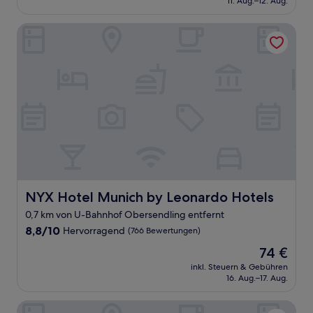
11. Aug.–12. Aug.
Bewertungen)
80 €
NYX Hotel Munich by Leonardo Hotels
NYX Hotel Munich by Leonardo Hotels
NYX Hotel Munich by Leonardo Hotels
0,7 km von U-Bahnhof Obersendling entfernt
8.8
8,8/10
Hervorragend
(766 Bewertungen)
von
Der
74 €
10,
Preis
Hervorragend,
inkl. Steuern & Gebühren
beträgt
16. Aug.–17. Aug.
(766
74 €
Bewertungen)
Leonardo Hotel München City West