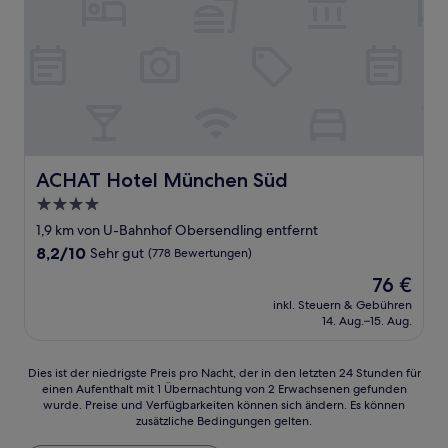
ACHAT Hotel München Süd
ACHAT Hotel München Süd
4.0-
Sterne-
1,9 km von U-Bahnhof Obersendling entfernt
Unterkunft
8.2
8,2/10
Sehr gut
(778 Bewertungen)
von
Der
76 €
10,
Preis
Sehr
inkl. Steuern & Gebühren
beträgt
14. Aug.–15. Aug.
gut,
76 €
(778
Bewertungen)
Dies
Dies ist der niedrigste Preis pro Nacht, der in den letzten 24 Stunden für
einen Aufenthalt mit 1 Übernachtung von 2 Erwachsenen gefunden
ist
wurde. Preise und Verfügbarkeiten können sich ändern. Es können
der
zusätzliche Bedingungen gelten.
niedrigste
Preis