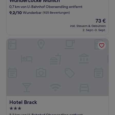
WunderLocke Munich
0,7 km von U-Bahnhof Obersendling entfernt
9.2
9,2/10
Wunderbar
(925 Bewertungen)
von
Der
73 €
10,
Preis
Wunderbar,
inkl. Steuern & Gebühren
beträgt
2. Sept.–3. Sept.
(925
73 €
Bewertungen)
Hotel Brack
Hotel Brack
Hotel Brack
3.0-
Sterne-