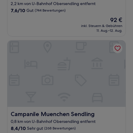
2,2 km von U-Bahnhof Obersendling entfernt
7.6
7,6/10
Gut
(744 Bewertungen)
von
Der
92 €
10,
Preis
Gut,
inkl. Steuern & Gebühren
beträgt
11. Aug.–12. Aug.
(744
92 €
Bewertungen)
Campanile Muenchen Sendling
Campanile Muenchen Sendling
Campanile Muenchen Sendling
0,8 km von U-Bahnhof Obersendling entfernt
8.4
8,4/10
Sehr gut
(268 Bewertungen)