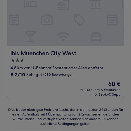
ibis Muenchen City West
ibis Muenchen City West
3.0-
Sterne-
4,8 km von U-Bahnhof Forstenrieder Allee entfernt
Unterkunft
8.2
8,2/10
Sehr gut
(630 Bewertungen)
von
Der
68 €
10,
Preis
Sehr
inkl. Steuern & Gebühren
beträgt
6. Sept.–7. Sept.
gut,
68 €
(630
Bewertungen)
Dies
Dies ist der niedrigste Preis pro Nacht, der in den letzten 24 Stunden für
einen Aufenthalt mit 1 Übernachtung von 2 Erwachsenen gefunden
ist
wurde. Preise und Verfügbarkeiten können sich ändern. Es können
der
zusätzliche Bedingungen gelten.
niedrigste
Preis