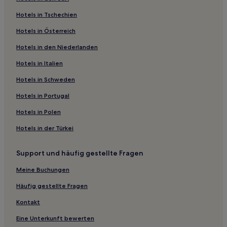
Hotels nahe S-Bahn-Station Karlsplatz
Hotels in Tschechien
Thalkirchen: Hotels
Hotels in Österreich
Neupasing: Hotels
Hotels in den Niederlanden
Hotels nahe Straßenbahnhaltestelle Holbeinstraße
Hotels nahe Haltestelle Großhadern
Hotels in Italien
Alte Kaserne: Hotels
Hotels in Schweden
Hotels nahe U-Bahnhof Giselastraße
Hotels in Portugal
Martinsried Hotels
Hotels in Polen
Lochham Hotels
Hotels in der Türkei
Hotels nahe Alter Südfriedhof
Support und häufig gestellte Fragen
Hotels nahe U-Bahnhof Holzapfelkreuth
München Hotels
Meine Buchungen
Hotels nahe U-Bahnhof Olympiazentrum
Häufig gestellte Fragen
Hotels nahe Straßenbahnhaltestelle Tegernseer
Kontakt
Landstraße
Eine Unterkunft bewerten
Hotels nahe S-Bahnhof Stockdorf