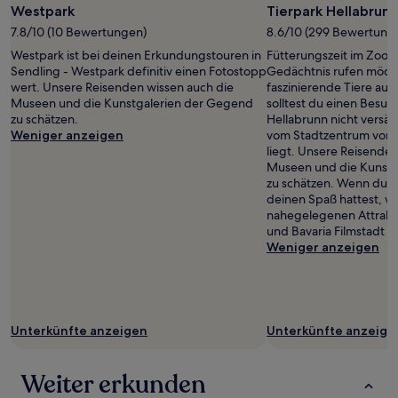
zusätzliche
Westpark
Tierpark Hellabrunn
Bedingungen
7.8/10 (10 Bewertungen)
8.6/10 (299 Bewertung
gelten.
Westpark ist bei deinen Erkundungstouren in
Fütterungszeit im Zoo! 
Sendling - Westpark definitiv einen Fotostopp
Gedächtnis rufen möcht
wert. Unsere Reisenden wissen auch die
faszinierende Tiere auf
Museen und die Kunstgalerien der Gegend
solltest du einen Besuc
zu schätzen.
Hellabrunn nicht versäu
Weniger anzeigen
vom Stadtzentrum von 
liegt. Unsere Reisenden
Museen und die Kunstg
zu schätzen. Wenn du i
deinen Spaß hattest, w
nahegelegenen Attrakt
und Bavaria Filmstadt b
Weniger anzeigen
Unterkünfte anzeigen
Unterkünfte anzeige
Weiter erkunden