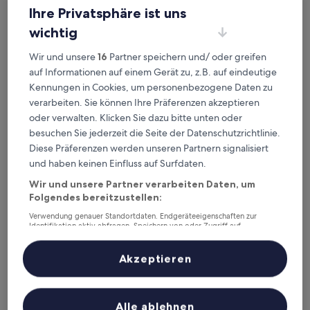
Grand Hotel Palladium Munich
— Liegt in 0,9 km von U-Bahnhof
Ihre Privatsphäre ist uns
Forstenrieder Allee entfernt. Gästebewertung: 8,8/10 —
Hervorragend.
wichtig
WunderLocke Munich
— Liegt in 2,3 km von U-Bahnhof
Wir und unsere
16
Partner speichern und/ oder greifen
Forstenrieder Allee entfernt. Gästebewertung: 9,2/10 —
Wunderbar.
auf Informationen auf einem Gerät zu, z.B. auf eindeutige
Kennungen in Cookies, um personenbezogene Daten zu
KING's HOTEL Center Superior
— Liegt in 7 km von U-Bahnhof
Forstenrieder Allee entfernt. Gästebewertung: 9,4/10 —
verarbeiten. Sie können Ihre Präferenzen akzeptieren
Außergewöhnlich.
oder verwalten. Klicken Sie dazu bitte unten oder
besuchen Sie jederzeit die Seite der Datenschutzrichtlinie.
Empfohlene Unterkünfte
Preis (aufsteigend)
Ent
Diese Präferenzen werden unseren Partnern signalisiert
Deine Ausgangsbasis nahe U-
und haben keinen Einfluss auf Surfdaten.
Bahnhof Forstenrieder Allee
Wir und unsere Partner verarbeiten Daten, um
Folgendes bereitzustellen:
Verwendung genauer Standortdaten. Endgeräteeigenschaften zur
ACHAT Hotel München Süd
Identifikation aktiv abfragen. Speichern von oder Zugriff auf
Informationen auf einem Endgerät. Personalisierte Werbung und
Inhalte, Messung von Werbeleistung und der Performance von Inhalten,
Zielgruppenforschung sowie Entwicklung und Verbesserung von
Akzeptieren
Angeboten.
Liste der Partner (Lieferanten)
Alle ablehnen