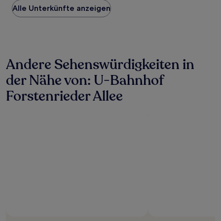
Alle Unterkünfte anzeigen
pro
Nacht,
der
in
den
letzten
Andere Sehenswürdigkeiten in
24 Stunden
für
der Nähe von: U-Bahnhof
einen
Aufenthalt
Forstenrieder Allee
mit
1 Übernachtung
von
2 Erwachsenen
gefunden
wurde.
Preise
und
Verfügbarkeiten
können
sich
ändern.
Es
können