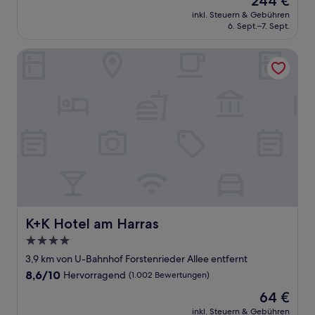
244 €
10,
Preis
Außergewöhnlich,
inkl. Steuern & Gebühren
beträgt
6. Sept.–7. Sept.
(1.398
244 €
Bewertungen)
K+K Hotel am Harras
K+K Hotel am Harras
K+K Hotel am Harras
4.0-
Sterne-
3,9 km von U-Bahnhof Forstenrieder Allee entfernt
Unterkunft
8.6
8,6/10
Hervorragend
(1.002 Bewertungen)
von
Der
64 €
10,
Preis
Hervorragend,
inkl. Steuern & Gebühren