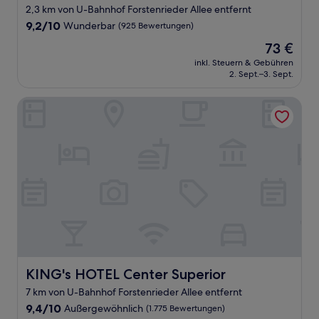
2,3 km von U-Bahnhof Forstenrieder Allee entfernt
9.2
9,2/10
Wunderbar
(925 Bewertungen)
von
Der
73 €
10,
Preis
Wunderbar,
inkl. Steuern & Gebühren
beträgt
2. Sept.–3. Sept.
(925
73 €
Bewertungen)
KING's HOTEL Center Superior
KING's HOTEL Center Superior
KING's HOTEL Center Superior
7 km von U-Bahnhof Forstenrieder Allee entfernt
9.4
9,4/10
Außergewöhnlich
(1.775 Bewertungen)