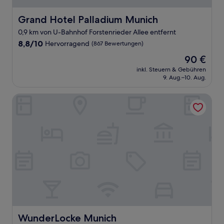
Grand Hotel Palladium Munich
Grand Hotel Palladium Munich
0,9 km von U-Bahnhof Forstenrieder Allee entfernt
8.8
8,8/10
Hervorragend
(867 Bewertungen)
von
Der
90 €
10,
Preis
Hervorragend,
inkl. Steuern & Gebühren
beträgt
9. Aug.–10. Aug.
(867
90 €
Bewertungen)
WunderLocke Munich
WunderLocke Munich
WunderLocke Munich