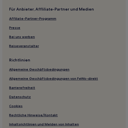
Bayern: Hotels
Für Anbieter, Affliliate-Partner und Medien
Hotels nahe Straßenbahnhaltestelle Lohensteinstraße
Affiliate-Partner-Programm
Hotels nahe Theatinerkirche
Presse
Arnulfpark: Hotels
Bei uns werben
Hotels nahe Straßenbahnhaltestelle Stadtwerke München
Reiseveranstalter
Landkreis Rosenheim: Hotels
Oberbayern: Hotels
Richtlinien
Hotels mit Parkplatz in Riem
Allgemeine Geschäftsbedingungen
Familien in Bayern
Allgemeine Geschäftsbedingungen von FeWo-direkt
Hotels mit Wellnessbereich in Bayern
Barrierefreiheit
Haustierfreundliche in Bayern
Datenschutz
Hotels mit Pool in Bayern
Cookies
Hotels mit Fitnessbereich in Bayern
Rechtliche Hinweise/Kontakt
Hotels mit Parkplatz in Bayern
Inhaltsrichtlinien und Melden von Inhalten
Business in Bayern