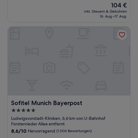
von
Der
104 €
10,
Preis
Außergewöhnlich,
inkl. Steuern & Gebühren
beträgt
16. Aug.–17. Aug.
(1.775
104 €
Bewertungen)
Sofitel Munich Bayerpost
Sofitel Munich Bayerpost
Sofitel Munich Bayerpost
5.0-
Sterne-
Ludwigsvorstadt-Kliniken, 6,6 km von U-Bahnhof
Unterkunft
Forstenrieder Allee entfernt
8.6
8,6/10
Hervorragend
(1.006 Bewertungen)
von