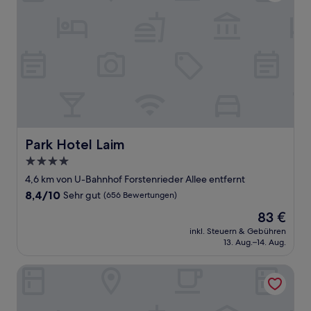
Park Hotel Laim
Park Hotel Laim
4.0-
Sterne-
4,6 km von U-Bahnhof Forstenrieder Allee entfernt
Unterkunft
8.4
8,4/10
Sehr gut
(656 Bewertungen)
von
Der
83 €
10,
Preis
Sehr
inkl. Steuern & Gebühren
beträgt
13. Aug.–14. Aug.
gut,
83 €
(656
Bewertungen)
ibis Muenchen City West