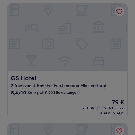
GS Hotel
GS Hotel
GS Hotel
2,6 km von U-Bahnhof Forstenrieder Allee entfernt
8.4
8,4/10
Sehr gut
(1.003 Bewertungen)
von
Der
79 €
10,
Preis
Sehr
inkl. Steuern & Gebühren
beträgt
8. Aug.–9. Aug.
gut,
79 €
(1.003
Bewertungen)
Park Hotel Laim