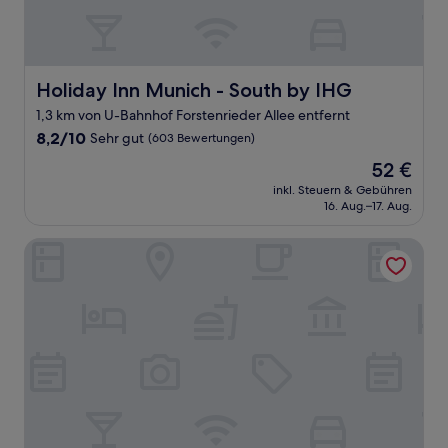
Holiday Inn Munich - South by IHG
Holiday Inn Munich - South by IHG
1,3 km von U-Bahnhof Forstenrieder Allee entfernt
8.2
8,2/10
Sehr gut
(603 Bewertungen)
von
Der
52 €
10,
Preis
Sehr
inkl. Steuern & Gebühren
beträgt
16. Aug.–17. Aug.
gut,
52 €
(603
Bewertungen)
Grand Hotel Palladium Munich