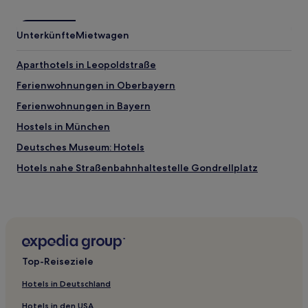
Unterkünfte
Mietwagen
Aparthotels in Leopoldstraße
Ferienwohnungen in Oberbayern
Ferienwohnungen in Bayern
Hostels in München
Deutsches Museum: Hotels
Hotels nahe Straßenbahnhaltestelle Gondrellplatz
Hotels nahe U-Bahnhof Westpark
Hotels nahe U-Bahnhof Poccistraße
Hotels nahe S-Bahnhof Lochham
Neuhausen-Nymphenburg: Hotels
Top-Reiseziele
Haidhausen-Nord: Hotels
Hotels in Deutschland
Hotels nahe Straßenbahnhaltestelle Herzogstraße
Hotels in den USA