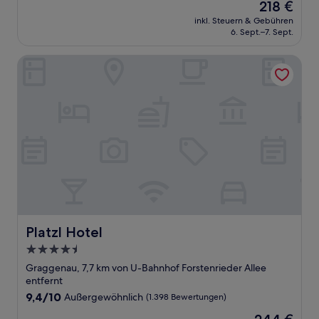
Der
218 €
10,
Preis
Hervorragend,
inkl. Steuern & Gebühren
beträgt
6. Sept.–7. Sept.
(1.006
218 €
Bewertungen)
Platzl Hotel
Platzl Hotel
Platzl Hotel
4.5-
Sterne-
Graggenau, 7,7 km von U-Bahnhof Forstenrieder Allee
Unterkunft
entfernt
9.4
9,4/10
Außergewöhnlich
(1.398 Bewertungen)
von
Der