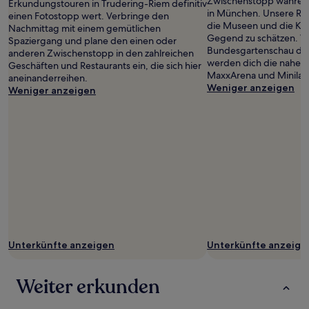
Zwischenstopp während
Erkundungstouren in Trudering-Riem definitiv
in München. Unsere Re
einen Fotostopp wert. Verbringe den
die Museen und die Kun
Nachmittag mit einem gemütlichen
Gegend zu schätzen. W
Spaziergang und plane den einen oder
Bundesgartenschau dei
anderen Zwischenstopp in den zahlreichen
werden dich die naheg
Geschäften und Restaurants ein, die sich hier
MaxxArena und Minilan
aneinanderreihen.
Weniger anzeigen
Weniger anzeigen
Unterkünfte anzeigen
Unterkünfte anzeige
Weiter erkunden