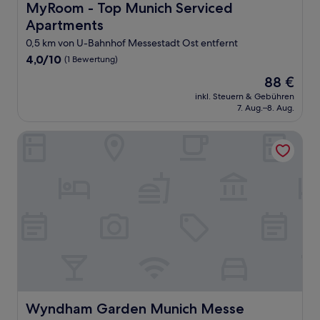
MyRoom - Top Munich Serviced Apartments
MyRoom - Top Munich Serviced
Apartments
0,5 km von U-Bahnhof Messestadt Ost entfernt
4.0
4,0/10
(1 Bewertung)
von
Der
88 €
10,
Preis
(1
inkl. Steuern & Gebühren
beträgt
7. Aug.–8. Aug.
Bewertung)
88 €
Wyndham Garden Munich Messe
Wyndham Garden Munich Messe
Wyndham Garden Munich Messe