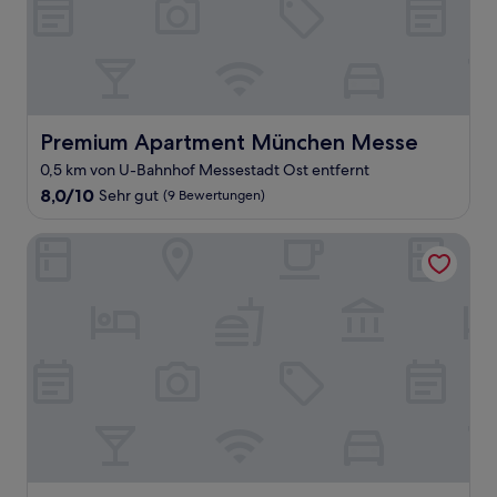
Premium Apartment München Messe
Premium Apartment München Messe
0,5 km von U-Bahnhof Messestadt Ost entfernt
8.0
8,0/10
Sehr gut
(9 Bewertungen)
von
10,
MyRoom - Top Munich Serviced Apartments
Sehr
gut,
(9
Bewertungen)