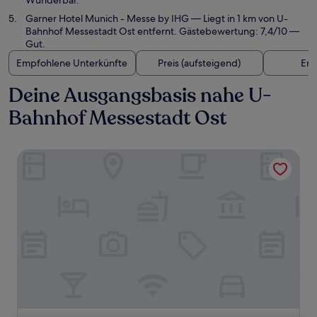
Wunderbar.
Garner Hotel Munich - Messe by IHG
— Liegt in 1 km von U-
Bahnhof Messestadt Ost entfernt. Gästebewertung: 7,4/10 —
Gut.
Empfohlene Unterkünfte
Preis (aufsteigend)
Ent
Deine Ausgangsbasis nahe U-
Bahnhof Messestadt Ost
Novotel Muenchen Messe