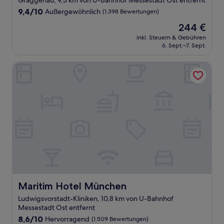
Graggenau, 9,3 km von U-Bahnhof Messestadt Ost entfernt
Unterkunft
9.4
9,4/10
Außergewöhnlich
(1.398 Bewertungen)
von
Der
244 €
10,
Preis
Außergewöhnlich,
inkl. Steuern & Gebühren
beträgt
6. Sept.–7. Sept.
(1.398
244 €
Bewertungen)
Maritim Hotel München
Maritim Hotel München
Maritim Hotel München
Ludwigsvorstadt-Kliniken, 10,8 km von U-Bahnhof
Messestadt Ost entfernt
8.6
8,6/10
Hervorragend
(1.509 Bewertungen)