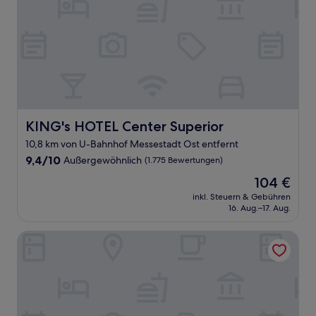
KING's HOTEL Center Superior
KING's HOTEL Center Superior
10,8 km von U-Bahnhof Messestadt Ost entfernt
9.4
9,4/10
Außergewöhnlich
(1.775 Bewertungen)
von
Der
104 €
10,
Preis
Außergewöhnlich,
inkl. Steuern & Gebühren
beträgt
16. Aug.–17. Aug.
(1.775
104 €
Bewertungen)
Premium Apartment München Messe