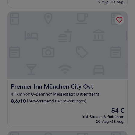
beträgt
9. Aug.–10. Aug.
gut,
64 €
(602
Bewertungen)
Premier Inn München City Ost
Premier Inn München City Ost
Premier Inn München City Ost
4,1 km von U-Bahnhof Messestadt Ost entfernt
8.6
8,6/10
Hervorragend
(149 Bewertungen)
von
Der
54 €
10,
Preis
Hervorragend,
inkl. Steuern & Gebühren
beträgt
20. Aug.–21. Aug.
(149
54 €
Bewertungen)
Ramada Encore by Wyndham Munich Messe