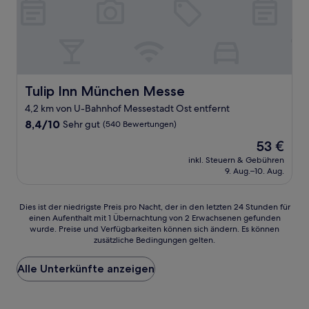
Tulip Inn München Messe
Tulip Inn München Messe
4,2 km von U-Bahnhof Messestadt Ost entfernt
8.4
8,4/10
Sehr gut
(540 Bewertungen)
von
Der
53 €
10,
Preis
Sehr
inkl. Steuern & Gebühren
beträgt
9. Aug.–10. Aug.
gut,
53 €
(540
Bewertungen)
Dies
Dies ist der niedrigste Preis pro Nacht, der in den letzten 24 Stunden für
einen Aufenthalt mit 1 Übernachtung von 2 Erwachsenen gefunden
ist
wurde. Preise und Verfügbarkeiten können sich ändern. Es können
der
zusätzliche Bedingungen gelten.
niedrigste
Preis
Alle Unterkünfte anzeigen
pro
Nacht,
der
in