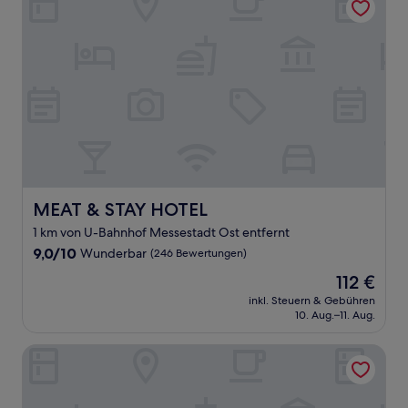
MEAT & STAY HOTEL
MEAT & STAY HOTEL
1 km von U-Bahnhof Messestadt Ost entfernt
9.0
9,0/10
Wunderbar
(246 Bewertungen)
von
Der
112 €
10,
Preis
Wunderbar,
inkl. Steuern & Gebühren
beträgt
10. Aug.–11. Aug.
(246
112 €
Bewertungen)
KING's HOTEL Center Superior