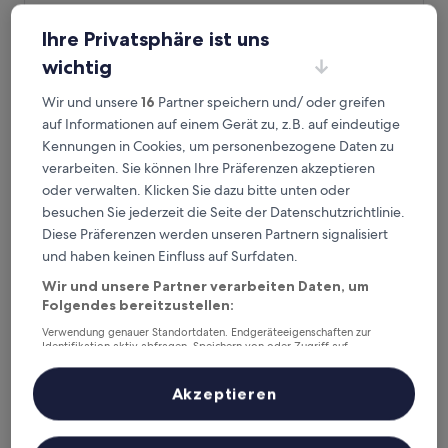
Novotel Muenchen Messe
Novotel Muenchen Messe
Ihre Privatsphäre ist uns
4.0-
Sterne-
0,9 km von U-Bahnhof Messestadt Ost entfernt
wichtig
Unterkunft
8.6
8,6/10
Hervorragend
(932 Bewertungen)
von
Wir und unsere
16
Partner speichern und/ oder greifen
Der
80 €
10,
auf Informationen auf einem Gerät zu, z.B. auf eindeutige
Preis
Hervorragend,
inkl. Steuern & Gebühren
Kennungen in Cookies, um personenbezogene Daten zu
beträgt
3. Sept.–4. Sept.
(932
80 €
verarbeiten. Sie können Ihre Präferenzen akzeptieren
Bewertungen)
oder verwalten. Klicken Sie dazu bitte unten oder
H2 Hotel München Messe
besuchen Sie jederzeit die Seite der Datenschutzrichtlinie.
Diese Präferenzen werden unseren Partnern signalisiert
und haben keinen Einfluss auf Surfdaten.
Wir und unsere Partner verarbeiten Daten, um
Folgendes bereitzustellen:
Verwendung genauer Standortdaten. Endgeräteeigenschaften zur
Identifikation aktiv abfragen. Speichern von oder Zugriff auf
Informationen auf einem Endgerät. Personalisierte Werbung und
Inhalte, Messung von Werbeleistung und der Performance von Inhalten,
Zielgruppenforschung sowie Entwicklung und Verbesserung von
Akzeptieren
Angeboten.
Liste der Partner (Lieferanten)
H2 Hotel München Messe
H2 Hotel München Messe