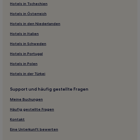
Hotels in Tschechien
Salmdorf Hotels
Hotels in Österreich
Hotels nahe S-Bahnhof Gronsdorf
Hotels in den Niederlanden
Hotels nahe Golf Center of Excellence
Hotels nahe Freizeitpark Neubiberg
Hotels in Italien
München Hotels
Hotels in Schweden
Hotels nahe Straßenbahnhaltestelle Schlösselgarten
Hotels in Portugal
Dornach Hotels
Hotels in Polen
Bayern: Hotels
Hotels in der Türkei
Hotels nahe Steinzimmer
Support und häufig gestellte Fragen
Haar Hotels
Unterbiberg Hotels
Meine Buchungen
Parkstadt: Hotels
Häufig gestellte Fragen
Hotels nahe Straßenbahnhaltestelle Domagkstraße
Kontakt
Landkreis Rosenheim: Hotels
Eine Unterkunft bewerten
Gronsdorf Hotels