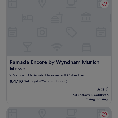
Ramada Encore by Wyndham Munich Messe
Ramada Encore by Wyndham Munich
Messe
2,6 km von U-Bahnhof Messestadt Ost entfernt
8.4
8,4/10
Sehr gut
(326 Bewertungen)
von
Der
50 €
10,
Preis
Sehr
inkl. Steuern & Gebühren
beträgt
9. Aug.–10. Aug.
gut,
50 €
(326
Bewertungen)
WunderLocke Munich