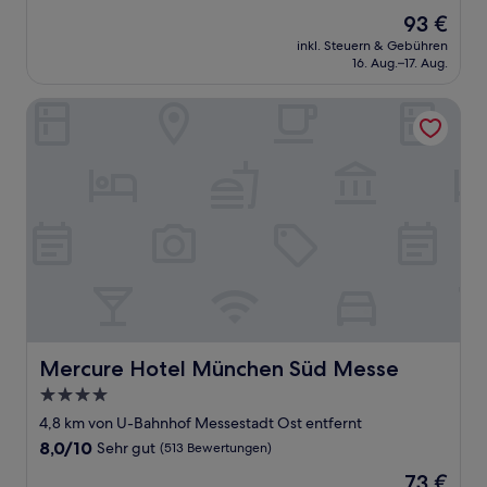
von
Der
93 €
10,
Preis
Hervorragend,
inkl. Steuern & Gebühren
beträgt
16. Aug.–17. Aug.
(1.509
93 €
Bewertungen)
Mercure Hotel München Süd Messe
Mercure Hotel München Süd Messe
Mercure Hotel München Süd Messe
4.0-
Sterne-
4,8 km von U-Bahnhof Messestadt Ost entfernt
Unterkunft
8.0
8,0/10
Sehr gut
(513 Bewertungen)
von
Der
73 €
10,