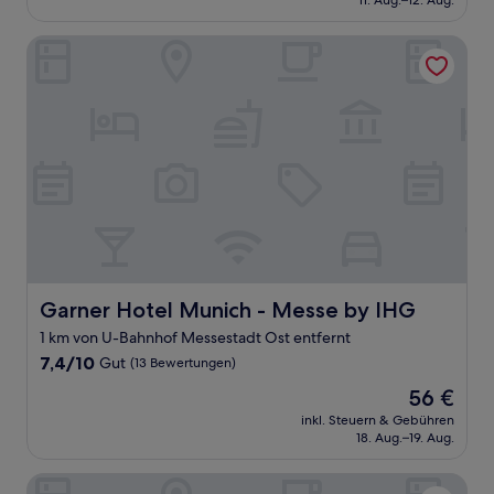
11. Aug.–12. Aug.
(226
72 €
Bewertungen)
Garner Hotel Munich - Messe by IHG
Garner Hotel Munich - Messe by IHG
Garner Hotel Munich - Messe by IHG
1 km von U-Bahnhof Messestadt Ost entfernt
7.4
7,4/10
Gut
(13 Bewertungen)
von
Der
56 €
10,
Preis
Gut,
inkl. Steuern & Gebühren
beträgt
18. Aug.–19. Aug.
(13
56 €
Bewertungen)
MEAT & STAY HOTEL