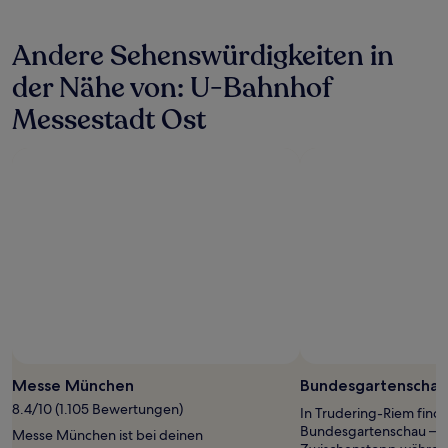
den
letzten
Andere Sehenswürdigkeiten in
24 Stunden
für
der Nähe von: U-Bahnhof
einen
Aufenthalt
Messestadt Ost
mit
1 Übernachtung
von
2 Erwachsenen
gefunden
wurde.
Preise
und
Verfügbarkeiten
können
sich
ändern.
Es
können
zusätzliche
Messe München
Bundesgartenschau
Bedingungen
8.4/10 (1.105 Bewertungen)
gelten.
In Trudering-Riem find
Bundesgartenschau – id
Messe München ist bei deinen