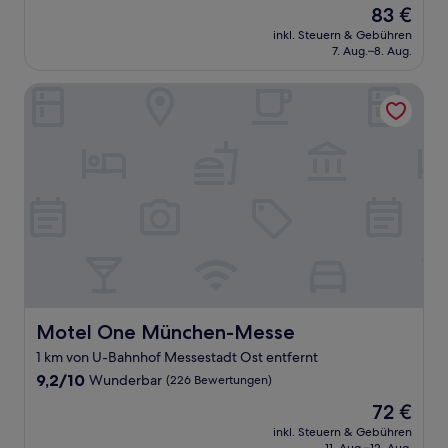
Der
83 €
10,
Preis
Hervorragend,
inkl. Steuern & Gebühren
beträgt
7. Aug.–8. Aug.
(1.008
83 €
Bewertungen)
Motel One München-Messe
Motel One München-Messe
Motel One München-Messe
1 km von U-Bahnhof Messestadt Ost entfernt
9.2
9,2/10
Wunderbar
(226 Bewertungen)
von
Der
72 €
10,
Preis
Wunderbar,
inkl. Steuern & Gebühren
beträgt