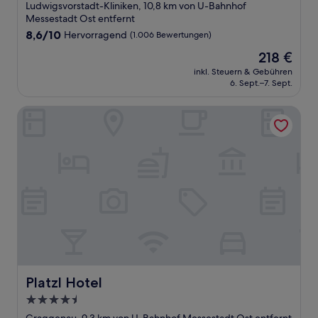
Sterne-
Ludwigsvorstadt-Kliniken, 10,8 km von U-Bahnhof
Unterkunft
Messestadt Ost entfernt
8.6
8,6/10
Hervorragend
(1.006 Bewertungen)
von
Der
218 €
10,
Preis
Hervorragend,
inkl. Steuern & Gebühren
beträgt
6. Sept.–7. Sept.
(1.006
218 €
Bewertungen)
Platzl Hotel
Platzl Hotel
Platzl Hotel
4.5-
Sterne-