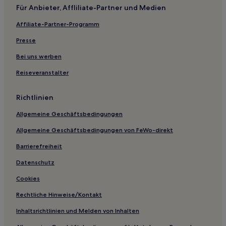
Für Anbieter, Affliliate-Partner und Medien
Grasbrunn Hotels
Affiliate-Partner-Programm
Hotels nahe St Nikolaikirche
Aparthotels in Roberto Beach
Presse
Aparthotels in Leopoldstraße
Bei uns werben
Ferienwohnungen in Oberbayern
Reiseveranstalter
Ferienwohnungen in Bayern
Richtlinien
Hostels in München
Allgemeine Geschäftsbedingungen
Hotels mit Parkplatz in Riem
Allgemeine Geschäftsbedingungen von FeWo-direkt
Hotels mit Küchenzeile in Bayern
Familien in Bayern
Barrierefreiheit
Hotels mit Wellnessbereich in Bayern
Datenschutz
Hotels mit Parkplatz in Bayern
Cookies
Ski in Bayern
Rechtliche Hinweise/Kontakt
Haustierfreundliche in Bayern
Inhaltsrichtlinien und Melden von Inhalten
Business in Bayern