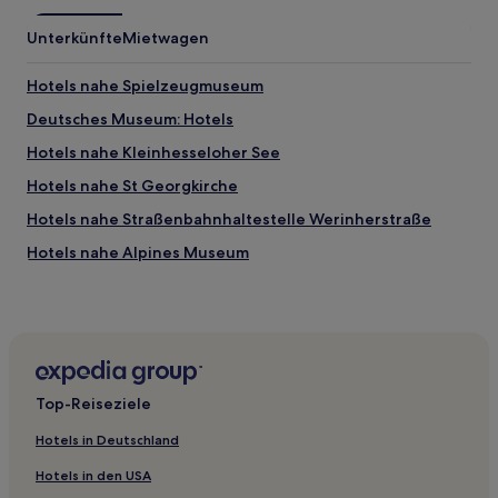
Unterkünfte
Mietwagen
Hotels nahe Spielzeugmuseum
Deutsches Museum: Hotels
Hotels nahe Kleinhesseloher See
Hotels nahe St Georgkirche
Hotels nahe Straßenbahnhaltestelle Werinherstraße
Hotels nahe Alpines Museum
Hotels nahe S-Bahn-Station Karlsplatz
Hotels nahe Straßenbahnhaltestelle Maximilianeum
Hotels nahe Straßenbahnhaltestelle Silberhornstraße
Hotels nahe Siegestor
Top-Reiseziele
Hotels nahe Straßenbahnhaltestelle Holbeinstraße
Hotels in Deutschland
Ramersdorf: Hotels
Hotels in den USA
Hotels nahe U-Bahnhof Giselastraße