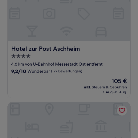
Hotel zur Post Aschheim
Hotel zur Post Aschheim
4.0-
Sterne-
4,6 km von U-Bahnhof Messestadt Ost entfernt
Unterkunft
9.2
9,2/10
Wunderbar
(177 Bewertungen)
von
Der
105 €
10,
Preis
Wunderbar,
inkl. Steuern & Gebühren
beträgt
7. Aug.–8. Aug.
(177
105 €
Bewertungen)
Tulip Inn München Messe