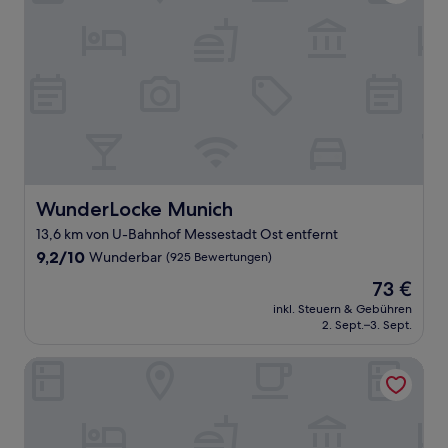
WunderLocke Munich
WunderLocke Munich
13,6 km von U-Bahnhof Messestadt Ost entfernt
9.2
9,2/10
Wunderbar
(925 Bewertungen)
von
Der
73 €
10,
Preis
Wunderbar,
inkl. Steuern & Gebühren
beträgt
2. Sept.–3. Sept.
(925
73 €
Bewertungen)
Hotel zur Post Aschheim