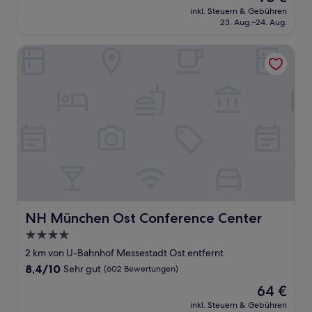
Preis
Sehr
inkl. Steuern & Gebühren
beträgt
23. Aug.–24. Aug.
gut,
73 €
(513
Bewertungen)
NH München Ost Conference Center
NH München Ost Conference Center
NH München Ost Conference Center
4.0-
Sterne-
2 km von U-Bahnhof Messestadt Ost entfernt
Unterkunft
8.4
8,4/10
Sehr gut
(602 Bewertungen)
von
Der
64 €
10,
Preis
Sehr
inkl. Steuern & Gebühren