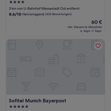
4.0-
Sterne-
3 km von U-Bahnhof Messestadt Ost entfernt
Unterkunft
8.6
8,6/10
Hervorragend
(432 Bewertungen)
von
Der
60 €
10,
Preis
Hervorragend,
inkl. Steuern & Gebühren
beträgt
6. Sept.–7. Sept.
(432
60 €
Bewertungen)
Sofitel Munich Bayerpost
Sofitel Munich Bayerpost
Sofitel Munich Bayerpost
5.0-