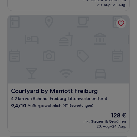
Sehr
inkl. Steuern & Gebühren
beträgt
30. Aug.–31. Aug.
gut,
109 €
(522
Bewertungen)
Courtyard by Marriott Freiburg
Courtyard by Marriott Freiburg
Courtyard by Marriott Freiburg
4,2 km von Bahnhof Freiburg-Littenweiler entfernt
9.4
9,4/10
Außergewöhnlich
(411 Bewertungen)
von
Der
128 €
10,
Preis
Außergewöhnlich,
inkl. Steuern & Gebühren
beträgt
23. Aug.–24. Aug.
(411
128 €
Bewertungen)