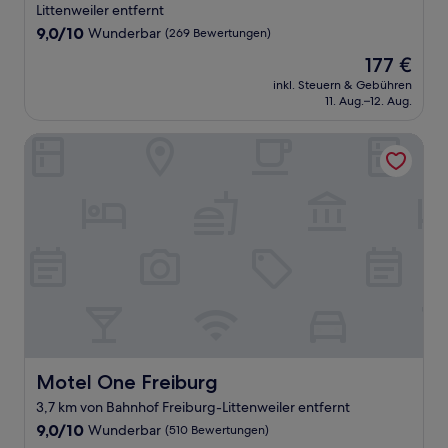
Littenweiler entfernt
9.0
9,0/10
Wunderbar
(269 Bewertungen)
von
Der
177 €
10,
Preis
Wunderbar,
inkl. Steuern & Gebühren
beträgt
11. Aug.–12. Aug.
(269
177 €
Bewertungen)
Motel One Freiburg
Motel One Freiburg
Motel One Freiburg
3,7 km von Bahnhof Freiburg-Littenweiler entfernt
9.0
9,0/10
Wunderbar
(510 Bewertungen)
von