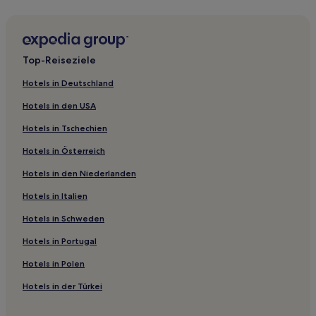
Mittelwiehre Hotels
Kirchzarten Hotels
Brühl Hotels
Top-Reiseziele
Hotels nahe Konzerthaus Freiburg
Hotels in Deutschland
Süd Hotels
Hotels in den USA
Haslach-Schildacker Hotels
Hotels in Tschechien
Hotels nahe Schlossberg
Hotels in Österreich
Nord Hotels
Hotels in den Niederlanden
Hotels nahe Schauinslandbahn
Hotels nahe Bahnhof Freiburg-St Georgen
Hotels in Italien
Hotels nahe Bahnhof Freiburg-Wiehre
Hotels in Schweden
Hotels nahe Hauptfriedhof Freiburg
Hotels in Portugal
Hotels nahe S-Bahn-Station Freiburg Krankenhaus
Hotels in Polen
Hotels nahe Max-Planck-Institut für Immunbiologie und
Hotels in der Türkei
Epigenetik
Horben Hotels