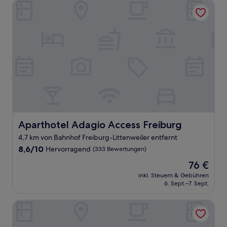
Aparthotel Adagio Access Freiburg
Aparthotel Adagio Access Freiburg
Aparthotel Adagio Access Freiburg
4,7 km von Bahnhof Freiburg-Littenweiler entfernt
8.6
8,6/10
Hervorragend
(333 Bewertungen)
von
Der
76 €
10,
Preis
Hervorragend,
inkl. Steuern & Gebühren
beträgt
6. Sept.–7. Sept.
(333
76 €
Bewertungen)
City Hotel Freiburg