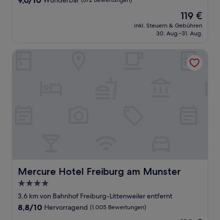
9,0/10
Wunderbar
(672 Bewertungen)
von
Der
119 €
10,
Preis
Wunderbar,
inkl. Steuern & Gebühren
beträgt
30. Aug.–31. Aug.
(672
119 €
Bewertungen)
Mercure Hotel Freiburg am Munster
Mercure Hotel Freiburg am Munster
Mercure Hotel Freiburg am Munster
4.0-
Sterne-
3,6 km von Bahnhof Freiburg-Littenweiler entfernt
Unterkunft
8.8
8,8/10
Hervorragend
(1.005 Bewertungen)
von