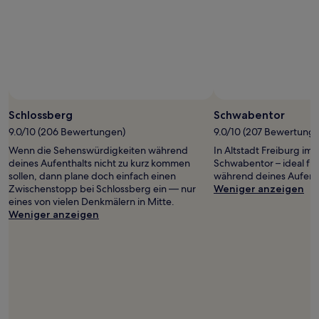
Preise
und
Verfügbarkeiten
können
sich
ändern.
Es
können
zusätzliche
Schlossberg
Schwabentor
Bedingungen
9.0/10 (206 Bewertungen)
9.0/10 (207 Bewertung
gelten.
Wenn die Sehenswürdigkeiten während
In Altstadt Freiburg im 
deines Aufenthalts nicht zu kurz kommen
Schwabentor – ideal fü
sollen, dann plane doch einfach einen
während deines Aufentha
Zwischenstopp bei Schlossberg ein — nur
Weniger anzeigen
eines von vielen Denkmälern in Mitte.
Weniger anzeigen