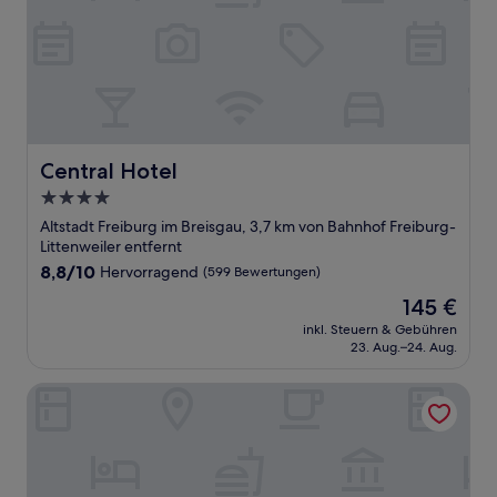
Central Hotel
Central Hotel
4.0-
Sterne-
Altstadt Freiburg im Breisgau, 3,7 km von Bahnhof Freiburg-
Unterkunft
Littenweiler entfernt
8.8
8,8/10
Hervorragend
(599 Bewertungen)
von
Der
145 €
10,
Preis
Hervorragend,
inkl. Steuern & Gebühren
beträgt
23. Aug.–24. Aug.
(599
145 €
Bewertungen)
Premier Inn Freiburg City Süd