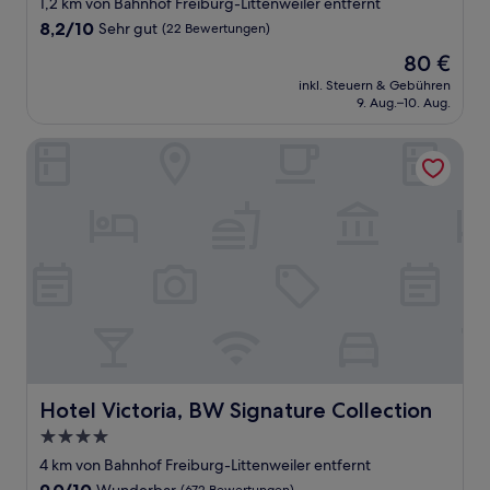
1,2 km von Bahnhof Freiburg-Littenweiler entfernt
8.2
8,2/10
Sehr gut
(22 Bewertungen)
von
Der
80 €
10,
Preis
Sehr
inkl. Steuern & Gebühren
beträgt
9. Aug.–10. Aug.
gut,
80 €
(22
Bewertungen)
Hotel Victoria, BW Signature Collection
Hotel Victoria, BW Signature Collection
Hotel Victoria, BW Signature Collection
4.0-
Sterne-
4 km von Bahnhof Freiburg-Littenweiler entfernt
Unterkunft
9.0