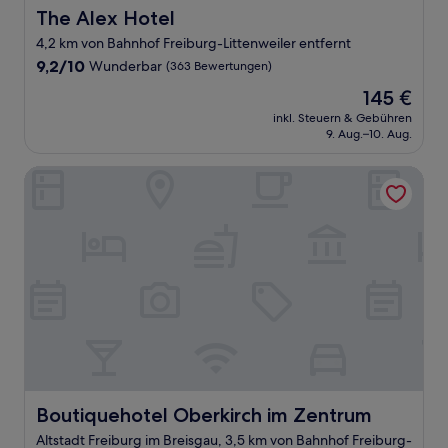
The Alex Hotel
The Alex Hotel
4,2 km von Bahnhof Freiburg-Littenweiler entfernt
9.2
9,2/10
Wunderbar
(363 Bewertungen)
von
Der
145 €
10,
Preis
Wunderbar,
inkl. Steuern & Gebühren
beträgt
9. Aug.–10. Aug.
(363
145 €
Bewertungen)
Boutiquehotel Oberkirch im Zentrum
Boutiquehotel Oberkirch im Zentrum
Boutiquehotel Oberkirch im Zentrum
Altstadt Freiburg im Breisgau, 3,5 km von Bahnhof Freiburg-