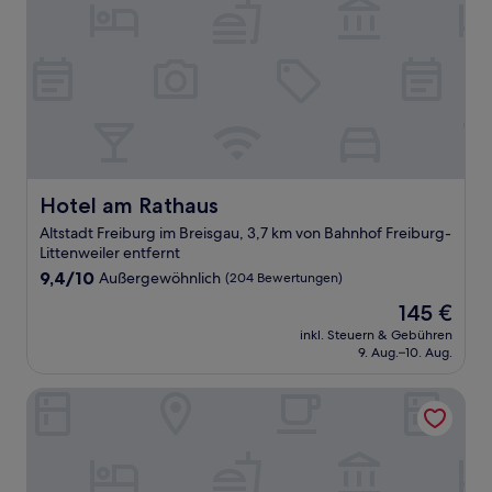
Hotel am Rathaus
Hotel am Rathaus
Altstadt Freiburg im Breisgau, 3,7 km von Bahnhof Freiburg-
Littenweiler entfernt
9.4
9,4/10
Außergewöhnlich
(204 Bewertungen)
von
Der
145 €
10,
Preis
Außergewöhnlich,
inkl. Steuern & Gebühren
beträgt
9. Aug.–10. Aug.
(204
145 €
Bewertungen)
Central Hotel