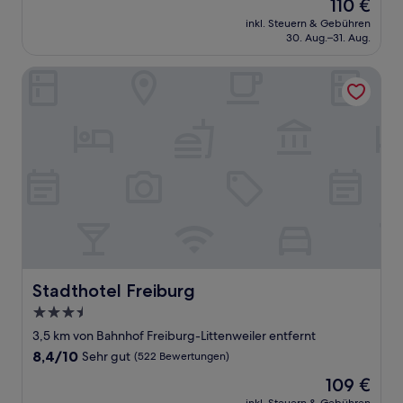
Der
110 €
10,
Preis
Hervorragend,
inkl. Steuern & Gebühren
beträgt
30. Aug.–31. Aug.
(1.005
110 €
Bewertungen)
Stadthotel Freiburg
Stadthotel Freiburg
Stadthotel Freiburg
3.5-
Sterne-
3,5 km von Bahnhof Freiburg-Littenweiler entfernt
Unterkunft
8.4
8,4/10
Sehr gut
(522 Bewertungen)
von
Der
109 €
10,
Preis