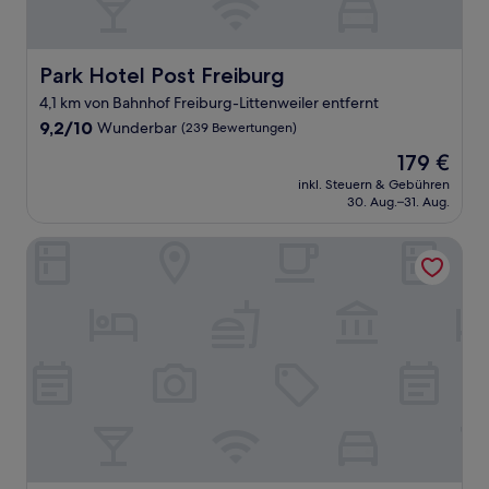
Park Hotel Post Freiburg
Park Hotel Post Freiburg
4,1 km von Bahnhof Freiburg-Littenweiler entfernt
9.2
9,2/10
Wunderbar
(239 Bewertungen)
von
Der
179 €
10,
Preis
Wunderbar,
inkl. Steuern & Gebühren
beträgt
30. Aug.–31. Aug.
(239
179 €
Bewertungen)
The Alex Hotel