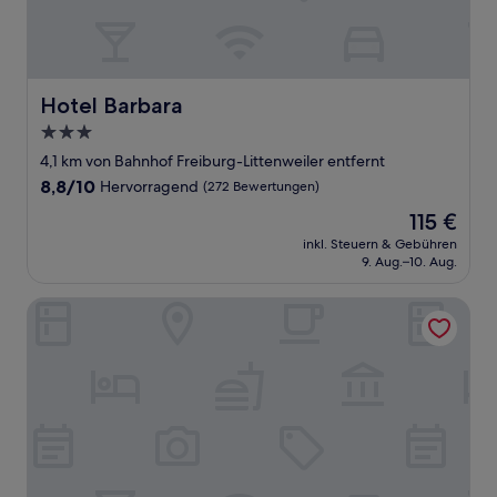
Hotel Barbara
Hotel Barbara
3.0-
Sterne-
4,1 km von Bahnhof Freiburg-Littenweiler entfernt
Unterkunft
8.8
8,8/10
Hervorragend
(272 Bewertungen)
von
Der
115 €
10,
Preis
Hervorragend,
inkl. Steuern & Gebühren
beträgt
9. Aug.–10. Aug.
(272
115 €
Bewertungen)
Park Hotel Post Freiburg