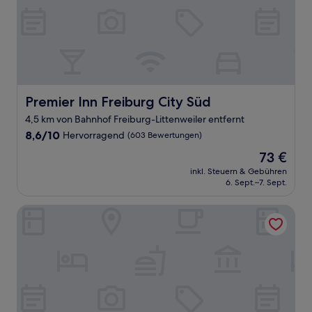
Premier Inn Freiburg City Süd
Premier Inn Freiburg City Süd
4,5 km von Bahnhof Freiburg-Littenweiler entfernt
8.6
8,6/10
Hervorragend
(603 Bewertungen)
von
Der
73 €
10,
Preis
Hervorragend,
inkl. Steuern & Gebühren
beträgt
6. Sept.–7. Sept.
(603
73 €
Bewertungen)
Hotel Barbara