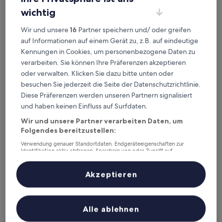
wichtig
Wir und unsere
16
Partner speichern und/ oder greifen
Novotel Freiburg am Konzerthaus
Novotel Freiburg am Konzerthaus
auf Informationen auf einem Gerät zu, z.B. auf eindeutige
Kennungen in Cookies, um personenbezogene Daten zu
4.0-
verarbeiten. Sie können Ihre Präferenzen akzeptieren
Sterne-
4,3 km von Bahnhof Freiburg-Littenweiler entfernt
Unterkunft
oder verwalten. Klicken Sie dazu bitte unten oder
8.4
8,4/10
Sehr gut
(1.003 Bewertungen)
besuchen Sie jederzeit die Seite der Datenschutzrichtlinie.
von
Der
103 €
10,
Diese Präferenzen werden unseren Partnern signalisiert
Preis
Sehr
inkl. Steuern & Gebühren
und haben keinen Einfluss auf Surfdaten.
beträgt
23. Aug.–24. Aug.
gut,
103 €
(1.003
Wir und unsere Partner verarbeiten Daten, um
Bewertungen)
Hotel Schwärs Löwen Freiburg
Folgendes bereitzustellen:
Verwendung genauer Standortdaten. Endgeräteeigenschaften zur
Identifikation aktiv abfragen. Speichern von oder Zugriff auf
Informationen auf einem Endgerät. Personalisierte Werbung und
Inhalte, Messung von Werbeleistung und der Performance von Inhalten,
Zielgruppenforschung sowie Entwicklung und Verbesserung von
Akzeptieren
Angeboten.
Liste der Partner (Lieferanten)
Alle ablehnen