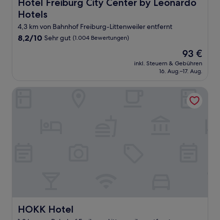
Hotel Freiburg City Center by Leonardo Hotels
Hotel Freiburg City Center by Leonardo
Hotels
4,3 km von Bahnhof Freiburg-Littenweiler entfernt
8.2
8,2/10
Sehr gut
(1.004 Bewertungen)
von
Der
93 €
10,
Preis
Sehr
inkl. Steuern & Gebühren
beträgt
16. Aug.–17. Aug.
gut,
93 €
(1.004
Bewertungen)
HOKK Hotel
HOKK Hotel
HOKK Hotel