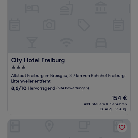
City Hotel Freiburg
City Hotel Freiburg
3.0-
Sterne-
Altstadt Freiburg im Breisgau, 3,7 km von Bahnhof Freiburg-
Unterkunft
Littenweiler entfernt
8.6
8,6/10
Hervorragend
(594 Bewertungen)
von
Der
154 €
10,
Preis
Hervorragend,
inkl. Steuern & Gebühren
beträgt
18. Aug.–19. Aug.
(594
154 €
Bewertungen)
Hotel am Rathaus