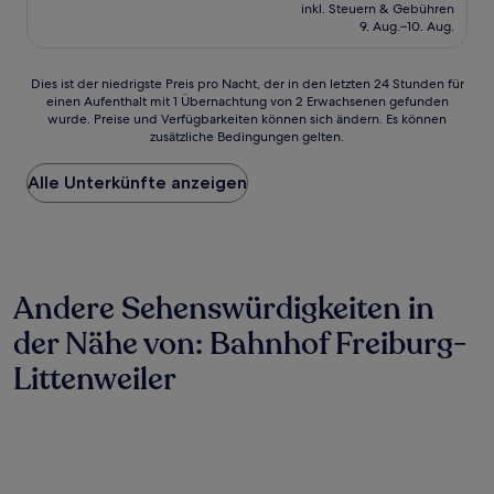
Preis
Hervorragend,
inkl. Steuern & Gebühren
beträgt
9. Aug.–10. Aug.
(232
155 €
Bewertungen)
Dies
Dies ist der niedrigste Preis pro Nacht, der in den letzten 24 Stunden für
einen Aufenthalt mit 1 Übernachtung von 2 Erwachsenen gefunden
ist
wurde. Preise und Verfügbarkeiten können sich ändern. Es können
der
zusätzliche Bedingungen gelten.
niedrigste
Preis
Alle Unterkünfte anzeigen
pro
Nacht,
der
in
den
letzten
Andere Sehenswürdigkeiten in
24 Stunden
für
der Nähe von: Bahnhof Freiburg-
einen
Aufenthalt
Littenweiler
mit
1 Übernachtung
von
2 Erwachsenen
gefunden
wurde.