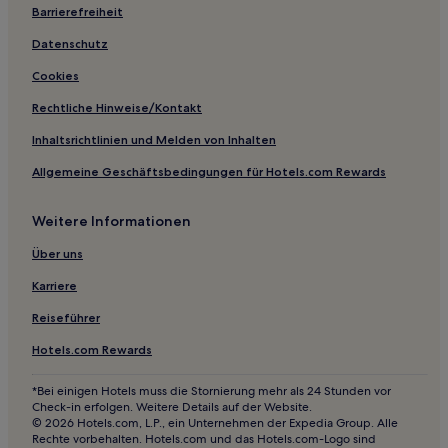
Ferienwohnungen in Feldberg
Barrierefreiheit
Haustierfreundliche in Todtnau
Datenschutz
Hotels mit inbegriffenem Frühstück in Todtnau
Cookies
Business in Region Freiburg
Rechtliche Hinweise/Kontakt
Hotels mit inbegriffenem Frühstück in Region Freiburg
Inhaltsrichtlinien und Melden von Inhalten
Haustierfreundliche in Region Freiburg
Allgemeine Geschäftsbedingungen für Hotels.com Rewards
Ski in Region Freiburg
Familien in Region Freiburg
Weitere Informationen
Hotels mit Parkplatz in Region Freiburg
Über uns
Hotels mit Küchenzeile in Region Freiburg
Karriere
Hotels mit Parkplatz in Todtnauberg
Reiseführer
Familien in Todtnauberg
Hotels.com Rewards
Familien in Hinterzarten
Haustierfreundliche in Hinterzarten
*Bei einigen Hotels muss die Stornierung mehr als 24 Stunden vor
Check-in erfolgen. Weitere Details auf der Website.
Familien in Altstadt Freiburg im Breisgau
© 2026 Hotels.com, L.P., ein Unternehmen der Expedia Group. Alle
Rechte vorbehalten. Hotels.com und das Hotels.com-Logo sind