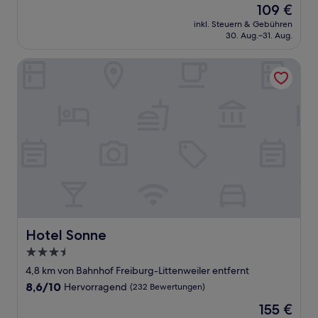
Der
109 €
10,
Preis
Wunderbar,
inkl. Steuern & Gebühren
beträgt
30. Aug.–31. Aug.
(510
109 €
Bewertungen)
Hotel Sonne
Hotel Sonne
Hotel Sonne
3.5-
Sterne-
4,8 km von Bahnhof Freiburg-Littenweiler entfernt
Unterkunft
8.6
8,6/10
Hervorragend
(232 Bewertungen)
von
Der
155 €
10,