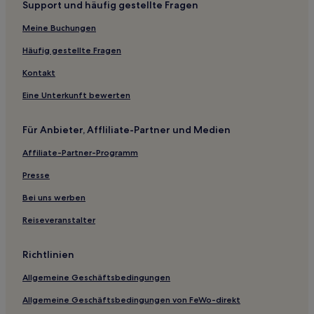
Support und häufig gestellte Fragen
Regierungsbezirk Freiburg: Hotels
Meine Buchungen
Hotels nahe Colombischlössle
Häufig gestellte Fragen
Hotels nahe Messe Freiburg
Kontakt
Landkreis Breisgau-Hochschwarzwald: Hotels
Eine Unterkunft bewerten
Hotels nahe Universität Freiburg
Hotels nahe Goethe-Institut
Für Anbieter, Affliliate-Partner und Medien
Hotels nahe Breisacher Tor
Affiliate-Partner-Programm
Hotels nahe Bertoldsbrunnen
Presse
Hotels nahe Universitätskirche
Bei uns werben
Oberwiehre Hotels
Reiseveranstalter
Hotels nahe Ruine der Zähringer Burg
Ferienwohnungen in Titisee-Neustadt
Richtlinien
Ferienwohnungen in Altstadt Freiburg im Breisgau
Allgemeine Geschäftsbedingungen
Ferienwohnungen in Stühlinger
Allgemeine Geschäftsbedingungen von FeWo-direkt