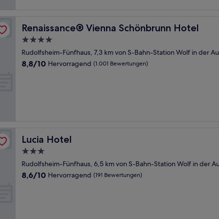
Renaissance® Vienna Schönbrunn Hotel
Renaissance® Vienna Schönbrunn Hotel
4.0-
Sterne-
Rudolfsheim-Fünfhaus, 7,3 km von S-Bahn-Station Wolf in der Au
Unterkunft
8.8
8,8/10
Hervorragend
(1.001 Bewertungen)
von
10,
Hervorragend,
(1.001
Bewertungen)
Lucia Hotel
Lucia Hotel
3.0-
Sterne-
Rudolfsheim-Fünfhaus, 6,5 km von S-Bahn-Station Wolf in der Au
Unterkunft
8.6
8,6/10
Hervorragend
(191 Bewertungen)
von
10,
Hervorragend,
(191
Bewertungen)