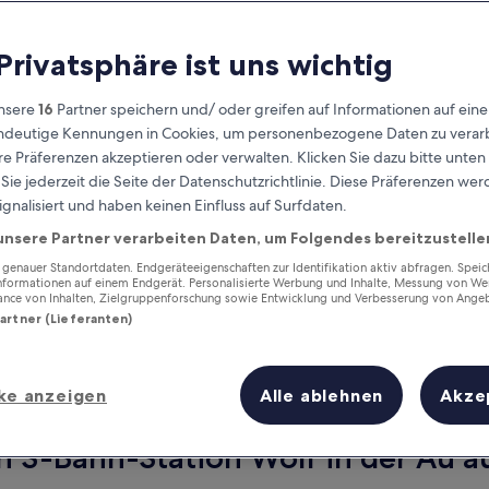
 Privatsphäre ist uns wichtig
nsere
16
Partner speichern und/ oder greifen auf Informationen auf ein
eindeutige Kennungen in Cookies, um personenbezogene Daten zu verarb
e Präferenzen akzeptieren oder verwalten. Klicken Sie dazu bitte unten
ie jederzeit die Seite der Datenschutzrichtlinie. Diese Präferenzen we
ignalisiert und haben keinen Einfluss auf Surfdaten.
unsere Partner verarbeiten Daten, um Folgendes bereitzustelle
Verdiene Prämien für jede
wahrgenommene Übernachtung
enauer Standortdaten. Endgeräteeigenschaften zur Identifikation aktiv abfragen. Spei
Informationen auf einem Endgerät. Personalisierte Werbung und Inhalte, Messung von We
ance von Inhalten, Zielgruppenforschung sowie Entwicklung und Verbesserung von Ange
Partner (Lieferanten)
ke anzeigen
Alle ablehnen
Akze
Morgen
Dieses Wochenende
7. Aug. - 8. Aug.
7. Aug. - 9. Aug.
n S-Bahn-Station Wolf in der Au au