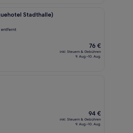
dthalle)
ehotel Stadthalle)
 entfernt
Der
76 €
Preis
inkl. Steuern & Gebühren
beträgt
9. Aug.–10. Aug.
76 €
Der
94 €
Preis
inkl. Steuern & Gebühren
beträgt
9. Aug.–10. Aug.
94 €