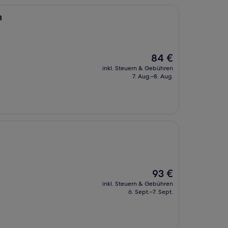
n
Der
84 €
Preis
inkl. Steuern & Gebühren
beträgt
7. Aug.–8. Aug.
84 €
Der
93 €
Preis
inkl. Steuern & Gebühren
beträgt
6. Sept.–7. Sept.
93 €