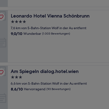
Leonardo Hotel Vienna Schönbrunn
Leonardo Hotel Vienna Schönbrunn
4.0-
Sterne-
7,6 km von S-Bahn-Station Wolf in der Au entfernt
Unterkunft
9.0
9,0/10
Wunderbar
(1.003 Bewertungen)
von
10,
Wunderbar,
(1.003
Bewertungen)
Am Spiegeln dialog.hotel.wien
Am Spiegeln dialog.hotel.wien
3.0-
Sterne-
6,6 km von S-Bahn-Station Wolf in der Au entfernt
Unterkunft
8.6
8,6/10
Hervorragend
(93 Bewertungen)
von
10,
Hervorragend,
(93