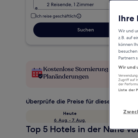
2 Reisende, 1 Zimmer
Ihre
Ich reise geschäftlich
Suchen
Wir und u
z.B. auf 
können Ihr
besuchen S
Partnern s
Wir und 
Kostenlose Stornierung bei
Planänderungen
Verwendung g
Zugriff auf 
der Perform
Liste der 
Überprüfe die Preise für diese Daten
Zwec
Heute
6. Aug. - 7. Aug.
Top 5 Hotels in der Nähe vo