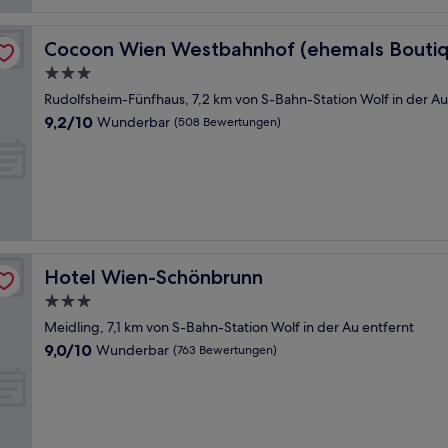
el Stadthalle)
Cocoon Wien Westbahnhof (ehemals Boutiquehotel Sta
Cocoon Wien Westbahnhof (ehemals Boutiqu
3.0-
Sterne-
Rudolfsheim-Fünfhaus, 7,2 km von S-Bahn-Station Wolf in der Au
Unterkunft
9.2
9,2/10
Wunderbar
(508 Bewertungen)
von
10,
Wunderbar,
(508
Bewertungen)
Hotel Wien-Schönbrunn
Hotel Wien-Schönbrunn
3.0-
Sterne-
Meidling, 7,1 km von S-Bahn-Station Wolf in der Au entfernt
Unterkunft
9.0
9,0/10
Wunderbar
(763 Bewertungen)
von
10,
Wunderbar,
(763
Bewertungen)