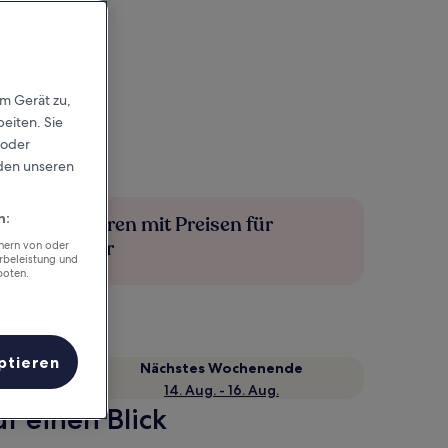
em Gerät zu,
eiten. Sie
 oder
rden unseren
n:
Mehr sparen mit Preisen für
Mitglieder
chern von oder
rbeleistung und
boten.
ptieren
Nächstes Wochenende
14. Aug. - 16. Aug.
f einen Blick