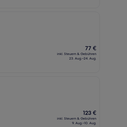
Der
77 €
Preis
inkl. Steuern & Gebühren
beträgt
23. Aug.–24. Aug.
77 €
Der
123 €
Preis
inkl. Steuern & Gebühren
beträgt
9. Aug.–10. Aug.