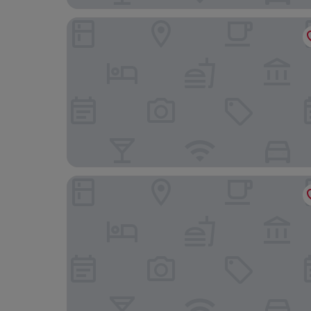
Cocoon Wien Westbahnhof (ehemals Boutiquehot
Hotel Wien-Schönbrunn