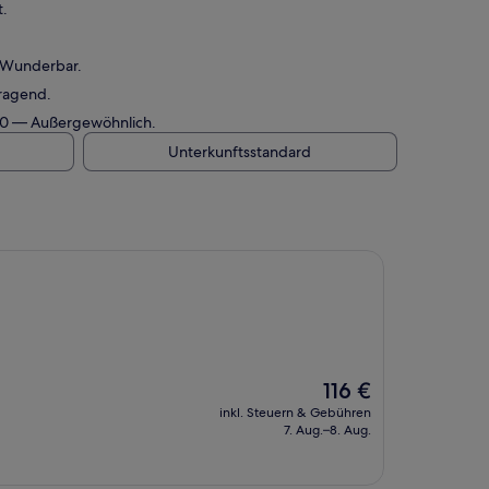
t.
— Wunderbar.
rragend.
/10 — Außergewöhnlich.
Unterkunftsstandard
Der
116 €
Preis
inkl. Steuern & Gebühren
beträgt
7. Aug.–8. Aug.
116 €