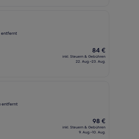
 entfernt
Der
84 €
Preis
inkl. Steuern & Gebühren
beträgt
22. Aug.–23. Aug.
84 €
 entfernt
Der
98 €
Preis
inkl. Steuern & Gebühren
beträgt
9. Aug.–10. Aug.
98 €