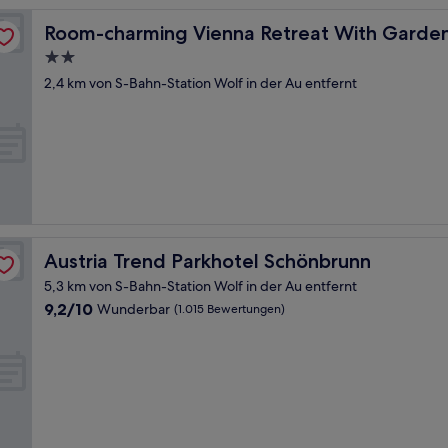
Room-charming Vienna Retreat With Garden
Room-charming Vienna Retreat With Garde
2.0-
Sterne-
2,4 km von S-Bahn-Station Wolf in der Au entfernt
Unterkunft
Austria Trend Parkhotel Schönbrunn
Austria Trend Parkhotel Schönbrunn
5,3 km von S-Bahn-Station Wolf in der Au entfernt
9.2
9,2/10
Wunderbar
(1.015 Bewertungen)
von
10,
Wunderbar,
(1.015
Bewertungen)