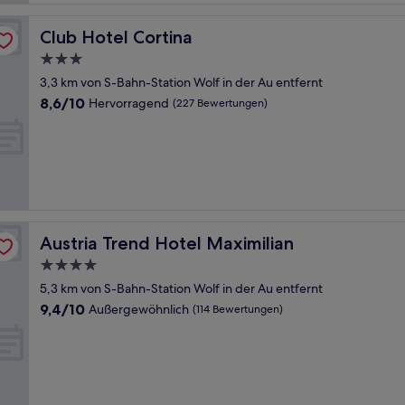
Club Hotel Cortina
Club Hotel Cortina
3.0-
Sterne-
3,3 km von S-Bahn-Station Wolf in der Au entfernt
Unterkunft
8.6
8,6/10
Hervorragend
(227 Bewertungen)
von
10,
Hervorragend,
(227
Bewertungen)
Austria Trend Hotel Maximilian
Austria Trend Hotel Maximilian
4.0-
Sterne-
5,3 km von S-Bahn-Station Wolf in der Au entfernt
Unterkunft
9.4
9,4/10
Außergewöhnlich
(114 Bewertungen)
von
10,
Außergewöhnlich,
(114
Bewertungen)