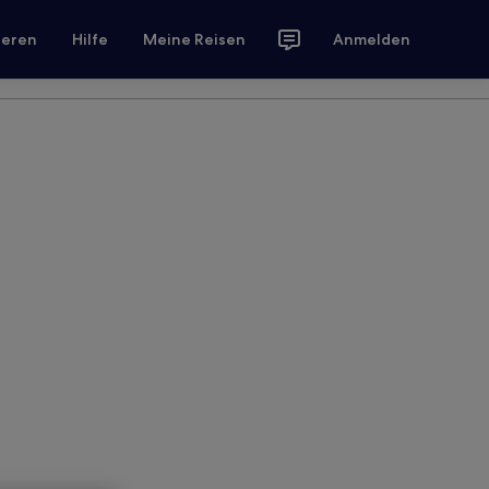
ieren
Hilfe
Meine Reisen
Anmelden