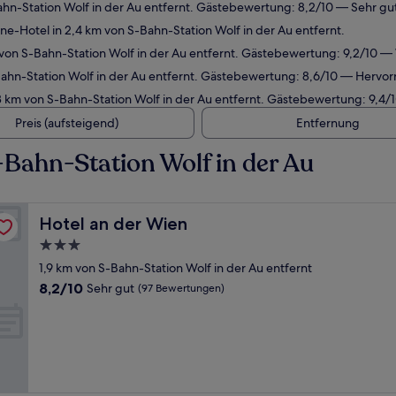
ahn-Station Wolf in der Au entfernt. Gästebewertung: 8,2/10 — Sehr gu
e-Hotel in 2,4 km von S-Bahn-Station Wolf in der Au entfernt.
 von S-Bahn-Station Wolf in der Au entfernt. Gästebewertung: 9,2/10 
ahn-Station Wolf in der Au entfernt. Gästebewertung: 8,6/10 — Hervo
3 km von S-Bahn-Station Wolf in der Au entfernt. Gästebewertung: 9,4
Preis (aufsteigend)
Entfernung
Bahn-Station Wolf in der Au
Hotel an der Wien
Hotel an der Wien
3.0-
Sterne-
1,9 km von S-Bahn-Station Wolf in der Au entfernt
Unterkunft
8.2
8,2/10
Sehr gut
(97 Bewertungen)
von
10,
Sehr
gut,
(97
Bewertungen)