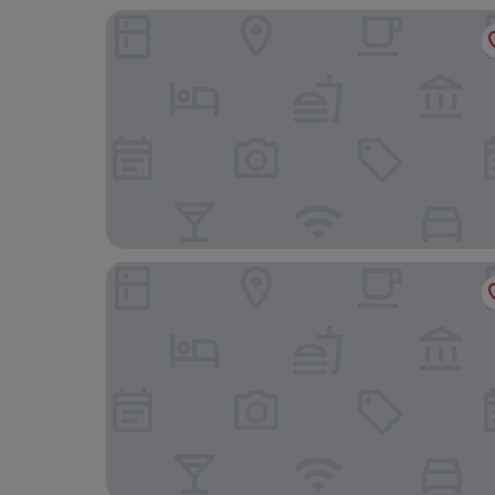
Room-charming Vienna Retreat With Garden
Austria Trend Parkhotel Schönbrunn