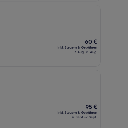
Der
60 €
Preis
inkl. Steuern & Gebühren
beträgt
7. Aug.–8. Aug.
60 €
Der
95 €
Preis
inkl. Steuern & Gebühren
beträgt
6. Sept.–7. Sept.
95 €