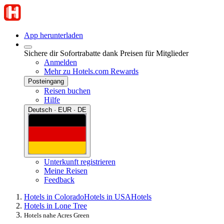
App herunterladen
Sichere dir Sofortrabatte dank Preisen für Mitglieder
Anmelden
Mehr zu Hotels.com Rewards
Posteingang
Reisen buchen
Hilfe
Deutsch · EUR · DE
Unterkunft registrieren
Meine Reisen
Feedback
Hotels in Colorado
Hotels in USA
Hotels
Hotels in Lone Tree
Hotels nahe Acres Green