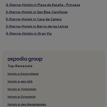
4-Sterne-Hotels in Plaza de España - Princesa
3-Sterne-Hotels in San Blas-Canillejas
5-Sterne-Hotels in Casa de Campo
2-Sterne-Hotels in Barrio de las Letras
4-Sterne-Hotels in Gran Via
2-Sterne-Hotels in Madrid Río
5-Sterne-Hotels in Goldene Meile
Boutique- nahe Calle de Preciados
Lgbtqia-Freundliche nahe Calle de Preciados
Top-Reiseziele
Haustierfreundliche in Moncloa-Aravaca
Hotels in Deutschland
Familien nahe Gewerbegebiet Paracuellos de Jarama
Hotels in den USA
Haustierfreundliche in Getafe
Hotels in Tschechien
Business in Getafe
Hotels in Österreich
Hotels mit Shoppingmöglichkeit nahe Paseo del Prado
Hotels in den Niederlanden
Familien nahe Gewerbegebiet Urtinsa