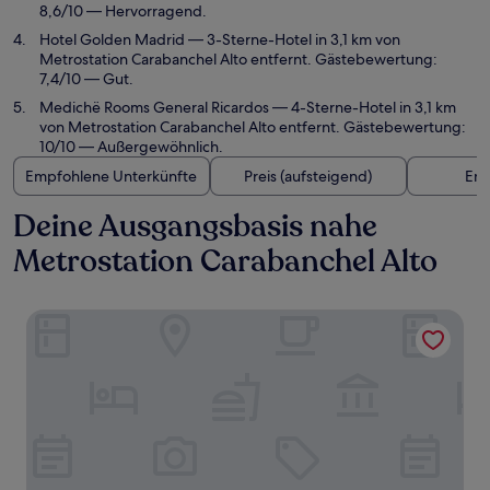
8,6/10 — Hervorragend.
Hotel Golden Madrid
— 3-Sterne-Hotel in 3,1 km von
Metrostation Carabanchel Alto entfernt. Gästebewertung:
7,4/10 — Gut.
Medichë Rooms General Ricardos
— 4-Sterne-Hotel in 3,1 km
von Metrostation Carabanchel Alto entfernt. Gästebewertung:
10/10 — Außergewöhnlich.
Empfohlene Unterkünfte
Preis (aufsteigend)
Ent
Deine Ausgangsbasis nahe
Metrostation Carabanchel Alto
B&B Hotel MADRID Carabanchel