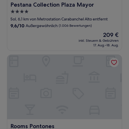
Pestana Collection Plaza Mayor
Pestana Collection Plaza Mayor
4.0-
Sterne-
Sol, 6,1 km von Metrostation Carabanchel Alto entfernt
Unterkunft
9.6
9,6/10
Außergewöhnlich
(1.006 Bewertungen)
von
Der
209 €
10,
Preis
Außergewöhnlich,
inkl. Steuern & Gebühren
beträgt
17. Aug.–18. Aug.
(1.006
209 €
Bewertungen)
Rooms Pontones
Rooms Pontones
Rooms Pontones