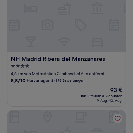
NH Madrid Ribera del Manzanares
NH Madrid Ribera del Manzanares
4.0-
Sterne-
4,6 km von Metrostation Carabanchel Alto entfernt
Unterkunft
8.8
8,8/10
Hervorragend
(978 Bewertungen)
von
Der
93 €
10,
Preis
Hervorragend,
inkl. Steuern & Gebühren
beträgt
9. Aug.–10. Aug.
(978
93 €
Bewertungen)
Exe Pozuelo