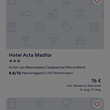
Hotel Acta Madfor
Hotel Acta Madfor
3.0-
Sterne-
6,1 km von Metrostation Carabanchel Alto entfernt
Unterkunft
8.8
8,8/10
Hervorragend
(1.007 Bewertungen)
von
Der
76 €
10,
Preis
Hervorragend,
inkl. Steuern & Gebühren
beträgt
16. Aug.–17. Aug.
(1.007
76 €
Bewertungen)
NH Madrid Ribera del Manzanares