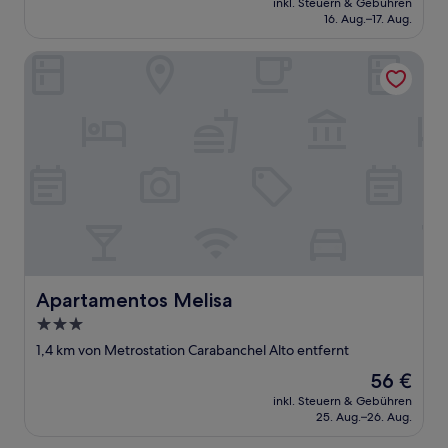
inkl. Steuern & Gebühren
beträgt
16. Aug.–17. Aug.
74 €
Apartamentos Melisa
Apartamentos Melisa
Apartamentos Melisa
3.0-
Sterne-
1,4 km von Metrostation Carabanchel Alto entfernt
Unterkunft
Der
56 €
Preis
inkl. Steuern & Gebühren
beträgt
25. Aug.–26. Aug.
56 €