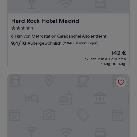
Hard Rock Hotel Madrid
Hard Rock Hotel Madrid
4.5-
Sterne-
6,1 km von Metrostation Carabanchel Alto entfernt
Unterkunft
9.4
9,4/10
Außergewöhnlich
(2.840 Bewertungen)
von
Der
142 €
10,
Preis
Außergewöhnlich,
inkl. Steuern & Gebühren
beträgt
9. Aug.–10. Aug.
(2.840
142 €
Bewertungen)
Caterina Madrid Rio