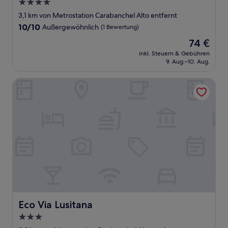
4.0-
Sterne-
3,1 km von Metrostation Carabanchel Alto entfernt
Unterkunft
10.0
10/10
Außergewöhnlich
(1 Bewertung)
von
Der
74 €
10,
Preis
Außergewöhnlich,
inkl. Steuern & Gebühren
beträgt
9. Aug.–10. Aug.
(1
74 €
Bewertung)
Eco Via Lusitana
Eco Via Lusitana
Eco Via Lusitana
3.0-