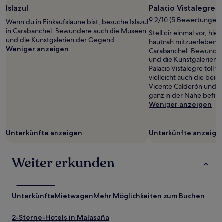
Islazul
Palacio Vistalegre
9.2/10 (5 Bewertungen)
Wenn du in Einkaufslaune bist, besuche Islazul
in Carabanchel. Bewundere auch die Museen
Stell dir einmal vor, hi
und die Kunstgalerien der Gegend.
hautnah mitzuerleben: P
Weniger anzeigen
Carabanchel. Bewunde
und die Kunstgalerien
Palacio Vistalegre toll fi
vielleicht auch die bei
Vicente Calderón und M
ganz in der Nähe befin
Weniger anzeigen
Unterkünfte anzeigen
Unterkünfte anzeige
Weiter erkunden
Unterkünfte
Mietwagen
Mehr Möglichkeiten zum Buchen
2-Sterne-Hotels in Malasaña