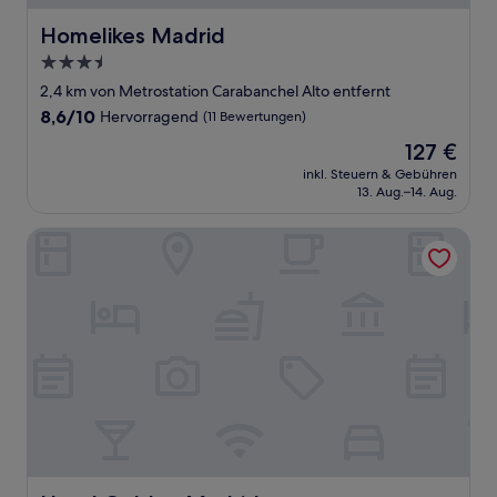
Homelikes Madrid
Homelikes Madrid
3.5-
Sterne-
2,4 km von Metrostation Carabanchel Alto entfernt
Unterkunft
8.6
8,6/10
Hervorragend
(11 Bewertungen)
von
Der
127 €
10,
Preis
Hervorragend,
inkl. Steuern & Gebühren
beträgt
13. Aug.–14. Aug.
(11
127 €
Bewertungen)
Hotel Golden Madrid