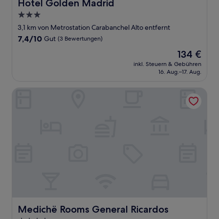
Hotel Golden Madrid
Hotel Golden Madrid
3.0-
Sterne-
3,1 km von Metrostation Carabanchel Alto entfernt
Unterkunft
7.4
7,4/10
Gut
(3 Bewertungen)
von
Der
134 €
10,
Preis
Gut,
inkl. Steuern & Gebühren
beträgt
16. Aug.–17. Aug.
(3
134 €
Bewertungen)
Medichë Rooms General Ricardos
Medichë Rooms General Ricardos
Medichë Rooms General Ricardos