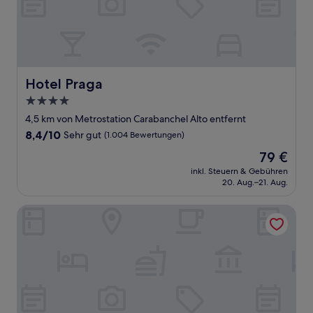
Hotel Praga
Hotel Praga
4.0-
Sterne-
4,5 km von Metrostation Carabanchel Alto entfernt
Unterkunft
8.4
8,4/10
Sehr gut
(1.004 Bewertungen)
von
Der
79 €
10,
Preis
Sehr
inkl. Steuern & Gebühren
beträgt
20. Aug.–21. Aug.
gut,
79 €
(1.004
Bewertungen)
Eurostars i-Hotel