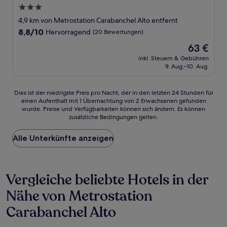
3.0-
Sterne-
4,9 km von Metrostation Carabanchel Alto entfernt
Unterkunft
8.8
8,8/10
Hervorragend
(20 Bewertungen)
von
Der
63 €
10,
Preis
Hervorragend,
inkl. Steuern & Gebühren
beträgt
9. Aug.–10. Aug.
(20
63 €
Bewertungen)
Dies
Dies ist der niedrigste Preis pro Nacht, der in den letzten 24 Stunden für
einen Aufenthalt mit 1 Übernachtung von 2 Erwachsenen gefunden
ist
wurde. Preise und Verfügbarkeiten können sich ändern. Es können
der
zusätzliche Bedingungen gelten.
niedrigste
Preis
Alle Unterkünfte anzeigen
pro
Nacht,
der
in
Vergleiche beliebte Hotels in der
den
letzten
Nähe von Metrostation
24 Stunden
für
Carabanchel Alto
einen
Aufenthalt