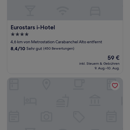
Eurostars i-Hotel
Eurostars i-Hotel
4.0-
Sterne-
4,6 km von Metrostation Carabanchel Alto entfernt
Unterkunft
8.4
8,4/10
Sehr gut
(450 Bewertungen)
von
Der
59 €
10,
Preis
Sehr
inkl. Steuern & Gebühren
beträgt
9. Aug.–10. Aug.
gut,
59 €
(450
Bewertungen)
Hard Rock Hotel Madrid