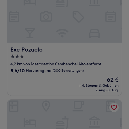
Exe Pozuelo
Exe Pozuelo
3.0-
Sterne-
4,2 km von Metrostation Carabanchel Alto entfernt
Unterkunft
8.6
8,6/10
Hervorragend
(300 Bewertungen)
von
Der
62 €
10,
Preis
Hervorragend,
inkl. Steuern & Gebühren
beträgt
7. Aug.–8. Aug.
(300
62 €
Bewertungen)
Hotel AR Parquesur