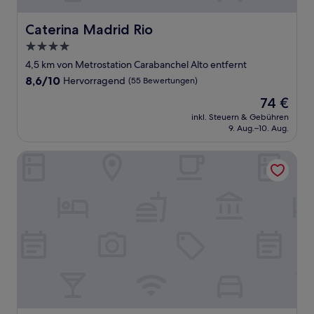
Caterina Madrid Rio
Caterina Madrid Rio
4.0-
Sterne-
4,5 km von Metrostation Carabanchel Alto entfernt
Unterkunft
8.6
8,6/10
Hervorragend
(55 Bewertungen)
von
Der
74 €
10,
Preis
Hervorragend,
inkl. Steuern & Gebühren
beträgt
9. Aug.–10. Aug.
(55
74 €
Bewertungen)
Pestana Collection Plaza Mayor