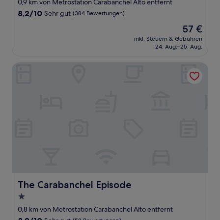
Sterne-
0,9 km von Metrostation Carabanchel Alto entfernt
Unterkunft
8.2
8,2/10
Sehr gut
(384 Bewertungen)
von
Der
57 €
10,
Preis
Sehr
inkl. Steuern & Gebühren
beträgt
24. Aug.–25. Aug.
gut,
57 €
(384
Bewertungen)
The Carabanchel Episode
The Carabanchel Episode
The Carabanchel Episode
1.0-
Stern-
0,8 km von Metrostation Carabanchel Alto entfernt
Unterkunft
8.2