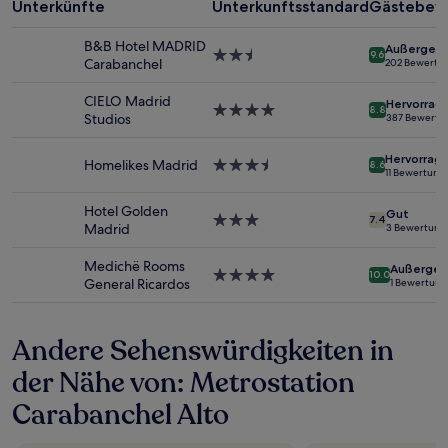
mit
Unterkünfte
Unterkunftsstandard
Gästebew
1 Übernachtung
von
B&B Hotel MADRID
Außergewö
2.5-
9.6
2 Erwachsenen
Carabanchel
202 Bewertu
Sterne-
gefunden
Unterkunft
wurde.
CIELO Madrid
Hervorrag
4.0-
8.8
Preise
Studios
387 Bewertu
Sterne-
und
Unterkunft
Verfügbarkeiten
Hervorrag
Homelikes Madrid
3.5-
können
8.6
11 Bewertung
Sterne-
sich
Unterkunft
ändern.
Hotel Golden
Gut
3.0-
Es
7.4
Madrid
3 Bewertung
Sterne-
können
Unterkunft
zusätzliche
Medichë Rooms
Außergew
Bedingungen
4.0-
10.0
General Ricardos
1 Bewertung
gelten.
Sterne-
Unterkunft
Andere Sehenswürdigkeiten in
der Nähe von: Metrostation
Carabanchel Alto