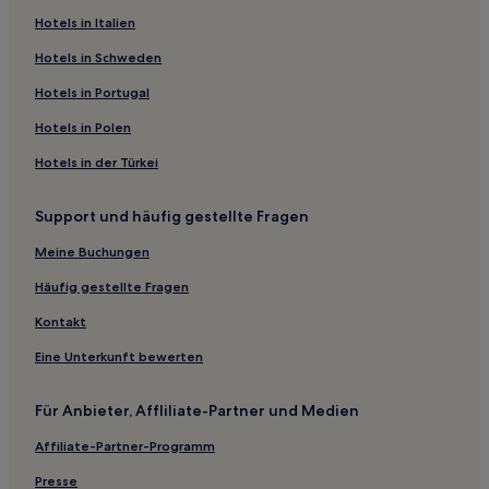
Hotels mit Parkplatz in Gemeinde von Madrid
Hotels in Italien
Haustierfreundliche in Aranjuez
Hotels in Schweden
Business in Aranjuez
Hotels in Portugal
Lgbtqia-Freundliche nahe Gran Via
Hotels in Polen
Luxus nahe Gran Via
Hotels in der Türkei
Boutique- nahe Gran Via
Support und häufig gestellte Fragen
Hotels mit Shoppingmöglichkeit nahe Gran Via
Hotels mit Wellnessbereich nahe Gran Via
Meine Buchungen
Boutique- in Casa de Campo
Häufig gestellte Fragen
Günstige in Casa de Campo
Kontakt
Hotels mit Küchenzeile in Casa de Campo
Eine Unterkunft bewerten
Familien in Casa de Campo
Für Anbieter, Affliliate-Partner und Medien
Haustierfreundliche in Casa de Campo
Affiliate-Partner-Programm
Lgbtqia-Freundliche in Barrio de las Letras
Familien in Madrid
Presse