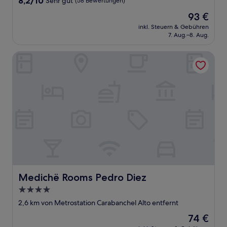
8,2/10
Sehr gut
(58 Bewertungen)
von
Der
93 €
10,
Preis
Sehr
inkl. Steuern & Gebühren
beträgt
7. Aug.–8. Aug.
gut,
93 €
(58
Bewertungen)
Medichë Rooms Pedro Diez
Medichë Rooms Pedro Diez
Medichë Rooms Pedro Diez
4.0-
Sterne-
2,6 km von Metrostation Carabanchel Alto entfernt
Unterkunft
Der
74 €
Preis