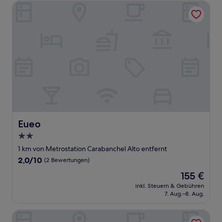
Eueo
Eueo
Eueo
2.0-
Sterne-
1 km von Metrostation Carabanchel Alto entfernt
Unterkunft
2.0
2,0/10
(2 Bewertungen)
von
Der
155 €
10,
Preis
(2
inkl. Steuern & Gebühren
beträgt
7. Aug.–8. Aug.
Bewertungen)
155 €
Hotel Acta Madfor