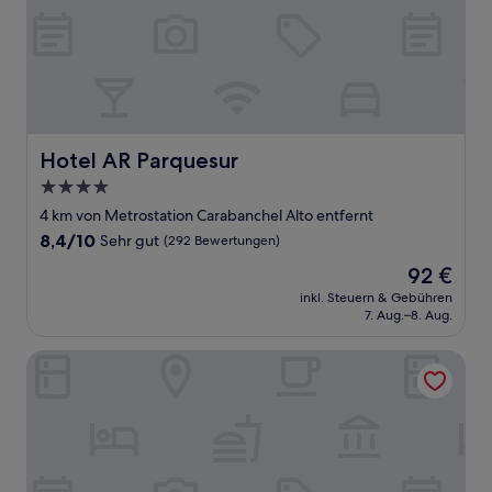
Hotel AR Parquesur
Hotel AR Parquesur
4.0-
Sterne-
4 km von Metrostation Carabanchel Alto entfernt
Unterkunft
8.4
8,4/10
Sehr gut
(292 Bewertungen)
von
Der
92 €
10,
Preis
Sehr
inkl. Steuern & Gebühren
beträgt
7. Aug.–8. Aug.
gut,
92 €
(292
Bewertungen)
Hotel Praga