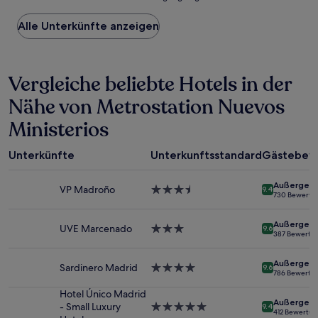
niedrigste
Preis
Alle Unterkünfte anzeigen
pro
Nacht,
der
in
Vergleiche beliebte Hotels in der
den
letzten
Nähe von Metrostation Nuevos
24 Stunden
für
Ministerios
einen
Aufenthalt
mit
Unterkünfte
Unterkunftsstandard
Gästebew
1 Übernachtung
von
Außergewö
VP Madroño
3.5-
9.4
2 Erwachsenen
730 Bewertu
Sterne-
gefunden
Unterkunft
wurde.
Außergewö
UVE Marcenado
3.0-
9.6
Preise
387 Bewertu
Sterne-
und
Unterkunft
Verfügbarkeiten
Außergewö
Sardinero Madrid
4.0-
können
9.6
786 Bewertu
Sterne-
sich
Unterkunft
Hotel Único Madrid
ändern.
Außergewö
- Small Luxury
5.0-
Es
9.4
412 Bewertu