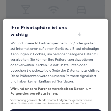
UVE Marcenado
UVE Marcenado
Ihre Privatsphäre ist uns
3.0-
wichtig
Sterne-
1,6 km von Metrostation Nuevos Ministerios entfernt
Unterkunft
9.6
9,6/10
Außergewöhnlich
(387 Bewertungen)
Wir und unsere
16
Partner speichern und/ oder greifen
von
auf Informationen auf einem Gerät zu, z.B. auf eindeutige
Der
74 €
10,
Preis
Kennungen in Cookies, um personenbezogene Daten zu
Außergewöhnlich,
inkl. Steuern & Gebühren
beträgt
16. Aug.–17. Aug.
(387
verarbeiten. Sie können Ihre Präferenzen akzeptieren
74 €
Bewertungen)
oder verwalten. Klicken Sie dazu bitte unten oder
Sardinero Madrid
besuchen Sie jederzeit die Seite der Datenschutzrichtlinie.
Diese Präferenzen werden unseren Partnern signalisiert
und haben keinen Einfluss auf Surfdaten.
Wir und unsere Partner verarbeiten Daten, um
Folgendes bereitzustellen:
Verwendung genauer Standortdaten. Endgeräteeigenschaften zur
Identifikation aktiv abfragen. Speichern von oder Zugriff auf
Informationen auf einem Endgerät. Personalisierte Werbung und
Inhalte, Messung von Werbeleistung und der Performance von Inhalten,