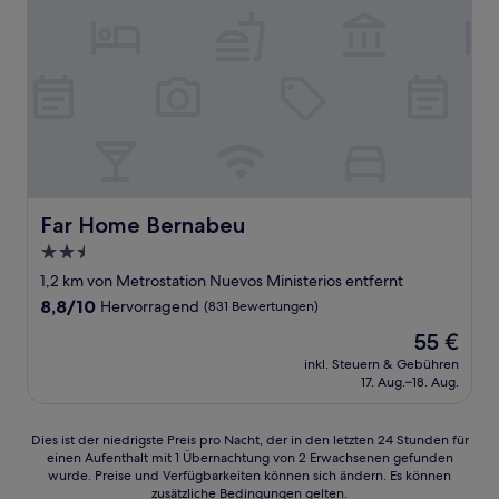
Far Home Bernabeu
Far Home Bernabeu
2.5-
Sterne-
1,2 km von Metrostation Nuevos Ministerios entfernt
Unterkunft
8.8
8,8/10
Hervorragend
(831 Bewertungen)
von
Der
55 €
10,
Preis
Hervorragend,
inkl. Steuern & Gebühren
beträgt
17. Aug.–18. Aug.
(831
55 €
Bewertungen)
Dies
Dies ist der niedrigste Preis pro Nacht, der in den letzten 24 Stunden für
einen Aufenthalt mit 1 Übernachtung von 2 Erwachsenen gefunden
ist
wurde. Preise und Verfügbarkeiten können sich ändern. Es können
der
zusätzliche Bedingungen gelten.