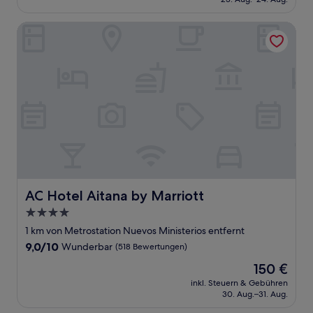
(654
91 €
Bewertungen)
AC Hotel Aitana by Marriott
AC Hotel Aitana by Marriott
AC Hotel Aitana by Marriott
4.0-
Sterne-
1 km von Metrostation Nuevos Ministerios entfernt
Unterkunft
9.0
9,0/10
Wunderbar
(518 Bewertungen)
von
Der
150 €
10,
Preis
Wunderbar,
inkl. Steuern & Gebühren
beträgt
30. Aug.–31. Aug.
(518
150 €
Bewertungen)