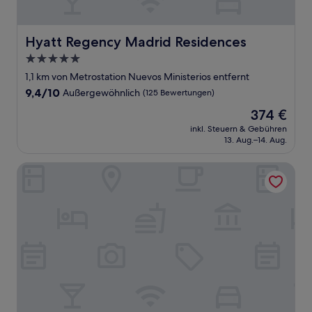
Hyatt Regency Madrid Residences
Hyatt Regency Madrid Residences
5.0-
Sterne-
1,1 km von Metrostation Nuevos Ministerios entfernt
Unterkunft
9.4
9,4/10
Außergewöhnlich
(125 Bewertungen)
von
Der
374 €
10,
Preis
Außergewöhnlich,
inkl. Steuern & Gebühren
beträgt
13. Aug.–14. Aug.
(125
374 €
Bewertungen)
Dormirdcine Cooltural Rooms