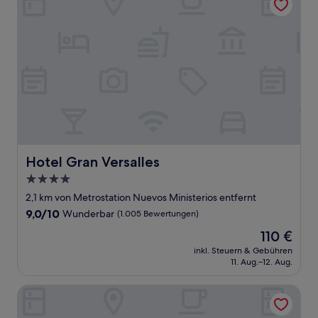
Hotel Gran Versalles
Hotel Gran Versalles
4.0-
Sterne-
2,1 km von Metrostation Nuevos Ministerios entfernt
Unterkunft
9.0
9,0/10
Wunderbar
(1.005 Bewertungen)
von
Der
110 €
10,
Preis
Wunderbar,
inkl. Steuern & Gebühren
beträgt
11. Aug.–12. Aug.
(1.005
110 €
Bewertungen)
Far Home Bernabeu