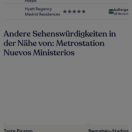
Hotels
Sterne-
können
Unterkunft
zusätzliche
Hyatt Regency
Außergewö
Bedingungen
5.0-
9.4
Madrid Residences
125 Bewertu
gelten.
Sterne-
Unterkunft
Andere Sehenswürdigkeiten in
der Nähe von: Metrostation
Nuevos Ministerios
Foto von Ángel Montes
Öffentliches
Foto
Torre Picasso
Bernabéu-Stadion