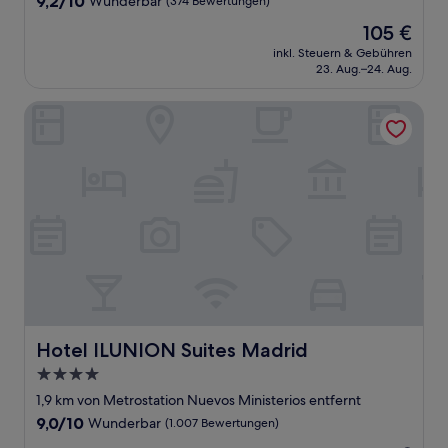
9,2/10
Wunderbar
(374 Bewertungen)
von
Der
105 €
10,
Preis
Wunderbar,
inkl. Steuern & Gebühren
beträgt
23. Aug.–24. Aug.
(374
105 €
Bewertungen)
Hotel ILUNION Suites Madrid
Hotel ILUNION Suites Madrid
Hotel ILUNION Suites Madrid
4.0-
Sterne-
1,9 km von Metrostation Nuevos Ministerios entfernt
Unterkunft
9.0
9,0/10
Wunderbar
(1.007 Bewertungen)
von