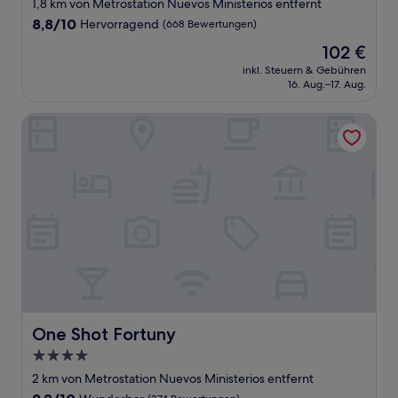
Sterne-
1,8 km von Metrostation Nuevos Ministerios entfernt
Unterkunft
8.8
8,8/10
Hervorragend
(668 Bewertungen)
von
Der
102 €
10,
Preis
Hervorragend,
inkl. Steuern & Gebühren
beträgt
16. Aug.–17. Aug.
(668
102 €
Bewertungen)
One Shot Fortuny
One Shot Fortuny
One Shot Fortuny
4.0-
Sterne-
2 km von Metrostation Nuevos Ministerios entfernt
Unterkunft
9.2