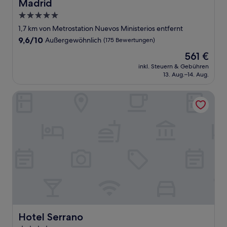
Madrid
5.0-
Sterne-
1,7 km von Metrostation Nuevos Ministerios entfernt
Unterkunft
9.6
9,6/10
Außergewöhnlich
(175 Bewertungen)
von
Der
561 €
10,
Preis
Außergewöhnlich,
inkl. Steuern & Gebühren
beträgt
13. Aug.–14. Aug.
(175
561 €
Bewertungen)
Hotel Serrano
Hotel Serrano
Hotel Serrano