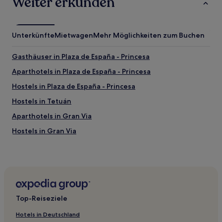
Weiter erkunden
Unterkünfte
Mietwagen
Mehr Möglichkeiten zum Buchen
Gasthäuser in Plaza de España - Princesa
Aparthotels in Plaza de España - Princesa
Hostels in Plaza de España - Princesa
Hostels in Tetuán
Aparthotels in Gran Via
Hostels in Gran Via
Hostels in Madrid Río
Hostels in Calle de Preciados
Hostels in Moncloa-Aravaca
Gasthäuser in Malasaña
Top-Reiseziele
Hotels nahe Cercanías-Bahnhof Madrid-Recoletos
Hotels in Deutschland
Hotels nahe Metrostation Ventas