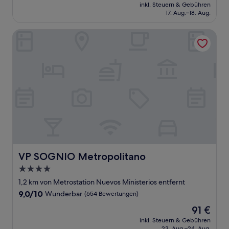
Preis
Wunderbar,
inkl. Steuern & Gebühren
beträgt
17. Aug.–18. Aug.
(779
162 €
Bewertungen)
VP SOGNIO Metropolitano
VP SOGNIO Metropolitano
VP SOGNIO Metropolitano
4.0-
Sterne-
1,2 km von Metrostation Nuevos Ministerios entfernt
Unterkunft
9.0
9,0/10
Wunderbar
(654 Bewertungen)
von
Der
91 €
10,
Preis
Wunderbar,
inkl. Steuern & Gebühren
beträgt
23. Aug.–24. Aug.