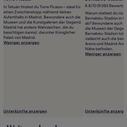
von
8.8/10 (9.083 Bewertu
In Tetuán findest du Torre Picasso – ideal für
Ángel
einen Zwischenstopp während deines
Warum stattest du nic
Montes
Aufenthalts in Madrid. Bewundere auch die
Bernabéu-Stadion in C
Museen und die Kunstgalerien der Gegend.
ab? Bewundere auch di
Madrid hat andere Wahrzeichen, die du
die Museen der Gegen
besichtigen kannst, darunter Königlicher
Bernabéu-Stadion toll fi
Palast von Madrid.
vielleicht auch die bei
Weniger anzeigen
Arena und Madrid Arena,
Nähe befinden.
Weniger anzeigen
Unterkünfte anzeigen
Unterkünfte anzeige