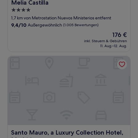
Melia Castilla
Melia Castilla
4.0-
Sterne-
1,7 km von Metrostation Nuevos Ministerios entfernt
Unterkunft
9.4
9,4/10
Außergewöhnlich
(1.005 Bewertungen)
von
Der
176 €
10,
Preis
Außergewöhnlich,
inkl. Steuern & Gebühren
beträgt
11. Aug.–12. Aug.
(1.005
176 €
Bewertungen)
Santo Mauro, a Luxury Collection Hotel, Madrid
Santo Mauro, a Luxury Collection Hotel, Madrid
Santo Mauro, a Luxury Collection Hotel,