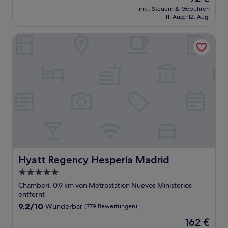
Preis
Wunderbar,
inkl. Steuern & Gebühren
beträgt
11. Aug.–12. Aug.
(288
92 €
Bewertungen)
Hyatt Regency Hesperia Madrid
Hyatt Regency Hesperia Madrid
Hyatt Regency Hesperia Madrid
5.0-
Sterne-
Chamberí, 0,9 km von Metrostation Nuevos Ministerios
Unterkunft
entfernt
9.2
9,2/10
Wunderbar
(779 Bewertungen)
von
Der
162 €
10,