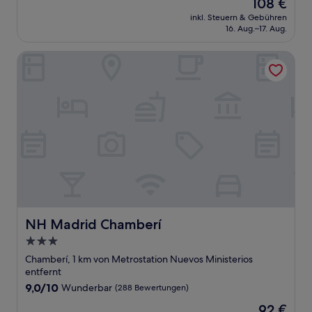
Der
108 €
10,
Preis
Hervorragend,
inkl. Steuern & Gebühren
beträgt
16. Aug.–17. Aug.
(131
108 €
Bewertungen)
NH Madrid Chamberí
NH Madrid Chamberí
NH Madrid Chamberí
3.0-
Sterne-
Chamberí, 1 km von Metrostation Nuevos Ministerios
Unterkunft
entfernt
9.0
9,0/10
Wunderbar
(288 Bewertungen)
von
Der
92 €
10,