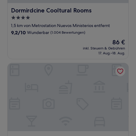
Dormirdcine Cooltural Rooms
Dormirdcine Cooltural Rooms
4.0-
Sterne-
1,5 km von Metrostation Nuevos Ministerios entfernt
Unterkunft
9.2
9,2/10
Wunderbar
(1.004 Bewertungen)
von
Der
86 €
10,
Preis
Wunderbar,
inkl. Steuern & Gebühren
beträgt
17. Aug.–18. Aug.
(1.004
86 €
Bewertungen)
Melia Castilla