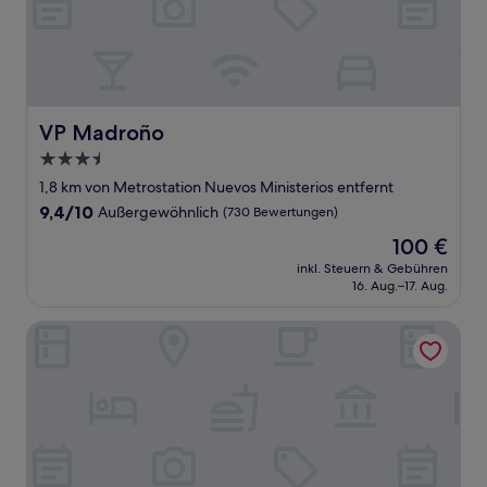
VP Madroño
VP Madroño
3.5-
Sterne-
1,8 km von Metrostation Nuevos Ministerios entfernt
Unterkunft
9.4
9,4/10
Außergewöhnlich
(730 Bewertungen)
von
Der
100 €
10,
Preis
Außergewöhnlich,
inkl. Steuern & Gebühren
beträgt
16. Aug.–17. Aug.
(730
100 €
Bewertungen)
UVE Marcenado