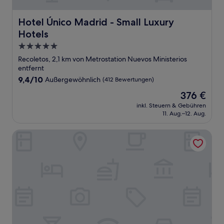
Hotel Único Madrid - Small Luxury Hotels
Hotel Único Madrid - Small Luxury
Hotels
5.0-
Sterne-
Recoletos, 2,1 km von Metrostation Nuevos Ministerios
Unterkunft
entfernt
9.4
9,4/10
Außergewöhnlich
(412 Bewertungen)
von
Der
376 €
10,
Preis
Außergewöhnlich,
inkl. Steuern & Gebühren
beträgt
11. Aug.–12. Aug.
(412
376 €
Bewertungen)
Hyatt Regency Madrid Residences