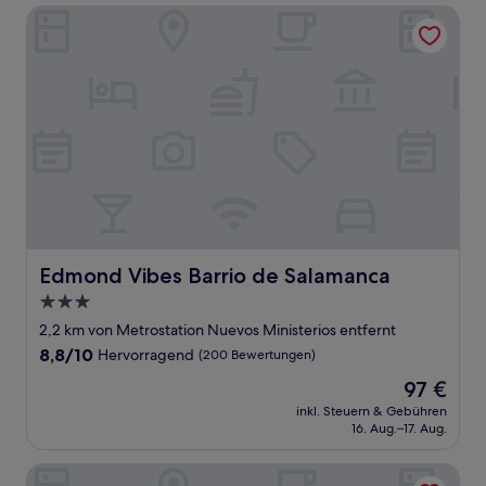
Edmond Vibes Barrio de Salamanca
Edmond Vibes Barrio de Salamanca
Edmond Vibes Barrio de Salamanca
3.0-
Sterne-
2,2 km von Metrostation Nuevos Ministerios entfernt
Unterkunft
8.8
8,8/10
Hervorragend
(200 Bewertungen)
von
Der
97 €
10,
Preis
Hervorragend,
inkl. Steuern & Gebühren
beträgt
16. Aug.–17. Aug.
(200
97 €
Bewertungen)
Hotel Gran Versalles