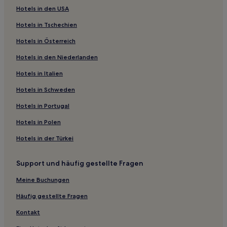
Hotels in den USA
Hotels nahe Torre de Madrid
Hotels in Tschechien
Hotels nahe Calle de la Princesa
Hotels in Österreich
Hotels nahe Metrostation Bilbao
Hotels in den Niederlanden
Hotels nahe Metrostation Retiro
Hotels nahe Metrostation Pío XII
Hotels in Italien
Hotels nahe Monasterio de las Descalzas Reales
Hotels in Schweden
Hotels nahe Krankenhaus Moncloa
Hotels in Portugal
Hotels nahe Nationalmuseum Thyssen-Bornemisza
Hotels in Polen
Hotels nahe Metrostation Arturo Soria
Hotels in der Türkei
Hotels nahe Puerta de Toledo
Support und häufig gestellte Fragen
Hotels nahe Metrostation Tribunal
Hotels nahe Metrostation Tetuán
Meine Buchungen
Hotels nahe Metrostation Gregorio Marañón
Häufig gestellte Fragen
Hotels nahe Movistar Arena
Kontakt
Hotels nahe Metrostation Colón