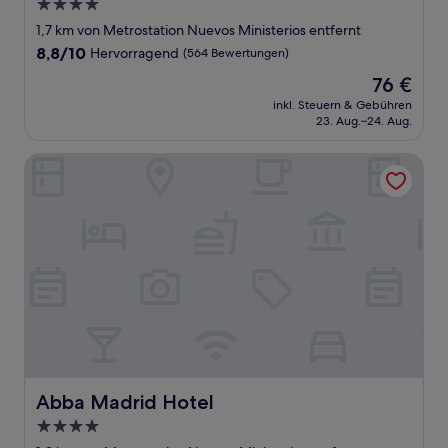
4.0-
Sterne-
1,7 km von Metrostation Nuevos Ministerios entfernt
Unterkunft
8.8
8,8/10
Hervorragend
(564 Bewertungen)
von
Der
76 €
10,
Preis
Hervorragend,
inkl. Steuern & Gebühren
beträgt
23. Aug.–24. Aug.
(564
76 €
Bewertungen)
Abba Madrid Hotel
Abba Madrid Hotel
Abba Madrid Hotel
4.0-