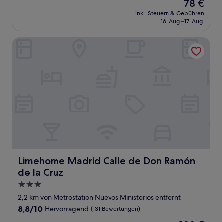
Der
78 €
10,
Preis
Wunderbar,
inkl. Steuern & Gebühren
beträgt
16. Aug.–17. Aug.
(1.007
78 €
Bewertungen)
Limehome Madrid Calle de Don Ramón de la Cruz
Limehome Madrid Calle de Don Ramón de la Cruz
Limehome Madrid Calle de Don Ramón
de la Cruz
3.0-
Sterne-
2,2 km von Metrostation Nuevos Ministerios entfernt
Unterkunft
8.8
8,8/10
Hervorragend
(131 Bewertungen)
von