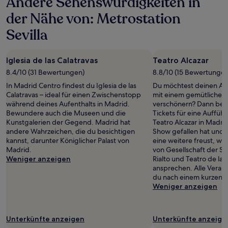
Andere Sehenswürdigkeiten in
der Nähe von: Metrostation
Sevilla
Iglesia de las Calatravas
Teatro Alcazar
8.4/10 (31 Bewertungen)
8.8/10 (15 Bewertungen
In Madrid Centro findest du Iglesia de las
Du möchtest deinen Auf
Calatravas – ideal für einen Zwischenstopp
mit einem gemütlichen
während deines Aufenthalts in Madrid.
verschönern? Dann beso
Bewundere auch die Museen und die
Tickets für eine Aufführ
Kunstgalerien der Gegend. Madrid hat
Teatro Alcazar in Madri
andere Wahrzeichen, die du besichtigen
Show gefallen hat und d
kannst, darunter Königlicher Palast von
eine weitere freust, w
Madrid.
von Gesellschaft der S
Weniger anzeigen
Rialto und Teatro de la
ansprechen. Alle Verans
du nach einem kurzen 
Weniger anzeigen
Unterkünfte anzeigen
Unterkünfte anzeige