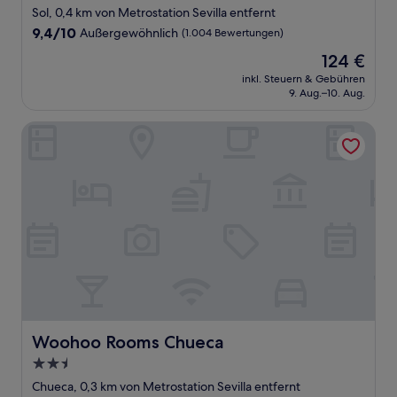
Sterne-
Sol, 0,4 km von Metrostation Sevilla entfernt
Unterkunft
9.4
9,4/10
Außergewöhnlich
(1.004 Bewertungen)
von
Der
124 €
10,
Preis
Außergewöhnlich,
inkl. Steuern & Gebühren
beträgt
9. Aug.–10. Aug.
(1.004
124 €
Bewertungen)
Woohoo Rooms Chueca
Woohoo Rooms Chueca
Woohoo Rooms Chueca
2.5-
Sterne-
Chueca, 0,3 km von Metrostation Sevilla entfernt