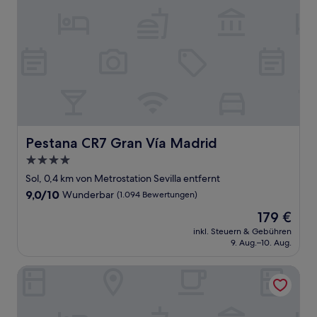
Pestana CR7 Gran Vía Madrid
Pestana CR7 Gran Vía Madrid
4.0-
Sterne-
Sol, 0,4 km von Metrostation Sevilla entfernt
Unterkunft
9.0
9,0/10
Wunderbar
(1.094 Bewertungen)
von
Der
179 €
10,
Preis
Wunderbar,
inkl. Steuern & Gebühren
beträgt
9. Aug.–10. Aug.
(1.094
179 €
Bewertungen)
Catalonia Gran Via Madrid