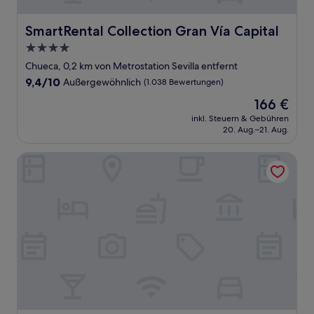
SmartRental Collection Gran Vía Capital
SmartRental Collection Gran Vía Capital
4.0-
Sterne-
Chueca, 0,2 km von Metrostation Sevilla entfernt
Unterkunft
9.4
9,4/10
Außergewöhnlich
(1.038 Bewertungen)
von
Der
166 €
10,
Preis
Außergewöhnlich,
inkl. Steuern & Gebühren
beträgt
20. Aug.–21. Aug.
(1.038
166 €
Bewertungen)
Hotel Vincci The Mint