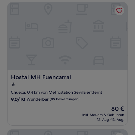
Hostal MH Fuencarral
Hostal MH Fuencarral
Hostal MH Fuencarral
1.0-
Stern-
Chueca, 0,4 km von Metrostation Sevilla entfernt
Unterkunft
9.0
9,0/10
Wunderbar
(89 Bewertungen)
von
Der
80 €
10,
Preis
Wunderbar,
inkl. Steuern & Gebühren
beträgt
12. Aug.–13. Aug.
(89
80 €
Bewertungen)
The Palace, a Luxury Collection Hotel, Madrid