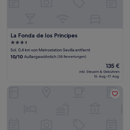
La Fonda de los Principes
La Fonda de los Principes
3.5-
Sterne-
Sol, 0,4 km von Metrostation Sevilla entfernt
Unterkunft
10.0
10/10
Außergewöhnlich
(38 Bewertungen)
von
Der
135 €
10,
Preis
Außergewöhnlich,
inkl. Steuern & Gebühren
beträgt
16. Aug.–17. Aug.
(38
135 €
Bewertungen)
Hotel Regina