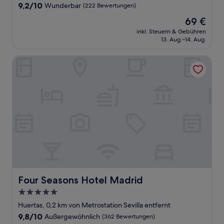
Unterkunft
9.2
9,2/10
Wunderbar
(222 Bewertungen)
von
Der
69 €
10,
Preis
Wunderbar,
inkl. Steuern & Gebühren
beträgt
13. Aug.–14. Aug.
(222
69 €
Bewertungen)
Four Seasons Hotel Madrid
Four Seasons Hotel Madrid
Four Seasons Hotel Madrid
5.0-
Sterne-
Huertas, 0,2 km von Metrostation Sevilla entfernt
Unterkunft
9.8
9,8/10
Außergewöhnlich
(362 Bewertungen)