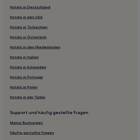
Hotels nahe Calle de la Princesa
Hotels in Deutschland
Hotels nahe Metrostation Noviciado
Hotels in den USA
Hotels nahe Ermita de San Isidro
Hotels in Tschechien
Hotels nahe Metrostation Bilbao
Hotels in Österreich
Hotels nahe Die Brunnen von Peral
Hotels in den Niederlanden
Hotels nahe Metrostation Embajadores
Hotels nahe Metrostation Ríos Rosas
Hotels in Italien
Moratalaz: Hotels
Hotels in Schweden
Hotels nahe Nationalmuseum Thyssen-Bornemisza
Hotels in Portugal
Hotels nahe Palacio de Santa Cruz
Hotels in Polen
Hotels nahe Jorge Juan y Santacilia
Hotels in der Türkei
Hotels nahe Puerta de Toledo
Support und häufig gestellte Fragen
Hotels nahe Metrostation Tribunal
Hotels nahe Parque Cerro del Tío Pío
Meine Buchungen
Usera: Hotels
Häufig gestellte Fragen