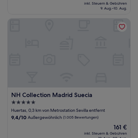
Preis
Außergewöhnlich,
inkl. Steuern & Gebühren
beträgt
9. Aug.–10. Aug.
(1.583
178 €
Bewertungen)
NH Collection Madrid Suecia
NH Collection Madrid Suecia
NH Collection Madrid Suecia
5.0-
Sterne-
Huertas, 0,3 km von Metrostation Sevilla entfernt
Unterkunft
9.4
9,4/10
Außergewöhnlich
(1.005 Bewertungen)
von
Der
161 €
10,
Preis
Außergewöhnlich,
inkl. Steuern & Gebühren
beträgt