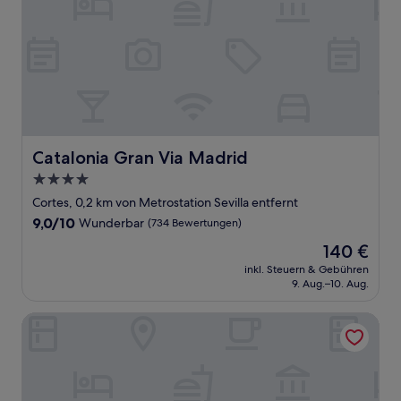
Catalonia Gran Via Madrid
Catalonia Gran Via Madrid
4.0-
Sterne-
Cortes, 0,2 km von Metrostation Sevilla entfernt
Unterkunft
9.0
9,0/10
Wunderbar
(734 Bewertungen)
von
Der
140 €
10,
Preis
Wunderbar,
inkl. Steuern & Gebühren
beträgt
9. Aug.–10. Aug.
(734
140 €
Bewertungen)
Woohoo Rooms Boutique Sol