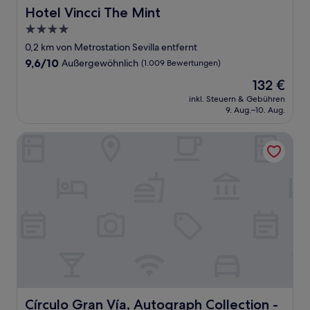
Hotel Vincci The Mint
Hotel Vincci The Mint
4.0-
Sterne-
0,2 km von Metrostation Sevilla entfernt
Unterkunft
9.6
9,6/10
Außergewöhnlich
(1.009 Bewertungen)
von
Der
132 €
10,
Preis
Außergewöhnlich,
inkl. Steuern & Gebühren
beträgt
9. Aug.–10. Aug.
(1.009
132 €
Bewertungen)
Círculo Gran Vía, Autograph Collection - Adults Only
Círculo Gran Vía, Autograph Collection - Adults Only
Círculo Gran Vía, Autograph Collection -