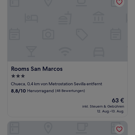
Rooms San Marcos
Rooms San Marcos
3.0-
Sterne-
Chueca, 0,4 km von Metrostation Sevilla entfernt
Unterkunft
8.8
8,8/10
Hervorragend
(48 Bewertungen)
von
Der
63 €
10,
Preis
Hervorragend,
inkl. Steuern & Gebühren
beträgt
12. Aug.–13. Aug.
(48
63 €
Bewertungen)
Pestana CR7 Gran Vía Madrid