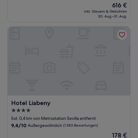
von
Der
616 €
10,
Preis
Außergewöhnlich,
inkl. Steuern & Gebühren
beträgt
30. Aug.–31. Aug.
(362
616 €
Bewertungen)
Hotel Liabeny
Hotel Liabeny
Hotel Liabeny
4.0-
Sterne-
Sol, 0,4 km von Metrostation Sevilla entfernt
Unterkunft
9.4
9,4/10
Außergewöhnlich
(1.583 Bewertungen)
von
Der
178 €
10,