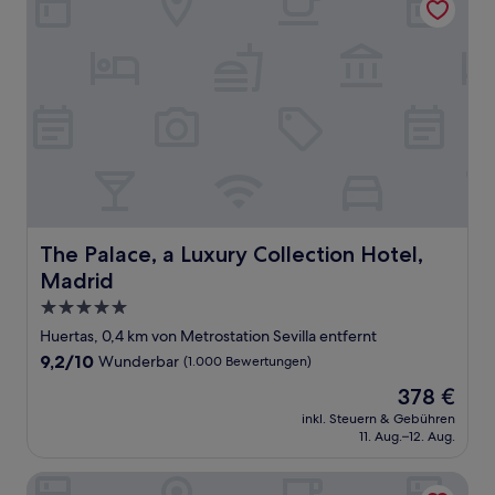
The Palace, a Luxury Collection Hotel, Madrid
The Palace, a Luxury Collection Hotel,
Madrid
5.0-
Sterne-
Huertas, 0,4 km von Metrostation Sevilla entfernt
Unterkunft
9.2
9,2/10
Wunderbar
(1.000 Bewertungen)
von
Der
378 €
10,
Preis
Wunderbar,
inkl. Steuern & Gebühren
beträgt
11. Aug.–12. Aug.
(1.000
378 €
Bewertungen)
Rooms San Marcos