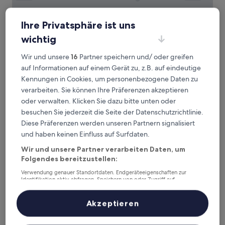
Ihre Privatsphäre ist uns
wichtig
Hotel Regina
Hotel Regina
Wir und unsere
16
Partner speichern und/ oder greifen
4.0-
auf Informationen auf einem Gerät zu, z.B. auf eindeutige
Sterne-
Sol, weniger als 0,1 km von Metrostation Sevilla entfernt
Kennungen in Cookies, um personenbezogene Daten zu
Unterkunft
9.8
9,8/10
Außergewöhnlich
(2.328 Bewertungen)
verarbeiten. Sie können Ihre Präferenzen akzeptieren
von
Der
179 €
oder verwalten. Klicken Sie dazu bitte unten oder
10,
Preis
Außergewöhnlich,
inkl. Steuern & Gebühren
besuchen Sie jederzeit die Seite der Datenschutzrichtlinie.
beträgt
12. Aug.–13. Aug.
(2.328
Diese Präferenzen werden unseren Partnern signalisiert
179 €
Bewertungen)
und haben keinen Einfluss auf Surfdaten.
DoubleTree by Hilton Madrid-Prado
Wir und unsere Partner verarbeiten Daten, um
Folgendes bereitzustellen:
Verwendung genauer Standortdaten. Endgeräteeigenschaften zur
Identifikation aktiv abfragen. Speichern von oder Zugriff auf
Informationen auf einem Endgerät. Personalisierte Werbung und
Inhalte, Messung von Werbeleistung und der Performance von Inhalten,
Zielgruppenforschung sowie Entwicklung und Verbesserung von
Akzeptieren
Angeboten.
Liste der Partner (Lieferanten)