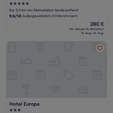
5.0-
Sterne-
Sol, 0,3 km von Metrostation Sevilla entfernt
Unterkunft
9.6
9,6/10
Außergewöhnlich
(413 Bewertungen)
von
Der
280 €
10,
Preis
Außergewöhnlich,
inkl. Steuern & Gebühren
beträgt
15. Aug.–16. Aug.
(413
280 €
Bewertungen)
Hotel Europa
Hotel Europa
Hotel Europa
3.0-