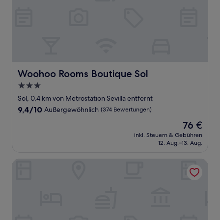
Woohoo Rooms Boutique Sol
Woohoo Rooms Boutique Sol
3.0-
Sterne-
Sol, 0,4 km von Metrostation Sevilla entfernt
Unterkunft
9.4
9,4/10
Außergewöhnlich
(374 Bewertungen)
von
Der
76 €
10,
Preis
Außergewöhnlich,
inkl. Steuern & Gebühren
beträgt
12. Aug.–13. Aug.
(374
76 €
Bewertungen)
Hotel Vincci Madrid Centrum