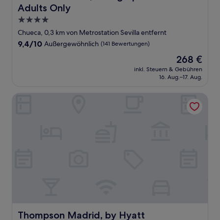
Adults Only
4.0-
Sterne-
Chueca, 0,3 km von Metrostation Sevilla entfernt
Unterkunft
9.4
9,4/10
Außergewöhnlich
(141 Bewertungen)
von
Der
268 €
10,
Preis
Außergewöhnlich,
inkl. Steuern & Gebühren
beträgt
16. Aug.–17. Aug.
(141
268 €
Bewertungen)
Thompson Madrid, by Hyatt
Thompson Madrid, by Hyatt
Thompson Madrid, by Hyatt