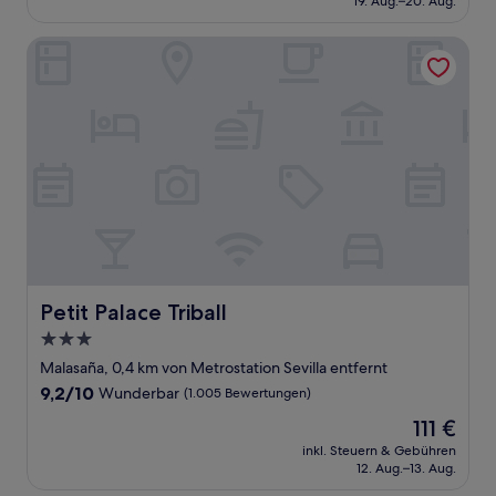
19. Aug.–20. Aug.
(1.005
161 €
Bewertungen)
Petit Palace Triball
Petit Palace Triball
Petit Palace Triball
3.0-
Sterne-
Malasaña, 0,4 km von Metrostation Sevilla entfernt
Unterkunft
9.2
9,2/10
Wunderbar
(1.005 Bewertungen)
von
Der
111 €
10,
Preis
Wunderbar,
inkl. Steuern & Gebühren
beträgt
12. Aug.–13. Aug.
(1.005
111 €
Bewertungen)