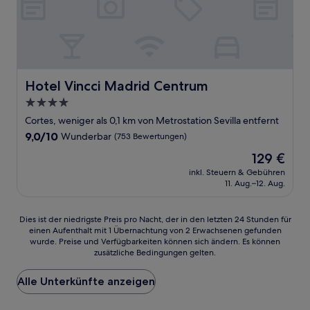
Hotel Vincci Madrid Centrum
Hotel Vincci Madrid Centrum
4.0-
Sterne-
Cortes, weniger als 0,1 km von Metrostation Sevilla entfernt
Unterkunft
9.0
9,0/10
Wunderbar
(753 Bewertungen)
von
Der
129 €
10,
Preis
Wunderbar,
inkl. Steuern & Gebühren
beträgt
11. Aug.–12. Aug.
(753
129 €
Bewertungen)
Dies
Dies ist der niedrigste Preis pro Nacht, der in den letzten 24 Stunden für
einen Aufenthalt mit 1 Übernachtung von 2 Erwachsenen gefunden
ist
wurde. Preise und Verfügbarkeiten können sich ändern. Es können
der
zusätzliche Bedingungen gelten.
niedrigste
Preis
Alle Unterkünfte anzeigen
pro
Nacht,
der