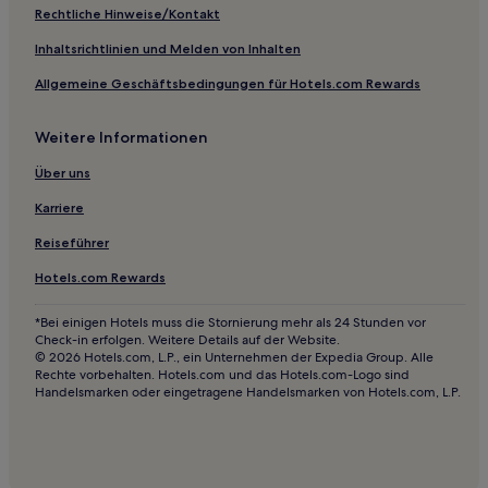
Gasthäuser in Plaza de España - Princesa
Rechtliche Hinweise/Kontakt
Hostels in Tetuán
Inhaltsrichtlinien und Melden von Inhalten
Aparthotels in Gran Via
Allgemeine Geschäftsbedingungen für Hotels.com Rewards
Hostels in Gran Via
Weitere Informationen
Hostels in Madrid Río
Hostels in Calle de Preciados
Über uns
Hostels in Moncloa-Aravaca
Karriere
Gasthäuser in Malasaña
Reiseführer
Boutique- nahe Calle de Preciados
Hotels.com Rewards
Lgbtqia-Freundliche nahe Calle de Preciados
*Bei einigen Hotels muss die Stornierung mehr als 24 Stunden vor
Haustierfreundliche in Moncloa-Aravaca
Check-in erfolgen. Weitere Details auf der Website.
© 2026 Hotels.com, L.P., ein Unternehmen der Expedia Group. Alle
Familien nahe Gewerbegebiet Paracuellos de Jarama
Rechte vorbehalten. Hotels.com und das Hotels.com-Logo sind
Handelsmarken oder eingetragene Handelsmarken von Hotels.com, L.P.
Haustierfreundliche in Getafe
Business in Getafe
Hotels mit Shoppingmöglichkeit nahe Paseo del Prado