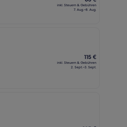
Preis
inkl. Steuern & Gebühren
beträgt
7. Aug.–8. Aug.
65 €
Der
115 €
Preis
inkl. Steuern & Gebühren
beträgt
2. Sept.–3. Sept.
115 €