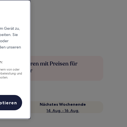
em Gerät zu,
eiten. Sie
 oder
rden unseren
n:
Mehr sparen mit Preisen für
Mitglieder
chern von oder
rbeleistung und
boten.
ptieren
Nächstes Wochenende
14. Aug. - 16. Aug.