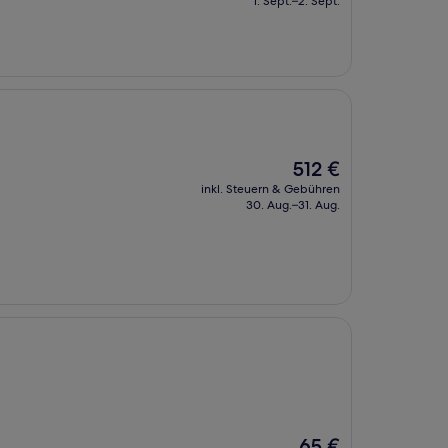
1. Sept.–2. Sept.
61 €
Der
512 €
Preis
inkl. Steuern & Gebühren
beträgt
30. Aug.–31. Aug.
512 €
Der
65 €