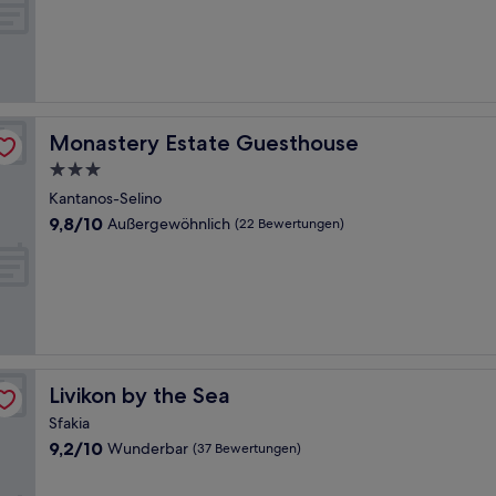
10,
Außergewöhnlich,
(46
Bewertungen)
Monastery Estate Guesthouse
Monastery Estate Guesthouse
3.0-
Sterne-
Kantanos-Selino
Unterkunft
9.8
9,8/10
Außergewöhnlich
(22 Bewertungen)
von
10,
Außergewöhnlich,
(22
Bewertungen)
Livikon by the Sea
Livikon by the Sea
Sfakia
9.2
9,2/10
Wunderbar
(37 Bewertungen)
von
10,