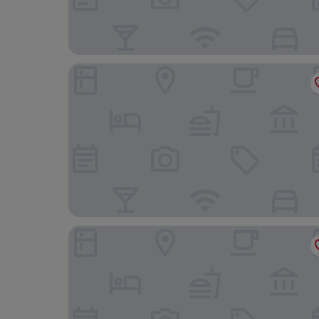
HANIAVILLAS 3 Private Villas with Pools
Neos Omalos