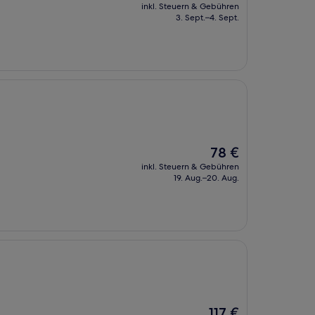
Preis
inkl. Steuern & Gebühren
beträgt
3. Sept.–4. Sept.
113 €
Der
78 €
Preis
inkl. Steuern & Gebühren
beträgt
19. Aug.–20. Aug.
78 €
Der
117 €