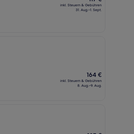
Preis
inkl. Steuern & Gebühren
beträgt
31. Aug.–1. Sept.
117 €
Der
164 €
Preis
inkl. Steuern & Gebühren
beträgt
8. Aug.–9. Aug.
164 €