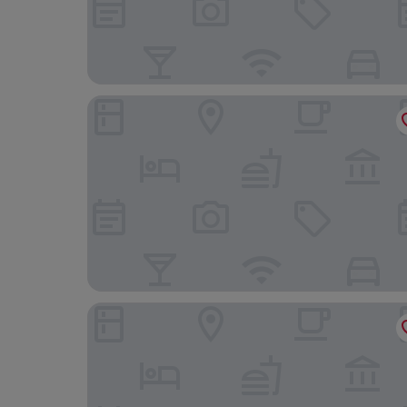
Monastery Estate Guesthouse
Livikon by the Sea