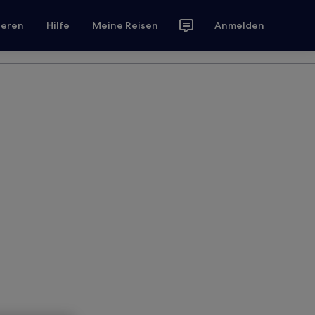
ieren
Hilfe
Meine Reisen
Anmelden