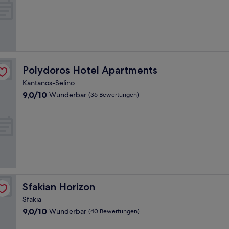
Wunderbar,
(37
Bewertungen)
Polydoros Hotel Apartments
Polydoros Hotel Apartments
Kantanos-Selino
9.0
9,0/10
Wunderbar
(36 Bewertungen)
von
10,
Wunderbar,
(36
Bewertungen)
Sfakian Horizon
Sfakian Horizon
Sfakia
9.0
9,0/10
Wunderbar
(40 Bewertungen)
von
10,