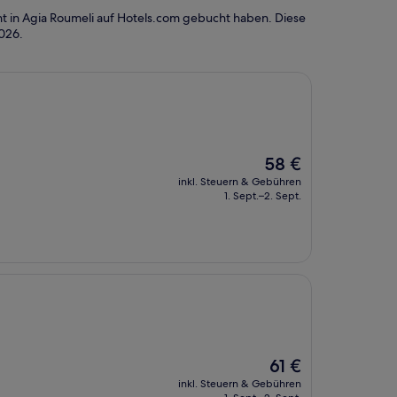
t in Agia Roumeli auf Hotels.com gebucht haben. Diese
2026
.
Der
58 €
Preis
inkl. Steuern & Gebühren
beträgt
1. Sept.–2. Sept.
58 €
Der
61 €
Preis
inkl. Steuern & Gebühren
beträgt