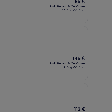
Der
185 €
Preis
inkl. Steuern & Gebühren
beträgt
15. Aug.–16. Aug.
185 €
Der
145 €
Preis
inkl. Steuern & Gebühren
beträgt
9. Aug.–10. Aug.
145 €
Der
113 €