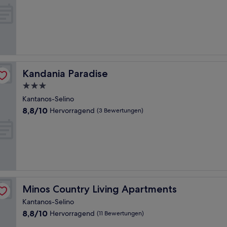
Wunderbar,
(40
Bewertungen)
Kandania Paradise
Kandania Paradise
3.0-
Sterne-
Kantanos-Selino
Unterkunft
8.8
8,8/10
Hervorragend
(3 Bewertungen)
von
10,
Hervorragend,
(3
Bewertungen)
Minos Country Living Apartments
Minos Country Living Apartments
Kantanos-Selino
8.8
8,8/10
Hervorragend
(11 Bewertungen)
von