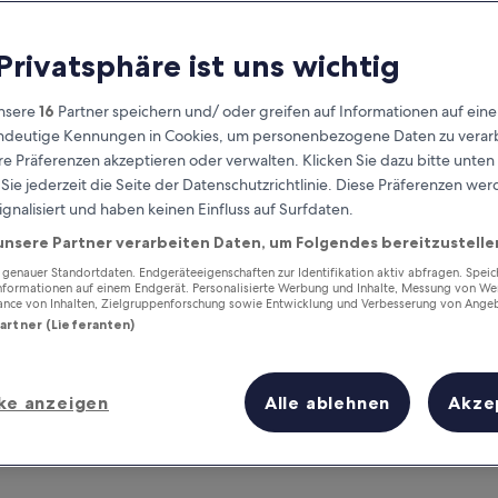
 Privatsphäre ist uns wichtig
nsere
16
Partner speichern und/ oder greifen auf Informationen auf ein
eindeutige Kennungen in Cookies, um personenbezogene Daten zu verarb
e Präferenzen akzeptieren oder verwalten. Klicken Sie dazu bitte unten
ie jederzeit die Seite der Datenschutzrichtlinie. Diese Präferenzen we
ignalisiert und haben keinen Einfluss auf Surfdaten.
unsere Partner verarbeiten Daten, um Folgendes bereitzustelle
Verdiene Prämien für jede
wahrgenommene Übernachtung
enauer Standortdaten. Endgeräteeigenschaften zur Identifikation aktiv abfragen. Spei
Informationen auf einem Endgerät. Personalisierte Werbung und Inhalte, Messung von We
ance von Inhalten, Zielgruppenforschung sowie Entwicklung und Verbesserung von Ange
Partner (Lieferanten)
ke anzeigen
Alle ablehnen
Akze
Morgen
Dieses Wochenende
7. Aug. - 8. Aug.
7. Aug. - 9. Aug.