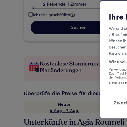
2 Reisende, 1 Zimmer
Ihre
Ich reise geschäftlich
Suchen
Wir und u
z.B. auf 
können Ihr
besuchen S
Partnern s
Wir und 
Kostenlose Stornierung bei
Planänderungen
Verwendung g
Zugriff auf 
der Perform
Liste der 
Überprüfe die Preise für diese Daten
Zwec
Heute
6. Aug. - 7. Aug.
Unterkünfte in Agia Roumeli