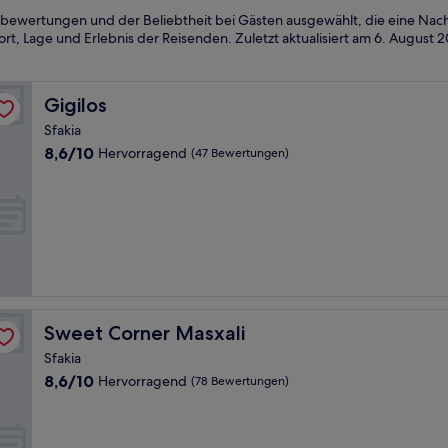
bewertungen und der Beliebtheit bei Gästen ausgewählt, die eine Nach
rt, Lage und Erlebnis der Reisenden. Zuletzt aktualisiert am
6. August 
Gigilos
Gigilos
Sfakia
8.6
8,6/10
Hervorragend
(47 Bewertungen)
von
10,
Hervorragend,
(47
Bewertungen)
Sweet Corner Masxali
Sweet Corner Masxali
Sfakia
8.6
8,6/10
Hervorragend
(78 Bewertungen)
von
10,
Hervorragend,