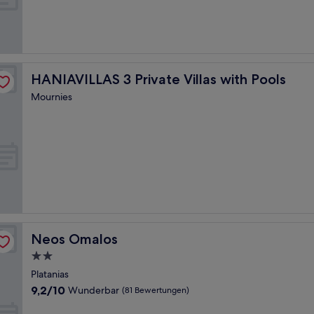
(78
Bewertungen)
HANIAVILLAS 3 Private Villas with Pools
HANIAVILLAS 3 Private Villas with Pools
Mournies
Neos Omalos
Neos Omalos
2.0-
Sterne-
Platanias
Unterkunft
9.2
9,2/10
Wunderbar
(81 Bewertungen)
von