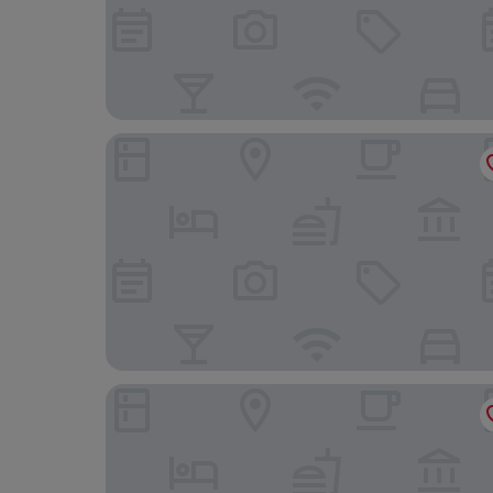
Kandania Paradise
Minos Country Living Apartments