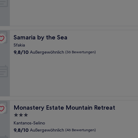
10,
Wunderbar,
(81
Bewertungen)
Samaria by the Sea
Samaria by the Sea
Sfakia
9.8
9,8/10
Außergewöhnlich
(36 Bewertungen)
von
10,
Außergewöhnlich,
(36
Bewertungen)
Monastery Estate Mountain Retreat
Monastery Estate Mountain Retreat
3.0-
Sterne-
Kantanos-Selino
Unterkunft
9.8
9,8/10
Außergewöhnlich
(46 Bewertungen)
von