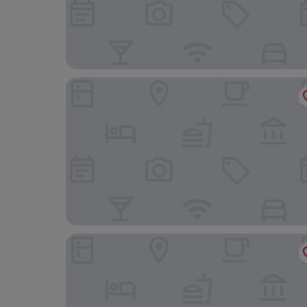
Polydoros Hotel Apartments
Sfakian Horizon