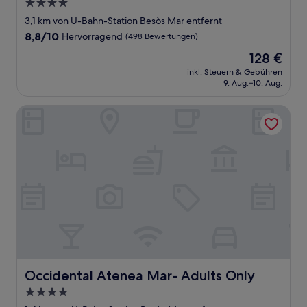
4.0-
Sterne-
3,1 km von U-Bahn-Station Besòs Mar entfernt
Unterkunft
8.8
8,8/10
Hervorragend
(498 Bewertungen)
von
Der
128 €
10,
Preis
Hervorragend,
inkl. Steuern & Gebühren
beträgt
9. Aug.–10. Aug.
(498
128 €
Bewertungen)
Occidental Atenea Mar- Adults Only
Occidental Atenea Mar- Adults Only
Occidental Atenea Mar- Adults Only
4.0-