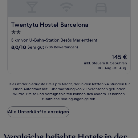
Twentytu Hostel Barcelona
Twentytu Hostel Barcelona
2.0-
Sterne-
3 km von U-Bahn-Station Besòs Mar entfernt
Unterkunft
8.0
8,0/10
Sehr gut
(286 Bewertungen)
von
Der
145 €
10,
Preis
Sehr
inkl. Steuern & Gebühren
beträgt
30. Aug.–31. Aug.
gut,
145 €
(286
Bewertungen)
Dies
Dies ist der niedrigste Preis pro Nacht, der in den letzten 24 Stunden für
einen Aufenthalt mit 1 Übernachtung von 2 Erwachsenen gefunden
ist
wurde. Preise und Verfügbarkeiten können sich ändern. Es können
der
zusätzliche Bedingungen gelten.
niedrigste
Preis
Alle Unterkünfte anzeigen
pro
Nacht,
der
in
Vergleiche beliebte Hotels in der
den