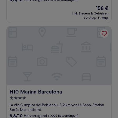
von
Der
158 €
10,
Preis
Hervorragend,
inkl. Steuern & Gebühren
beträgt
30. Aug.–31. Aug.
(1.016
158 €
Bewertungen)
H10 Marina Barcelona
H10 Marina Barcelona
H10 Marina Barcelona
4.0-
Sterne-
La Vila Olímpica del Poblenou, 3,2 km von U-Bahn-Station
Unterkunft
Besòs Mar entfernt
8.8
8,8/10
Hervorragend
(1.005 Bewertungen)