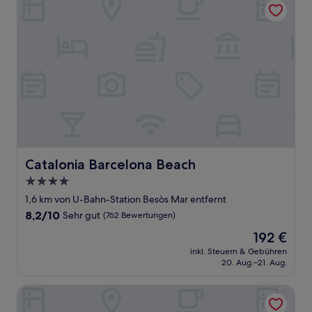
Catalonia Barcelona Beach
Catalonia Barcelona Beach
4.0-
Sterne-
1,6 km von U-Bahn-Station Besòs Mar entfernt
Unterkunft
8.2
8,2/10
Sehr gut
(762 Bewertungen)
von
Der
192 €
10,
Preis
Sehr
inkl. Steuern & Gebühren
beträgt
20. Aug.–21. Aug.
gut,
192 €
(762
Bewertungen)
Hotel Best 4 Barcelona