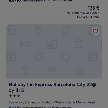
8,8/10
Hervorragend
(1.003 Bewertungen)
von
Der
135 €
10,
Preis
Hervorragend,
inkl. Steuern & Gebühren
beträgt
30. Aug.–31. Aug.
(1.003
135 €
Bewertungen)
Holiday Inn Express Barcelona City 22@ by IHG
Holiday Inn Express Barcelona City 22@ by IHG
Holiday Inn Express Barcelona City 22@
by IHG
3.0-
Sterne-
Poblenou, 2,2 km von U-Bahn-Station Besòs Mar entfernt
Unterkunft
8.8
8,8/10
Hervorragend
(1.016 Bewertungen)