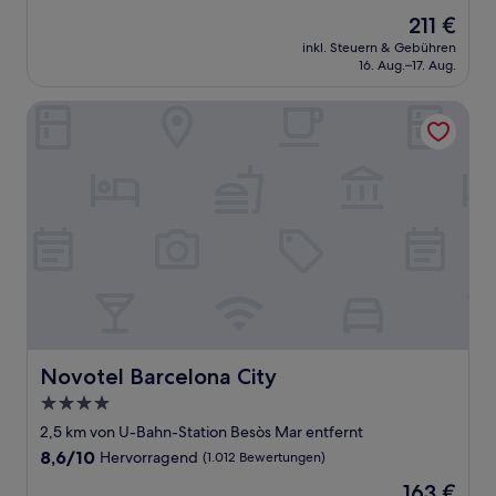
von
Der
211 €
10,
Preis
Hervorragend,
inkl. Steuern & Gebühren
beträgt
16. Aug.–17. Aug.
(1.005
211 €
Bewertungen)
Novotel Barcelona City
Novotel Barcelona City
Novotel Barcelona City
4.0-
Sterne-
2,5 km von U-Bahn-Station Besòs Mar entfernt
Unterkunft
8.6
8,6/10
Hervorragend
(1.012 Bewertungen)
von
Der
163 €
10,