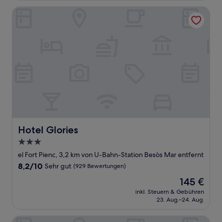
(1.001
Bewertungen)
Hotel Glories
Hotel Glories
Hotel Glories
3.0-
Sterne-
el Fort Pienc, 3,2 km von U-Bahn-Station Besòs Mar entfernt
Unterkunft
8.2
8,2/10
Sehr gut
(929 Bewertungen)
von
Der
145 €
10,
Preis
Sehr
inkl. Steuern & Gebühren
beträgt
23. Aug.–24. Aug.
gut,
145 €
(929
Bewertungen)
Catalonia Barcelona Beach