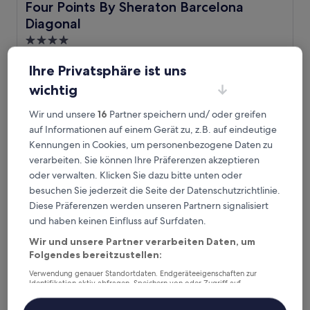
Four Points By Sheraton Barcelona Diagonal
Four Points By Sheraton Barcelona
Diagonal
4.0-
Sterne-
Poblenou, 2 km von U-Bahn-Station Besòs Mar entfernt
Ihre Privatsphäre ist uns
Unterkunft
9.2
9,2/10
Wunderbar
(1.004 Bewertungen)
von
wichtig
Der
181 €
10,
Preis
Wunderbar,
inkl. Steuern & Gebühren
Wir und unsere
16
Partner speichern und/ oder greifen
beträgt
31. Aug.–1. Sept.
(1.004
auf Informationen auf einem Gerät zu, z.B. auf eindeutige
181 €
Bewertungen)
Kennungen in Cookies, um personenbezogene Daten zu
Labtwentytwo Barcelona, A Tribute Portfolio Hotel
verarbeiten. Sie können Ihre Präferenzen akzeptieren
oder verwalten. Klicken Sie dazu bitte unten oder
besuchen Sie jederzeit die Seite der Datenschutzrichtlinie.
Diese Präferenzen werden unseren Partnern signalisiert
und haben keinen Einfluss auf Surfdaten.
Wir und unsere Partner verarbeiten Daten, um
Folgendes bereitzustellen:
Verwendung genauer Standortdaten. Endgeräteeigenschaften zur
Identifikation aktiv abfragen. Speichern von oder Zugriff auf
Informationen auf einem Endgerät. Personalisierte Werbung und
Inhalte, Messung von Werbeleistung und der Performance von Inhalten,