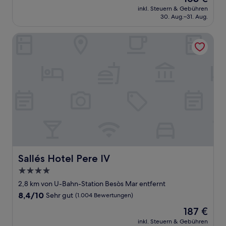
Preis
Hervorragend,
inkl. Steuern & Gebühren
beträgt
30. Aug.–31. Aug.
(1.012
163 €
Bewertungen)
Sallés Hotel Pere IV
Sallés Hotel Pere IV
Sallés Hotel Pere IV
4.0-
Sterne-
2,8 km von U-Bahn-Station Besòs Mar entfernt
Unterkunft
8.4
8,4/10
Sehr gut
(1.004 Bewertungen)
von
Der
187 €
10,
Preis
Sehr
inkl. Steuern & Gebühren