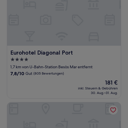
Eurohotel Diagonal Port
Eurohotel Diagonal Port
4.0-
Sterne-
1,7 km von U-Bahn-Station Besòs Mar entfernt
Unterkunft
7.8
7,8/10
Gut
(805 Bewertungen)
von
Der
181 €
10,
Preis
Gut,
inkl. Steuern & Gebühren
beträgt
30. Aug.–31. Aug.
(805
181 €
Bewertungen)
Micampus Barcelona Student Residence