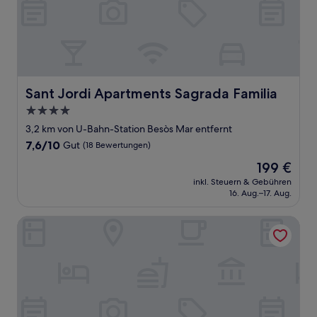
Sant Jordi Apartments Sagrada Familia
Sant Jordi Apartments Sagrada Familia
4.0-
Sterne-
3,2 km von U-Bahn-Station Besòs Mar entfernt
Unterkunft
7.6
7,6/10
Gut
(18 Bewertungen)
von
Der
199 €
10,
Preis
Gut,
inkl. Steuern & Gebühren
beträgt
16. Aug.–17. Aug.
(18
199 €
Bewertungen)
Amistat City Hostel Barcelona