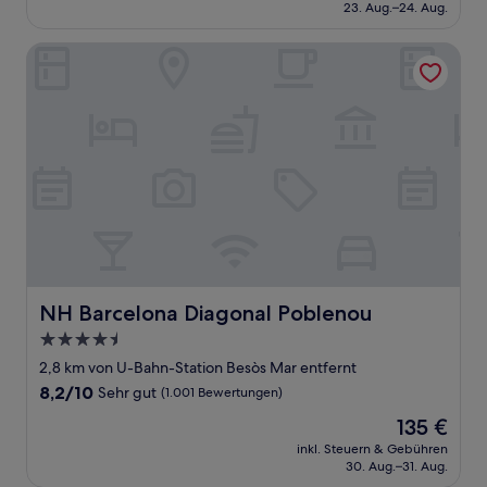
beträgt
23. Aug.–24. Aug.
gut,
187 €
(1.004
Bewertungen)
NH Barcelona Diagonal Poblenou
NH Barcelona Diagonal Poblenou
NH Barcelona Diagonal Poblenou
4.5-
Sterne-
2,8 km von U-Bahn-Station Besòs Mar entfernt
Unterkunft
8.2
8,2/10
Sehr gut
(1.001 Bewertungen)
von
Der
135 €
10,
Preis
Sehr
inkl. Steuern & Gebühren
beträgt
30. Aug.–31. Aug.
gut,
135 €