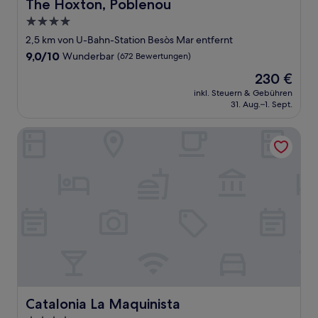
The Hoxton, Poblenou
The Hoxton, Poblenou
4.0-
Sterne-
2,5 km von U-Bahn-Station Besòs Mar entfernt
Unterkunft
9.0
9,0/10
Wunderbar
(672 Bewertungen)
von
Der
230 €
10,
Preis
Wunderbar,
inkl. Steuern & Gebühren
beträgt
31. Aug.–1. Sept.
(672
230 €
Bewertungen)
Catalonia La Maquinista
Catalonia La Maquinista
Catalonia La Maquinista