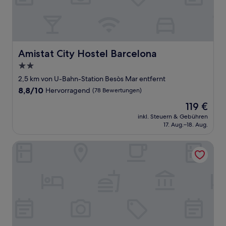
Amistat City Hostel Barcelona
Amistat City Hostel Barcelona
2.0-
Sterne-
2,5 km von U-Bahn-Station Besòs Mar entfernt
Unterkunft
8.8
8,8/10
Hervorragend
(78 Bewertungen)
von
Der
119 €
10,
Preis
Hervorragend,
inkl. Steuern & Gebühren
beträgt
17. Aug.–18. Aug.
(78
119 €
Bewertungen)
Twentytu Hostel Barcelona