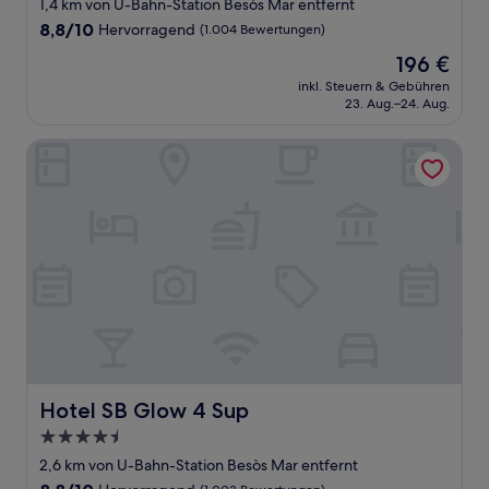
Sterne-
1,4 km von U-Bahn-Station Besòs Mar entfernt
Unterkunft
8.8
8,8/10
Hervorragend
(1.004 Bewertungen)
von
Der
196 €
10,
Preis
Hervorragend,
inkl. Steuern & Gebühren
beträgt
23. Aug.–24. Aug.
(1.004
196 €
Bewertungen)
Hotel SB Glow 4 Sup
Hotel SB Glow 4 Sup
Hotel SB Glow 4 Sup
4.5-
Sterne-
2,6 km von U-Bahn-Station Besòs Mar entfernt
Unterkunft
8.8