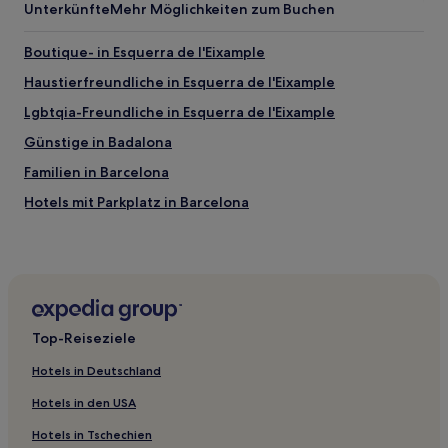
Unterkünfte
Mehr Möglichkeiten zum Buchen
Boutique- in Esquerra de l'Eixample
Haustierfreundliche in Esquerra de l'Eixample
Lgbtqia-Freundliche in Esquerra de l'Eixample
Günstige in Badalona
Familien in Barcelona
Hotels mit Parkplatz in Barcelona
Haustierfreundliche in Barcelona
Günstige in Barcelona
Hotels mit Fitnessbereich in Barcelona
Luxus in Barcelona
Top-Reiseziele
Hotels mit Pool in Barcelona
Hotels in Deutschland
Lgbtqia-Freundliche in Dreta de l'Eixample
Hotels in den USA
Hotels mit Parkplatz in Dreta de l'Eixample
Hotels in Tschechien
Familien in Dreta de l'Eixample