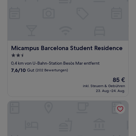
Micampus Barcelona Student Residence
Micampus Barcelona Student Residence
2.5-
Sterne-
0,4 km von U-Bahn-Station Besòs Mar entfernt
Unterkunft
7.6
7,6/10
Gut
(202 Bewertungen)
von
Der
85 €
10,
Preis
Gut,
inkl. Steuern & Gebühren
beträgt
23. Aug.–24. Aug.
(202
85 €
Bewertungen)
Sant Jordi Apartments Sagrada Familia