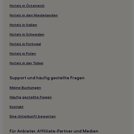
Hotels in Österreich
Hotels mit Wellnessbereich in Katalonien
Hotels in den Niederlanden
Haustierfreundliche in Katalonien
Hotels mit Weingut in Katalonien
Hotels in Italien
Strand in Katalonien
Hotels in Schweden
Ski in Katalonien
Hotels in Portugal
Hotels mit Küchenzeile in Katalonien
Hotels in Polen
Hotels mit Fitnessbereich in Katalonien
Hotels in der Türkei
Hotels mit Parkplatz in Katalonien
Support und häufig gestellte Fragen
Günstige in Katalonien
Hotels mit Pool in Katalonien
Meine Buchungen
Familien in Katalonien
Häufig gestellte Fragen
Luxus in Katalonien
Kontakt
Familien in Sant Gervasi
Eine Unterkunft bewerten
Günstige nahe Rambla de Catalunya
Für Anbieter, Affliliate-Partner und Medien
Haustierfreundliche nahe Rambla de Catalunya