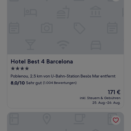
Hotel Best 4 Barcelona
Hotel Best 4 Barcelona
4.0-
Sterne-
Poblenou, 2,5 km von U-Bahn-Station Besòs Mar entfernt
Unterkunft
8.0
8,0/10
Sehr gut
(1.004 Bewertungen)
von
Der
171 €
10,
Preis
Sehr
inkl. Steuern & Gebühren
beträgt
25. Aug.–26. Aug.
gut,
171 €
(1.004
Bewertungen)
Eurohotel Diagonal Port