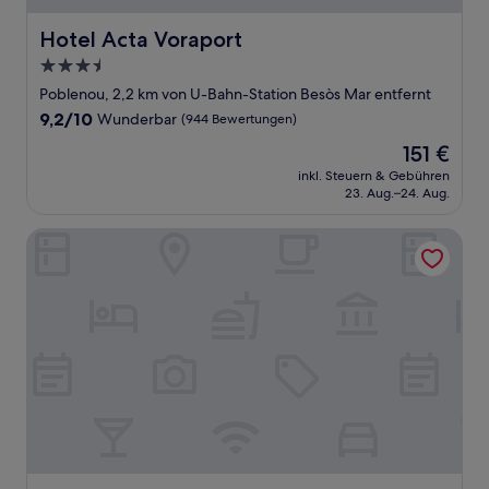
Hotel Acta Voraport
Hotel Acta Voraport
3.5-
Sterne-
Poblenou, 2,2 km von U-Bahn-Station Besòs Mar entfernt
Unterkunft
9.2
9,2/10
Wunderbar
(944 Bewertungen)
von
Der
151 €
10,
Preis
Wunderbar,
inkl. Steuern & Gebühren
beträgt
23. Aug.–24. Aug.
(944
151 €
Bewertungen)
Four Points By Sheraton Barcelona Diagonal