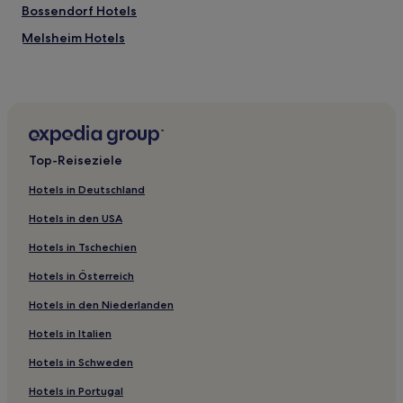
Bossendorf Hotels
Melsheim Hotels
Obermodern-Zutzendorf Hotels
Land der Zorn: Hotels
Rohr Hotels
Wingersheim Hotels
Top-Reiseziele
Bad Niederbronn Hotels
Hotels in Deutschland
Hotels nahe Bahnhof Wingen-sur-Moder
Hotels in den USA
Knœrsheim Hotels
Hotels in Tschechien
Land von Niederbronn-les-Bains: Hotels
Hotels in Österreich
Olwisheim Hotels
Hotels in den Niederlanden
Philippsbourg Hotels
Hotels nahe Bahnhof Schweighouse-sur-Moder
Hotels in Italien
Puberg Hotels
Hotels in Schweden
Kriegsheim Hotels
Hotels in Portugal