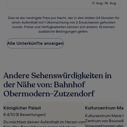
beträgt
17. Aug.–18. Aug.
(20
97 €
Bewertungen)
Dies
Dies ist der niedrigste Preis pro Nacht, der in den letzten 24 Stunden für
einen Aufenthalt mit 1 Übernachtung von 2 Erwachsenen gefunden
ist
wurde. Preise und Verfügbarkeiten können sich ändern. Es können
der
zusätzliche Bedingungen gelten.
niedrigste
Preis
Alle Unterkünfte anzeigen
pro
Nacht,
der
in
den
letzten
Andere Sehenswürdigkeiten in
24 Stunden
für
der Nähe von: Bahnhof
einen
Aufenthalt
Obermodern-Zutzendorf
mit
1 Übernachtung
von
Königlicher Palast
Kulturzentrum Mari
2 Erwachsenen
8.4/10 (8 Bewertungen)
gefunden
Kulturzentrum Marie Har
wurde.
Zentrum von Bouxwiller
Du möchtest deinen Aufenthalt im Herzen von
Preise
Voraussetzungen also,