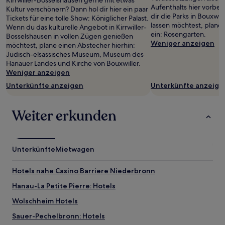
Kirrwiller-Bosselshausen gerne mit etwas
und
Aufenthalts hier vorbe
Kultur verschönern? Dann hol dir hier ein paar
Verfügbarkeiten
dir die Parks in Bouxwil
Tickets für eine tolle Show: Königlicher Palast.
können
lassen möchtest, plane 
Wenn du das kulturelle Angebot in Kirrwiller-
sich
ein: Rosengarten.
Bosselshausen in vollen Zügen genießen
ändern.
Weniger anzeigen
möchtest, plane einen Abstecher hierhin:
Es
Jüdisch-elsässisches Museum, Museum des
können
Hanauer Landes und Kirche von Bouxwiller.
zusätzliche
Weniger anzeigen
Bedingungen
Unterkünfte anzeigen
Unterkünfte anzeige
gelten.
Weiter erkunden
Unterkünfte
Mietwagen
Hotels nahe Casino Barriere Niederbronn
Hanau-La Petite Pierre: Hotels
Wolschheim Hotels
Sauer-Pechelbronn: Hotels