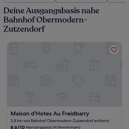
Deine Ausgangsbasis nahe
Bahnhof Obermodern-
Zutzendorf
Maison d'Hotes Au Freidbarry
Maison d'Hotes Au Freidbarry
Maison d'Hotes Au Freidbarry
3,8 km von Bahnhof Obermodern-Zutzendorf entfernt
8.6
8,6/10
Hervorragend
(41 Bewertungen)