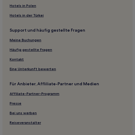
Maennolsheim Hotels
Hotels in Polen
Friedolsheim Hotels
Hotels in der Türkei
Kuttolsheim Hotels
Support und häufig gestellte Fragen
Hochstett Hotels
Ingwiller Hotels
Meine Buchungen
Hotels nahe Didiland
Häufig gestellte Fragen
Haguenau Agglomeration: Hotels
Kontakt
Rosteig Hotels
Eine Unterkunft bewerten
Bitschhoffen Hotels
Für Anbieter, Affliliate-Partner und Medien
Hohengœft Hotels
Affiliate-Partner-Programm
Rangen Hotels
Aparthotels in Straßburg
Presse
Gasthäuser in Nancy
Bei uns werben
3-Sterne-Hotels in Haguenau
Reiseveranstalter
4-Sterne-Hotels in Skigebiet Gérardmer