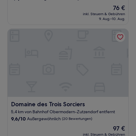
von
Der
76 €
10,
Preis
Hervorragend,
inkl. Steuern & Gebühren
beträgt
9. Aug.–10. Aug.
(41
76 €
Bewertungen)
Domaine des Trois Sorciers
Domaine des Trois Sorciers
Domaine des Trois Sorciers
5,4 km von Bahnhof Obermodern-Zutzendorf entfernt
9.6
9,6/10
Außergewöhnlich
(20 Bewertungen)
von
Der
97 €
10,
Preis
Außergewöhnlich,
inkl. Steuern & Gebühren