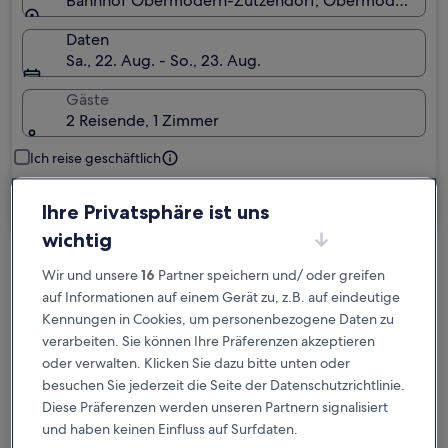
Bahnhof Obermodern-Zutzendorf, Obermodern-Zutze
Daten
Sa., 22. Aug. - So., 23. Aug.
Gäste
2 Reisende, 1 Zimmer
Ich reise geschäftlich
Suchen
Ihre Privatsphäre ist uns
wichtig
Wir und unsere
16
Partner speichern und/ oder greifen
Kostenlose Stornierung bei
auf Informationen auf einem Gerät zu, z.B. auf eindeutige
Planänderungen
Kennungen in Cookies, um personenbezogene Daten zu
verarbeiten. Sie können Ihre Präferenzen akzeptieren
Verdiene Prämien für jede
oder verwalten. Klicken Sie dazu bitte unten oder
wahrgenommene Übernachtung
besuchen Sie jederzeit die Seite der Datenschutzrichtlinie.
Diese Präferenzen werden unseren Partnern signalisiert
Mehr sparen mit Preisen für Mitglieder
und haben keinen Einfluss auf Surfdaten.