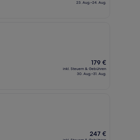
beträgt
23. Aug.–24. Aug.
148 €
Der
179 €
Preis
inkl. Steuern & Gebühren
beträgt
30. Aug.–31. Aug.
179 €
Der
247 €
Preis