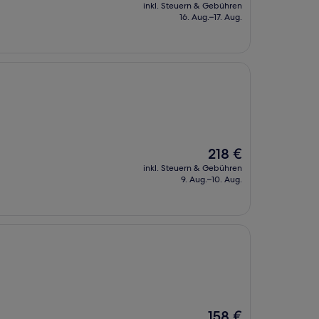
Preis
inkl. Steuern & Gebühren
beträgt
16. Aug.–17. Aug.
135 €
Der
218 €
Preis
inkl. Steuern & Gebühren
beträgt
9. Aug.–10. Aug.
218 €
Der
158 €