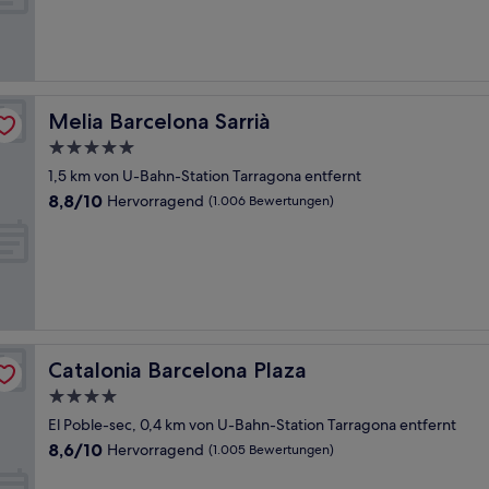
Hervorragend,
(1.003
Bewertungen)
Melia Barcelona Sarrià
Melia Barcelona Sarrià
5.0-
Sterne-
1,5 km von U-Bahn-Station Tarragona entfernt
Unterkunft
8.8
8,8/10
Hervorragend
(1.006 Bewertungen)
von
10,
Hervorragend,
(1.006
Bewertungen)
Catalonia Barcelona Plaza
Catalonia Barcelona Plaza
4.0-
Sterne-
El Poble-sec, 0,4 km von U-Bahn-Station Tarragona entfernt
Unterkunft
8.6
8,6/10
Hervorragend
(1.005 Bewertungen)
von
10,