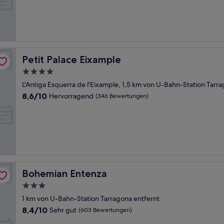
Hervorragend,
(1.005
Bewertungen)
Petit Palace Eixample
Petit Palace Eixample
4.0-
Sterne-
L'Antiga Esquerra de l'Eixample, 1,5 km von U-Bahn-Station Tarr
Unterkunft
8.6
8,6/10
Hervorragend
(346 Bewertungen)
von
10,
Hervorragend,
(346
Bewertungen)
Bohemian Entenza
Bohemian Entenza
3.0-
Sterne-
1 km von U-Bahn-Station Tarragona entfernt
Unterkunft
8.4
8,4/10
Sehr gut
(603 Bewertungen)
von