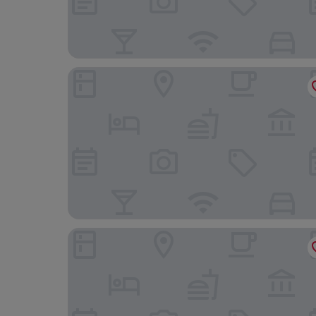
Petit Palace Eixample
Bohemian Entenza