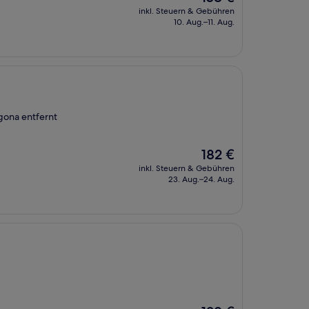
Preis
inkl. Steuern & Gebühren
beträgt
10. Aug.–11. Aug.
158 €
agona entfernt
Der
182 €
Preis
inkl. Steuern & Gebühren
beträgt
23. Aug.–24. Aug.
182 €