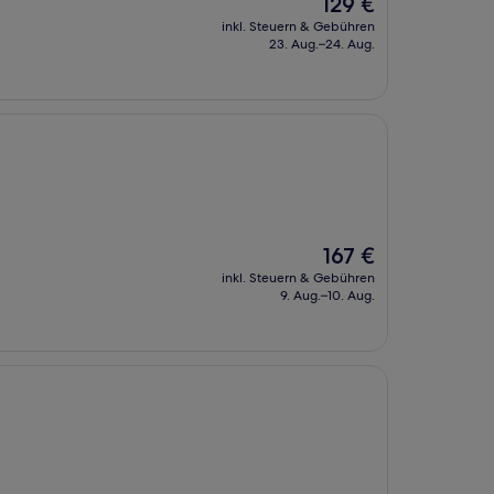
Der
129 €
Preis
inkl. Steuern & Gebühren
beträgt
23. Aug.–24. Aug.
129 €
Der
167 €
Preis
inkl. Steuern & Gebühren
beträgt
9. Aug.–10. Aug.
167 €