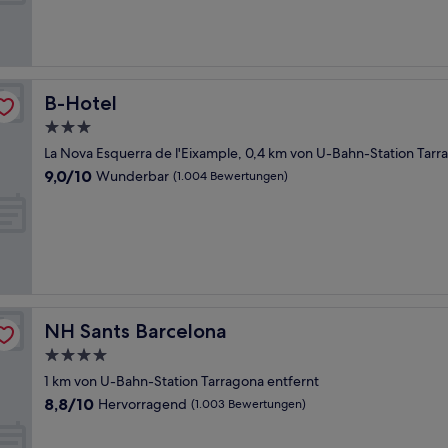
Wunderbar,
(1.369
Bewertungen)
B-Hotel
B-Hotel
3.0-
Sterne-
La Nova Esquerra de l'Eixample, 0,4 km von U-Bahn-Station Tarr
Unterkunft
9.0
9,0/10
Wunderbar
(1.004 Bewertungen)
von
10,
Wunderbar,
(1.004
Bewertungen)
NH Sants Barcelona
NH Sants Barcelona
4.0-
Sterne-
1 km von U-Bahn-Station Tarragona entfernt
Unterkunft
8.8
8,8/10
Hervorragend
(1.003 Bewertungen)
von
10,