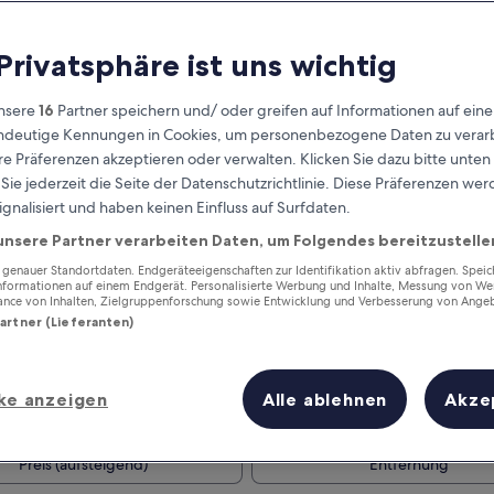
 Privatsphäre ist uns wichtig
nsere
16
Partner speichern und/ oder greifen auf Informationen auf ein
eindeutige Kennungen in Cookies, um personenbezogene Daten zu verarb
e Präferenzen akzeptieren oder verwalten. Klicken Sie dazu bitte unten
ie jederzeit die Seite der Datenschutzrichtlinie. Diese Präferenzen we
ignalisiert und haben keinen Einfluss auf Surfdaten.
unsere Partner verarbeiten Daten, um Folgendes bereitzustelle
Verdiene Prämien für jede
wahrgenommene Übernachtung
enauer Standortdaten. Endgeräteeigenschaften zur Identifikation aktiv abfragen. Spei
Informationen auf einem Endgerät. Personalisierte Werbung und Inhalte, Messung von We
ance von Inhalten, Zielgruppenforschung sowie Entwicklung und Verbesserung von Ange
Partner (Lieferanten)
ke anzeigen
Alle ablehnen
Akze
Morgen
Nächstes Wochenend
9. Aug. - 10. Aug.
14. Aug. - 16. Aug.
Preis (aufsteigend)
Entfernung