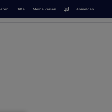
ieren
Hilfe
Meine Reisen
Anmelden