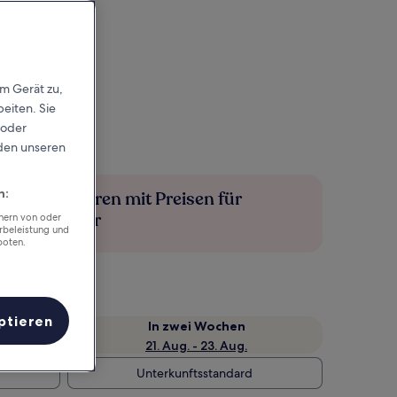
em Gerät zu,
eiten. Sie
 oder
rden unseren
n:
Mehr sparen mit Preisen für
Mitglieder
chern von oder
rbeleistung und
boten.
ptieren
e
In zwei Wochen
21. Aug. - 23. Aug.
Unterkunftsstandard