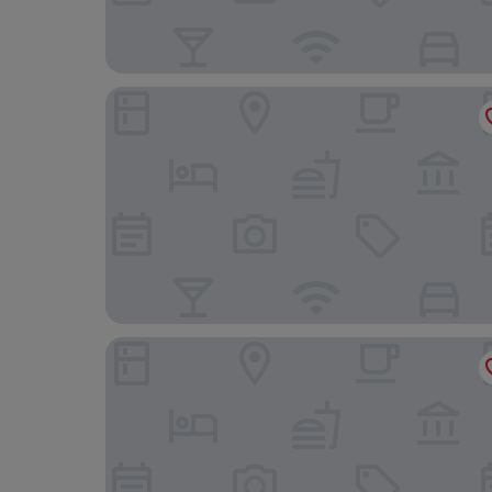
B-Hotel
NH Sants Barcelona