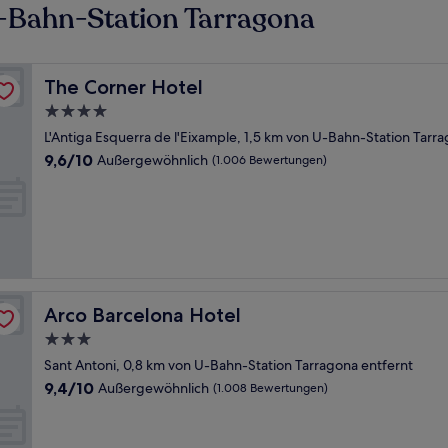
-Bahn-Station Tarragona
The Corner Hotel
The Corner Hotel
4.0-
Sterne-
L'Antiga Esquerra de l'Eixample, 1,5 km von U-Bahn-Station Tarr
Unterkunft
9.6
9,6/10
Außergewöhnlich
(1.006 Bewertungen)
von
10,
Außergewöhnlich,
(1.006
Bewertungen)
Arco Barcelona Hotel
Arco Barcelona Hotel
3.0-
Sterne-
Sant Antoni, 0,8 km von U-Bahn-Station Tarragona entfernt
Unterkunft
9.4
9,4/10
Außergewöhnlich
(1.008 Bewertungen)
von
10,
Außergewöhnlich,