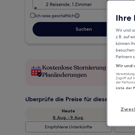
2 Reisende, 1 Zimmer
Ihre
Ich reise geschäftlich
Suchen
Wir und u
z.B. auf 
können Ihr
besuchen S
Partnern s
Wir und 
Kostenlose Stornierung bei
Planänderungen
Verwendung g
Zugriff auf 
der Perform
Liste der 
Überprüfe die Preise für diese Daten
Zwec
Heute
8. Aug. - 9. Aug.
Empfohlene Unterkünfte