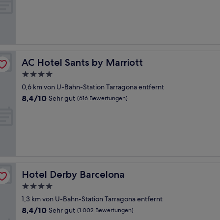
10,
Sehr
gut,
(603
Bewertungen)
AC Hotel Sants by Marriott
AC Hotel Sants by Marriott
4.0-
Sterne-
0,6 km von U-Bahn-Station Tarragona entfernt
Unterkunft
8.4
8,4/10
Sehr gut
(616 Bewertungen)
von
10,
Sehr
gut,
(616
Bewertungen)
Hotel Derby Barcelona
Hotel Derby Barcelona
4.0-
Sterne-
1,3 km von U-Bahn-Station Tarragona entfernt
Unterkunft
8.4
8,4/10
Sehr gut
(1.002 Bewertungen)
von