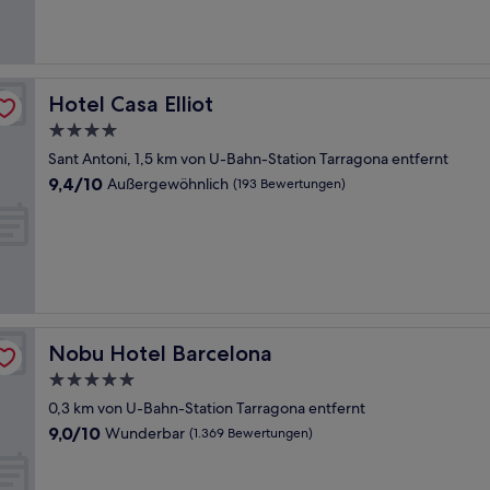
(1.008
Bewertungen)
Hotel Casa Elliot
Hotel Casa Elliot
4.0-
Sterne-
Sant Antoni, 1,5 km von U-Bahn-Station Tarragona entfernt
Unterkunft
9.4
9,4/10
Außergewöhnlich
(193 Bewertungen)
von
10,
Außergewöhnlich,
(193
Bewertungen)
Nobu Hotel Barcelona
Nobu Hotel Barcelona
5.0-
Sterne-
0,3 km von U-Bahn-Station Tarragona entfernt
Unterkunft
9.0
9,0/10
Wunderbar
(1.369 Bewertungen)
von
10,