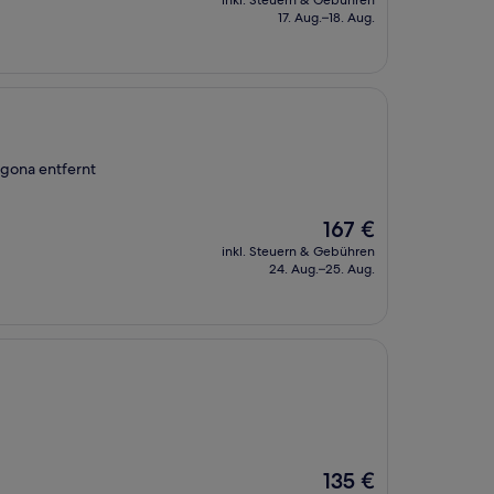
inkl. Steuern & Gebühren
beträgt
17. Aug.–18. Aug.
247 €
agona entfernt
Der
167 €
Preis
inkl. Steuern & Gebühren
beträgt
24. Aug.–25. Aug.
167 €
Der
135 €