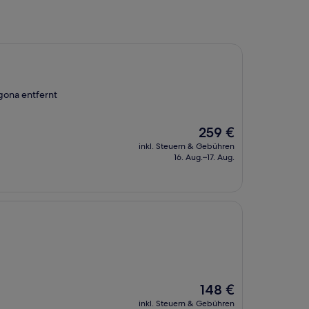
agona entfernt
Der
259 €
Preis
inkl. Steuern & Gebühren
beträgt
16. Aug.–17. Aug.
259 €
Der
148 €
Preis
inkl. Steuern & Gebühren