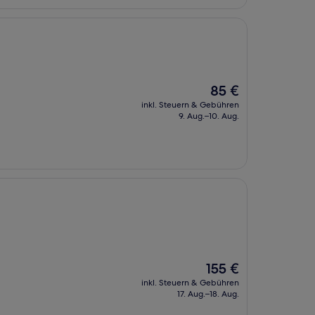
Der
85 €
Preis
inkl. Steuern & Gebühren
beträgt
9. Aug.–10. Aug.
85 €
Der
155 €
Preis
inkl. Steuern & Gebühren
beträgt
17. Aug.–18. Aug.
155 €