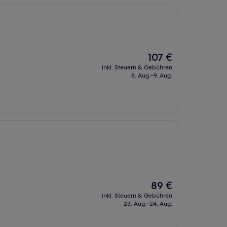
Der
107 €
Preis
inkl. Steuern & Gebühren
beträgt
8. Aug.–9. Aug.
107 €
Der
89 €
Preis
inkl. Steuern & Gebühren
beträgt
23. Aug.–24. Aug.
89 €