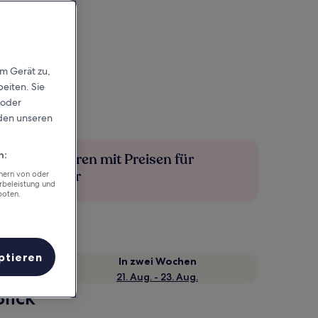
em Gerät zu,
eiten. Sie
 oder
rden unseren
n:
Mehr sparen mit Preisen für
Mitglieder
chern von oder
rbeleistung und
boten.
ptieren
e
In zwei Wochen
21. Aug. - 23. Aug.
lick