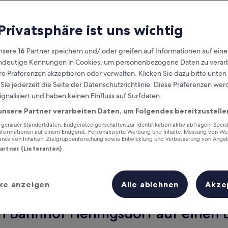
 Privatsphäre ist uns wichtig
nsere
16
Partner speichern und/ oder greifen auf Informationen auf ein
eindeutige Kennungen in Cookies, um personenbezogene Daten zu verarb
e Präferenzen akzeptieren oder verwalten. Klicken Sie dazu bitte unten
ie jederzeit die Seite der Datenschutzrichtlinie. Diese Präferenzen we
ignalisiert und haben keinen Einfluss auf Surfdaten.
unsere Partner verarbeiten Daten, um Folgendes bereitzustelle
Verdiene Prämien für jede
wahrgenommene Übernachtung
enauer Standortdaten. Endgeräteeigenschaften zur Identifikation aktiv abfragen. Spei
Informationen auf einem Endgerät. Personalisierte Werbung und Inhalte, Messung von We
ance von Inhalten, Zielgruppenforschung sowie Entwicklung und Verbesserung von Ange
Partner (Lieferanten)
ke anzeigen
Alle ablehnen
Akze
Morgen
Nächstes Wochenend
9. Aug. - 10. Aug.
14. Aug. - 16. Aug.
n Bahnhof Hennigsdorf auf einen B