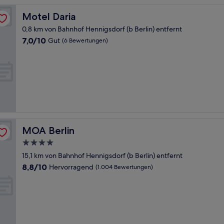
Motel Daria
Motel Daria
0,8 km von Bahnhof Hennigsdorf (b Berlin) entfernt
7.0
7,0/10
Gut
(6 Bewertungen)
von
10,
Gut,
(6
Bewertungen)
MOA Berlin
MOA Berlin
4.0-
Sterne-
15,1 km von Bahnhof Hennigsdorf (b Berlin) entfernt
Unterkunft
8.8
8,8/10
Hervorragend
(1.004 Bewertungen)
von
10,
Hervorragend,
(1.004
Bewertungen)