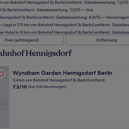
km von Bahnhof Hennigsdorf (b Berlin) entfernt. Gästebewertung: 7,2/10
 (b Berlin) entfernt. Gästebewertung: 7,0/10 — Gut.
Hennigsdorf (b Berlin) entfernt. Gästebewertung: 8,8/10 — Hervorrage
 Liegt in 17,9 km von Bahnhof Hennigsdorf (b Berlin) entfernt. Gästeb
e-Hotel in 19 km von Bahnhof Hennigsdorf (b Berlin) entfernt. Gästebe
Preis (aufsteigend)
Entfernung
ahnhof Hennigsdorf
Wyndham Garden Hennigsdorf Berlin
Wyndham Garden Hennigsdorf Berlin
0,4 km von Bahnhof Hennigsdorf (b Berlin) entfernt
7.2
7,2/10
Gut
(643 Bewertungen)
von
10,
Gut,
(643
Bewertungen)