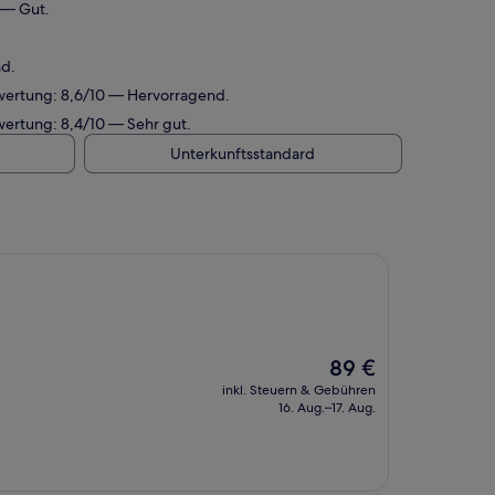
 — Gut.
nd.
ewertung: 8,6/10 — Hervorragend.
wertung: 8,4/10 — Sehr gut.
Unterkunftsstandard
Der
89 €
Preis
inkl. Steuern & Gebühren
beträgt
16. Aug.–17. Aug.
89 €