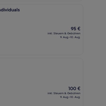
ndividuals
Der
95 €
Preis
inkl. Steuern & Gebühren
beträgt
9. Aug.–10. Aug.
95 €
Der
100 €
Preis
inkl. Steuern & Gebühren
beträgt
9. Aug.–10. Aug.
100 €