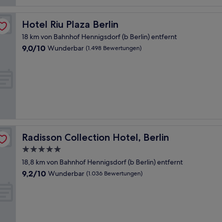
Bewertungen)
Hotel Riu Plaza Berlin
Hotel Riu Plaza Berlin
18 km von Bahnhof Hennigsdorf (b Berlin) entfernt
9.0
9,0/10
Wunderbar
(1.498 Bewertungen)
von
10,
Wunderbar,
(1.498
Bewertungen)
Radisson Collection Hotel, Berlin
Radisson Collection Hotel, Berlin
5.0-
Sterne-
18,8 km von Bahnhof Hennigsdorf (b Berlin) entfernt
Unterkunft
9.2
9,2/10
Wunderbar
(1.036 Bewertungen)
von
10,
Wunderbar,
(1.036
Bewertungen)