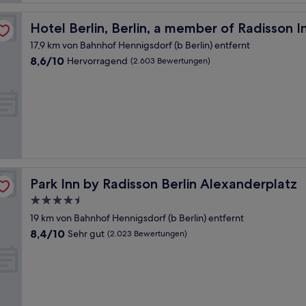
duals
Hotel Berlin, Berlin, a member of Radisson Individuals
Hotel Berlin, Berlin, a member of Radisson I
17,9 km von Bahnhof Hennigsdorf (b Berlin) entfernt
8.6
8,6/10
Hervorragend
(2.603 Bewertungen)
von
10,
Hervorragend,
(2.603
Bewertungen)
Park Inn by Radisson Berlin Alexanderplatz
Park Inn by Radisson Berlin Alexanderplatz
4.5-
Sterne-
19 km von Bahnhof Hennigsdorf (b Berlin) entfernt
Unterkunft
8.4
8,4/10
Sehr gut
(2.023 Bewertungen)
von
10,
Sehr
gut,
(2.023