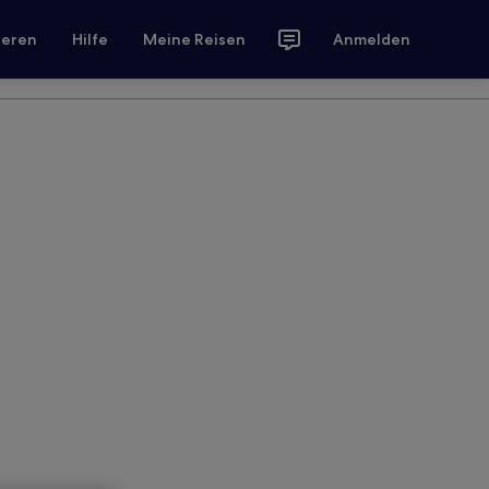
ieren
Hilfe
Meine Reisen
Anmelden