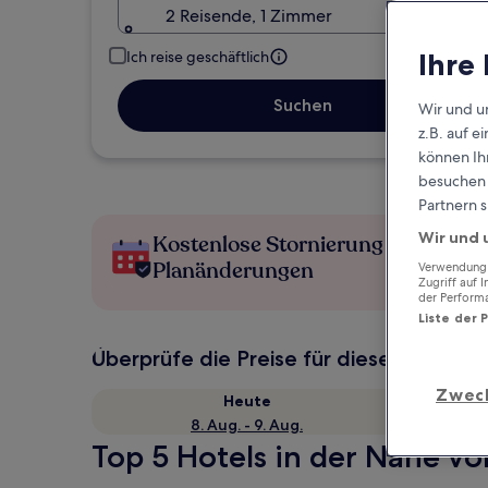
2 Reisende, 1 Zimmer
Ihre
Ich reise geschäftlich
Suchen
Wir und u
z.B. auf 
können Ihr
besuchen S
Partnern s
Wir und 
Kostenlose Stornierung bei
Planänderungen
Verwendung g
Zugriff auf 
der Perform
Liste der 
Überprüfe die Preise für diese Daten
Zwec
Heute
8. Aug. - 9. Aug.
Top 5 Hotels in der Nähe vo