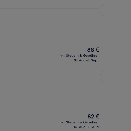
Der
88 €
Preis
inkl. Steuern & Gebühren
beträgt
31. Aug.–1. Sept.
88 €
Der
82 €
Preis
inkl. Steuern & Gebühren
beträgt
10. Aug.–11. Aug.