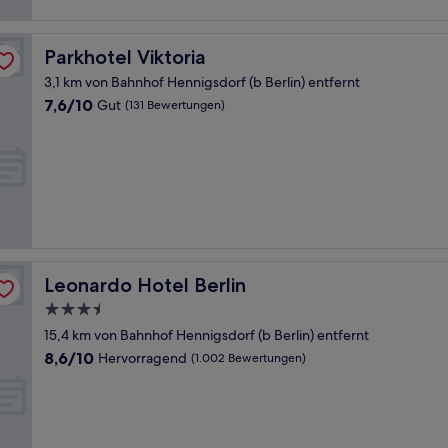
Parkhotel Viktoria
Parkhotel Viktoria
3,1 km von Bahnhof Hennigsdorf (b Berlin) entfernt
7.6
7,6/10
Gut
(131 Bewertungen)
von
10,
Gut,
(131
Bewertungen)
Leonardo Hotel Berlin
Leonardo Hotel Berlin
3.5-
Sterne-
15,4 km von Bahnhof Hennigsdorf (b Berlin) entfernt
Unterkunft
8.6
8,6/10
Hervorragend
(1.002 Bewertungen)
von
10,
Hervorragend,
(1.002
Bewertungen)