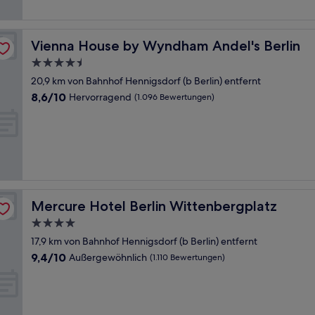
Vienna House by Wyndham Andel's Berlin
Vienna House by Wyndham Andel's Berlin
4.5-
Sterne-
20,9 km von Bahnhof Hennigsdorf (b Berlin) entfernt
Unterkunft
8.6
8,6/10
Hervorragend
(1.096 Bewertungen)
von
10,
Hervorragend,
(1.096
Bewertungen)
Mercure Hotel Berlin Wittenbergplatz
Mercure Hotel Berlin Wittenbergplatz
4.0-
Sterne-
17,9 km von Bahnhof Hennigsdorf (b Berlin) entfernt
Unterkunft
9.4
9,4/10
Außergewöhnlich
(1.110 Bewertungen)
von
10,
Außergewöhnlich,
(1.110