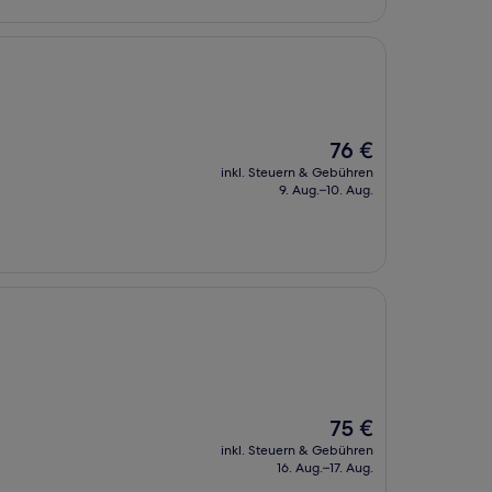
Der
76 €
Preis
inkl. Steuern & Gebühren
beträgt
9. Aug.–10. Aug.
76 €
Der
75 €
Preis
inkl. Steuern & Gebühren
beträgt
16. Aug.–17. Aug.
75 €