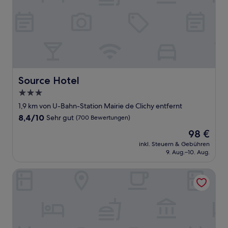
Source Hotel
Source Hotel
3.0-
Sterne-
1,9 km von U-Bahn-Station Mairie de Clichy entfernt
Unterkunft
8.4
8,4/10
Sehr gut
(700 Bewertungen)
von
Der
98 €
10,
Preis
Sehr
inkl. Steuern & Gebühren
beträgt
9. Aug.–10. Aug.
gut,
98 €
(700
Bewertungen)
Hotel Pavillon Monceau by Happy Culture