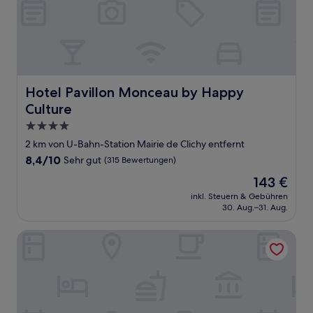
Hotel Pavillon Monceau by Happy Culture
Hotel Pavillon Monceau by Happy
Culture
4.0-
Sterne-
2 km von U-Bahn-Station Mairie de Clichy entfernt
Unterkunft
8.4
8,4/10
Sehr gut
(315 Bewertungen)
von
Der
143 €
10,
Preis
Sehr
inkl. Steuern & Gebühren
beträgt
30. Aug.–31. Aug.
gut,
143 €
(315
Bewertungen)
LEVilliers