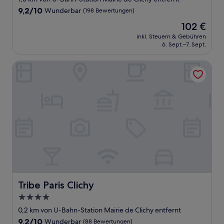
Unterkunft
9.2
9,2/10
Wunderbar
(198 Bewertungen)
von
Der
102 €
10,
Preis
Wunderbar,
inkl. Steuern & Gebühren
beträgt
6. Sept.–7. Sept.
(198
102 €
Bewertungen)
Tribe Paris Clichy
Tribe Paris Clichy
Tribe Paris Clichy
4.0-
Sterne-
0,2 km von U-Bahn-Station Mairie de Clichy entfernt
Unterkunft
9.2
9,2/10
Wunderbar
(88 Bewertungen)