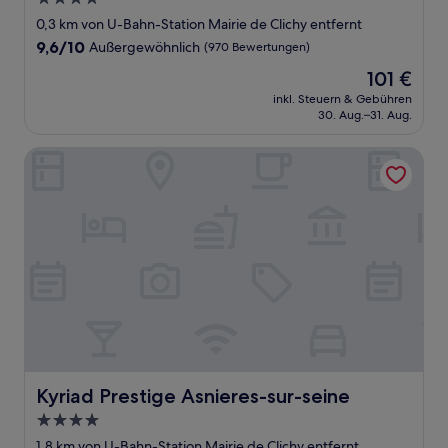
Sterne-
0,3 km von U-Bahn-Station Mairie de Clichy entfernt
Unterkunft
9.6
9,6/10
Außergewöhnlich
(970 Bewertungen)
von
Der
101 €
10,
Preis
Außergewöhnlich,
inkl. Steuern & Gebühren
beträgt
30. Aug.–31. Aug.
(970
101 €
Bewertungen)
Kyriad Prestige Asnieres-sur-seine
Kyriad Prestige Asnieres-sur-seine
Kyriad Prestige Asnieres-sur-seine
4.0-
Sterne-
1,8 km von U-Bahn-Station Mairie de Clichy entfernt