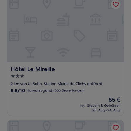
Hôtel Le Mireille
Hôtel Le Mireille
3.0-
Sterne-
2 km von U-Bahn-Station Mairie de Clichy entfernt
Unterkunft
8.8
8,8/10
Hervorragend
(666 Bewertungen)
von
Der
85 €
10,
Preis
Hervorragend,
inkl. Steuern & Gebühren
beträgt
23. Aug.–24. Aug.
(666
85 €
Bewertungen)
Residhome Asnières Park