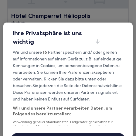
Hôtel Champerret Héliopolis
Hôtel Champerret Héliopolis
3.0-
Sterne-
2,2 km von U-Bahn-Station Mairie de Clichy entfernt
Ihre Privatsphäre ist uns
Unterkunft
9.2
9,2/10
Wunderbar
(935 Bewertungen)
wichtig
von
Der
134 €
10,
Preis
Wir und unsere
16
Partner speichern und/ oder greifen
Wunderbar,
inkl. Steuern & Gebühren
beträgt
7. Aug.–8. Aug.
auf Informationen auf einem Gerät zu, z.B. auf eindeutige
(935
134 €
Bewertungen)
Kennungen in Cookies, um personenbezogene Daten zu
Hôtel Armoni
verarbeiten. Sie können Ihre Präferenzen akzeptieren
oder verwalten. Klicken Sie dazu bitte unten oder
besuchen Sie jederzeit die Seite der Datenschutzrichtlinie.
Diese Präferenzen werden unseren Partnern signalisiert
und haben keinen Einfluss auf Surfdaten.
Wir und unsere Partner verarbeiten Daten, um
Folgendes bereitzustellen:
Verwendung genauer Standortdaten. Endgeräteeigenschaften zur
Identifikation aktiv abfragen. Speichern von oder Zugriff auf
Informationen auf einem Endgerät. Personalisierte Werbung und
Inhalte, Messung von Werbeleistung und der Performance von Inhalten,