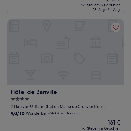
Preis
Wunderbar,
inkl. Steuern & Gebühren
beträgt
23. Aug.–24. Aug.
(114
142 €
Bewertungen)
Hôtel de Banville
Hôtel de Banville
Hôtel de Banville
4.0-
Sterne-
2,1 km von U-Bahn-Station Mairie de Clichy entfernt
Unterkunft
9.0
9,0/10
Wunderbar
(640 Bewertungen)
von
Der
161 €
10,
Preis
Wunderbar,
inkl. Steuern & Gebühren