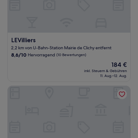
LEVilliers
LEVilliers
2,2 km von U-Bahn-Station Mairie de Clichy entfernt
8.6
8,6/10
Hervorragend
(10 Bewertungen)
von
Der
184 €
10,
Preis
Hervorragend,
inkl. Steuern & Gebühren
beträgt
11. Aug.–12. Aug.
(10
184 €
Bewertungen)
Hotel Romance Malesherbes by Patrick Hayat