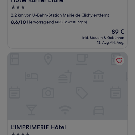
Hôtel Korner Etoile
3.0-
Sterne-
2,2 km von U-Bahn-Station Mairie de Clichy entfernt
Unterkunft
8.6
8,6/10
Hervorragend
(498 Bewertungen)
von
Der
89 €
10,
Preis
Hervorragend,
inkl. Steuern & Gebühren
beträgt
13. Aug.–14. Aug.
(498
89 €
Bewertungen)
L'IMPRIMERIE Hôtel
L'IMPRIMERIE Hôtel
L'IMPRIMERIE Hôtel
4.0-