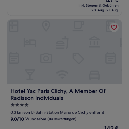
10,
Preis
Wunderbar,
inkl. Steuern & Gebühren
beträgt
20. Aug.–21. Aug.
(283
127 €
Bewertungen)
Hotel Yac Paris Clichy, A Member Of Radisson Individuals
Hotel Yac Paris Clichy, A Member Of Radisson Individuals
Hotel Yac Paris Clichy, A Member Of
Radisson Individuals
4.0-
Sterne-
0,3 km von U-Bahn-Station Mairie de Clichy entfernt
Unterkunft
9.0
9,0/10
Wunderbar
(114 Bewertungen)
von
Der
142 €
10,