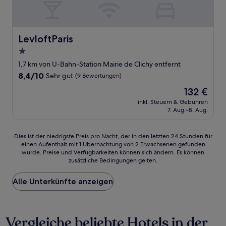
LevloftParis
LevloftParis
1.0-
Stern-
1,7 km von U-Bahn-Station Mairie de Clichy entfernt
Unterkunft
8.4
8,4/10
Sehr gut
(9 Bewertungen)
von
Der
132 €
10,
Preis
Sehr
inkl. Steuern & Gebühren
beträgt
7. Aug.–8. Aug.
gut,
132 €
(9
Bewertungen)
Dies
Dies ist der niedrigste Preis pro Nacht, der in den letzten 24 Stunden für
einen Aufenthalt mit 1 Übernachtung von 2 Erwachsenen gefunden
ist
wurde. Preise und Verfügbarkeiten können sich ändern. Es können
der
zusätzliche Bedingungen gelten.
niedrigste
Preis
Alle Unterkünfte anzeigen
pro
Nacht,
der
in
Vergleiche beliebte Hotels in der
den