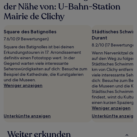
der Nähe von: U-Bahn-Station
Mairie de Clichy
Square des Batignolles
Städtisches Schwi
Durant
7.6/10 (9 Bewertungen)
8.2/10 (17 Bewertungen
Square des Batignolles ist bei deinen
Erkundungstouren in 17. Arrondissement
Wenn Nervenkitzel dein
definitiv einen Fotostopp wert. In der
auf den Weg zu folgend
Gegend warten viele interessante
Städtisches Schwimmba
Sehenswürdigkeiten auf dich: Besuche zum
km von Clichy entfernt
Beispiel die Kathedrale, die Kunstgalerien
viele interessante Seh
und die Museen.
dich: Besuche zum Beisp
Weniger anzeigen
die Museen und die Ka
Städtisches Schwimmba
findest, wirst du Kultur
einen kurzen Spaziergan
Weniger anzeigen
Unterkünfte anzeigen
Unterkünfte anzeige
Weiter erkunden