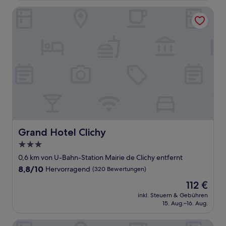
Bewertungen)
Grand Hotel Clichy
Grand Hotel Clichy
Grand Hotel Clichy
3.0-
Sterne-
0,6 km von U-Bahn-Station Mairie de Clichy entfernt
Unterkunft
8.8
8,8/10
Hervorragend
(320 Bewertungen)
von
Der
112 €
10,
Preis
Hervorragend,
inkl. Steuern & Gebühren
beträgt
15. Aug.–16. Aug.
(320
112 €
Bewertungen)
Hôtel Le Mireille