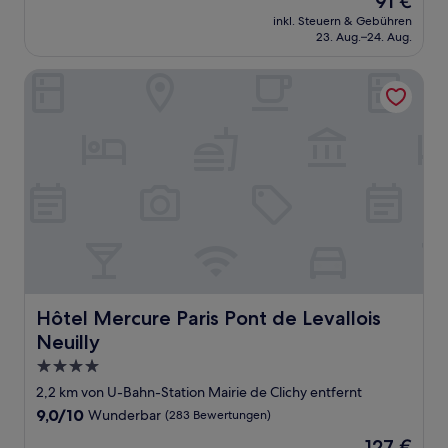
91 €
10,
Preis
Wunderbar,
inkl. Steuern & Gebühren
beträgt
23. Aug.–24. Aug.
(268
91 €
Bewertungen)
Hôtel Mercure Paris Pont de Levallois Neuilly
Hôtel Mercure Paris Pont de Levallois Neuilly
Hôtel Mercure Paris Pont de Levallois
Neuilly
4.0-
Sterne-
2,2 km von U-Bahn-Station Mairie de Clichy entfernt
Unterkunft
9.0
9,0/10
Wunderbar
(283 Bewertungen)
von
Der
127 €