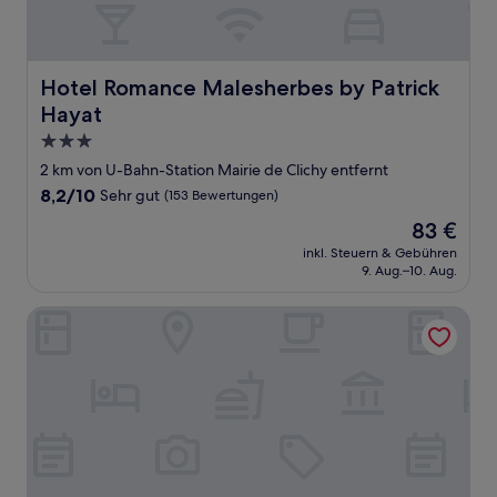
Hotel Romance Malesherbes by Patrick Hayat
Hotel Romance Malesherbes by Patrick
Hayat
3.0-
Sterne-
2 km von U-Bahn-Station Mairie de Clichy entfernt
Unterkunft
8.2
8,2/10
Sehr gut
(153 Bewertungen)
von
Der
83 €
10,
Preis
Sehr
inkl. Steuern & Gebühren
beträgt
9. Aug.–10. Aug.
gut,
83 €
(153
Bewertungen)
LevloftParis