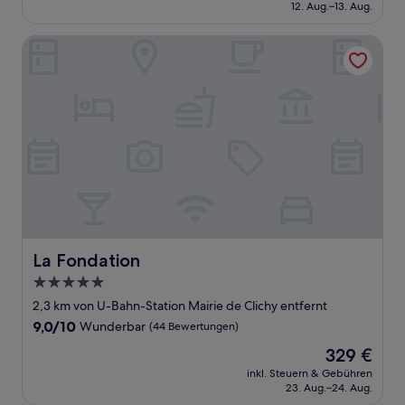
beträgt
12. Aug.–13. Aug.
(640
161 €
Bewertungen)
La Fondation
La Fondation
La Fondation
5.0-
Sterne-
2,3 km von U-Bahn-Station Mairie de Clichy entfernt
Unterkunft
9.0
9,0/10
Wunderbar
(44 Bewertungen)
von
Der
329 €
10,
Preis
Wunderbar,
inkl. Steuern & Gebühren
beträgt
23. Aug.–24. Aug.
(44
329 €