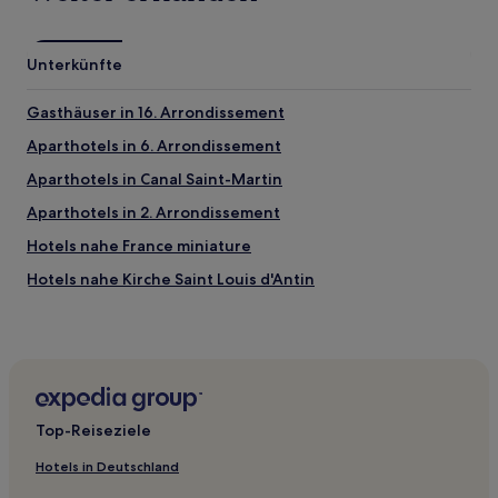
Unterkünfte
Gasthäuser in 16. Arrondissement
Aparthotels in 6. Arrondissement
Aparthotels in Canal Saint-Martin
Aparthotels in 2. Arrondissement
Hotels nahe France miniature
Hotels nahe Kirche Saint Louis d'Antin
Hotels nahe U-Bahn-Station Blanche
Stadtzentrum von Paris: Hotels
L'europe: Hotels
Hotels nahe Yves Saint Laurent Paris Museum
Top-Reiseziele
Hotels nahe U-Bahn-Station Porte de Saint-Ouen
Hotels in Deutschland
Hotels nahe U-Bahn-Station Les Halles