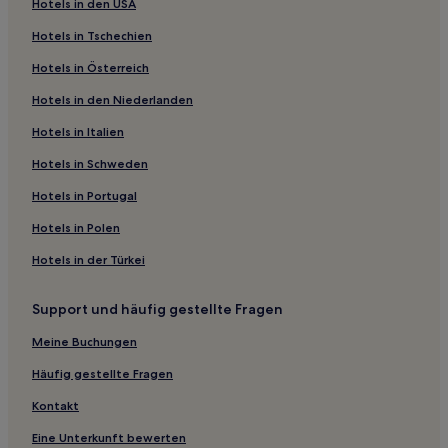
Hotels in den USA
Hotels nahe Boulogne Park
Hotels in Tschechien
Courbevoie Hotels
Hotels in Österreich
Hotels nahe Gebäude der Guten Kinder
Hotels in den Niederlanden
Hotels nahe Marché aux Puces de Saint-Ouen
Hotels nahe Collège de France
Hotels in Italien
Hotels nahe Straßenbahnhaltestelle Honoré de Balzac
Hotels in Schweden
Hotels nahe Bahnhof Paris La Chapelle
Hotels in Portugal
Hotels nahe Bahnhof Saint-Denis
Hotels in Polen
Hotels nahe Kirche Saint Augustin
Hotels in der Türkei
Hotels nahe Notre-Dame
Support und häufig gestellte Fragen
Hotels nahe Espace Glisse Paris 18
Île-De-France: Hotels
Meine Buchungen
Hotels nahe Bahnhof Paris Pereire-Levallois
Häufig gestellte Fragen
Hotels nahe Straßenbahnhaltestelle Canal Saint-Denis
Kontakt
Paris Hotels
Eine Unterkunft bewerten