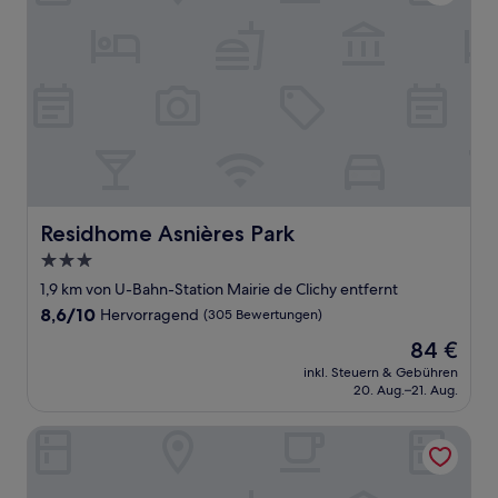
Residhome Asnières Park
Residhome Asnières Park
3.0-
Sterne-
1,9 km von U-Bahn-Station Mairie de Clichy entfernt
Unterkunft
8.6
8,6/10
Hervorragend
(305 Bewertungen)
von
Der
84 €
10,
Preis
Hervorragend,
inkl. Steuern & Gebühren
beträgt
20. Aug.–21. Aug.
(305
84 €
Bewertungen)
Hotel Le Trente