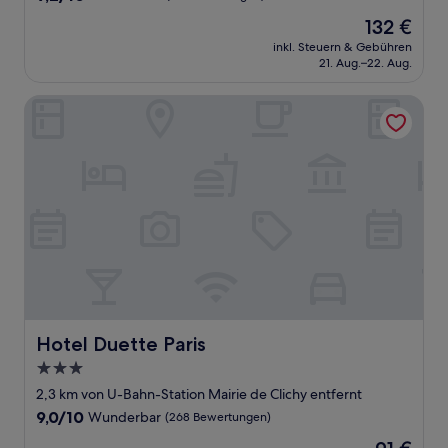
von
Der
132 €
10,
Preis
Wunderbar,
inkl. Steuern & Gebühren
beträgt
21. Aug.–22. Aug.
(88
132 €
Bewertungen)
Hotel Duette Paris
Hotel Duette Paris
Hotel Duette Paris
3.0-
Sterne-
2,3 km von U-Bahn-Station Mairie de Clichy entfernt
Unterkunft
9.0
9,0/10
Wunderbar
(268 Bewertungen)
von
Der