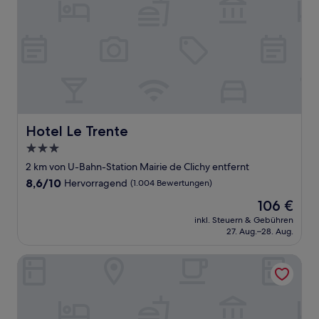
Hotel Le Trente
Hotel Le Trente
3.0-
Sterne-
2 km von U-Bahn-Station Mairie de Clichy entfernt
Unterkunft
8.6
8,6/10
Hervorragend
(1.004 Bewertungen)
von
Der
106 €
10,
Preis
Hervorragend,
inkl. Steuern & Gebühren
beträgt
27. Aug.–28. Aug.
(1.004
106 €
Bewertungen)
Source Hotel