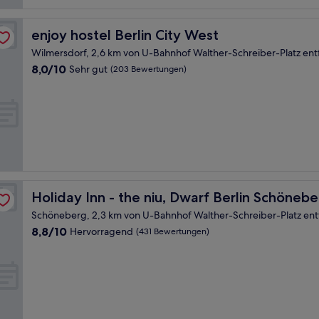
enjoy hostel Berlin City West
enjoy hostel Berlin City West
Wilmersdorf, 2,6 km von U-Bahnhof Walther-Schreiber-Platz ent
8.0
8,0/10
Sehr gut
(203 Bewertungen)
von
10,
Sehr
gut,
(203
Bewertungen)
by IHG
Holiday Inn - the niu, Dwarf Berlin Schöneberg by IHG
Holiday Inn - the niu, Dwarf Berlin Schöneb
Schöneberg, 2,3 km von U-Bahnhof Walther-Schreiber-Platz ent
8.8
8,8/10
Hervorragend
(431 Bewertungen)
von
10,
Hervorragend,
(431
Bewertungen)