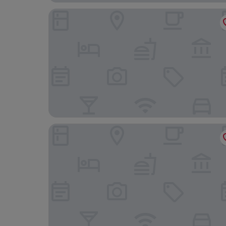
Homaris West Side – Self- Check In
Eckstein