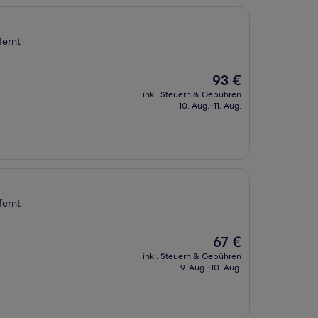
fernt
Der
93 €
Preis
inkl. Steuern & Gebühren
beträgt
10. Aug.–11. Aug.
93 €
fernt
Der
67 €
Preis
inkl. Steuern & Gebühren
beträgt
9. Aug.–10. Aug.
67 €