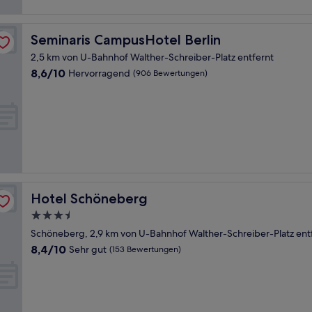
Seminaris CampusHotel Berlin
Seminaris CampusHotel Berlin
2,5 km von U-Bahnhof Walther-Schreiber-Platz entfernt
8.6
8,6/10
Hervorragend
(906 Bewertungen)
von
10,
Hervorragend,
(906
Bewertungen)
Hotel Schöneberg
Hotel Schöneberg
3.5-
Sterne-
Schöneberg, 2,9 km von U-Bahnhof Walther-Schreiber-Platz ent
Unterkunft
8.4
8,4/10
Sehr gut
(153 Bewertungen)
von
10,
Sehr
gut,
(153