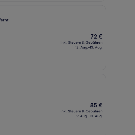
fernt
Der
72 €
Preis
inkl. Steuern & Gebühren
beträgt
12. Aug.–13. Aug.
72 €
Der
85 €
Preis
inkl. Steuern & Gebühren
beträgt
9. Aug.–10. Aug.
85 €