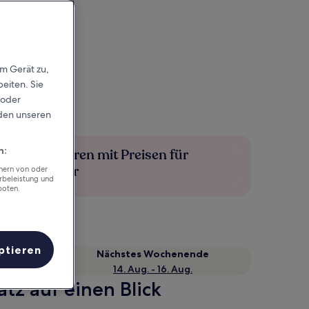
em Gerät zu,
eiten. Sie
 oder
rden unseren
n:
Mehr sparen mit Preisen für
Mitglieder
chern von oder
rbeleistung und
boten.
ptieren
Nächstes Wochenende
14. Aug. - 16. Aug.
tz auf einen Blick