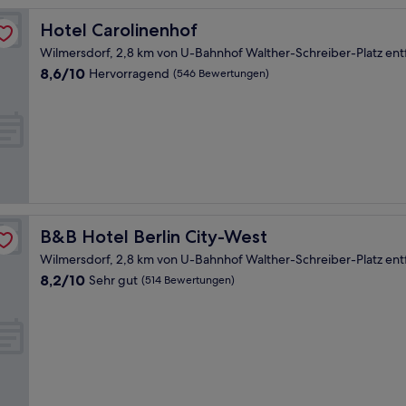
Hotel Carolinenhof
Hotel Carolinenhof
Wilmersdorf, 2,8 km von U-Bahnhof Walther-Schreiber-Platz ent
8.6
8,6/10
Hervorragend
(546 Bewertungen)
von
10,
Hervorragend,
(546
Bewertungen)
B&B Hotel Berlin City-West
B&B Hotel Berlin City-West
Wilmersdorf, 2,8 km von U-Bahnhof Walther-Schreiber-Platz ent
8.2
8,2/10
Sehr gut
(514 Bewertungen)
von
10,
Sehr
gut,
(514
Bewertungen)