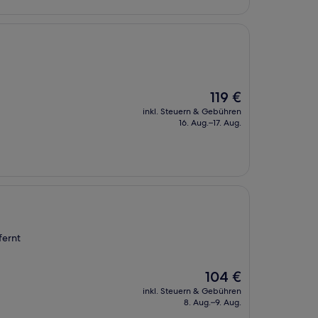
Der
119 €
Preis
inkl. Steuern & Gebühren
beträgt
16. Aug.–17. Aug.
119 €
fernt
Der
104 €
Preis
inkl. Steuern & Gebühren
beträgt
8. Aug.–9. Aug.
104 €