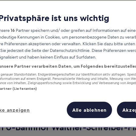
 Privatsphäre ist uns wichtig
nsere
16
Partner speichern und/ oder greifen auf Informationen auf ein
eindeutige Kennungen in Cookies, um personenbezogene Daten zu verarb
e Präferenzen akzeptieren oder verwalten. Klicken Sie dazu bitte unten
ie jederzeit die Seite der Datenschutzrichtlinie. Diese Präferenzen we
ignalisiert und haben keinen Einfluss auf Surfdaten.
unsere Partner verarbeiten Daten, um Folgendes bereitzustelle
Verdiene Prämien für jede
wahrgenommene Übernachtung
enauer Standortdaten. Endgeräteeigenschaften zur Identifikation aktiv abfragen. Spei
Informationen auf einem Endgerät. Personalisierte Werbung und Inhalte, Messung von We
ance von Inhalten, Zielgruppenforschung sowie Entwicklung und Verbesserung von Ange
Partner (Lieferanten)
ke anzeigen
Alle ablehnen
Akze
Morgen
Dieses Wochenende
7. Aug. - 8. Aug.
7. Aug. - 9. Aug.
n U-Bahnhof Walther-Schreiber-Pla