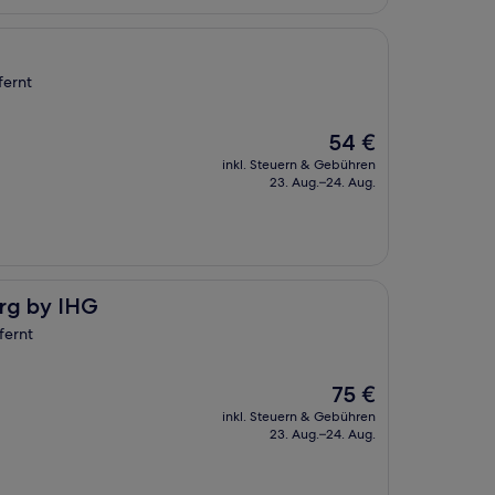
fernt
Der
54 €
Preis
inkl. Steuern & Gebühren
beträgt
23. Aug.–24. Aug.
54 €
erg by IHG
fernt
Der
75 €
Preis
inkl. Steuern & Gebühren
beträgt
23. Aug.–24. Aug.
75 €