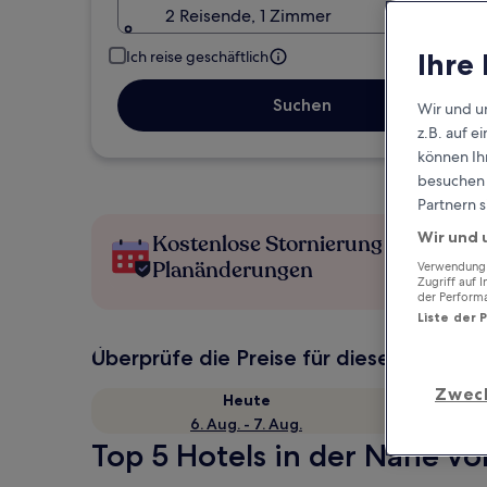
2 Reisende, 1 Zimmer
Ihre
Ich reise geschäftlich
Suchen
Wir und u
z.B. auf 
können Ihr
besuchen S
Partnern s
Wir und 
Kostenlose Stornierung bei
Planänderungen
Verwendung g
Zugriff auf 
der Perform
Liste der 
Überprüfe die Preise für diese Daten
Zwec
Heute
6. Aug. - 7. Aug.
Top 5 Hotels in der Nähe vo