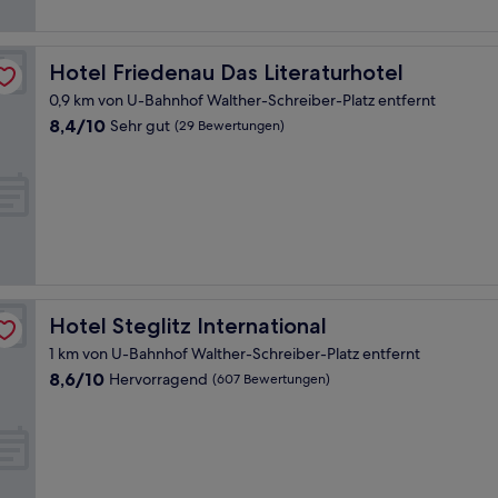
Bewertungen)
Hotel Friedenau Das Literaturhotel
Hotel Friedenau Das Literaturhotel
0,9 km von U-Bahnhof Walther-Schreiber-Platz entfernt
8.4
8,4/10
Sehr gut
(29 Bewertungen)
von
10,
Sehr
gut,
(29
Bewertungen)
Hotel Steglitz International
Hotel Steglitz International
1 km von U-Bahnhof Walther-Schreiber-Platz entfernt
8.6
8,6/10
Hervorragend
(607 Bewertungen)
von
10,
Hervorragend,
(607
Bewertungen)