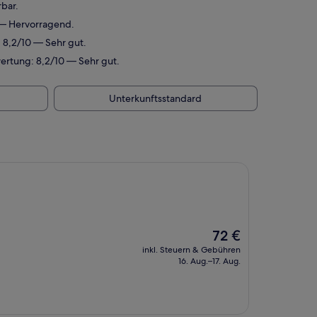
bar.
 — Hervorragend.
 8,2/10 — Sehr gut.
ertung: 8,2/10 — Sehr gut.
Unterkunftsstandard
Der
72 €
Preis
inkl. Steuern & Gebühren
beträgt
16. Aug.–17. Aug.
72 €