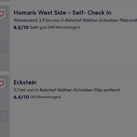
Homaris West Side – Self- Check In
Homaris West Side – Self- Check In
Wilmersdorf, 2,9 km von U-Bahnhof Walther-Schreiber-Platz ent
8.2
8,2/10
Sehr gut
(985 Bewertungen)
von
10,
Sehr
gut,
(985
Bewertungen)
Eckstein
Eckstein
0,7 km von U-Bahnhof Walther-Schreiber-Platz entfernt
6.4
6,4/10
(101 Bewertungen)
von
10,
(101
Bewertungen)