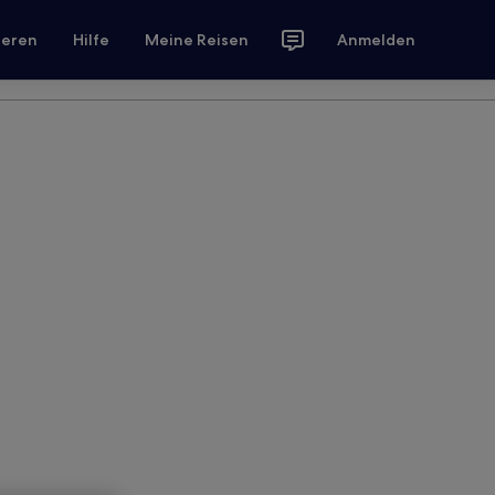
ieren
Hilfe
Meine Reisen
Anmelden