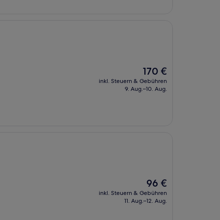
Der
170 €
Preis
inkl. Steuern & Gebühren
beträgt
9. Aug.–10. Aug.
170 €
Der
96 €
Preis
inkl. Steuern & Gebühren
beträgt
11. Aug.–12. Aug.
96 €