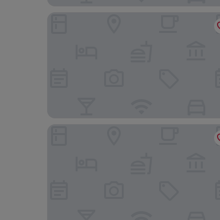
enjoy hostel Berlin City West
Holiday Inn - the niu, Dwarf Berlin Schöneberg 