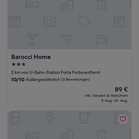
Barocci Home
Barocci Home
3.0-
Sterne-
2 km von U-Bahn-Station Porta Furba entfernt
Unterkunft
10.0
10/10
Außergewöhnlich
(3 Bewertungen)
von
Der
89 €
10,
Preis
Außergewöhnlich,
inkl. Steuern & Gebühren
beträgt
9. Aug.–10. Aug.
(3
89 €
Bewertungen)
Relais La Torretta