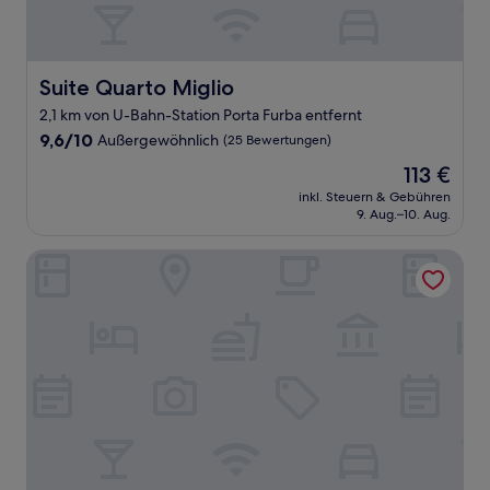
Suite Quarto Miglio
Suite Quarto Miglio
2,1 km von U-Bahn-Station Porta Furba entfernt
9.6
9,6/10
Außergewöhnlich
(25 Bewertungen)
von
Der
113 €
10,
Preis
Außergewöhnlich,
inkl. Steuern & Gebühren
beträgt
9. Aug.–10. Aug.
(25
113 €
Bewertungen)
Damiani & Sister Guest House