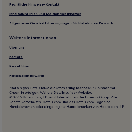
Gasthäuser in Tiberinsel
Rechtliche Hinweise/Kontakt
Hostels in Via Marsala
Inhaltsrichtlinien und Melden von Inhalten
B&B in Latium
Allgemeine Geschäftsbedingungen für Hotels.com Rewards
Gasthäuser in Latium
Weitere Informationen
Gasthöfe in Via Nazionale
B&B in Via Nazionale
Über uns
B&B in Monti
Karriere
Gasthäuser in Appio Latino
Reiseführer
B&B in Appio Latino
Hotels.com Rewards
Gasthöfe in Rom
*Bei einigen Hotels muss die Stornierung mehr als 24 Stunden vor
Campingplätze in Rom
Check-in erfolgen. Weitere Details auf der Website.
© 2026 Hotels.com, L.P., ein Unternehmen der Expedia Group. Alle
Aparthotels in Rom
Rechte vorbehalten. Hotels.com und das Hotels.com-Logo sind
Handelsmarken oder eingetragene Handelsmarken von Hotels.com, L.P.
Gasthäuser in Piazza Barberini
Ferienwohnungen in Piazza Barberini
Gasthöfe in Piazza Barberini