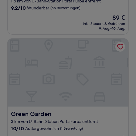
1,5 km von U-Bahn-Station Porta Furba entfernt
9.2
9,2/10
Wunderbar
(55 Bewertungen)
von
Der
89 €
10,
Preis
Wunderbar,
inkl. Steuern & Gebühren
beträgt
9. Aug.–10. Aug.
(55
89 €
Bewertungen)
Green Garden
Green Garden
Green Garden
3 km von U-Bahn-Station Porta Furba entfernt
10.0
10/10
Außergewöhnlich
(1 Bewertung)
von