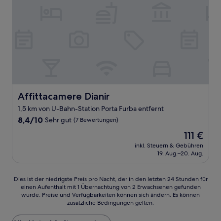
Affittacamere Dianir
Affittacamere Dianir
1,5 km von U-Bahn-Station Porta Furba entfernt
8.4
8,4/10
Sehr gut
(7 Bewertungen)
von
Der
111 €
10,
Preis
Sehr
inkl. Steuern & Gebühren
beträgt
19. Aug.–20. Aug.
gut,
111 €
(7
Bewertungen)
Dies
Dies ist der niedrigste Preis pro Nacht, der in den letzten 24 Stunden für
einen Aufenthalt mit 1 Übernachtung von 2 Erwachsenen gefunden
ist
wurde. Preise und Verfügbarkeiten können sich ändern. Es können
der
zusätzliche Bedingungen gelten.
niedrigste
Preis