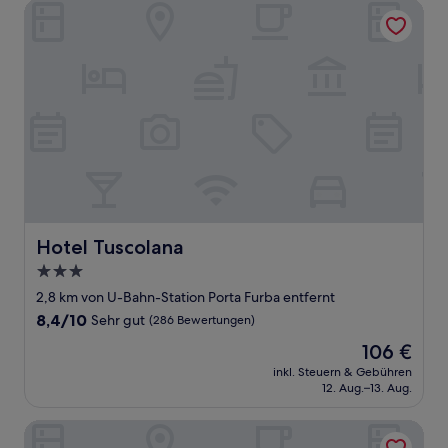
Bewertung)
Hotel Tuscolana
Hotel Tuscolana
Hotel Tuscolana
3.0-
Sterne-
2,8 km von U-Bahn-Station Porta Furba entfernt
Unterkunft
8.4
8,4/10
Sehr gut
(286 Bewertungen)
von
Der
106 €
10,
Preis
Sehr
inkl. Steuern & Gebühren
beträgt
12. Aug.–13. Aug.
gut,
106 €
(286
Bewertungen)
B&B Hotel Roma Tuscolana San Giovanni