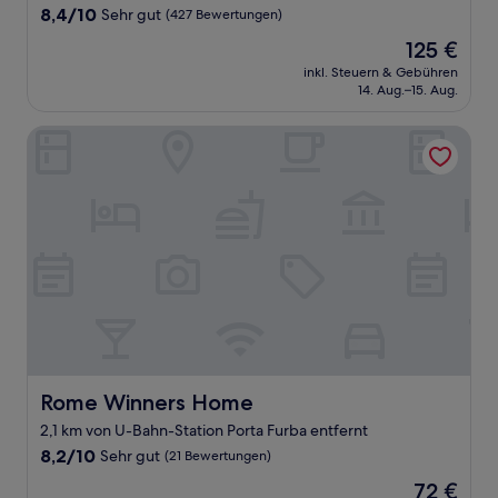
Unterkunft
8.4
8,4/10
Sehr gut
(427 Bewertungen)
von
Der
125 €
10,
Preis
Sehr
inkl. Steuern & Gebühren
beträgt
14. Aug.–15. Aug.
gut,
125 €
(427
Bewertungen)
Rome Winners Home
Rome Winners Home
Rome Winners Home
2,1 km von U-Bahn-Station Porta Furba entfernt
8.2
8,2/10
Sehr gut
(21 Bewertungen)
von
Der
72 €
10,