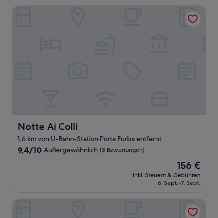
Notte Ai Colli
Notte Ai Colli
Notte Ai Colli
1,6 km von U-Bahn-Station Porta Furba entfernt
9.4
9,4/10
Außergewöhnlich
(3 Bewertungen)
von
Der
156 €
10,
Preis
Außergewöhnlich,
inkl. Steuern & Gebühren
beträgt
6. Sept.–7. Sept.
(3
156 €
Bewertungen)
Hotel Mirti