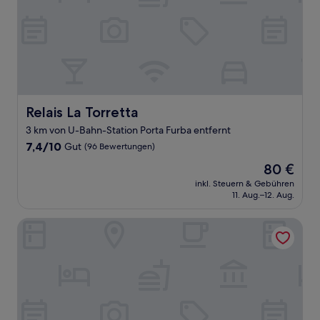
Relais La Torretta
Relais La Torretta
3 km von U-Bahn-Station Porta Furba entfernt
7.4
7,4/10
Gut
(96 Bewertungen)
von
Der
80 €
10,
Preis
Gut,
inkl. Steuern & Gebühren
beträgt
11. Aug.–12. Aug.
(96
80 €
Bewertungen)
The Strand Hotel