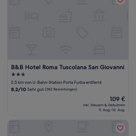
B&B Hotel Roma Tuscolana San Giovanni
B&B Hotel Roma Tuscolana San Giovanni
3.0-
Sterne-
2,5 km von U-Bahn-Station Porta Furba entfernt
Unterkunft
8.2
8,2/10
Sehr gut
(382 Bewertungen)
von
Der
109 €
10,
Preis
Sehr
inkl. Steuern & Gebühren
beträgt
11. Aug.–12. Aug.
gut,
109 €
(382
Bewertungen)
Affittacamere Dianir