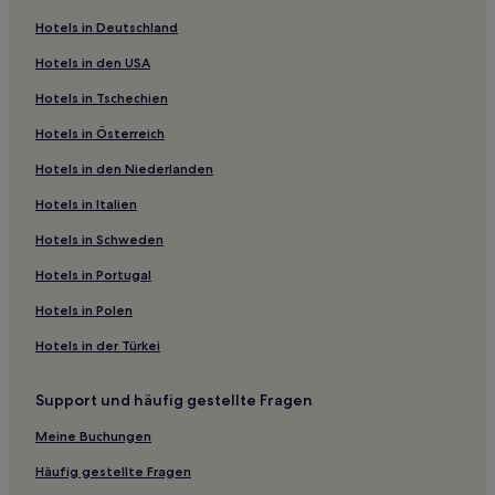
Haustierfreundliche in Prenestino-Labicano
Hotels in Deutschland
Hotels mit Shoppingmöglichkeit in Appio Latino
Hotels in den USA
Familien nahe Via XX Settembre
Hotels in Tschechien
Boutique- nahe Via XX Settembre
Hotels in Österreich
Luxus nahe Via Nazionale
Hotels in den Niederlanden
Hotels mit Fitnessbereich nahe Via Nazionale
Boutique- nahe Via Nazionale
Hotels in Italien
Familien nahe Via Nazionale
Hotels in Schweden
Hotels mit inbegriffenem Frühstück nahe Via del Tritone
Hotels in Portugal
Boutique- nahe Via del Tritone
Hotels in Polen
Hotels mit Pool in Latium
Hotels in der Türkei
Business in Latium
Support und häufig gestellte Fragen
Familien in Latium
Haustierfreundliche in Latium
Meine Buchungen
Haustierfreundliche in San Lorenzo
Häufig gestellte Fragen