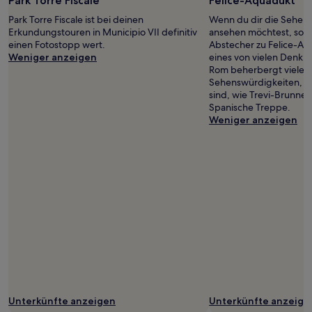
Park Torre Fiscale
Felice-Aquädukt
Bedingungen
gelten.
Park Torre Fiscale ist bei deinen
Wenn du dir die Sehens
Erkundungstouren in Municipio VII definitiv
ansehen möchtest, sollt
einen Fotostopp wert.
Abstecher zu Felice-Aq
Weniger anzeigen
eines von vielen Denkmä
Rom beherbergt viele w
Sehenswürdigkeiten, d
sind, wie Trevi-Brunne
Spanische Treppe.
Weniger anzeigen
Unterkünfte anzeigen
Unterkünfte anzeige