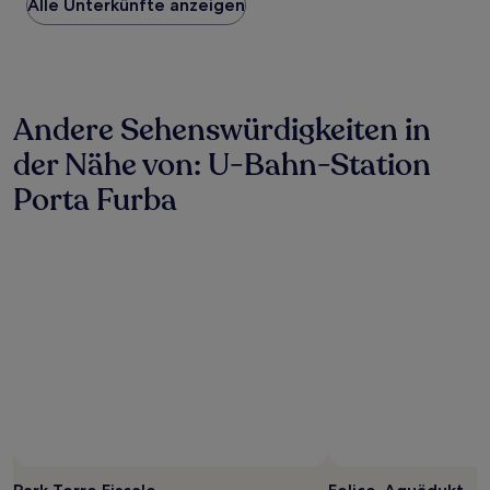
Alle Unterkünfte anzeigen
pro
Nacht,
der
in
den
letzten
Andere Sehenswürdigkeiten in
24 Stunden
für
der Nähe von: U-Bahn-Station
einen
Aufenthalt
Porta Furba
mit
1 Übernachtung
von
2 Erwachsenen
gefunden
wurde.
Preise
und
Verfügbarkeiten
können
sich
ändern.
Es
können
zusätzliche