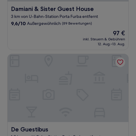
Damiani & Sister Guest House
Damiani & Sister Guest House
3 km von U-Bahn-Station Porta Furba entfernt
9.6
9,6/10
Außergewöhnlich
(89 Bewertungen)
von
Der
97 €
10,
Preis
Außergewöhnlich,
inkl. Steuern & Gebühren
beträgt
12. Aug.–13. Aug.
(89
97 €
Bewertungen)
De Guestibus
De Guestibus
De Guestibus