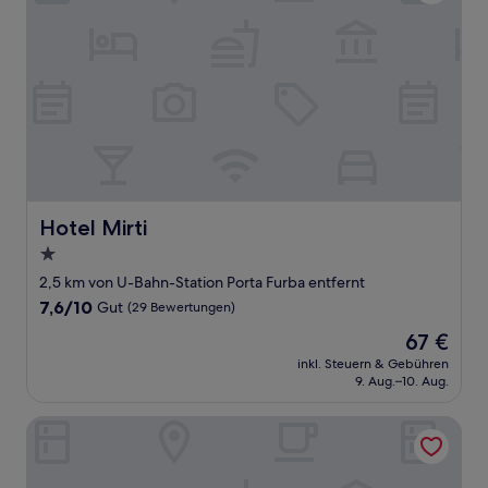
Hotel Mirti
Hotel Mirti
1.0-
Stern-
2,5 km von U-Bahn-Station Porta Furba entfernt
Unterkunft
7.6
7,6/10
Gut
(29 Bewertungen)
von
Der
67 €
10,
Preis
Gut,
inkl. Steuern & Gebühren
beträgt
9. Aug.–10. Aug.
(29
67 €
Bewertungen)
Barocci Home