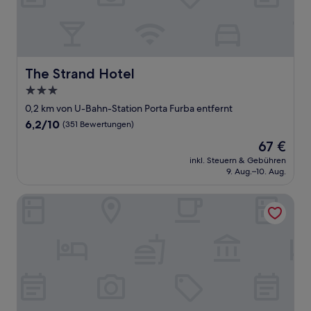
The Strand Hotel
The Strand Hotel
3.0-
Sterne-
0,2 km von U-Bahn-Station Porta Furba entfernt
Unterkunft
6.2
6,2/10
(351 Bewertungen)
von
Der
67 €
10,
Preis
(351
inkl. Steuern & Gebühren
beträgt
9. Aug.–10. Aug.
Bewertungen)
67 €
Suite Quarto Miglio