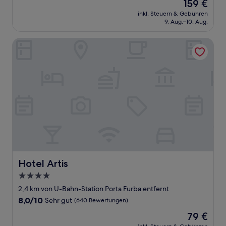
Der
159 €
10,
Preis
Außergewöhnlich,
inkl. Steuern & Gebühren
beträgt
9. Aug.–10. Aug.
(1
159 €
Bewertung)
Hotel Artis
Hotel Artis
Hotel Artis
4.0-
Sterne-
2,4 km von U-Bahn-Station Porta Furba entfernt
Unterkunft
8.0
8,0/10
Sehr gut
(640 Bewertungen)
von
Der
79 €
10,
Preis