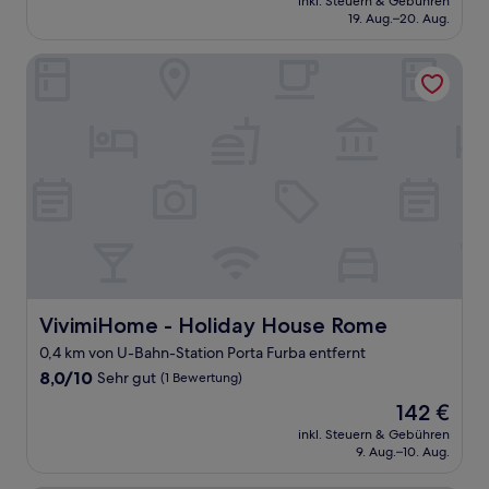
Sehr
inkl. Steuern & Gebühren
beträgt
19. Aug.–20. Aug.
gut,
79 €
(640
Bewertungen)
VivimiHome - Holiday House Rome
VivimiHome - Holiday House Rome
VivimiHome - Holiday House Rome
0,4 km von U-Bahn-Station Porta Furba entfernt
8.0
8,0/10
Sehr gut
(1 Bewertung)
von
Der
142 €
10,
Preis
Sehr
inkl. Steuern & Gebühren
beträgt
9. Aug.–10. Aug.
gut,
142 €
(1