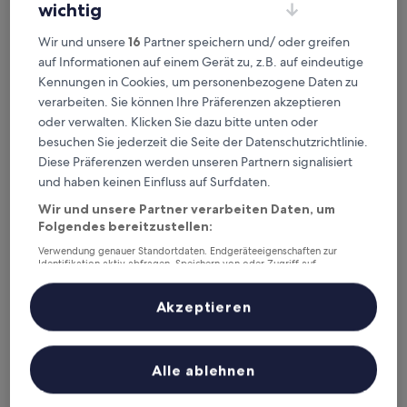
wichtig
Martini Bed
Martini Bed
Wir und unsere
16
Partner speichern und/ oder greifen
0,2 km von U-Bahn-Station Porta Furba entfernt
auf Informationen auf einem Gerät zu, z.B. auf eindeutige
9.0
9,0/10
Wunderbar
Kennungen in Cookies, um personenbezogene Daten zu
(89 Bewertungen)
von
verarbeiten. Sie können Ihre Präferenzen akzeptieren
Der
103 €
10,
oder verwalten. Klicken Sie dazu bitte unten oder
Preis
Wunderbar,
inkl. Steuern & Gebühren
beträgt
besuchen Sie jederzeit die Seite der Datenschutzrichtlinie.
9. Aug.–10. Aug.
(89
103 €
Bewertungen)
Diese Präferenzen werden unseren Partnern signalisiert
Simon's Guest House Rome
und haben keinen Einfluss auf Surfdaten.
Wir und unsere Partner verarbeiten Daten, um
Folgendes bereitzustellen:
Verwendung genauer Standortdaten. Endgeräteeigenschaften zur
Identifikation aktiv abfragen. Speichern von oder Zugriff auf
Informationen auf einem Endgerät. Personalisierte Werbung und
Inhalte, Messung von Werbeleistung und der Performance von Inhalten,
Zielgruppenforschung sowie Entwicklung und Verbesserung von
Akzeptieren
Angeboten.
Liste der Partner (Lieferanten)
Alle ablehnen
Simon's Guest House Rome
Simon's Guest House Rome