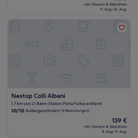
Preis
Sehr
inkl. Steuern & Gebühren
beträgt
11. Aug.–12. Aug.
gut,
72 €
(21
Bewertungen)
Nestop Colli Albani
Nestop Colli Albani
Nestop Colli Albani
1,7 km von U-Bahn-Station Porta Furba entfernt
10.0
10/10
Außergewöhnlich
(4 Bewertungen)
von
Der
139 €
10,
Preis
Außergewöhnlich,
inkl. Steuern & Gebühren
beträgt
8. Aug.–9. Aug.
(4
139 €
Bewertungen)