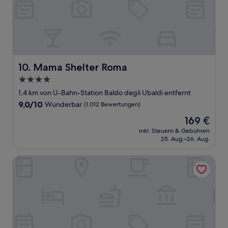
Mama Shelter Roma
10. Mama Shelter Roma
4.0-
Sterne-
1,4 km von U-Bahn-Station Baldo degli Ubaldi entfernt
Unterkunft
9.0
9,0/10
Wunderbar
(1.012 Bewertungen)
von
Der
169 €
10,
Preis
Wunderbar,
inkl. Steuern & Gebühren
beträgt
25. Aug.–26. Aug.
(1.012
169 €
Bewertungen)
Crowne Plaza Rome-St. Peter's Hotel & Spa by IHG