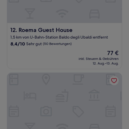
Roema Guest House
12. Roema Guest House
1,5 km von U-Bahn-Station Baldo degli Ubaldi entfernt
8.4
8,4/10
Sehr gut
(50 Bewertungen)
von
Der
77 €
10,
Preis
Sehr
inkl. Steuern & Gebühren
beträgt
12. Aug.–13. Aug.
gut,
77 €
(50
Bewertungen)
Occidental Aurelia