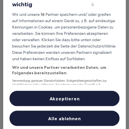
wichtig
Magna Cura Guest House
2. Magna Cura Guest House
0,9 km von U-Bahn-Station Baldo degli Ubaldi entfernt
Wir und unsere
16
Partner speichern und/ oder greifen
9.2
9,2/10
Wunderbar
(108 Bewertungen)
auf Informationen auf einem Gerät zu, z.B. auf eindeutige
von
Der
97 €
Kennungen in Cookies, um personenbezogene Daten zu
10,
Preis
verarbeiten. Sie können Ihre Präferenzen akzeptieren
Wunderbar,
inkl. Steuern & Gebühren
beträgt
22. Aug.–23. Aug.
(108
oder verwalten. Klicken Sie dazu bitte unten oder
97 €
Bewertungen)
besuchen Sie jederzeit die Seite der Datenschutzrichtlinie.
Le Piazze di Roma B&B
Diese Präferenzen werden unseren Partnern signalisiert
und haben keinen Einfluss auf Surfdaten.
Wir und unsere Partner verarbeiten Daten, um
Folgendes bereitzustellen:
Verwendung genauer Standortdaten. Endgeräteeigenschaften zur
Identifikation aktiv abfragen. Speichern von oder Zugriff auf
Informationen auf einem Endgerät. Personalisierte Werbung und
Inhalte, Messung von Werbeleistung und der Performance von Inhalten,
Zielgruppenforschung sowie Entwicklung und Verbesserung von
Akzeptieren
Angeboten.
Liste der Partner (Lieferanten)
Le Piazze di Roma B&B
Alle ablehnen
3. Le Piazze di Roma B&B
1,2 km von U-Bahn-Station Baldo degli Ubaldi entfernt