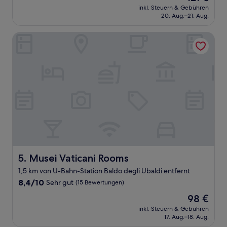
Preis
Hervorragend,
inkl. Steuern & Gebühren
beträgt
20. Aug.–21. Aug.
(59
121 €
Bewertungen)
Musei Vaticani Rooms
Musei Vaticani Rooms
5. Musei Vaticani Rooms
1,5 km von U-Bahn-Station Baldo degli Ubaldi entfernt
8.4
8,4/10
Sehr gut
(15 Bewertungen)
von
Der
98 €
10,
Preis
Sehr
inkl. Steuern & Gebühren
beträgt
17. Aug.–18. Aug.
gut,
98 €