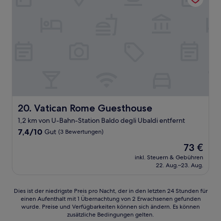
Vatican Rome Guesthouse
20. Vatican Rome Guesthouse
1,2 km von U-Bahn-Station Baldo degli Ubaldi entfernt
7.4
7,4/10
Gut
(3 Bewertungen)
von
Der
73 €
10,
Preis
Gut,
inkl. Steuern & Gebühren
beträgt
22. Aug.–23. Aug.
(3
73 €
Bewertungen)
Dies
Dies ist der niedrigste Preis pro Nacht, der in den letzten 24 Stunden für
einen Aufenthalt mit 1 Übernachtung von 2 Erwachsenen gefunden
ist
wurde. Preise und Verfügbarkeiten können sich ändern. Es können
der
zusätzliche Bedingungen gelten.
niedrigste