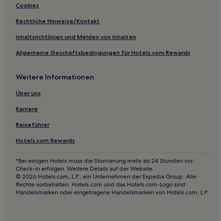
Günstige nahe Via del Tritone
Cookies
Hotels mit inbegriffenem Frühstück nahe Via del Tritone
Rechtliche Hinweise/Kontakt
Business in Latium
Inhaltsrichtlinien und Melden von Inhalten
Familien in Latium
Allgemeine Geschäftsbedingungen für Hotels.com Rewards
Hotels mit Pool in Latium
Weitere Informationen
Haustierfreundliche in San Lorenzo
Hotels mit inbegriffenem Frühstück in Rom Provinz
Über uns
Hotels mit Parkplatz in Rom Provinz
Karriere
Haustierfreundliche in Rom Provinz
Reiseführer
Luxus nahe Via Cola di Rienzo
Hotels.com Rewards
Business in Policlinico
*Bei einigen Hotels muss die Stornierung mehr als 24 Stunden vor
Günstige nahe Via Giulia
Check-in erfolgen. Weitere Details auf der Website.
© 2026 Hotels.com, L.P., ein Unternehmen der Expedia Group. Alle
Haustierfreundliche nahe Via Giulia
Rechte vorbehalten. Hotels.com und das Hotels.com-Logo sind
Handelsmarken oder eingetragene Handelsmarken von Hotels.com, L.P.
Hotels mit Shoppingmöglichkeit nahe Via Giulia
Haustierfreundliche nahe Via del Corso