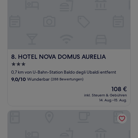
HOTEL NOVA DOMUS AURELIA
8. HOTEL NOVA DOMUS AURELIA
3.0-
Sterne-
0,7 km von U-Bahn-Station Baldo degli Ubaldi entfernt
Unterkunft
9.0
9,0/10
Wunderbar
(288 Bewertungen)
von
Der
108 €
10,
Preis
Wunderbar,
inkl. Steuern & Gebühren
beträgt
14. Aug.–15. Aug.
(288
108 €
Bewertungen)
Palazzo Sant'Antonio Roma