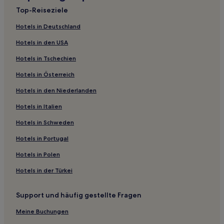
Gasthöfe in Via Nazionale
Top-Reiseziele
Gasthöfe in Via Condotti
Hotels in Deutschland
Gasthöfe in Via del Boschetto
Hotels in den USA
B&B in Monti
Hotels in Tschechien
Aparthotels in Rom
Hotels in Österreich
Campingplätze in Rom
Hotels in den Niederlanden
B&B in Via del Tritone
Gasthöfe in Piazza Barberini
Hotels in Italien
Ferienwohnungen in Piazza Barberini
Hotels in Schweden
B&B in Rom Provinz
Hotels in Portugal
Gasthäuser in Rom Provinz
Hotels in Polen
Aparthotels in Corso Vittorio Emanuele II
Hotels in der Türkei
Ferienwohnungen in Corso Vittorio Emanuele II
Support und häufig gestellte Fragen
B&B in Corso Vittorio Emanuele II
Gasthäuser in Via del Babuino
Meine Buchungen