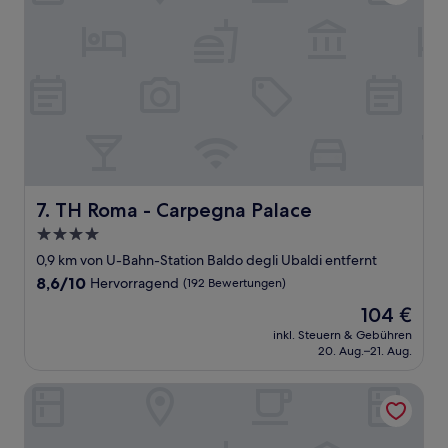
TH Roma - Carpegna Palace
7. TH Roma - Carpegna Palace
4.0-
Sterne-
0,9 km von U-Bahn-Station Baldo degli Ubaldi entfernt
Unterkunft
8.6
8,6/10
Hervorragend
(192 Bewertungen)
von
Der
104 €
10,
Preis
Hervorragend,
inkl. Steuern & Gebühren
beträgt
20. Aug.–21. Aug.
(192
104 €
Bewertungen)
HOTEL NOVA DOMUS AURELIA