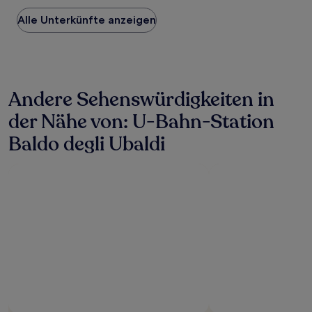
Preis
Alle Unterkünfte anzeigen
pro
Nacht,
der
in
den
letzten
Andere Sehenswürdigkeiten in
24 Stunden
für
der Nähe von: U-Bahn-Station
einen
Aufenthalt
Baldo degli Ubaldi
mit
1 Übernachtung
von
2 Erwachsenen
gefunden
wurde.
Preise
und
Verfügbarkeiten
können
sich
ändern.
Es
können