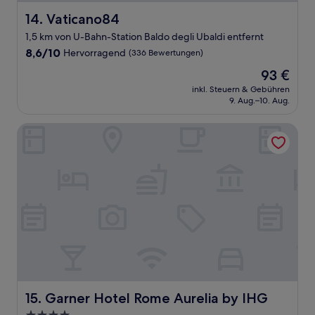
Vaticano84
14. Vaticano84
1,5 km von U-Bahn-Station Baldo degli Ubaldi entfernt
8.6
8,6/10
Hervorragend
(336 Bewertungen)
von
Der
93 €
10,
Preis
Hervorragend,
inkl. Steuern & Gebühren
beträgt
9. Aug.–10. Aug.
(336
93 €
Bewertungen)
Garner Hotel Rome Aurelia by IHG
Garner Hotel Rome Aurelia by IHG
15. Garner Hotel Rome Aurelia by IHG