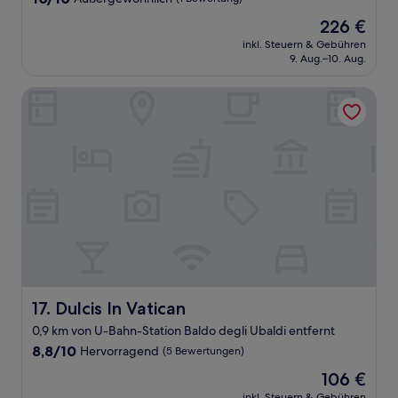
von
Der
226 €
10,
Preis
Außergewöhnlich,
inkl. Steuern & Gebühren
beträgt
9. Aug.–10. Aug.
(1
226 €
Bewertung)
Dulcis In Vatican
Dulcis In Vatican
17. Dulcis In Vatican
0,9 km von U-Bahn-Station Baldo degli Ubaldi entfernt
8.8
8,8/10
Hervorragend
(5 Bewertungen)
von
Der
106 €
10,
Preis
Hervorragend,
inkl. Steuern & Gebühren