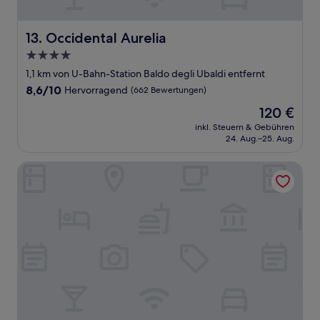
Occidental Aurelia
13. Occidental Aurelia
4.0-
Sterne-
1,1 km von U-Bahn-Station Baldo degli Ubaldi entfernt
Unterkunft
8.6
8,6/10
Hervorragend
(662 Bewertungen)
von
Der
120 €
10,
Preis
Hervorragend,
inkl. Steuern & Gebühren
beträgt
24. Aug.–25. Aug.
(662
120 €
Bewertungen)
Vaticano84