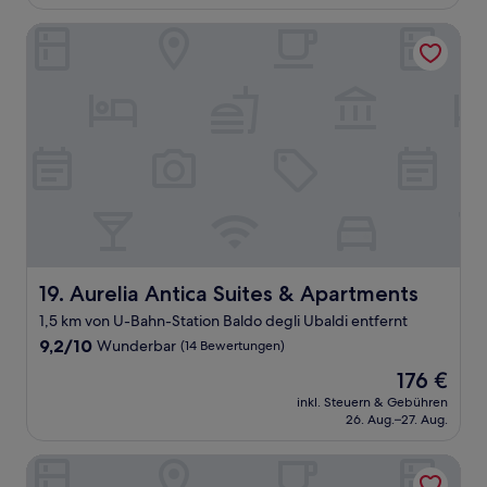
94 €
Bewertungen)
Aurelia Antica Suites & Apartments
Aurelia Antica Suites & Apartments
19. Aurelia Antica Suites & Apartments
1,5 km von U-Bahn-Station Baldo degli Ubaldi entfernt
9.2
9,2/10
Wunderbar
(14 Bewertungen)
von
Der
176 €
10,
Preis
Wunderbar,
inkl. Steuern & Gebühren
beträgt
26. Aug.–27. Aug.
(14
176 €
Bewertungen)
Vatican Rome Guesthouse