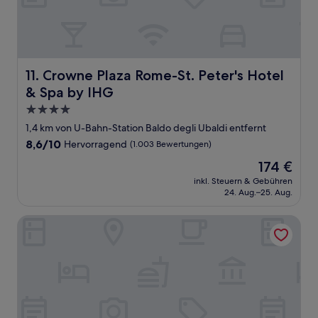
Crowne Plaza Rome-St. Peter's Hotel & Spa by IHG
11. Crowne Plaza Rome-St. Peter's Hotel
& Spa by IHG
4.0-
Sterne-
1,4 km von U-Bahn-Station Baldo degli Ubaldi entfernt
Unterkunft
8.6
8,6/10
Hervorragend
(1.003 Bewertungen)
von
Der
174 €
10,
Preis
Hervorragend,
inkl. Steuern & Gebühren
beträgt
24. Aug.–25. Aug.
(1.003
174 €
Bewertungen)
Roema Guest House