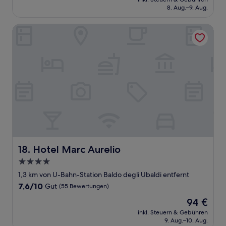
beträgt
8. Aug.–9. Aug.
(5
106 €
Bewertungen)
Hotel Marc Aurelio
Hotel Marc Aurelio
18. Hotel Marc Aurelio
4.0-
Sterne-
1,3 km von U-Bahn-Station Baldo degli Ubaldi entfernt
Unterkunft
7.6
7,6/10
Gut
(55 Bewertungen)
von
Der
94 €
10,
Preis
Gut,
inkl. Steuern & Gebühren
beträgt
9. Aug.–10. Aug.
(55