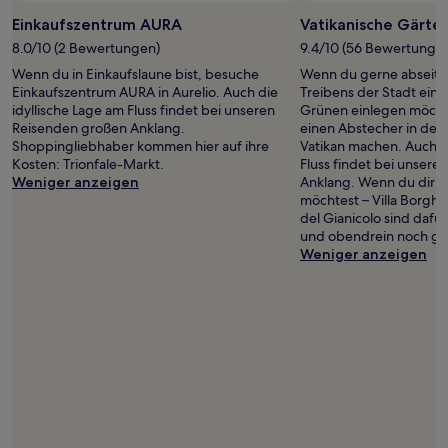
zusätzliche
Einkaufszentrum AURA
Vatikanische Gärte
Bedingungen
8.0/10 (2 Bewertungen)
9.4/10 (56 Bewertunge
gelten.
Wenn du in Einkaufslaune bist, besuche
Wenn du gerne abseits
Einkaufszentrum AURA in Aurelio. Auch die
Treibens der Stadt ein
idyllische Lage am Fluss findet bei unseren
Grünen einlegen möchte
Reisenden großen Anklang.
einen Abstecher in den 
Shoppingliebhaber kommen hier auf ihre
Vatikan machen. Auch di
Kosten: Trionfale-Markt.
Fluss findet bei unser
Weniger anzeigen
Anklang. Wenn du dir d
möchtest – Villa Borgh
del Gianicolo sind dafü
und obendrein noch gan
Weniger anzeigen