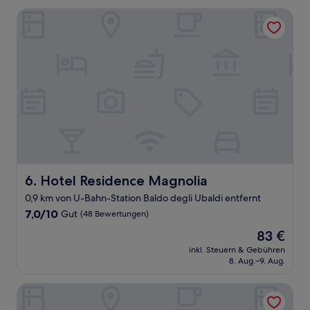
(15
Bewertungen)
Hotel Residence Magnolia
Hotel Residence Magnolia
6. Hotel Residence Magnolia
0,9 km von U-Bahn-Station Baldo degli Ubaldi entfernt
7.0
7,0/10
Gut
(48 Bewertungen)
von
Der
83 €
10,
Preis
Gut,
inkl. Steuern & Gebühren
beträgt
8. Aug.–9. Aug.
(48
83 €
Bewertungen)
TH Roma - Carpegna Palace