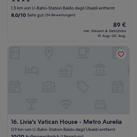
4.0-
Sterne-
1,5 km von U-Bahn-Station Baldo degli Ubaldi entfernt
Unterkunft
8.0
8,0/10
Sehr gut
(34 Bewertungen)
von
Der
89 €
10,
Preis
Sehr
inkl. Steuern & Gebühren
beträgt
19. Aug.–20. Aug.
gut,
89 €
(34
Bewertungen)
Livia's Vatican House - Metro Aurelia
Livia's Vatican House - Metro Aurelia
16. Livia's Vatican House - Metro Aurelia
0,9 km von U-Bahn-Station Baldo degli Ubaldi entfernt
10.0
10/10
Außergewöhnlich
(1 Bewertung)