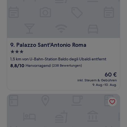
Palazzo Sant'Antonio Roma
9. Palazzo Sant'Antonio Roma
3.0-
Sterne-
1,5 km von U-Bahn-Station Baldo degli Ubaldi entfernt
Unterkunft
8.8
8,8/10
Hervorragend
(238 Bewertungen)
von
Der
60 €
10,
Preis
Hervorragend,
inkl. Steuern & Gebühren
beträgt
9. Aug.–10. Aug.
(238
60 €
Bewertungen)
Mama Shelter Roma