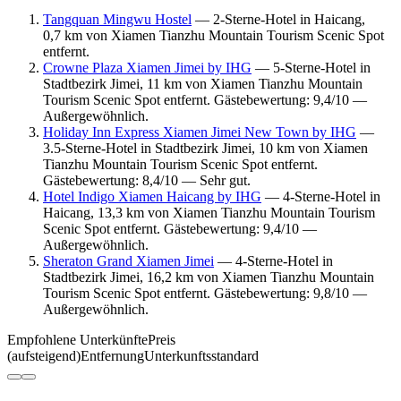
Tangquan Mingwu Hostel
— 2-Sterne-Hotel in Haicang,
0,7 km von Xiamen Tianzhu Mountain Tourism Scenic Spot
entfernt.
Crowne Plaza Xiamen Jimei by IHG
— 5-Sterne-Hotel in
Stadtbezirk Jimei, 11 km von Xiamen Tianzhu Mountain
Tourism Scenic Spot entfernt. Gästebewertung: 9,4/10 —
Außergewöhnlich.
Holiday Inn Express Xiamen Jimei New Town by IHG
—
3.5-Sterne-Hotel in Stadtbezirk Jimei, 10 km von Xiamen
Tianzhu Mountain Tourism Scenic Spot entfernt.
Gästebewertung: 8,4/10 — Sehr gut.
Hotel Indigo Xiamen Haicang by IHG
— 4-Sterne-Hotel in
Haicang, 13,3 km von Xiamen Tianzhu Mountain Tourism
Scenic Spot entfernt. Gästebewertung: 9,4/10 —
Außergewöhnlich.
Sheraton Grand Xiamen Jimei
— 4-Sterne-Hotel in
Stadtbezirk Jimei, 16,2 km von Xiamen Tianzhu Mountain
Tourism Scenic Spot entfernt. Gästebewertung: 9,8/10 —
Außergewöhnlich.
Empfohlene Unterkünfte
Preis
(aufsteigend)
Entfernung
Unterkunftsstandard