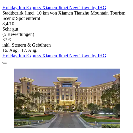
Holiday Inn Express Xiamen Jimei New Town by IHG
Stadtbezirk Jimei, 10 km von Xiamen Tianzhu Mountain Tourism
Scenic Spot entfernt
8,4/10
Sehr gut
(5 Bewertungen)
37 €
inkl. Steuern & Gebühren
16. Aug.–17. Aug.
Holiday Inn Express Xiamen Jimei New Town by IHG