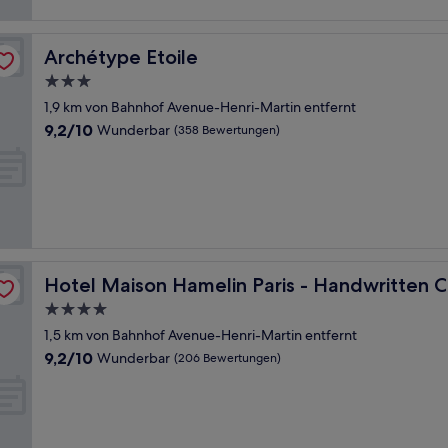
Archétype Etoile
Archétype Etoile
3.0-
Sterne-
1,9 km von Bahnhof Avenue-Henri-Martin entfernt
Unterkunft
9.2
9,2/10
Wunderbar
(358 Bewertungen)
von
10,
Wunderbar,
(358
Bewertungen)
ction
Hotel Maison Hamelin Paris - Handwritten Collection
Hotel Maison Hamelin Paris - Handwritten C
4.0-
Sterne-
1,5 km von Bahnhof Avenue-Henri-Martin entfernt
Unterkunft
9.2
9,2/10
Wunderbar
(206 Bewertungen)
von
10,
Wunderbar,
(206
Bewertungen)