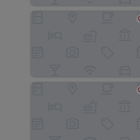
Archétype Etoile
Hotel Maison Hamelin Paris - Handwritten Colle