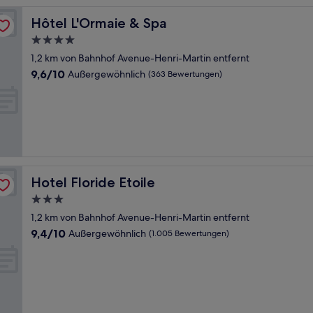
Hôtel L'Ormaie & Spa
Hôtel L'Ormaie & Spa
4.0-
Sterne-
1,2 km von Bahnhof Avenue-Henri-Martin entfernt
Unterkunft
9.6
9,6/10
Außergewöhnlich
(363 Bewertungen)
von
10,
Außergewöhnlich,
(363
Bewertungen)
Hotel Floride Etoile
Hotel Floride Etoile
3.0-
Sterne-
1,2 km von Bahnhof Avenue-Henri-Martin entfernt
Unterkunft
9.4
9,4/10
Außergewöhnlich
(1.005 Bewertungen)
von
10,
Außergewöhnlich,
(1.005
Bewertungen)