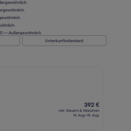
ßergewöhnlich.
ergewöhnlich.
gewöhnlich.
öhnlich.
/10 — Außergewöhnlich.
Unterkunftsstandard
Der
392 €
Preis
inkl. Steuern & Gebühren
beträgt
14. Aug.–15. Aug.
392 €