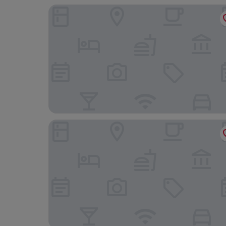
Hôtel L'Ormaie & Spa
Hotel Floride Etoile