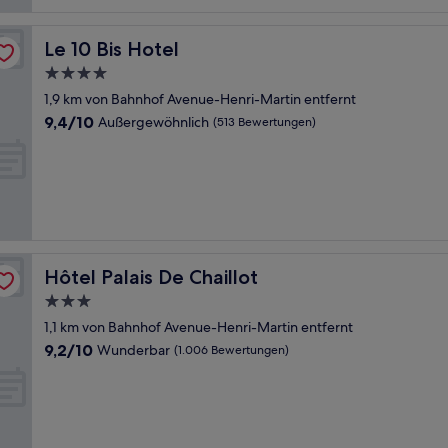
Le 10 Bis Hotel
Le 10 Bis Hotel
4.0-
Sterne-
1,9 km von Bahnhof Avenue-Henri-Martin entfernt
Unterkunft
9.4
9,4/10
Außergewöhnlich
(513 Bewertungen)
von
10,
Außergewöhnlich,
(513
Bewertungen)
Hôtel Palais De Chaillot
Hôtel Palais De Chaillot
3.0-
Sterne-
1,1 km von Bahnhof Avenue-Henri-Martin entfernt
Unterkunft
9.2
9,2/10
Wunderbar
(1.006 Bewertungen)
von
10,
Wunderbar,
(1.006
Bewertungen)