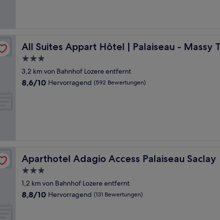
(320
Bewertungen)
All Suites Appart Hôtel | Palaiseau - Massy TGV
All Suites Appart Hôtel | Palaiseau - Massy
3.0-
Sterne-
3,2 km von Bahnhof Lozere entfernt
Unterkunft
8.6
8,6/10
Hervorragend
(592 Bewertungen)
von
10,
Hervorragend,
(592
Bewertungen)
Aparthotel Adagio Access Palaiseau Saclay
Aparthotel Adagio Access Palaiseau Saclay
3.0-
Sterne-
1,2 km von Bahnhof Lozere entfernt
Unterkunft
8.8
8,8/10
Hervorragend
(131 Bewertungen)
von
10,