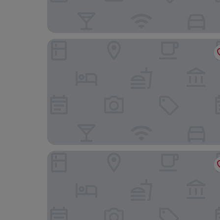
Aparthotel Adagio Access Massy Palaiseau
Mercure Paris Sud Les Ulis