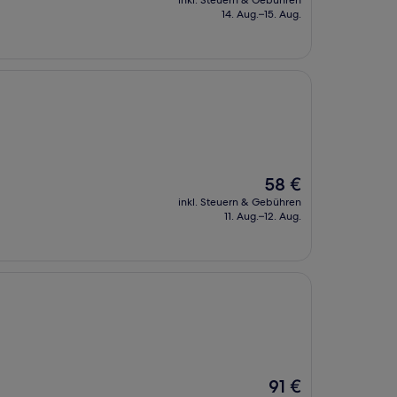
inkl. Steuern & Gebühren
beträgt
14. Aug.–15. Aug.
81 €
Der
58 €
Preis
inkl. Steuern & Gebühren
beträgt
11. Aug.–12. Aug.
58 €
Der
91 €