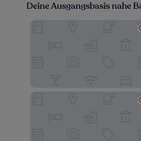
Deine Ausgangsbasis nahe B
First Inn Hotel Les Ulis
Campanile PRIME - Paris Saclay