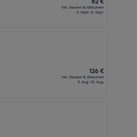
Der
62 €
Preis
inkl. Steuern & Gebühren
beträgt
4. Sept.–5. Sept.
62 €
Der
126 €
Preis
inkl. Steuern & Gebühren
beträgt
9. Aug.–10. Aug.
126 €