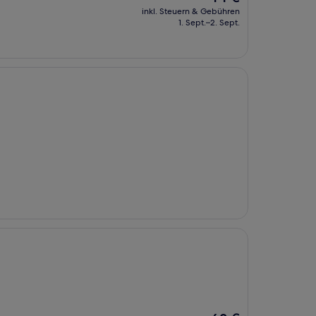
Preis
inkl. Steuern & Gebühren
beträgt
1. Sept.–2. Sept.
44 €