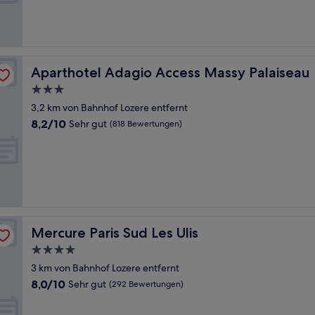
Hervorragend,
(131
Bewertungen)
Aparthotel Adagio Access Massy Palaiseau
Aparthotel Adagio Access Massy Palaiseau
3.0-
Sterne-
3,2 km von Bahnhof Lozere entfernt
Unterkunft
8.2
8,2/10
Sehr gut
(818 Bewertungen)
von
10,
Sehr
gut,
(818
Bewertungen)
Mercure Paris Sud Les Ulis
Mercure Paris Sud Les Ulis
4.0-
Sterne-
3 km von Bahnhof Lozere entfernt
Unterkunft
8.0
8,0/10
Sehr gut
(292 Bewertungen)
von
10,