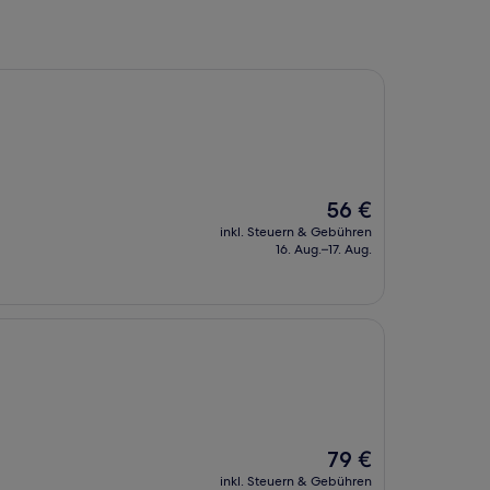
Der
56 €
Preis
inkl. Steuern & Gebühren
beträgt
16. Aug.–17. Aug.
56 €
Der
79 €
Preis
inkl. Steuern & Gebühren