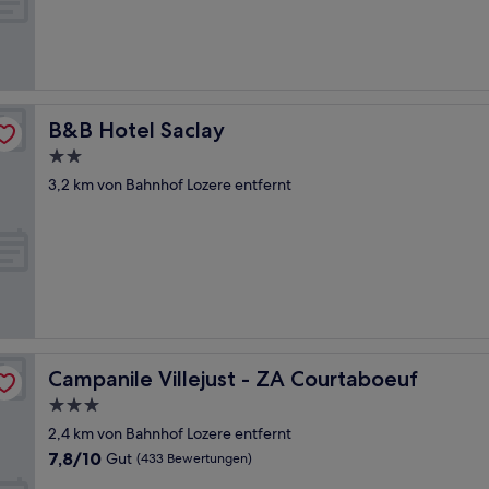
Gut,
(191
Bewertungen)
B&B Hotel Saclay
B&B Hotel Saclay
2.0-
Sterne-
3,2 km von Bahnhof Lozere entfernt
Unterkunft
Campanile Villejust - ZA Courtaboeuf
Campanile Villejust - ZA Courtaboeuf
3.0-
Sterne-
2,4 km von Bahnhof Lozere entfernt
Unterkunft
7.8
7,8/10
Gut
(433 Bewertungen)
von