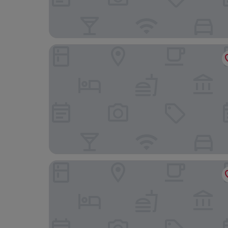
Les chambres d'Orsay
hotelF1 Les Ulis Courtaboeuf