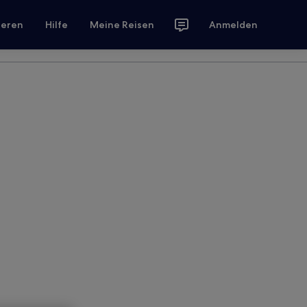
ieren
Hilfe
Meine Reisen
Anmelden