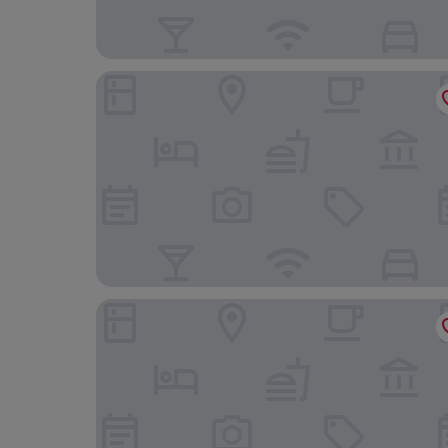
All Suites Appart Hôtel | Palaiseau - Massy TGV
Aparthotel Adagio Access Palaiseau Saclay