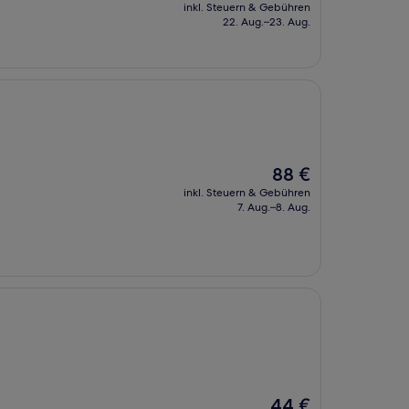
Preis
inkl. Steuern & Gebühren
beträgt
22. Aug.–23. Aug.
91 €
Der
88 €
Preis
inkl. Steuern & Gebühren
beträgt
7. Aug.–8. Aug.
88 €
Der
44 €