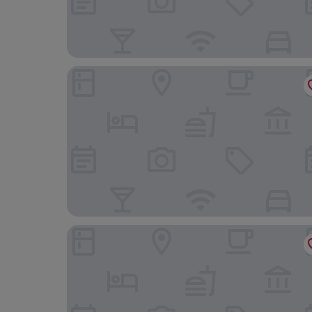
B&B Hotel Saclay
Campanile Villejust - ZA Courtaboeuf