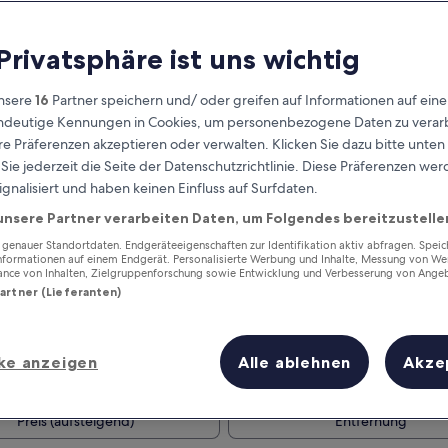
 Privatsphäre ist uns wichtig
nsere
16
Partner speichern und/ oder greifen auf Informationen auf ein
eindeutige Kennungen in Cookies, um personenbezogene Daten zu verarb
e Präferenzen akzeptieren oder verwalten. Klicken Sie dazu bitte unten
ie jederzeit die Seite der Datenschutzrichtlinie. Diese Präferenzen we
ignalisiert und haben keinen Einfluss auf Surfdaten.
unsere Partner verarbeiten Daten, um Folgendes bereitzustelle
Verdiene Prämien für jede
wahrgenommene Übernachtung
enauer Standortdaten. Endgeräteeigenschaften zur Identifikation aktiv abfragen. Spei
Informationen auf einem Endgerät. Personalisierte Werbung und Inhalte, Messung von We
ance von Inhalten, Zielgruppenforschung sowie Entwicklung und Verbesserung von Ange
Partner (Lieferanten)
ke anzeigen
Alle ablehnen
Akze
Morgen
Dieses Wochenende
7. Aug. - 8. Aug.
7. Aug. - 9. Aug.
Preis (aufsteigend)
Entfernung