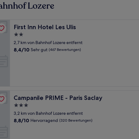
ahnhof Lozere
First Inn Hotel Les Ulis
First Inn Hotel Les Ulis
2.0-
Sterne-
2,7 km von Bahnhof Lozere entfernt
Unterkunft
8.4
8,4/10
Sehr gut
(467 Bewertungen)
von
10,
Sehr
gut,
(467
Bewertungen)
Campanile PRIME - Paris Saclay
Campanile PRIME - Paris Saclay
3.0-
Sterne-
3,2 km von Bahnhof Lozere entfernt
Unterkunft
8.8
8,8/10
Hervorragend
(320 Bewertungen)
von
10,
Hervorragend,