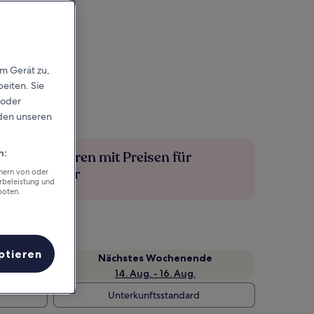
em Gerät zu,
eiten. Sie
 oder
rden unseren
n:
Mehr sparen mit Preisen für
Mitglieder
chern von oder
rbeleistung und
boten.
ptieren
Nächstes Wochenende
14. Aug. - 16. Aug.
Unterkunftsstandard