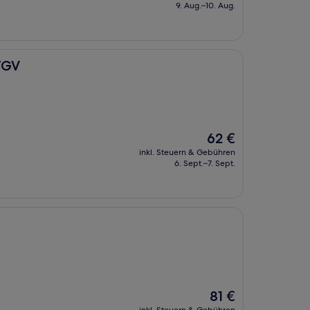
beträgt
9. Aug.–10. Aug.
79 €
 TGV
Der
62 €
Preis
inkl. Steuern & Gebühren
beträgt
6. Sept.–7. Sept.
62 €
Der
81 €
Preis