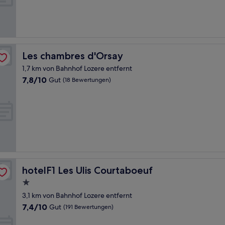
Sehr
gut,
(292
Bewertungen)
Les chambres d'Orsay
Les chambres d'Orsay
1,7 km von Bahnhof Lozere entfernt
7.8
7,8/10
Gut
(18 Bewertungen)
von
10,
Gut,
(18
Bewertungen)
hotelF1 Les Ulis Courtaboeuf
hotelF1 Les Ulis Courtaboeuf
1.0-
Stern-
3,1 km von Bahnhof Lozere entfernt
Unterkunft
7.4
7,4/10
Gut
(191 Bewertungen)
von
10,