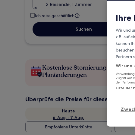
2 Reisende, 1 Zimmer
Ihre
Ich reise geschäftlich
Suchen
Wir und u
z.B. auf 
können Ihr
besuchen S
Partnern s
Wir und 
Kostenlose Stornierung bei
Planänderungen
Verwendung g
Zugriff auf 
der Perform
Liste der 
Überprüfe die Preise für diese Daten
Zwec
Heute
6. Aug. - 7. Aug.
Empfohlene Unterkünfte