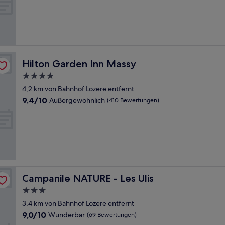
10,
Gut,
(433
Bewertungen)
Hilton Garden Inn Massy
Hilton Garden Inn Massy
4.0-
Sterne-
4,2 km von Bahnhof Lozere entfernt
Unterkunft
9.4
9,4/10
Außergewöhnlich
(410 Bewertungen)
von
10,
Außergewöhnlich,
(410
Bewertungen)
Campanile NATURE - Les Ulis
Campanile NATURE - Les Ulis
3.0-
Sterne-
3,4 km von Bahnhof Lozere entfernt
Unterkunft
9.0
9,0/10
Wunderbar
(69 Bewertungen)
von