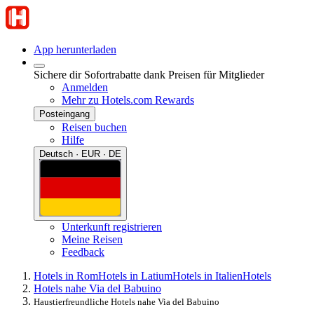
App herunterladen
Sichere dir Sofortrabatte dank Preisen für Mitglieder
Anmelden
Mehr zu Hotels.com Rewards
Posteingang
Reisen buchen
Hilfe
Deutsch · EUR · DE
Unterkunft registrieren
Meine Reisen
Feedback
Hotels in Rom
Hotels in Latium
Hotels in Italien
Hotels
Hotels nahe Via del Babuino
Haustierfreundliche Hotels nahe Via del Babuino