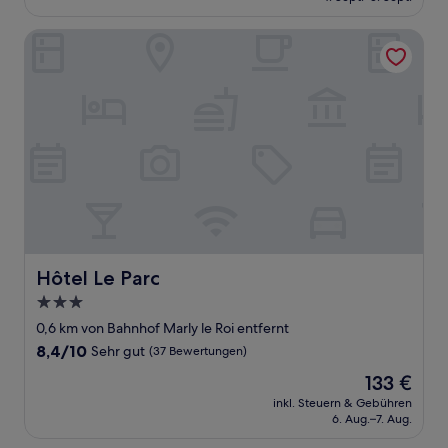
69 €
Bewertungen)
Hôtel Le Parc
Hôtel Le Parc
Hôtel Le Parc
3.0-
Sterne-
0,6 km von Bahnhof Marly le Roi entfernt
Unterkunft
8.4
8,4/10
Sehr gut
(37 Bewertungen)
von
Der
133 €
10,
Preis
Sehr
inkl. Steuern & Gebühren
beträgt
6. Aug.–7. Aug.
gut,
133 €
(37