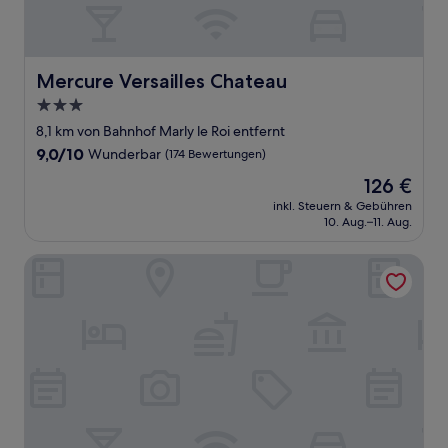
Mercure Versailles Chateau
Mercure Versailles Chateau
3.0-
Sterne-
8,1 km von Bahnhof Marly le Roi entfernt
Unterkunft
9.0
9,0/10
Wunderbar
(174 Bewertungen)
von
Der
126 €
10,
Preis
Wunderbar,
inkl. Steuern & Gebühren
beträgt
10. Aug.–11. Aug.
(174
126 €
Bewertungen)
Royal Hôtel