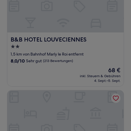
B&B HOTEL LOUVECIENNES
B&B HOTEL LOUVECIENNES
2.0-
Sterne-
1,5 km von Bahnhof Marly le Roi entfernt
Unterkunft
8.0
8,0/10
Sehr gut
(213 Bewertungen)
von
Der
68 €
10,
Preis
Sehr
inkl. Steuern & Gebühren
beträgt
4. Sept.–5. Sept.
gut,
68 €
(213
Bewertungen)
Les Maisons de Campagne – Maison du Val