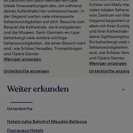
im Zentrum von Saint-Germain-en-Laye.
und
Schloss von Marly mach
Ideale Voraussetzungen also, um während
Verfügbarkeiten
vielen lokalen Sehensw
deines Aufenthalts hier vorbeizuschauen. In
können
vom Zentrum von Marly-
der Gegend warten viele interessante
sich
Gegend begeistert uns
Sehenswürdigkeiten auf dich: Besuche zum
ändern.
allem mit ihren Kunstga
Beispiel die Kathedrale, die Kunstgalerien
Es
und ihrer Kathedrale –
und die Museen. Saint-Germain-en-Laye
können
deine Sightseeingtour e
beherbergt viele weitere wichtige
zusätzliche
Roi beherbergt viele we
Sehenswürdigkeiten, die einen Besuch wert
Bedingungen
Sehenswürdigkeiten, d
sind, wie Schloss Versailles, Triumphbogen
gelten.
sind, wie Schloss Versa
und Opéra Garnier.
und Opéra Garnier.
Weniger anzeigen
Weniger anzeigen
Unterkünfte anzeigen
Unterkünfte anzeige
Weiter erkunden
Unterkünfte
Hotels nahe Bahnhof Meudon Bellevue
Fourqueux Hotels