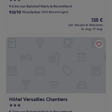
3.0-
Sterne-
9,6 km von Bahnhof Marly le Roi entfernt
Unterkunft
9.0
9,0/10
Wunderbar
(300 Bewertungen)
von
Der
135 €
10,
Preis
Wunderbar,
inkl. Steuern & Gebühren
beträgt
16. Aug.–17. Aug.
(300
135 €
Bewertungen)
Hôtel Versailles Chantiers
Hôtel Versailles Chantiers
Hôtel Versailles Chantiers
3.0-
Sterne-
8,7 km von Bahnhof Marly le Roi entfernt