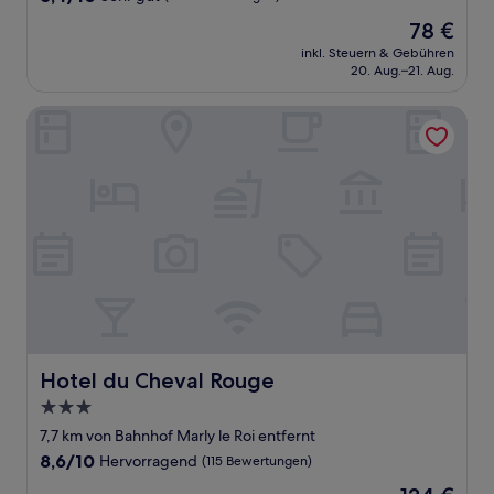
von
Der
78 €
10,
Preis
Sehr
inkl. Steuern & Gebühren
beträgt
20. Aug.–21. Aug.
gut,
78 €
(447
Bewertungen)
Hotel du Cheval Rouge
Hotel du Cheval Rouge
Hotel du Cheval Rouge
3.0-
Sterne-
7,7 km von Bahnhof Marly le Roi entfernt
Unterkunft
8.6
8,6/10
Hervorragend
(115 Bewertungen)
von
Der