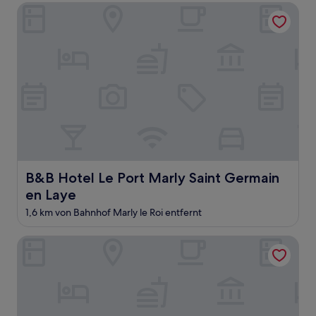
Bewertungen)
B&B Hotel Le Port Marly Saint Germain en Laye
B&B Hotel Le Port Marly Saint Germain en Laye
B&B Hotel Le Port Marly Saint Germain
en Laye
1,6 km von Bahnhof Marly le Roi entfernt
B&B HOTEL LOUVECIENNES