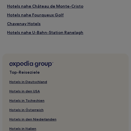
Hotels nahe Château de Monte-Cristo
Hotels nahe Fourqueux Golf
Chavenay Hotels
Hotels nahe U-Bahn-Station Ranelagh
L'étang-La-Ville Hotels
Bellevue Hotels
Maisons-Laffitte Hotels
Saint-Quentin-En-Yvelines: Hotels
Top-Reiseziele
Hotels nahe Bahnhof La Défense
Hotels in Deutschland
Hotels nahe Bahnhof Chatou-Croissy
Hotels in den USA
Hotels nahe Bahnhof Fontenay-le-Fleury
Hotels in Tschechien
Hotels nahe Musée Marmottan
Hotels in Österreich
Chantiers: Hotels
Hotels in den Niederlanden
Hotels nahe U-Bahn-Station Exelmans
Saint-Quentin-En-Yvelines Hotels
Hotels in Italien