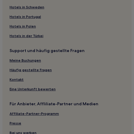
Hotels nahe RER-Station Le Vésinet-Centre
Hotels in Schweden
Hotels nahe Jeu de Paume
Hotels in Portugal
Hotels nahe Château de Plaisir
Hotels in Polen
Hotels nahe Bahnhof Garches-Marnes-la-Coquette
Hotels in der Türkei
Le Chesnay: Hotels
Support und häufig gestellte Fragen
Paris Hotels
Hotels nahe Parly 2 Shopping Mall
Meine Buchungen
Versailles Grand Parc: Hotels
Häufig gestellte Fragen
Département Hauts-de-Seine: Hotels
Kontakt
Hotels nahe Einkaufszentrum SQY Ouest
Eine Unterkunft bewerten
Hotels nahe RER-Station Issy
Für Anbieter, Affliliate-Partner und Medien
Hotels nahe Bahnhof Conflans-Ste-Honorine
Affiliate-Partner-Programm
Boulogne-Billancourt Hotels
Gasthäuser in 16. Arrondissement
Presse
Aparthotels in 6. Arrondissement
Bei uns werben