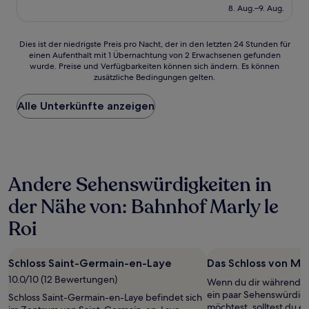
beträgt
8. Aug.–9. Aug.
gut,
96 €
(570
Bewertungen)
Dies
Dies ist der niedrigste Preis pro Nacht, der in den letzten 24 Stunden für
einen Aufenthalt mit 1 Übernachtung von 2 Erwachsenen gefunden
ist
wurde. Preise und Verfügbarkeiten können sich ändern. Es können
der
zusätzliche Bedingungen gelten.
niedrigste
Preis
Alle Unterkünfte anzeigen
pro
Nacht,
der
in
den
letzten
Andere Sehenswürdigkeiten in
24 Stunden
für
der Nähe von: Bahnhof Marly le
einen
Aufenthalt
Roi
mit
1 Übernachtung
von
Schloss Saint-Germain-en-Laye
Das Schloss von Ma
2 Erwachsenen
10.0/10 (12 Bewertungen)
gefunden
Wenn du dir während d
wurde.
ein paar Sehenswürdig
Schloss Saint-Germain-en-Laye befindet sich
Preise
möchtest, solltest du e