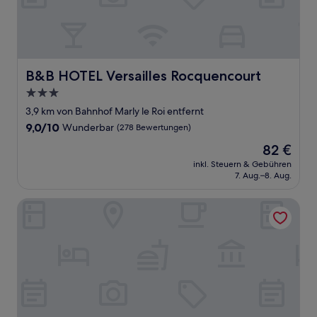
B&B HOTEL Versailles Rocquencourt
B&B HOTEL Versailles Rocquencourt
3.0-
Sterne-
3,9 km von Bahnhof Marly le Roi entfernt
Unterkunft
9.0
9,0/10
Wunderbar
(278 Bewertungen)
von
Der
82 €
10,
Preis
Wunderbar,
inkl. Steuern & Gebühren
beträgt
7. Aug.–8. Aug.
(278
82 €
Bewertungen)
Mercure Versailles Chateau