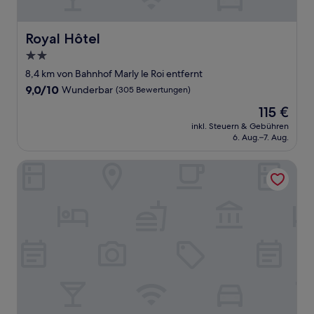
Royal Hôtel
Royal Hôtel
2.0-
Sterne-
8,4 km von Bahnhof Marly le Roi entfernt
Unterkunft
9.0
9,0/10
Wunderbar
(305 Bewertungen)
von
Der
115 €
10,
Preis
Wunderbar,
inkl. Steuern & Gebühren
beträgt
6. Aug.–7. Aug.
(305
115 €
Bewertungen)
Hôtel du Jeu de Paume