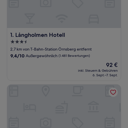
Långholmen Hotell
1. Långholmen Hotell
3.5-
Sterne-
2,7 km von T-Bahn-Station Örnsberg entfernt
Unterkunft
9.4
9,4/10
Außergewöhnlich
(1.481 Bewertungen)
von
Der
92 €
10,
Preis
Außergewöhnlich,
inkl. Steuern & Gebühren
beträgt
6. Sept.–7. Sept.
(1.481
92 €
Bewertungen)
Motel L Älvsjö