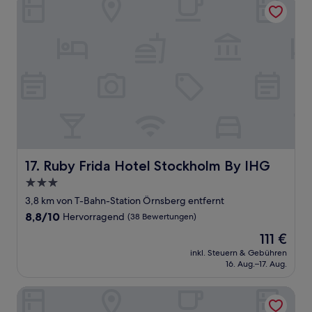
Ruby Frida Hotel Stockholm By IHG
17. Ruby Frida Hotel Stockholm By IHG
3.0-
Sterne-
3,8 km von T-Bahn-Station Örnsberg entfernt
Unterkunft
8.8
8,8/10
Hervorragend
(38 Bewertungen)
von
Der
111 €
10,
Preis
Hervorragend,
inkl. Steuern & Gebühren
beträgt
16. Aug.–17. Aug.
(38
111 €
Bewertungen)
Scandic Talk Hotel