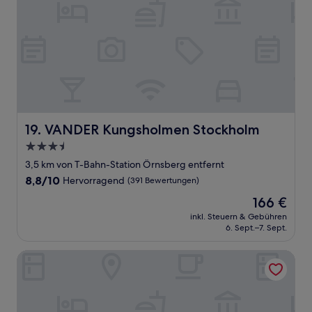
VANDER Kungsholmen Stockholm
19. VANDER Kungsholmen Stockholm
3.5-
Sterne-
3,5 km von T-Bahn-Station Örnsberg entfernt
Unterkunft
8.8
8,8/10
Hervorragend
(391 Bewertungen)
von
Der
166 €
10,
Preis
Hervorragend,
inkl. Steuern & Gebühren
beträgt
6. Sept.–7. Sept.
(391
166 €
Bewertungen)
Hotel Frantz, WorldHotels Crafted