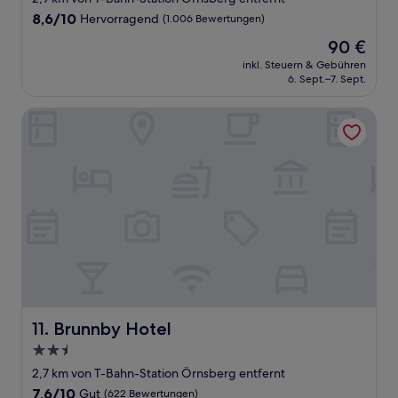
Unterkunft
8.6
8,6/10
Hervorragend
(1.006 Bewertungen)
von
Der
90 €
10,
Preis
Hervorragend,
inkl. Steuern & Gebühren
beträgt
6. Sept.–7. Sept.
(1.006
90 €
Bewertungen)
Brunnby Hotel
Brunnby Hotel
11. Brunnby Hotel
2.5-
Sterne-
2,7 km von T-Bahn-Station Örnsberg entfernt
Unterkunft
7.6
7,6/10
Gut
(622 Bewertungen)