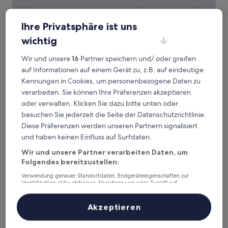
Ihre Privatsphäre ist uns
wichtig
Motel L Älvsjö
2. Motel L Älvsjö
Wir und unsere
16
Partner speichern und/ oder greifen
3.0-
auf Informationen auf einem Gerät zu, z.B. auf eindeutige
Sterne-
3,1 km von T-Bahn-Station Örnsberg entfernt
Kennungen in Cookies, um personenbezogene Daten zu
Unterkunft
8.8
8,8/10
Hervorragend
(1.004 Bewertungen)
verarbeiten. Sie können Ihre Präferenzen akzeptieren
von
Der
86 €
oder verwalten. Klicken Sie dazu bitte unten oder
10,
Preis
Hervorragend,
inkl. Steuern & Gebühren
besuchen Sie jederzeit die Seite der Datenschutzrichtlinie.
beträgt
14. Aug.–15. Aug.
(1.004
Diese Präferenzen werden unseren Partnern signalisiert
86 €
Bewertungen)
und haben keinen Einfluss auf Surfdaten.
Klubbensborg
Wir und unsere Partner verarbeiten Daten, um
Folgendes bereitzustellen:
Verwendung genauer Standortdaten. Endgeräteeigenschaften zur
Identifikation aktiv abfragen. Speichern von oder Zugriff auf
Informationen auf einem Endgerät. Personalisierte Werbung und
Inhalte, Messung von Werbeleistung und der Performance von Inhalten,
Zielgruppenforschung sowie Entwicklung und Verbesserung von
Akzeptieren
Angeboten.
Liste der Partner (Lieferanten)