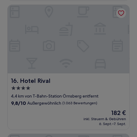
Bewertungen)
Hotel Rival
Hotel Rival
16. Hotel Rival
4.0-
Sterne-
4,4 km von T-Bahn-Station Örnsberg entfernt
Unterkunft
9.8
9,8/10
Außergewöhnlich
(1.063 Bewertungen)
von
Der
182 €
10,
Preis
Außergewöhnlich,
inkl. Steuern & Gebühren
beträgt
6. Sept.–7. Sept.
(1.063
182 €
Bewertungen)
Ruby Frida Hotel Stockholm By IHG