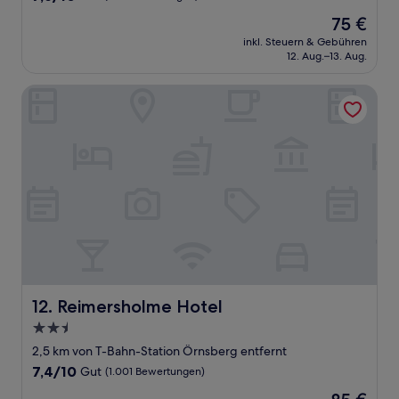
von
Der
75 €
10,
Preis
Gut,
inkl. Steuern & Gebühren
beträgt
12. Aug.–13. Aug.
(622
75 €
Bewertungen)
Reimersholme Hotel
Reimersholme Hotel
12. Reimersholme Hotel
2.5-
Sterne-
2,5 km von T-Bahn-Station Örnsberg entfernt
Unterkunft
7.4
7,4/10
Gut
(1.001 Bewertungen)
von
Der