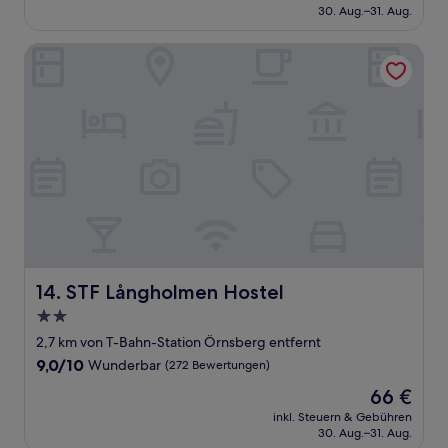
beträgt
30. Aug.–31. Aug.
(292
73 €
Bewertungen)
STF Långholmen Hostel
STF Långholmen Hostel
14. STF Långholmen Hostel
2.0-
Sterne-
2,7 km von T-Bahn-Station Örnsberg entfernt
Unterkunft
9.0
9,0/10
Wunderbar
(272 Bewertungen)
von
Der
66 €
10,
Preis
Wunderbar,
inkl. Steuern & Gebühren
beträgt
30. Aug.–31. Aug.
(272
66 €