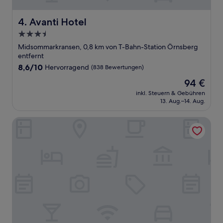
Avanti Hotel
4. Avanti Hotel
3.5-
Sterne-
Midsommarkransen, 0,8 km von T-Bahn-Station Örnsberg
Unterkunft
entfernt
8.6
8,6/10
Hervorragend
(838 Bewertungen)
von
Der
94 €
10,
Preis
Hervorragend,
inkl. Steuern & Gebühren
beträgt
13. Aug.–14. Aug.
(838
94 €
Bewertungen)
ApartDirect Älvsjö