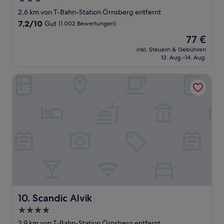
Sterne-
2,6 km von T-Bahn-Station Örnsberg entfernt
Unterkunft
7.2
7,2/10
Gut
(1.002 Bewertungen)
von
Der
77 €
10,
Preis
Gut,
inkl. Steuern & Gebühren
beträgt
13. Aug.–14. Aug.
(1.002
77 €
Bewertungen)
Scandic Alvik
Scandic Alvik
10. Scandic Alvik
4.0-
Sterne-
2,9 km von T-Bahn-Station Örnsberg entfernt