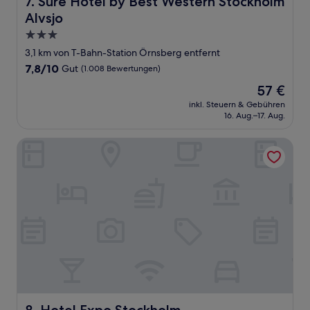
7. Sure Hotel by Best Western Stockholm
Alvsjo
3.0-
Sterne-
3,1 km von T-Bahn-Station Örnsberg entfernt
Unterkunft
7.8
7,8/10
Gut
(1.008 Bewertungen)
von
Der
57 €
10,
Preis
Gut,
inkl. Steuern & Gebühren
beträgt
16. Aug.–17. Aug.
(1.008
57 €
Bewertungen)
Hotel Expo Stockholm
Hotel Expo Stockholm