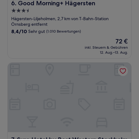
Good Morning+ Hägersten
6. Good Morning+ Hägersten
3.5-
Sterne-
Hägersten-Liljeholmen, 2,7 km von T-Bahn-Station
Unterkunft
Örnsberg entfernt
8.4
8,4/10
Sehr gut
(1.010 Bewertungen)
von
Der
72 €
10,
Preis
Sehr
inkl. Steuern & Gebühren
beträgt
12. Aug.–13. Aug.
gut,
72 €
(1.010
Bewertungen)
Sure Hotel by Best Western Stockholm Alvsjo
Sure Hotel by Best Western Stockholm Alvsjo