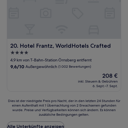
Hotel Frantz, WorldHotels Crafted
20. Hotel Frantz, WorldHotels Crafted
4.0-
Sterne-
4,9 km von T-Bahn-Station Örnsberg entfernt
Unterkunft
9.6
9,6/10
Außergewöhnlich
(1.002 Bewertungen)
von
Der
208 €
10,
Preis
Außergewöhnlich,
inkl. Steuern & Gebühren
beträgt
6. Sept.–7. Sept.
(1.002
208 €
Bewertungen)
Dies
Dies ist der niedrigste Preis pro Nacht, der in den letzten 24 Stunden für
einen Aufenthalt mit 1 Übernachtung von 2 Erwachsenen gefunden
ist
wurde. Preise und Verfügbarkeiten können sich ändern. Es können
der
zusätzliche Bedingungen gelten.
niedrigste
Preis
Alle Unterkünfte anzeigen
pro