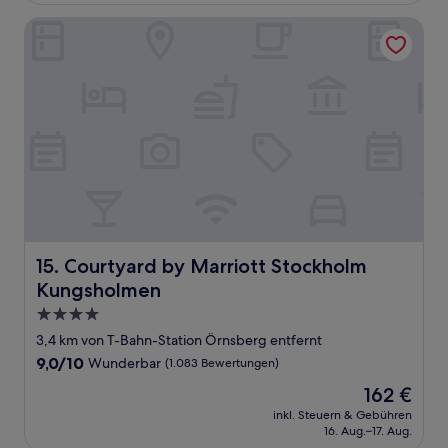
Bewertungen)
Courtyard by Marriott Stockholm Kungsholmen
Courtyard by Marriott Stockholm Kungsholmen
15. Courtyard by Marriott Stockholm
Kungsholmen
4.0-
Sterne-
3,4 km von T-Bahn-Station Örnsberg entfernt
Unterkunft
9.0
9,0/10
Wunderbar
(1.083 Bewertungen)
von
Der
162 €
10,
Preis
Wunderbar,
inkl. Steuern & Gebühren
beträgt
16. Aug.–17. Aug.
(1.083
162 €