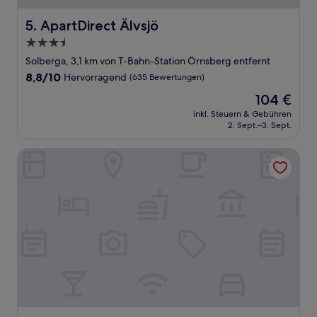
ApartDirect Älvsjö
5. ApartDirect Älvsjö
3.5-
Sterne-
Solberga, 3,1 km von T-Bahn-Station Örnsberg entfernt
Unterkunft
8.8
8,8/10
Hervorragend
(635 Bewertungen)
von
Der
104 €
10,
Preis
Hervorragend,
inkl. Steuern & Gebühren
beträgt
2. Sept.–3. Sept.
(635
104 €
Bewertungen)
Good Morning+ Hägersten