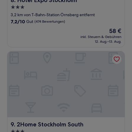
8. Hotel Expo Stockholm
3.0-
Sterne-
3,2 km von T-Bahn-Station Örnsberg entfernt
Unterkunft
7.2
7,2/10
Gut
(474 Bewertungen)
von
Der
58 €
10,
Preis
Gut,
inkl. Steuern & Gebühren
beträgt
12. Aug.–13. Aug.
(474
58 €
Bewertungen)
2Home Stockholm South
2Home Stockholm South
9. 2Home Stockholm South
3.0-