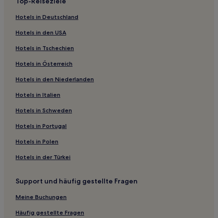
Top-Reiseziele
2-Sterne-Hotels in Stockholm-Zentrum
Hotels in Deutschland
4-Sterne-Hotels in Stockholm-Zentrum
Hotels in den USA
5-Sterne-Hotels in Stockholm-Zentrum
Hotels in Tschechien
3-Sterne-Hotels in Stockholm-Zentrum
Hotels in Österreich
3-Sterne-Hotels in Södertälje
Hotels in den Niederlanden
3-Sterne-Hotels in SoFo
2-Sterne-Hotels in Långholmen
Hotels in Italien
4-Sterne-Hotels in Smedsuddsbadet
Hotels in Schweden
2-Sterne-Hotels in Drottninggatan
Hotels in Portugal
5-Sterne-Hotels in Drottninggatan
Hotels in Polen
5-Sterne-Hotels in Götgatsbacken
Hotels in der Türkei
3-Sterne-Hotels in Götgatsbacken
Support und häufig gestellte Fragen
Business in Gemeinde Stockholm
Hotels mit Parkplatz in Gemeinde Stockholm
Meine Buchungen
Hotels mit Fitnessbereich in Stockholm-Zentrum
Häufig gestellte Fragen