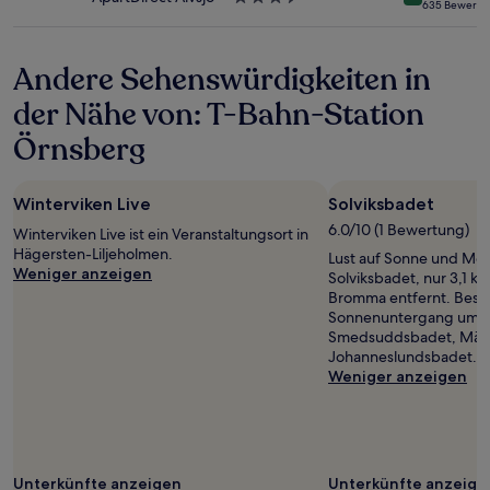
635 Bewertu
gelten.
Sterne-
Unterkunft
Andere Sehenswürdigkeiten in
der Nähe von: T-Bahn-Station
Örnsberg
Winterviken Live
Solviksbadet
6.0/10 (1 Bewertung)
Winterviken Live ist ein Veranstaltungsort in
Hägersten-Liljeholmen.
Lust auf Sonne und Me
Weniger anzeigen
Solviksbadet, nur 3,1 
Bromma entfernt. Best
Sonnenuntergang um U
Smedsuddsbadet, Mäla
Johanneslundsbadet.
Weniger anzeigen
Unterkünfte anzeigen
Unterkünfte anzeige