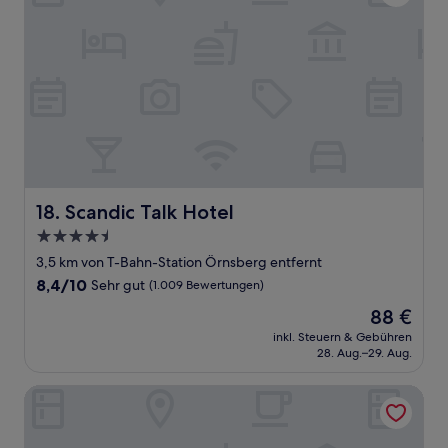
Scandic Talk Hotel
18. Scandic Talk Hotel
4.5-
Sterne-
3,5 km von T-Bahn-Station Örnsberg entfernt
Unterkunft
8.4
8,4/10
Sehr gut
(1.009 Bewertungen)
von
Der
88 €
10,
Preis
Sehr
inkl. Steuern & Gebühren
beträgt
28. Aug.–29. Aug.
gut,
88 €
(1.009
Bewertungen)
VANDER Kungsholmen Stockholm