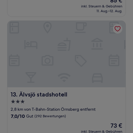
85 €
10,
Preis
Gut,
inkl. Steuern & Gebühren
beträgt
11. Aug.–12. Aug.
(1.001
85 €
Bewertungen)
Älvsjö stadshotell
Älvsjö stadshotell
13. Älvsjö stadshotell
3.0-
Sterne-
2,8 km von T-Bahn-Station Örnsberg entfernt
Unterkunft
7.0
7,0/10
Gut
(292 Bewertungen)
von
Der
73 €
10,
Preis
Gut,
inkl. Steuern & Gebühren