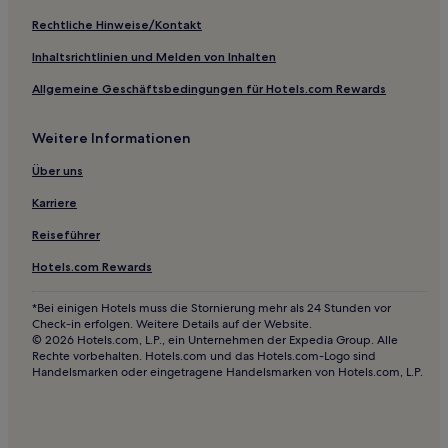
Hotels mit inbegriffenem Frühstück nahe Biblioteksgatan
Rechtliche Hinweise/Kontakt
Luxus nahe Biblioteksgatan
Inhaltsrichtlinien und Melden von Inhalten
Haustierfreundliche nahe Biblioteksgatan
Allgemeine Geschäftsbedingungen für Hotels.com Rewards
Lgbtqia-Freundliche nahe Lilla Essingen
Weitere Informationen
Luxus nahe Lilla Essingen
Familien in Bromma
Über uns
Familien in Kista Science City
Karriere
Hotels mit Fitnessbereich in Kista Science City
Reiseführer
Hotels mit Parkplatz in Kista Science City
Hotels.com Rewards
Haustierfreundliche in Järfälla
*Bei einigen Hotels muss die Stornierung mehr als 24 Stunden vor
Hotels mit Parkplatz nahe Drottninggatan
Check-in erfolgen. Weitere Details auf der Website.
© 2026 Hotels.com, L.P., ein Unternehmen der Expedia Group. Alle
Luxus nahe Drottninggatan
Rechte vorbehalten. Hotels.com und das Hotels.com-Logo sind
Handelsmarken oder eingetragene Handelsmarken von Hotels.com, L.P.
Hotels mit inbegriffenem Frühstück nahe Drottninggatan
Günstige nahe Drottninggatan
Business nahe Drottninggatan