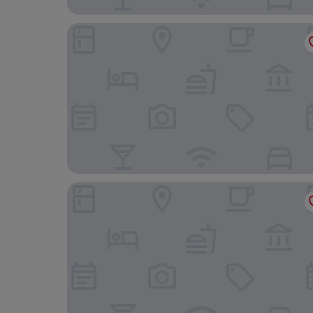
The London EDITION
Cleveland Residences Bloomsbury