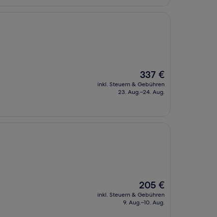
Der
337 €
Preis
inkl. Steuern & Gebühren
beträgt
23. Aug.–24. Aug.
337 €
Der
205 €
Preis
inkl. Steuern & Gebühren
beträgt
9. Aug.–10. Aug.
205 €