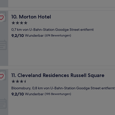
Morton Hotel
10. Morton Hotel
4.0-
Sterne-
0,7 km von U-Bahn-Station Goodge Street entfernt
Unterkunft
9.2
9,2/10
Wunderbar
(674 Bewertungen)
von
10,
Wunderbar,
(674
Bewertungen)
Cleveland Residences Russell Square
11. Cleveland Residences Russell Square
3.5-
Sterne-
Bloomsbury, 0,8 km von U-Bahn-Station Goodge Street entfernt
Unterkunft
9.2
9,2/10
Wunderbar
(195 Bewertungen)
von
10,
Wunderbar,
(195