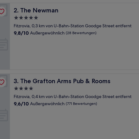
The Newman
2. The Newman
5.0-
Sterne-
Fitzrovia, 0,3 km von U-Bahn-Station Goodge Street entfernt
Unterkunft
9.8
9,8/10
Außergewöhnlich
(28 Bewertungen)
von
10,
Außergewöhnlich,
(28
Bewertungen)
The Grafton Arms Pub & Rooms
3. The Grafton Arms Pub & Rooms
4.0-
Sterne-
Fitzrovia, 0,4 km von U-Bahn-Station Goodge Street entfernt
Unterkunft
9.6
9,6/10
Außergewöhnlich
(771 Bewertungen)
von
10,
Außergewöhnlich,
(771
Bewertungen)