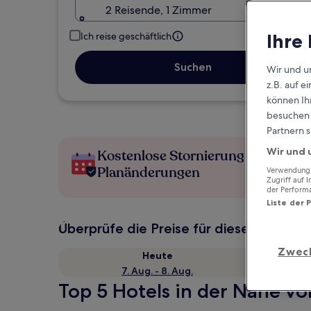
2 Reisende, 1 Zimmer
Ihre
Ich reise geschäftlich
Suchen
Wir und u
z.B. auf 
können Ihr
besuchen S
Partnern s
Wir und 
Kostenlose Stornierung bei
Planänderungen
Verwendung g
Zugriff auf 
der Perform
Liste der 
Überprüfe die Preise für diese Daten
Zwec
Heute
7. Aug. - 8. Aug.
Top 5 Hotels in der Nähe v