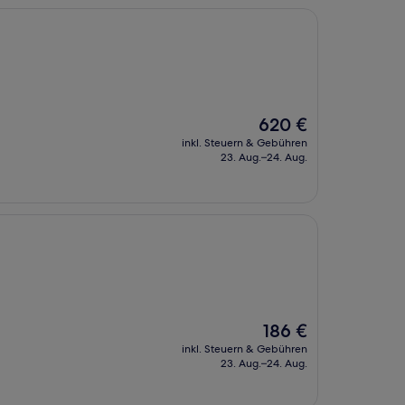
Der
620 €
Preis
inkl. Steuern & Gebühren
beträgt
23. Aug.–24. Aug.
620 €
Der
186 €
Preis
inkl. Steuern & Gebühren
beträgt
23. Aug.–24. Aug.
186 €