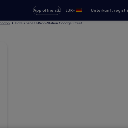
•
App öffnen
EUR
Unterkunft registr
London
Hotels nahe U-Bahn-Station Goodge Street