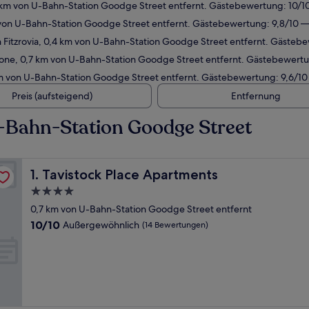
 km von U-Bahn-Station Goodge Street entfernt. Gästebewertung: 10/
m von U-Bahn-Station Goodge Street entfernt. Gästebewertung: 9,8/10
 Fitzrovia, 0,4 km von U-Bahn-Station Goodge Street entfernt. Gäste
one, 0,7 km von U-Bahn-Station Goodge Street entfernt. Gästebewert
km von U-Bahn-Station Goodge Street entfernt. Gästebewertung: 9,6/1
Preis (aufsteigend)
Entfernung
-Bahn-Station Goodge Street
Tavistock Place Apartments
1. Tavistock Place Apartments
4.0-
Sterne-
0,7 km von U-Bahn-Station Goodge Street entfernt
Unterkunft
10.0
10/10
Außergewöhnlich
(14 Bewertungen)
von
10,
Außergewöhnlich,
(14
Bewertungen)