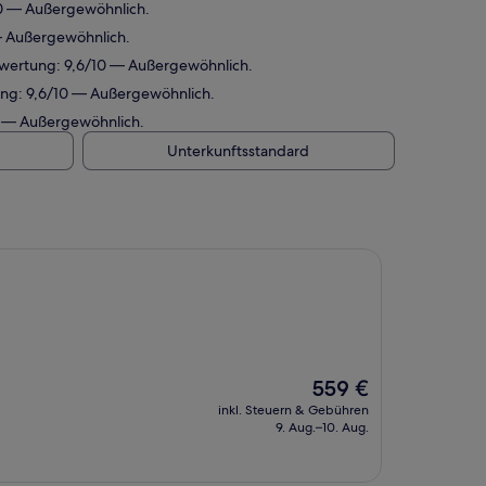
10 — Außergewöhnlich.
 — Außergewöhnlich.
bewertung: 9,6/10 — Außergewöhnlich.
ung: 9,6/10 — Außergewöhnlich.
0 — Außergewöhnlich.
Unterkunftsstandard
Der
559 €
Preis
inkl. Steuern & Gebühren
beträgt
9. Aug.–10. Aug.
559 €