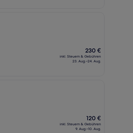
Der
230 €
Preis
inkl. Steuern & Gebühren
beträgt
23. Aug.–24. Aug.
230 €
Der
120 €
Preis
inkl. Steuern & Gebühren
beträgt
9. Aug.–10. Aug.