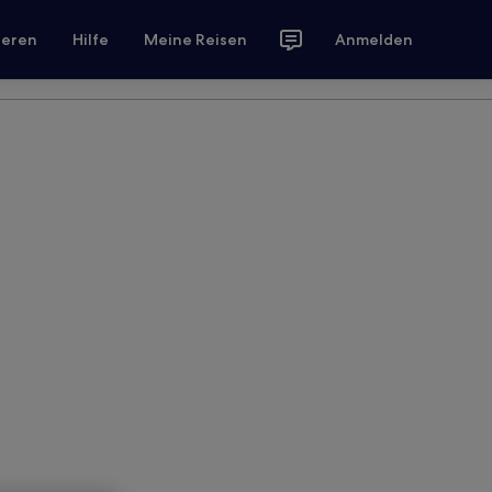
ieren
Hilfe
Meine Reisen
Anmelden