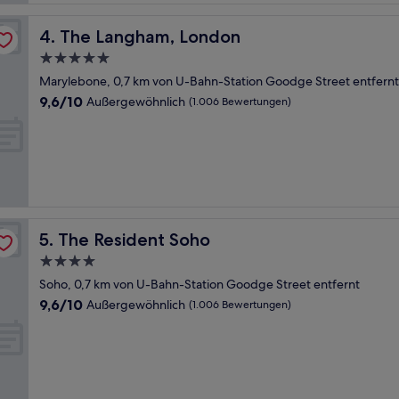
The Langham, London
4. The Langham, London
5.0-
Sterne-
Marylebone, 0,7 km von U-Bahn-Station Goodge Street entfernt
Unterkunft
9.6
9,6/10
Außergewöhnlich
(1.006 Bewertungen)
von
10,
Außergewöhnlich,
(1.006
Bewertungen)
The Resident Soho
5. The Resident Soho
4.0-
Sterne-
Soho, 0,7 km von U-Bahn-Station Goodge Street entfernt
Unterkunft
9.6
9,6/10
Außergewöhnlich
(1.006 Bewertungen)
von
10,
Außergewöhnlich,
(1.006
Bewertungen)