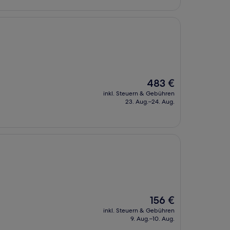
Der
483 €
Preis
inkl. Steuern & Gebühren
beträgt
23. Aug.–24. Aug.
483 €
Der
156 €
Preis
inkl. Steuern & Gebühren
beträgt
9. Aug.–10. Aug.
156 €