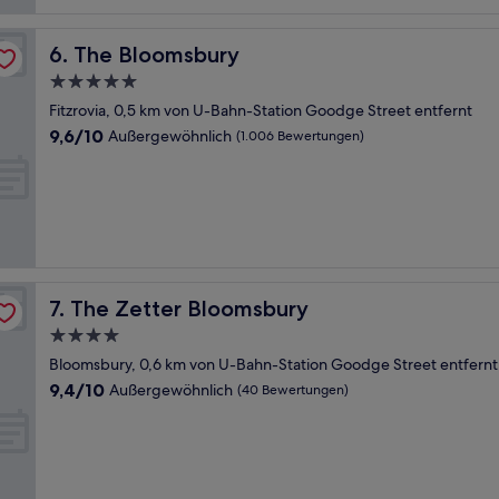
The Bloomsbury
6. The Bloomsbury
5.0-
Sterne-
Fitzrovia, 0,5 km von U-Bahn-Station Goodge Street entfernt
Unterkunft
9.6
9,6/10
Außergewöhnlich
(1.006 Bewertungen)
von
10,
Außergewöhnlich,
(1.006
Bewertungen)
The Zetter Bloomsbury
7. The Zetter Bloomsbury
4.0-
Sterne-
Bloomsbury, 0,6 km von U-Bahn-Station Goodge Street entfernt
Unterkunft
9.4
9,4/10
Außergewöhnlich
(40 Bewertungen)
von
10,
Außergewöhnlich,
(40
Bewertungen)