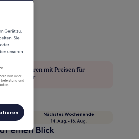
em Gerät zu,
eiten. Sie
 oder
rden unseren
n:
Mehr sparen mit Preisen für
Mitglieder
chern von oder
rbeleistung und
boten.
ptieren
Nächstes Wochenende
14. Aug. - 16. Aug.
f einen Blick