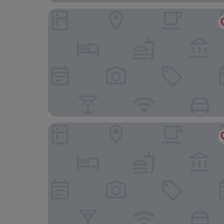
The Langham, London
The Resident Soho