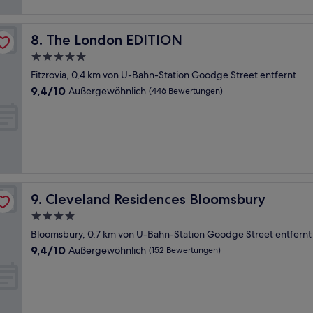
The London EDITION
8. The London EDITION
5.0-
Sterne-
Fitzrovia, 0,4 km von U-Bahn-Station Goodge Street entfernt
Unterkunft
9.4
9,4/10
Außergewöhnlich
(446 Bewertungen)
von
10,
Außergewöhnlich,
(446
Bewertungen)
Cleveland Residences Bloomsbury
9. Cleveland Residences Bloomsbury
4.0-
Sterne-
Bloomsbury, 0,7 km von U-Bahn-Station Goodge Street entfernt
Unterkunft
9.4
9,4/10
Außergewöhnlich
(152 Bewertungen)
von
10,
Außergewöhnlich,
(152
Bewertungen)