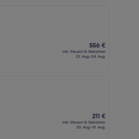
Der
556 €
Preis
inkl. Steuern & Gebühren
beträgt
23. Aug.–24. Aug.
556 €
Der
211 €
Preis
inkl. Steuern & Gebühren
beträgt
30. Aug.–31. Aug.
211 €