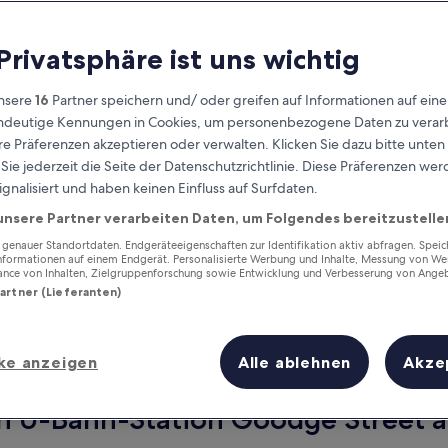
 Privatsphäre ist uns wichtig
nsere
16
Partner speichern und/ oder greifen auf Informationen auf ein
eindeutige Kennungen in Cookies, um personenbezogene Daten zu verarb
e Präferenzen akzeptieren oder verwalten. Klicken Sie dazu bitte unten
ie jederzeit die Seite der Datenschutzrichtlinie. Diese Präferenzen we
ignalisiert und haben keinen Einfluss auf Surfdaten.
unsere Partner verarbeiten Daten, um Folgendes bereitzustelle
Verdiene Prämien für jede
wahrgenommene Übernachtung
enauer Standortdaten. Endgeräteeigenschaften zur Identifikation aktiv abfragen. Spei
Informationen auf einem Endgerät. Personalisierte Werbung und Inhalte, Messung von We
ance von Inhalten, Zielgruppenforschung sowie Entwicklung und Verbesserung von Ange
Partner (Lieferanten)
ke anzeigen
Alle ablehnen
Akze
Morgen
Dieses Wochenende
8. Aug. - 9. Aug.
7. Aug. - 9. Aug.
on U-Bahn-Station Goodge Street au